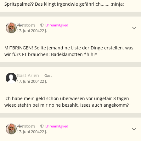
Spritzpalme?? Das klingt irgendwie gefährlich....... :ninja:
Ersteller-Statistik
Tomtom
Ehrenmitglied
17. Juni 2004
22 J.
MITBRINGEN! Sollte jemand ne Liste der Dinge erstellen, was
wir fürs FT brauchen: Badeklamotten *hihi*
Gast Arien
Gast
17. Juni 2004
22 J.
ich habe mein geld schon überwiesen vor ungefair 3 tagen
wieso stehtn bei mir no ne bezahlt, isses auch angekomm?
Ersteller-Statistik
Tomtom
Ehrenmitglied
17. Juni 2004
22 J.