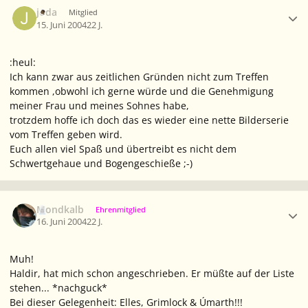
Ersteller-Statistik
joda
Mitglied
15. Juni 2004
22 J.
:heul:
Ich kann zwar aus zeitlichen Gründen nicht zum Treffen
kommen ,obwohl ich gerne würde und die Genehmigung
meiner Frau und meines Sohnes habe,
trotzdem hoffe ich doch das es wieder eine nette Bilderserie
vom Treffen geben wird.
Euch allen viel Spaß und übertreibt es nicht dem
Schwertgehaue und Bogengeschieße ;-)
Ersteller-Statistik
Mondkalb
Ehrenmitglied
16. Juni 2004
22 J.
Muh!
Haldir, hat mich schon angeschrieben. Er müßte auf der Liste
stehen... *nachguck*
Bei dieser Gelegenheit: Elles, Grimlock & Úmarth!!!