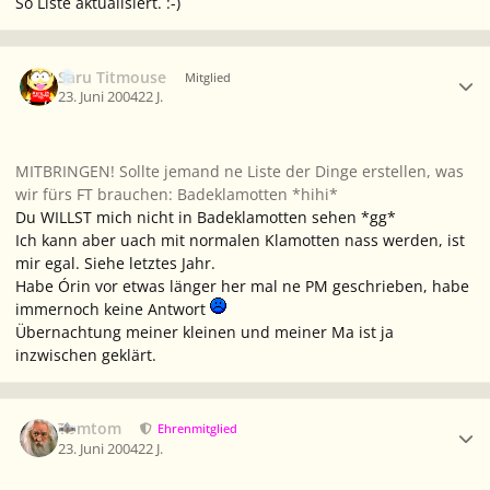
So Liste aktualisiert. :-)
Ersteller-Statistik
Saru Titmouse
Mitglied
23. Juni 2004
22 J.
MITBRINGEN! Sollte jemand ne Liste der Dinge erstellen, was
wir fürs FT brauchen: Badeklamotten *hihi*
Du WILLST mich nicht in Badeklamotten sehen *gg*
Ich kann aber uach mit normalen Klamotten nass werden, ist
mir egal. Siehe letztes Jahr.
Habe Órin vor etwas länger her mal ne PM geschrieben, habe
immernoch keine Antwort
Übernachtung meiner kleinen und meiner Ma ist ja
inzwischen geklärt.
Ersteller-Statistik
Tomtom
Ehrenmitglied
23. Juni 2004
22 J.