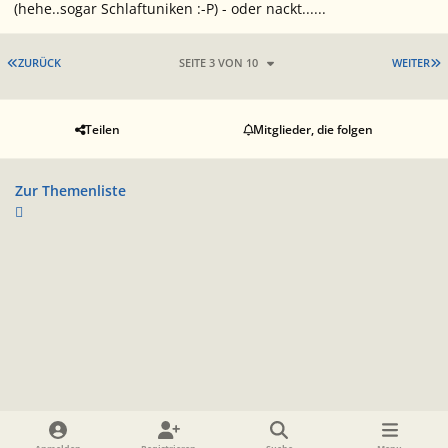
(hehe..sogar Schlaftuniken :-P) - oder nackt......
ERSTE SEITE
L
ZURÜCK
SEITE 3 VON 10
WEITER
Teilen
Mitglieder, die folgen
Zur Themenliste
Heller Modus
Dunkler Modus
Systemeinstellung