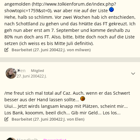
angemolden (http://www.tolkienforum.de/index.php?
showtopic=1759&st=0), war aber nie auf der Liste
Hehe, halb so schlimm. Vor zwei Wochen hab ich entschieden,
nach Schottland zu gehen und das hHätte das FT gekreuzt. Ich
geh nun aber erst am 7. September und komme deshalb zu
80% nun doch ans FT. Also, bitte, bitte doch noch auf die Liste
setzen (ich weiss es bis Mitte Juli definitiv).
Bearbeitet (
27. Juni 2004
22 J.
von milwen)
Ersteller-Statistik
Elen
Mitglied
27. Juni 2004
22 J.
/me freut sich mal total auf Caz. Auch, wenn er das Schwert
besser aus der Hand lassen sollte...
Uiui... Jetzt wirds langsam knapp mit Plätzen, scheint mir...
Los Bank, kooomm, beeil dich... Gib mir Geld... Los los...
Bearbeitet (
27. Juni 2004
22 J.
von Elen)
Ersteller-Statistik