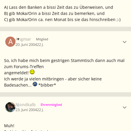
A) Lass den Banken a bissi Zeit das zu Überweisen, und
B) gib Moka/Orin a bissi Zeit das zu bemerken, und
C) gib Moka/Orin ca. nen Monat bis sie das hinschreiben ;-)
Ersteller-Statistik
Angmar
Mitglied
20. Juni 2004
22 J.
So, ich habe mich beim gestrigen Stammtisch dann auch mal
zum Forums-Treffen
angemeldet!
Ich werde ja vielen mitbringen - aber sicher keine
Badesachen...
*bibber*
Ersteller-Statistik
Mondkalb
Ehrenmitglied
23. Juni 2004
22 J.
Muh!