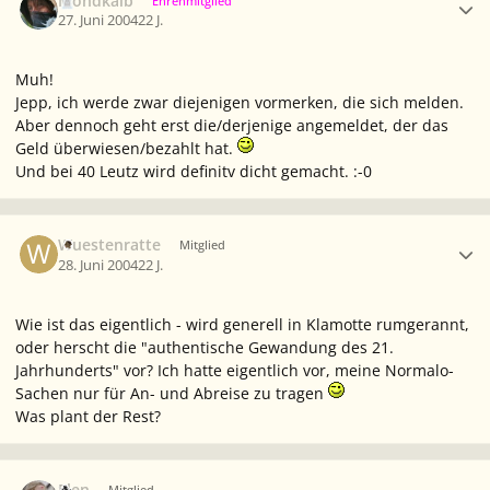
Mondkalb
Ehrenmitglied
27. Juni 2004
22 J.
Muh!
Jepp, ich werde zwar diejenigen vormerken, die sich melden.
Aber dennoch geht erst die/derjenige angemeldet, der das
Geld überwiesen/bezahlt hat.
Und bei 40 Leutz wird definitv dicht gemacht. :-0
Ersteller-Statistik
Wuestenratte
Mitglied
28. Juni 2004
22 J.
Wie ist das eigentlich - wird generell in Klamotte rumgerannt,
oder herscht die "authentische Gewandung des 21.
Jahrhunderts" vor? Ich hatte eigentlich vor, meine Normalo-
Sachen nur für An- und Abreise zu tragen
Was plant der Rest?
Ersteller-Statistik
Elen
Mitglied