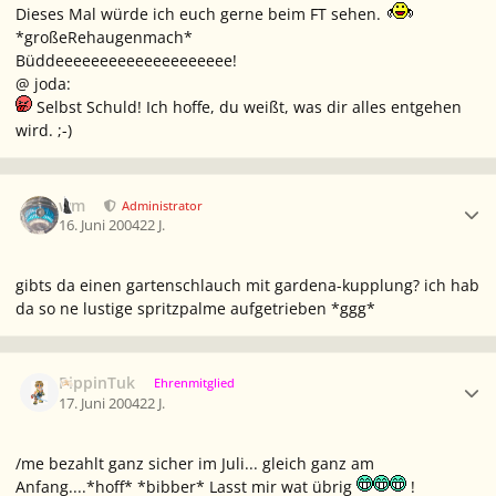
Dieses Mal würde ich euch gerne beim FT sehen.
*großeRehaugenmach*
Büddeeeeeeeeeeeeeeeeeeee!
@ joda:
Selbst Schuld! Ich hoffe, du weißt, was dir alles entgehen
wird. ;-)
Ersteller-Statistik
wm
Administrator
16. Juni 2004
22 J.
gibts da einen gartenschlauch mit gardena-kupplung? ich hab
da so ne lustige spritzpalme aufgetrieben *ggg*
Ersteller-Statistik
PippinTuk
Ehrenmitglied
17. Juni 2004
22 J.
/me bezahlt ganz sicher im Juli... gleich ganz am
Anfang....*hoff* *bibber* Lasst mir wat übrig
!