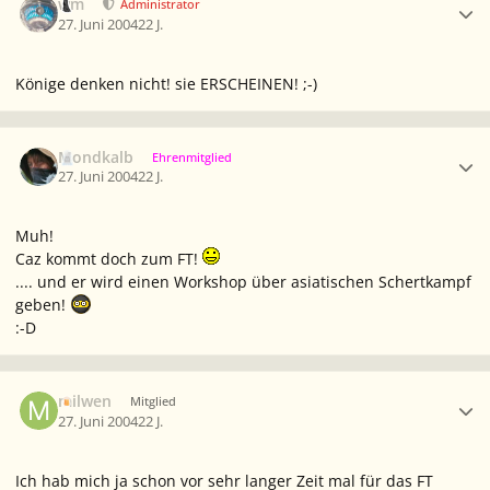
wm
Administrator
27. Juni 2004
22 J.
Könige denken nicht! sie ERSCHEINEN! ;-)
Ersteller-Statistik
Mondkalb
Ehrenmitglied
27. Juni 2004
22 J.
Muh!
Caz kommt doch zum FT!
.... und er wird einen Workshop über asiatischen Schertkampf
geben!
:-D
Ersteller-Statistik
milwen
Mitglied
27. Juni 2004
22 J.
Ich hab mich ja schon vor sehr langer Zeit mal für das FT