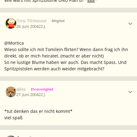
Wie wärs mit Spritzblume UND Plan b? *ggg*
Ersteller-Statistik
Saru Titmouse
Mitglied
26. Juni 2004
22 J.
@Mortica
Wieso sollte ich mit Tomilein flirten? Wenn dann frag ich ihn
direkt, ob er mich heiratet. (macht er aber nicht)
So ne lustige Blume haben wir auch. Das macht Spass. Und
Spritzpistolen werden auch weider mitgebracht?
Ersteller-Statistik
elles
Ehrenmitglied
27. Juni 2004
22 J.
*tut denken das er nicht kommt*
viel spaß
Ersteller-Statistik