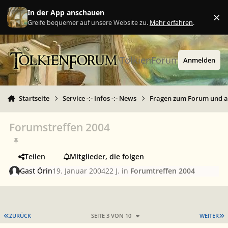
Zu Inhalt springen
In der App anschauen
×
Ig
Greife bequemer auf unsere Website zu.
Mehr erfahren
.
TolkienForum
Anmelden
Startseite
Service -:- Infos -:- News
Fragen zum Forum und 
Forumstreffen 2004
Teilen
Mitglieder, die folgen
Gast Órin
19. Januar 2004
22 J.
in
Forumtreffen 2004
ERSTE SEITE
L
ZURÜCK
SEITE 3 VON 10
WEITER