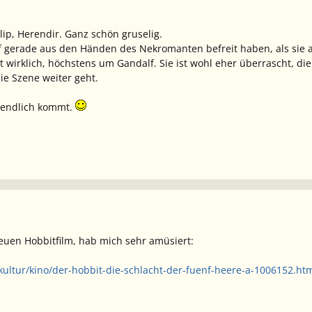
ip, Herendir. Ganz schön gruselig.
 gerade aus den Händen des Nekromanten befreit haben, als sie auf
t wirklich, höchstens um Gandalf. Sie ist wohl eher überrascht, di
ie Szene weiter geht.
m endlich kommt.
neuen Hobbitfilm, hab mich sehr amüsiert:
kultur/kino/der-hobbit-die-schlacht-der-fuenf-heere-a-1006152.ht