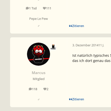
1 Tsd
111
Beiträge
Reputation
Pepe Le Pew
Zitieren
♂
3. Dezember 2014
11 J.
Ist natürlich typisches
das ich dort genau das
Marcus
Mitglied
118
2
Beiträge
Reputation
Zitieren
♂