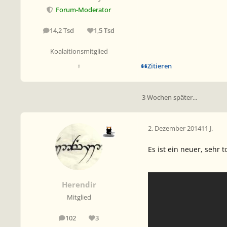
Forum-Moderator
14,2 Tsd
1,5 Tsd
Beiträge
Reputation
Koalaitionsmitglied
Zitieren
♀
3 Wochen später...
2. Dezember 2014
11 J.
Es ist ein neuer, sehr 
Herendir
Mitglied
102
3
Beiträge
Reputation