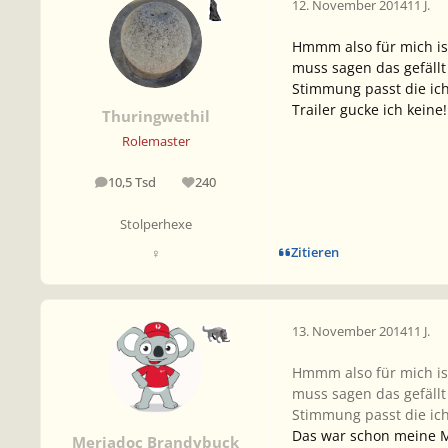
12. November 2014
11 J.
Hmmm also für mich ist
muss sagen das gefällt
Stimmung passt die ic
Trailer gucke ich keine!
Thuringwethil
Rolemaster
10,5 Tsd
240
Beiträge
Reputation
Stolperhexe
Zitieren
♀
13. November 2014
11 J.
Hmmm also für mich ist
muss sagen das gefällt
Stimmung passt die ic
Das war schon meine Me
Meriadoc Brandybuck