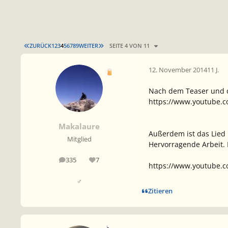
ERSTE SEITE
LETZTE SEITE
ZURÜCK
1
2
3
4
5
6
7
8
9
WEITER
SEITE 4 VON 11
12. November 2014
11 J.
Nach dem Teaser und d
https://www.youtube.
Makalaure
Außerdem ist das Lied "
Mitglied
Hervorragende Arbeit. E
335
7
Beiträge
Reputation
https://www.youtube
♂
Zitieren