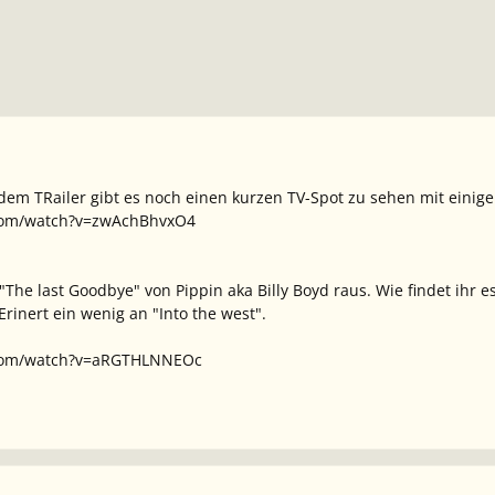
em TRailer gibt es noch einen kurzen TV-Spot zu sehen mit einig
com/watch?v=zwAchBhvxO4
The last Goodbye" von Pippin aka Billy Boyd raus. Wie findet ihr es?
rinert ein wenig an "Into the west".
.com/watch?v=aRGTHLNNEOc