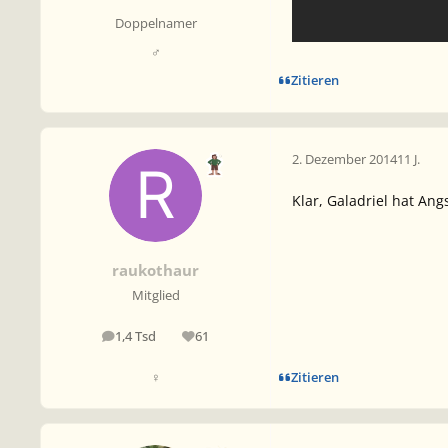
Doppelnamer
♂
Zitieren
2. Dezember 2014
11 J.
Klar, Galadriel hat Ang
raukothaur
Mitglied
1,4 Tsd
61
Beiträge
Reputation
Zitieren
♀