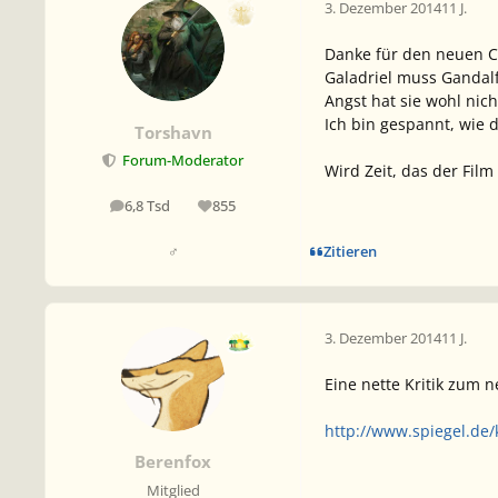
3. Dezember 2014
11 J.
Danke für den neuen Cl
Galadriel muss Gandalf
Angst hat sie wohl nich
Ich bin gespannt, wie d
Torshavn
Forum-Moderator
Wird Zeit, das der Fil
6,8 Tsd
855
Beiträge
Reputation
Zitieren
♂
3. Dezember 2014
11 J.
Eine nette Kritik zum 
http://www.spiegel.de/
Berenfox
Mitglied