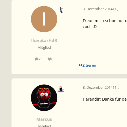
3. Dezember 2014
11 J.
Freue mich schon auf 
cool. :D
IluvatarHdR
Mitglied
7
0
Beiträge
Reputation
Zitieren
3. Dezember 2014
11 J.
Herendir: Danke für den
Marcus
Mitglied