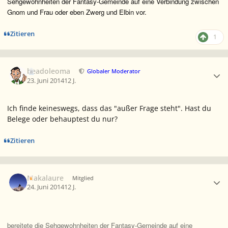
Sehgewohnheiten der Fantasy-Gemeinde auf eine Verbindung zwischen
Gnom und Frau oder eben Zwerg und Elbin vor.
Zitieren
1
Ersteller-Statistik
beadoleoma
Globaler Moderator
23. Juni 2014
12 J.
Ich finde keineswegs, dass das "außer Frage steht". Hast du
Belege oder behauptest du nur?
Zitieren
Ersteller-Statistik
Makalaure
Mitglied
24. Juni 2014
12 J.
bereitete die Sehgewohnheiten der Fantasy-Gemeinde auf eine