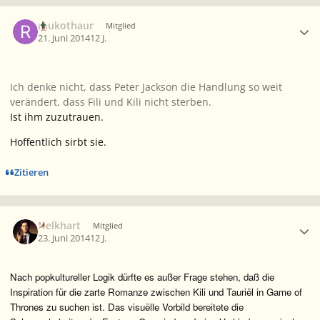
Ersteller-Statistik
raukothaur
Mitglied
21. Juni 2014
12 J.
Ich denke nicht, dass Peter Jackson die Handlung so weit
verändert, dass Fili und Kili nicht sterben.
Ist ihm zuzutrauen.
Hoffentlich sirbt sie.
Zitieren
Ersteller-Statistik
Nelkhart
Mitglied
23. Juni 2014
12 J.
Nach popkultureller Logik dürfte es außer Frage stehen, daß die
Inspiration für die zarte Romanze zwischen Kili und Tauriël in Game of
Thrones zu suchen ist. Das visuëlle Vorbild bereitete die