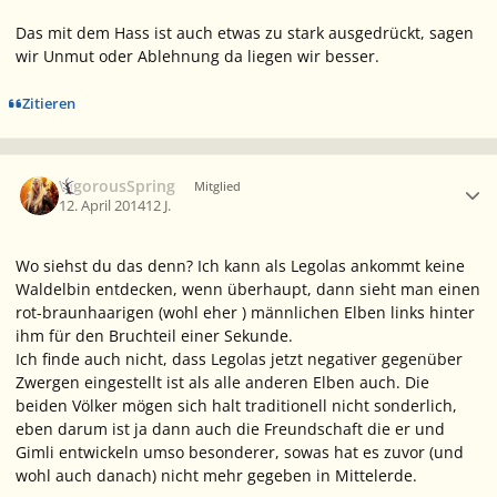
Das mit dem Hass ist auch etwas zu stark ausgedrückt, sagen
wir Unmut oder Ablehnung da liegen wir besser.
Zitieren
Ersteller-Statistik
VigorousSpring
Mitglied
12. April 2014
12 J.
Wo siehst du das denn? Ich kann als Legolas ankommt keine
Waldelbin entdecken, wenn überhaupt, dann sieht man einen
rot-braunhaarigen (wohl eher ) männlichen Elben links hinter
ihm für den Bruchteil einer Sekunde.
Ich finde auch nicht, dass Legolas jetzt negativer gegenüber
Zwergen eingestellt ist als alle anderen Elben auch. Die
beiden Völker mögen sich halt traditionell nicht sonderlich,
eben darum ist ja dann auch die Freundschaft die er und
Gimli entwickeln umso besonderer, sowas hat es zuvor (und
wohl auch danach) nicht mehr gegeben in Mittelerde.