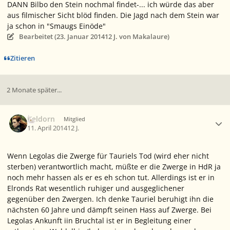
DANN Bilbo den Stein nochmal findet-... ich würde das aber
aus filmischer Sicht blöd finden. Die Jagd nach dem Stein war
ja schon in "Smaugs Einöde"
Bearbeitet (
23. Januar 2014
12 J.
von Makalaure)
Zitieren
2 Monate später...
Ersteller-Statistik
Keldorn
Mitglied
11. April 2014
12 J.
Wenn Legolas die Zwerge für Tauriels Tod (wird eher nicht
sterben) verantwortlich macht, müßte er die Zwerge in HdR ja
noch mehr hassen als er es eh schon tut. Allerdings ist er in
Elronds Rat wesentlich ruhiger und ausgeglichener
gegenüber den Zwergen. Ich denke Tauriel beruhigt ihn die
nächsten 60 Jahre und dämpft seinen Hass auf Zwerge. Bei
Legolas Ankunft iin Bruchtal ist er in Begleitung einer