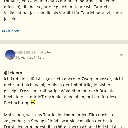
rothaarigen Waldelbin (habs mir auch mehrmals ansehen
müssen), die hat sogar die gleichen Haare wie Tauriel.
Vielleicht hat Jackson die als Vorbild für Tauriel benutzt, kann
ja sein.
Zitieren
Ersteller-Statistik
Makalaure
Mitglied
11. April 2014
12 J.
@keldorn
Ich finde in HdR ist Legolas ein enormer Zwergenhasser, nicht
mehr und nicht weniger als in der Hobbittrilogie bisher
gezeigt. Dass eine rothaarige Waldelbin ihn nach Bruchtal
begleitete ist mir idT noch nie aufgefallen, hut ab für diese
Beobachtung
Mal sehen, was uns Tauriel im kommenden Film noch zu
zeigen hat; in Smaugs Einöde war sie von allen der beste
Darsteller, zumindest die größte Überraschung.Und sie ist zu