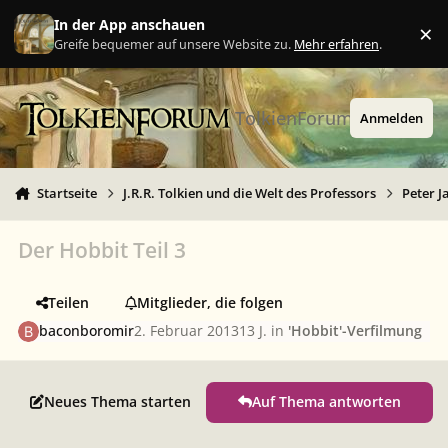
Zu Inhalt springen
In der App anschauen
×
Ig
Greife bequemer auf unsere Website zu.
Mehr erfahren
.
TolkienForum
Anmelden
Startseite
J.R.R. Tolkien und die Welt des Professors
Peter J
Der Hobbit Teil 3
Teilen
Mitglieder, die folgen
baconboromir
2. Februar 2013
13 J.
in
'Hobbit'-Verfilmung
Neues Thema starten
Auf Thema antworten