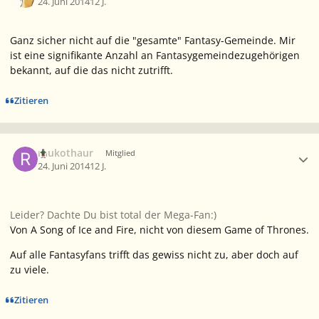
24. Juni 2014
12 J.
Ganz sicher nicht auf die "gesamte" Fantasy-Gemeinde. Mir
ist eine signifikante Anzahl an Fantasygemeindezugehörigen
bekannt, auf die das nicht zutrifft.
Zitieren
Ersteller-Statistik
raukothaur
Mitglied
24. Juni 2014
12 J.
Leider? Dachte Du bist total der Mega-Fan:)
Von
A Song of Ice and Fire
, nicht von diesem
Game of Thrones
.
Auf alle Fantasyfans trifft das gewiss nicht zu, aber doch auf
zu viele.
Zitieren