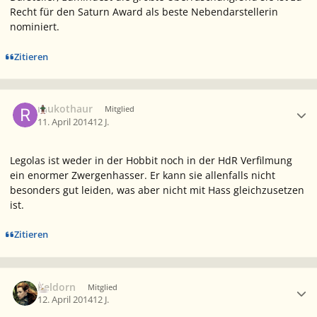
Recht für den Saturn Award als beste Nebendarstellerin
nominiert.
Zitieren
Ersteller-Statistik
raukothaur
Mitglied
11. April 2014
12 J.
Legolas ist weder in der Hobbit noch in der HdR Verfilmung
ein enormer Zwergenhasser. Er kann sie allenfalls nicht
besonders gut leiden, was aber nicht mit Hass gleichzusetzen
ist.
Zitieren
Ersteller-Statistik
Keldorn
Mitglied
12. April 2014
12 J.