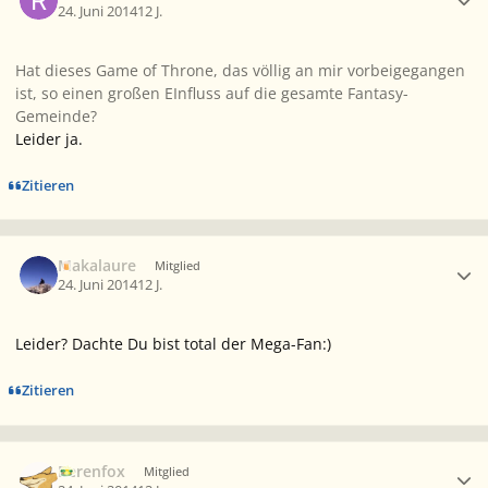
24. Juni 2014
12 J.
Hat dieses Game of Throne, das völlig an mir vorbeigegangen
ist, so einen großen EInfluss auf die gesamte Fantasy-
Gemeinde?
Leider ja.
Zitieren
Ersteller-Statistik
Makalaure
Mitglied
24. Juni 2014
12 J.
Leider? Dachte Du bist total der Mega-Fan:)
Zitieren
Ersteller-Statistik
Berenfox
Mitglied