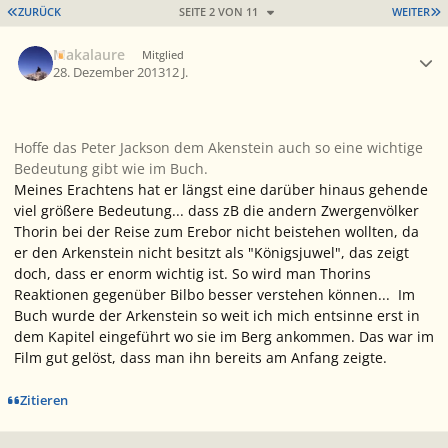
ERSTE SEITE
L
ZURÜCK
SEITE 2 VON 11
WEITER
Ersteller-Statistik
Makalaure
Mitglied
28. Dezember 2013
12 J.
Hoffe das Peter Jackson dem Akenstein auch so eine wichtige
Bedeutung gibt wie im Buch.
Meines Erachtens hat er längst eine darüber hinaus gehende
viel größere Bedeutung... dass zB die andern Zwergenvölker
Thorin bei der Reise zum Erebor nicht beistehen wollten, da
er den Arkenstein nicht besitzt als "Königsjuwel", das zeigt
doch, dass er enorm wichtig ist. So wird man Thorins
Reaktionen gegenüber Bilbo besser verstehen können... Im
Buch wurde der Arkenstein so weit ich mich entsinne erst in
dem Kapitel eingeführt wo sie im Berg ankommen. Das war im
Film gut gelöst, dass man ihn bereits am Anfang zeigte.
Zitieren