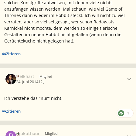
solcher Kunstgriffe aufweisen, mit denen viele nichts
anzufangen wissen werden. Mal schaun, wie viel Game of
Thrones dann wieder im Hobbit steckt. Ich will nicht zu viel
verraten, aber so viel sei gesagt, wer schon Radagasts
Karnickel nicht mochte, dem werden so einige tierische
Gestalten im neuen Hobbit nicht gefallen (wenn denn die
Gerüchteküche nicht gelogen hat).
Zitieren
Ersteller-Statistik
Nelkhart
Mitglied
24. Juni 2014
12 J.
Ich verstehe das "nur" nicht.
Zitieren
1
Ersteller-Statistik
raukothaur
Mitglied