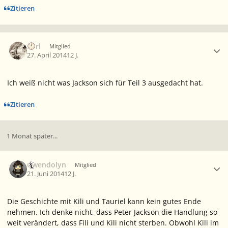
Zitieren
Ersteller-Statistik
Eorl
Mitglied
27. April 2014
12 J.
Ich weiß nicht was Jackson sich für Teil 3 ausgedacht hat.
Zitieren
1 Monat später...
Ersteller-Statistik
Gwendolyn
Mitglied
21. Juni 2014
12 J.
Die Geschichte mit Kili und Tauriel kann kein gutes Ende
nehmen. Ich denke nicht, dass Peter Jackson die Handlung so
weit verändert, dass Fili und Kili nicht sterben. Obwohl Kili im