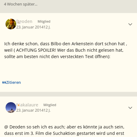
4 Wochen später...
Ersteller-Statistik
Deoden
Mitglied
23. Januar 2014
12 J.
Ich denke schon, dass Bilbo den Arkenstein dort schon hat ,
weil ( ACHTUNG SPOILER! Wer das Buch nicht gelesen hat,
sollte am besten nicht den versteckten Text öffnen):
Zitieren
Ersteller-Statistik
Makalaure
Mitglied
23. Januar 2014
12 J.
@ Deoden so seh ich es auch; aber es könnte ja auch sein,
dass erst im 3. Film die Suchaktion gestartet wird und erst