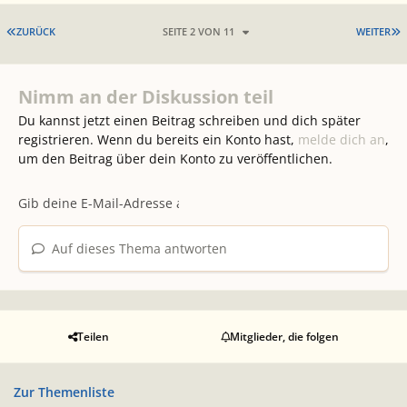
ERSTE SEITE
L
ZURÜCK
SEITE 2 VON 11
WEITER
Nimm an der Diskussion teil
Du kannst jetzt einen Beitrag schreiben und dich später
registrieren. Wenn du bereits ein Konto hast,
melde dich an
,
um den Beitrag über dein Konto zu veröffentlichen.
Auf dieses Thema antworten
Teilen
Mitglieder, die folgen
Zur Themenliste