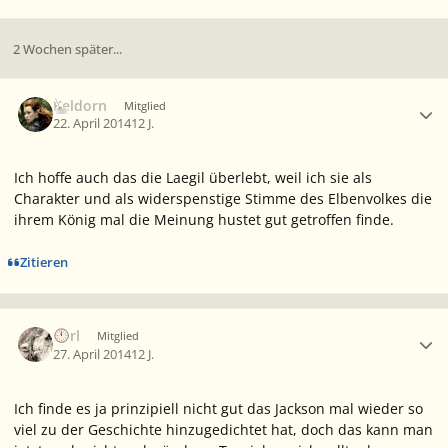
2 Wochen später...
Ersteller-Statistik
Keldorn
Mitglied
22. April 2014
12 J.
Ich hoffe auch das die Laegil überlebt, weil ich sie als
Charakter und als widerspenstige Stimme des Elbenvolkes die
ihrem König mal die Meinung hustet gut getroffen finde.
Zitieren
Ersteller-Statistik
Eorl
Mitglied
27. April 2014
12 J.
Ich finde es ja prinzipiell nicht gut das Jackson mal wieder so
viel zu der Geschichte hinzugedichtet hat, doch das kann man