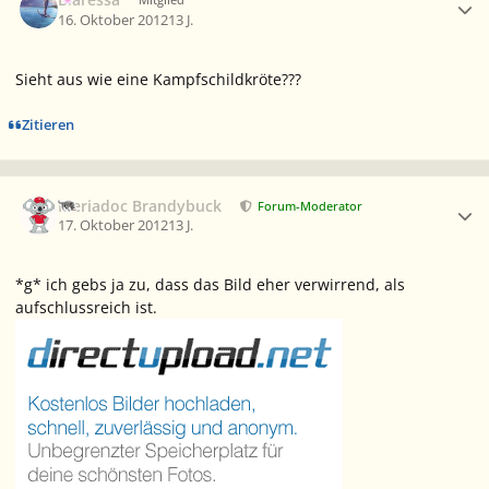
16. Oktober 2012
13 J.
Sieht aus wie eine Kampfschildkröte???
Zitieren
Ersteller-Statistik
Meriadoc Brandybuck
Forum-Moderator
17. Oktober 2012
13 J.
*g* ich gebs ja zu, dass das Bild eher verwirrend, als
aufschlussreich ist.