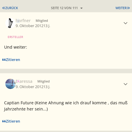
ERSTE SEITE
L
ZURÜCK
SEITE 12 VON 111
WEITER
Ersteller-Statistik
harfner
Mitglied
9. Oktober 2012
13 J.
ERSTELLER
Und weiter:
Zitieren
Ersteller-Statistik
Biaressa
Mitglied
9. Oktober 2012
13 J.
Captian Future (Keine Ahnung wie ich drauf komme , das muß
Jahrzehnte her sein...)
Zitieren