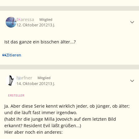
Ersteller-Statistik
Biaressa
Mitglied
12. Oktober 2012
13 J.
Ist das ganze ein bisschen älter...?
Zitieren
Ersteller-Statistik
harfner
Mitglied
14. Oktober 2012
13 J.
ERSTELLER
Ja. Aber diese Serie kennt wirklich jeder, ob jünger, ob älter;
und die läuft fast immer irgendwo.
(habt ihr die junge Milla Jovovich auf dem letzten Bild
erkannt?
Resident Evil
läßt grüßen...)
Hier aber noch ein anderes: