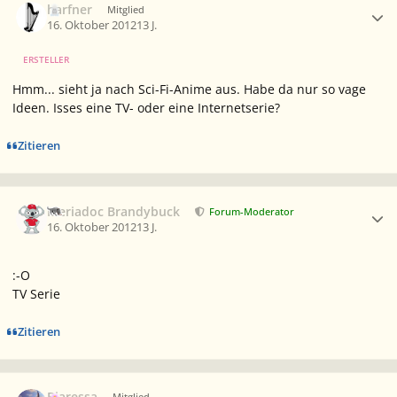
harfner
Mitglied
16. Oktober 2012
13 J.
ERSTELLER
Hmm... sieht ja nach Sci-Fi-Anime aus. Habe da nur so vage
Ideen. Isses eine TV- oder eine Internetserie?
Zitieren
Ersteller-Statistik
Meriadoc Brandybuck
Forum-Moderator
16. Oktober 2012
13 J.
:-O
TV Serie
Zitieren
Ersteller-Statistik
Biaressa
Mitglied