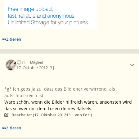
Zitieren
Ersteller-Statistik
Eorl
Mitglied
17. Oktober 2012
13 J.
*g* ich gebs ja zu, dass das Bild eher verwirrend, als
aufschlussreich ist.
Wäre schön, wenn die Bilder hilfreich wären, ansonsten wird
das schwer mit dem Lösen deines Rätsels.
Bearbeitet (
17. Oktober 2012
13 J.
von Eorl)
Zitieren