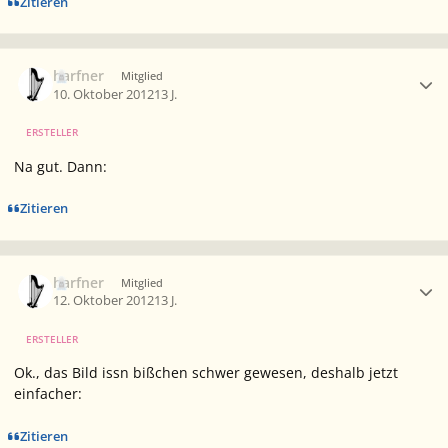
Zitieren
Ersteller-Statistik
harfner
Mitglied
10. Oktober 2012
13 J.
ERSTELLER
Na gut. Dann:
Zitieren
Ersteller-Statistik
harfner
Mitglied
12. Oktober 2012
13 J.
ERSTELLER
Ok., das Bild issn bißchen schwer gewesen, deshalb jetzt
einfacher:
Zitieren