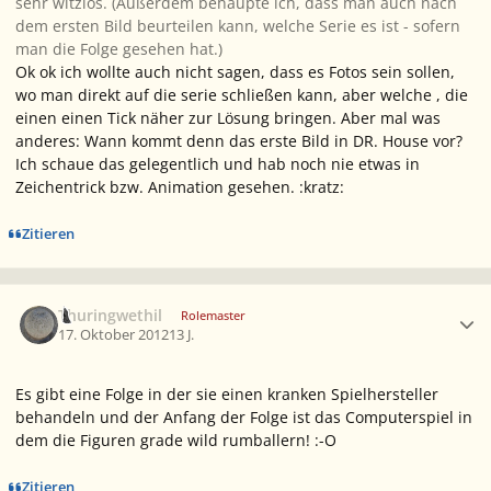
sehr witzlos. (Außerdem behaupte ich, dass man auch nach
dem ersten Bild beurteilen kann, welche Serie es ist - sofern
man die Folge gesehen hat.)
Ok ok ich wollte auch nicht sagen, dass es Fotos sein sollen,
wo man direkt auf die serie schließen kann, aber welche , die
einen einen Tick näher zur Lösung bringen. Aber mal was
anderes: Wann kommt denn das erste Bild in DR. House vor?
Ich schaue das gelegentlich und hab noch nie etwas in
Zeichentrick bzw. Animation gesehen. :kratz:
Zitieren
Ersteller-Statistik
Thuringwethil
Rolemaster
17. Oktober 2012
13 J.
Es gibt eine Folge in der sie einen kranken Spielhersteller
behandeln und der Anfang der Folge ist das Computerspiel in
dem die Figuren grade wild rumballern! :-O
Zitieren