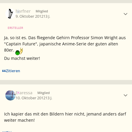
Ersteller-Statistik
harfner
Mitglied
9. Oktober 2012
13 J.
ERSTELLER
Ja, so ist es. Das fliegende Gehirn Professor Simon Wright aus
"Captain Future", japanische Anime-Serie der guten alten
80er.
Du machst weiter!
Zitieren
Ersteller-Statistik
Biaressa
Mitglied
10. Oktober 2012
13 J.
Ich kapier das mit den Bildern hier nicht, jemand anders darf
weiter machen!