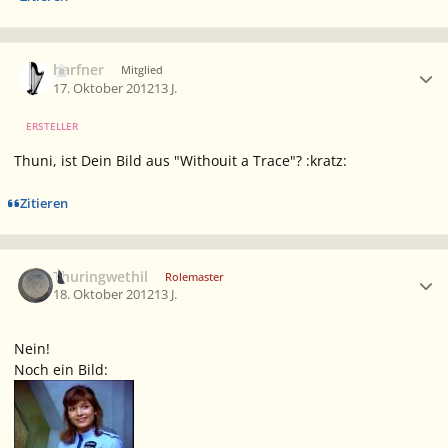
Ersteller-Statistik
harfner
Mitglied
17. Oktober 2012
13 J.
ERSTELLER
Thuni, ist Dein Bild aus "Withouit a Trace"? :kratz:
Zitieren
Ersteller-Statistik
Thuringwethil
Rolemaster
18. Oktober 2012
13 J.
Nein!
Noch ein Bild: