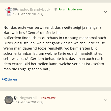
Ersteller-Statistik
Meriadoc Brandybuck
Forum-Moderator
17. Oktober 2012
13 J.
Nur das erste war verwirrend, das zweite zeigt ja mal ganz
klar, welches "Genre" die Serie ist.
Außerdem finde ich es durchaus in Ordnung manchmal auch
Bilder einzustellen, wo nicht ganz klar ist, welche Serie es ist.
Wenn man dauernd Fotos reinstellt, wo beim ersten Bild
schon erkennbar ist, um welche Serie es sich handelt ist es
sehr witzlos. (Außerdem behaupte ich, dass man auch nach
dem ersten Bild beurteilen kann, welche Serie es ist - sofern
man die Folge gesehen hat.)
Zitieren
Ersteller-Statistik
Thuringwethil
Rolemaster
17. Oktober 2012
13 J.