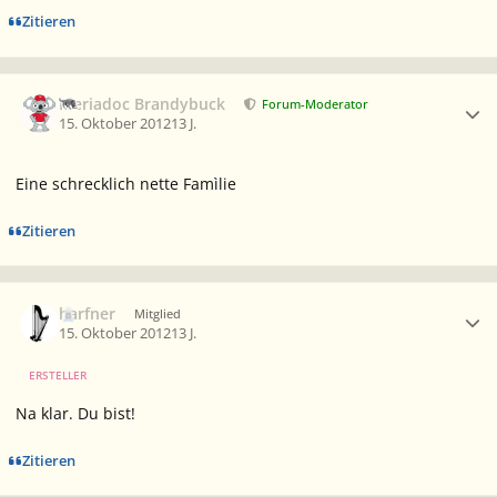
Zitieren
Ersteller-Statistik
Meriadoc Brandybuck
Forum-Moderator
15. Oktober 2012
13 J.
Eine schrecklich nette Famìlie
Zitieren
Ersteller-Statistik
harfner
Mitglied
15. Oktober 2012
13 J.
ERSTELLER
Na klar. Du bist!
Zitieren