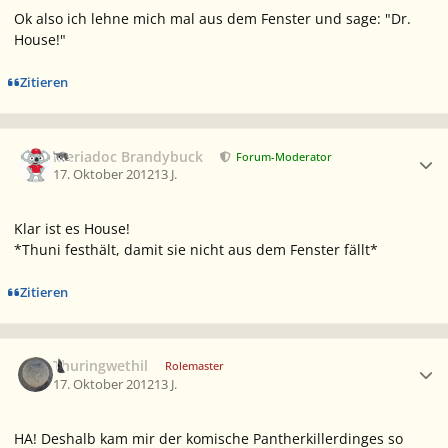
Ok also ich lehne mich mal aus dem Fenster und sage: "Dr.
House!"
Zitieren
Ersteller-Statistik
Meriadoc Brandybuck
Forum-Moderator
17. Oktober 2012
13 J.
Klar ist es House!
*Thuni festhält, damit sie nicht aus dem Fenster fällt*
Zitieren
Ersteller-Statistik
Thuringwethil
Rolemaster
17. Oktober 2012
13 J.
HA! Deshalb kam mir der komische Pantherkillerdinges so