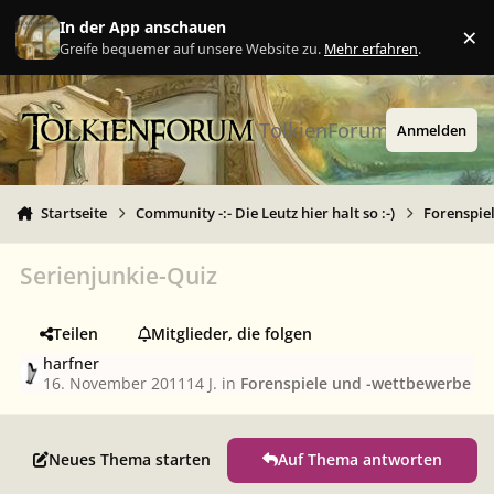
Zu Inhalt springen
In der App anschauen
×
Ig
Greife bequemer auf unsere Website zu.
Mehr erfahren
.
TolkienForum
Anmelden
Startseite
Community -:- Die Leutz hier halt so :-)
Forenspie
Serienjunkie-Quiz
Teilen
Mitglieder, die folgen
harfner
16. November 2011
14 J.
in
Forenspiele und -wettbewerbe
Neues Thema starten
Auf Thema antworten