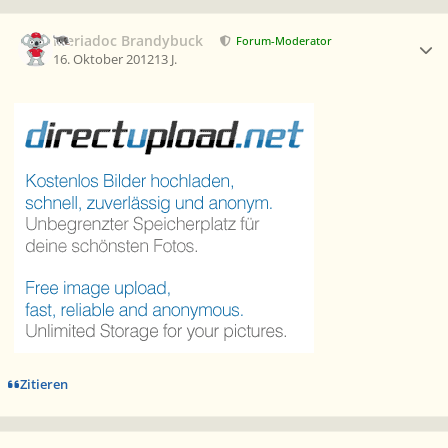
Ersteller-Statistik
Meriadoc Brandybuck
Forum-Moderator
16. Oktober 2012
13 J.
Zitieren
Ersteller-Statistik