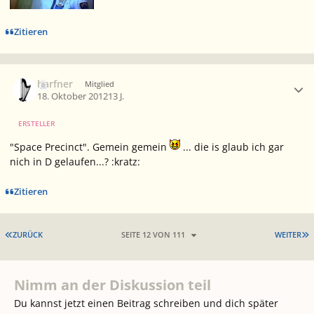
Zitieren
Ersteller-Statistik
harfner
Mitglied
18. Oktober 2012
13 J.
ERSTELLER
"Space Precinct". Gemein gemein
... die is glaub ich gar
nich in D gelaufen...? :kratz:
Zitieren
ERSTE SEITE
L
ZURÜCK
SEITE 12 VON 111
WEITER
Nimm an der Diskussion teil
Du kannst jetzt einen Beitrag schreiben und dich später