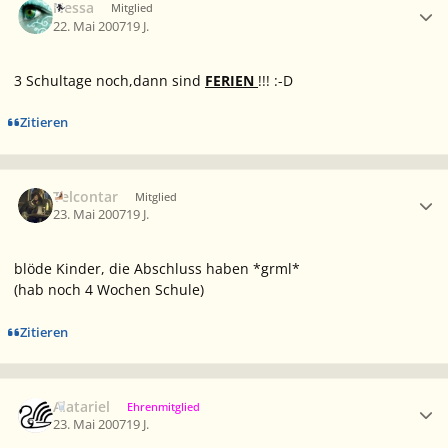
Nessa
Mitglied
22. Mai 2007
19 J.
3 Schultage noch,dann sind
FERIEN
!!! :-D
Zitieren
Ersteller-Statistik
Telcontar
Mitglied
23. Mai 2007
19 J.
blöde Kinder, die Abschluss haben *grml*
(hab noch 4 Wochen Schule)
Zitieren
Ersteller-Statistik
Alatariel
Ehrenmitglied
23. Mai 2007
19 J.