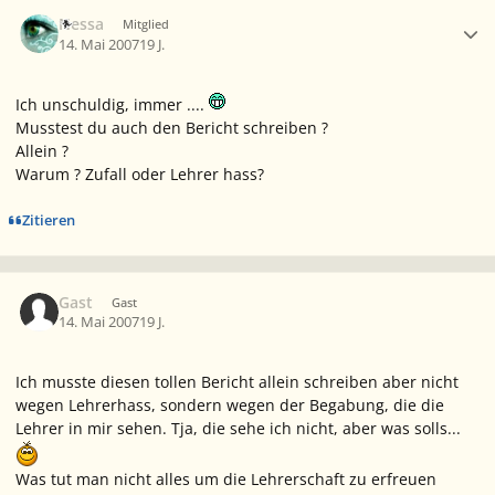
Ersteller-Statistik
Nessa
Mitglied
14. Mai 2007
19 J.
Ich unschuldig, immer ....
Musstest du auch den Bericht schreiben ?
Allein ?
Warum ? Zufall oder Lehrer hass?
Zitieren
Gast
Gast
14. Mai 2007
19 J.
Ich musste diesen tollen Bericht allein schreiben aber nicht
wegen Lehrerhass, sondern wegen der Begabung, die die
Lehrer in mir sehen. Tja, die sehe ich nicht, aber was solls...
Was tut man nicht alles um die Lehrerschaft zu erfreuen