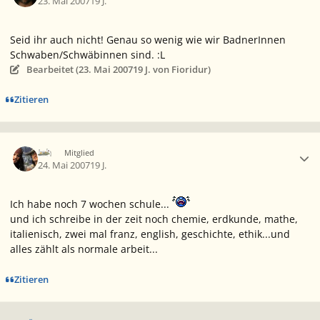
23. Mai 2007
19 J.
Seid ihr auch nicht! Genau so wenig wie wir BadnerInnen
Schwaben/Schwäbinnen sind. :L
Bearbeitet (
23. Mai 2007
19 J.
von Fioridur)
Zitieren
Ersteller-Statistik
Ich
Mitglied
24. Mai 2007
19 J.
Ich habe noch 7 wochen schule...
und ich schreibe in der zeit noch chemie, erdkunde, mathe,
italienisch, zwei mal franz, english, geschichte, ethik...und
alles zählt als normale arbeit...
Zitieren