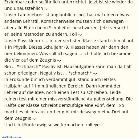
Erziehbare oder so ähnlich unterrichtet. Jetzt ist sie wieder da
und unausstehlich -.-
Unser Lateinlehrer ist unglaublich cool, hat mal einen etwas
anderen Lehrstil. Komischerweise müssen sich deswegen
aber alle Eltern beim Schulleiter beschweren. Jetzt versucht
er, seine Methoden zu ändern. Toll -.-
Unser Physiklehrer ... in der sechsten Klasse stand ich mal auf
1 in Physik. Dieses Schuljahr (9. Klasse) haben wir dann den
hier bekommen. Was soll ich sagen ... ich hoffe, ich bekomme
die Vier auf dem Zeugnis -.-
Bio ... *schnarch* Positiv ist, Hausaufgaben kann man da halt
schon erledigen. Negativ ist ... *schnarch* -.-
In Erdkunde bin ich verdammt gut, stand auch letztes
Halbjahr auf 1 im mündlichen Bereich. Dann kommt der
Lehrer auf die Idee, noch einen Test zu schreiben. Leide
reinen test mit einer missverständliche Aufgabenstellung. Die
Hälfte der Klasse schreibt demzufolge eine Fünf, dem Txp
macht es nichts aus und er gibt mir deswegen eine Drei auf
dem Zeugnis -.-
Und ich könnte ewig so weitermachen :rolleyes:
Zitieren