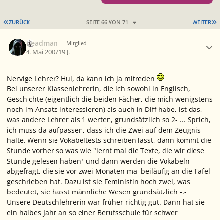
ERSTE SEITE
L
ZURÜCK
SEITE 66 VON 71
WEITER
Ersteller-Statistik
Deadman
Mitglied
4. Mai 2007
19 J.
Nervige Lehrer? Hui, da kann ich ja mitreden
Bei unserer Klassenlehrerin, die ich sowohl in Englisch,
Geschichte (eigentlich die beiden Fächer, die mich wenigstens
noch im Ansatz interessieren) als auch in Diff habe, ist das,
was andere Lehrer als 1 werten, grundsätzlich so 2- ... Sprich,
ich muss da aufpassen, dass ich die Zwei auf dem Zeugnis
halte. Wenn sie Vokabeltests schreiben lässt, dann kommt die
Stunde vorher so was wie "lernt mal die Texte, die wir diese
Stunde gelesen haben" und dann werden die Vokabeln
abgefragt, die sie vor zwei Monaten mal beiläufig an die Tafel
geschrieben hat. Dazu ist sie Feministin hoch zwei, was
bedeutet, sie hasst männliche Wesen grundsätzlich -.-
Unsere Deutschlehrerin war früher richtig gut. Dann hat sie
ein halbes Jahr an so einer Berufsschule für schwer