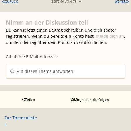
ERSTE SEITE
L
ZURÜCK
SEITE 66 VON 71
WEITER
Nimm an der Diskussion teil
Du kannst jetzt einen Beitrag schreiben und dich später
registrieren. Wenn du bereits ein Konto hast,
melde dich an
,
um den Beitrag über dein Konto zu veröffentlichen.
Auf dieses Thema antworten
Teilen
Mitglieder, die folgen
Zur Themenliste