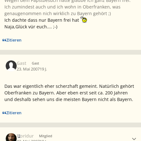
Wegen dem Papstbesuch hatte glaube ich ganz Bayern frei.
Ich zumindest auch und ich wohn in Oberfranken, was
genaugenommen nich wirklich zu Bayern gehört ;)
Ich dachte dass nur Bayern frei hat
Naja,Glück vür euch.... ;-)
Zitieren
Gast
Gast
23. Mai 2007
19 J.
Das war eigentlich eher scherzhaft gemeint. Natürlich gehört
Oberfranken zu Bayern. Aber eben erst seit ca. 200 Jahren
und deshalb sehen uns die meisten Bayern nicht als Bayern.
Zitieren
Ersteller-Statistik
Fioridur
Mitglied