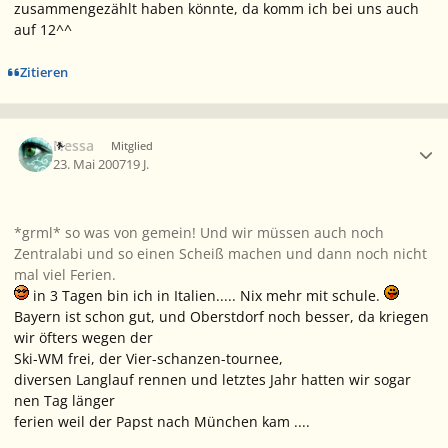
zusammengezählt haben könnte, da komm ich bei uns auch
auf 12^^
Zitieren
Ersteller-Statistik
Nessa
Mitglied
23. Mai 2007
19 J.
*grml* so was von gemein! Und wir müssen auch noch
Zentralabi und so einen Scheiß machen und dann noch nicht
mal viel Ferien.
in 3 Tagen bin ich in Italien..... Nix mehr mit schule.
Bayern ist schon gut, und Oberstdorf noch besser, da kriegen
wir öfters wegen der
Ski-WM frei, der Vier-schanzen-tournee,
diversen Langlauf rennen und letztes Jahr hatten wir sogar
nen Tag länger
ferien weil der Papst nach München kam ....