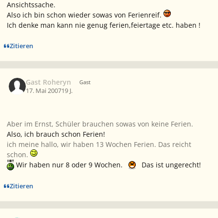
Ansichtssache.
Also ich bin schon wieder sowas von Ferienreif.
Ich denke man kann nie genug ferien,feiertage etc. haben !
Zitieren
Gast Roheryn
Gast
17. Mai 2007
19 J.
Aber im Ernst, Schüler brauchen sowas von keine Ferien.
Also, ich brauch schon Ferien!
ich meine hallo, wir haben 13 Wochen Ferien. Das reicht
schon.
Wir haben nur 8 oder 9 Wochen.
Das ist ungerecht!
Zitieren
Ersteller-Statistik