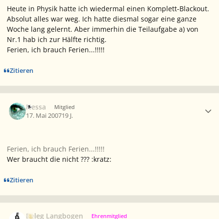
Heute in Physik hatte ich wiedermal einen Komplett-Blackout.
Absolut alles war weg. Ich hatte diesmal sogar eine ganze
Woche lang gelernt. Aber immerhin die Teilaufgabe a) von
Nr.1 hab ich zur Hälfte richtig.
Ferien, ich brauch Ferien...!!!!!
Zitieren
Ersteller-Statistik
Nessa
Mitglied
17. Mai 2007
19 J.
Ferien, ich brauch Ferien...!!!!!
Wer braucht die nicht ??? :kratz:
Zitieren
Ersteller-Statistik
Beleg Langbogen
Ehrenmitglied