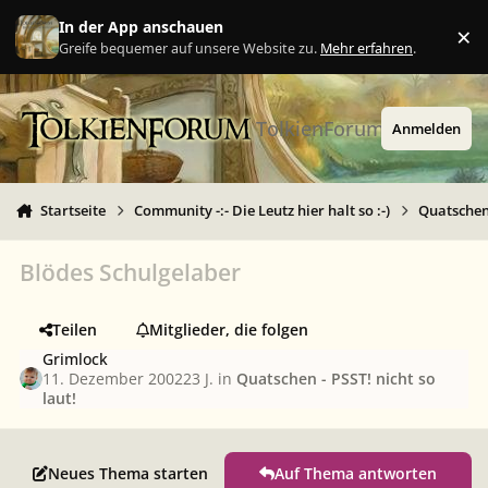
Zu Inhalt springen
In der App anschauen
×
Ig
Greife bequemer auf unsere Website zu.
Mehr erfahren
.
TolkienForum
Anmelden
Startseite
Community -:- Die Leutz hier halt so :-)
Quatschen 
Blödes Schulgelaber
Teilen
Mitglieder, die folgen
Grimlock
11. Dezember 2002
23 J.
in
Quatschen - PSST! nicht so
laut!
Neues Thema starten
Auf Thema antworten