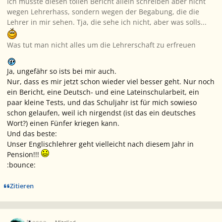
Ich musste diesen tollen Bericht allein schreiben aber nicht
wegen Lehrerhass, sondern wegen der Begabung, die die
Lehrer in mir sehen. Tja, die sehe ich nicht, aber was solls...
Was tut man nicht alles um die Lehrerschaft zu erfreuen
Ja, ungefähr so ists bei mir auch.
Nur, dass es mir jetzt schon wieder viel besser geht. Nur noch
ein Bericht, eine Deutsch- und eine Lateinschularbeit, ein
paar kleine Tests, und das Schuljahr ist für mich sowieso
schon gelaufen, weil ich nirgendst (ist das ein deutsches
Wort?) einen Fünfer kriegen kann.
Und das beste:
Unser Englischlehrer geht vielleicht nach diesem Jahr in
Pension!!!
:bounce:
Zitieren
Ersteller-Statistik