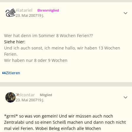
Ersteller-Statistik
Alatariel
Ehrenmitglied
23. Mai 2007
19 J.
Wer hat denn im Sommer 8 Wochen Ferien??
Siehe hier:
Und ich auch sonst, ich meine hallo, wir haben 13 Wochen
Ferien.
Wir haben nur 8 oder 9 Wochen
Zitieren
Ersteller-Statistik
Telcontar
Mitglied
23. Mai 2007
19 J.
*grml* so was von gemein! Und wir müssen auch noch
Zentralabi und so einen Scheiß machen und dann noch nicht
mal viel Ferien. Wobei Beleg einfach alle Wochen