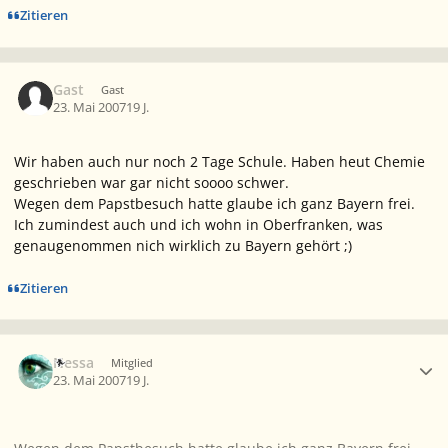
Zitieren
Gast
Gast
23. Mai 2007
19 J.
Wir haben auch nur noch 2 Tage Schule. Haben heut Chemie
geschrieben war gar nicht soooo schwer.
Wegen dem Papstbesuch hatte glaube ich ganz Bayern frei.
Ich zumindest auch und ich wohn in Oberfranken, was
genaugenommen nich wirklich zu Bayern gehört ;)
Zitieren
Ersteller-Statistik
Nessa
Mitglied
23. Mai 2007
19 J.