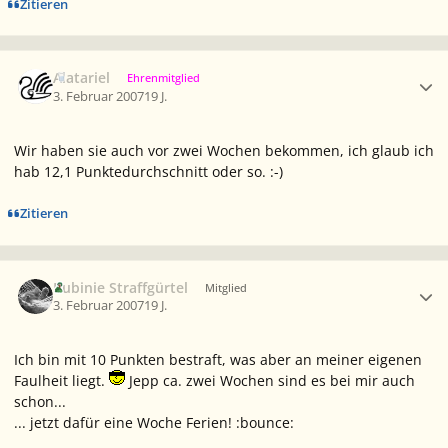
Zitieren
Ersteller-Statistik
Alatariel
Ehrenmitglied
3. Februar 2007
19 J.
Wir haben sie auch vor zwei Wochen bekommen, ich glaub ich
hab 12,1 Punktedurchschnitt oder so. :-)
Zitieren
Ersteller-Statistik
Rubinie Straffgürtel
Mitglied
3. Februar 2007
19 J.
Ich bin mit 10 Punkten bestraft, was aber an meiner eigenen
Faulheit liegt.
Jepp ca. zwei Wochen sind es bei mir auch
schon...
... jetzt dafür eine Woche Ferien! :bounce: