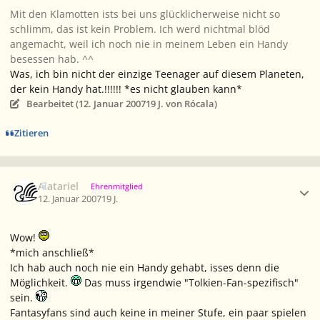
Mit den Klamotten ists bei uns glücklicherweise nicht so
schlimm, das ist kein Problem. Ich werd nichtmal blöd
angemacht, weil ich noch nie in meinem Leben ein Handy
besessen hab. ^^
Was, ich bin nicht der einzige Teenager auf diesem Planeten,
der kein Handy hat.!!!!!! *es nicht glauben kann*
Bearbeitet (
12. Januar 2007
19 J.
von Rócala)
Zitieren
Ersteller-Statistik
Alatariel
Ehrenmitglied
12. Januar 2007
19 J.
Wow!
*mich anschließ*
Ich hab auch noch nie ein Handy gehabt, isses denn die
Möglichkeit.
Das muss irgendwie "Tolkien-Fan-spezifisch"
sein.
Fantasyfans sind auch keine in meiner Stufe, ein paar spielen