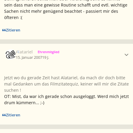
sein dass man eine gewisse Routine schafft und evtl. wichtige
Sachen nicht mehr genügend beachtet - passiert mir des
öfteren :(
Zitieren
Ersteller-Statistik
Alatariel
Ehrenmitglied
15. Januar 2007
19 J.
Jetzt wo du gerade Zeit hast Alatariel, da mach dir doch bitte
mal Gedanken um das Filmzitatequiz, keiner will mir die Zitate
suchen !
OT: Mist, da war ich gerade schon ausgeloggt. Werd mich jetzt
drum kümmern... ;-)
Zitieren
Ersteller-Statistik