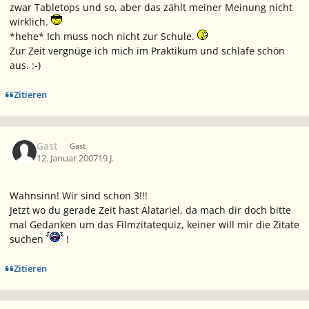
zwar Tabletops und so, aber das zählt meiner Meinung nicht
wirklich.
*hehe* Ich muss noch nicht zur Schule.
Zur Zeit vergnüge ich mich im Praktikum und schlafe schön
aus. :-)
Zitieren
Gast
Gast
12. Januar 2007
19 J.
Wahnsinn! Wir sind schon 3!!!
Jetzt wo du gerade Zeit hast Alatariel, da mach dir doch bitte
mal Gedanken um das Filmzitatequiz, keiner will mir die Zitate
suchen
!
Zitieren
Ersteller-Statistik