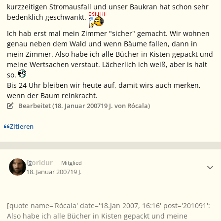
kurzzeitigen Stromausfall und unser Baukran hat schon sehr
bedenklich geschwankt.
Ich hab erst mal mein Zimmer "sicher" gemacht. Wir wohnen
genau neben dem Wald und wenn Bäume fallen, dann in
mein Zimmer. Also habe ich alle Bücher in Kisten gepackt und
meine Wertsachen verstaut. Lächerlich ich weiß, aber is halt
so.
Bis 24 Uhr bleiben wir heute auf, damit wirs auch merken,
wenn der Baum reinkracht.
Bearbeitet (
18. Januar 2007
19 J.
von Rócala)
Zitieren
Ersteller-Statistik
Fioridur
Mitglied
18. Januar 2007
19 J.
[quote name='Rócala' date='18.Jan 2007, 16:16' post='201091':
Also habe ich alle Bücher in Kisten gepackt und meine