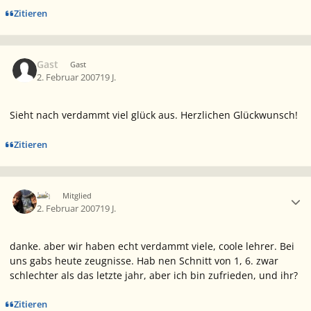
Zitieren
Gast
Gast
2. Februar 2007
19 J.
Sieht nach verdammt viel glück aus. Herzlichen Glückwunsch!
Zitieren
Ersteller-Statistik
Ich
Mitglied
2. Februar 2007
19 J.
danke. aber wir haben echt verdammt viele, coole lehrer. Bei
uns gabs heute zeugnisse. Hab nen Schnitt von 1, 6. zwar
schlechter als das letzte jahr, aber ich bin zufrieden, und ihr?
Zitieren