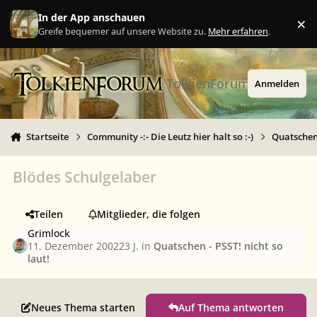
Zu Inhalt springen
In der App anschauen
×
Ig
Greife bequemer auf unsere Website zu.
Mehr erfahren
.
TolkienForum
Anmelden
Startseite
Community -:- Die Leutz hier halt so :-)
Quatschen 
Blödes Schulgelaber
Teilen
Mitglieder, die folgen
Grimlock
11. Dezember 2002
23 J.
in
Quatschen - PSST! nicht so
laut!
Neues Thema starten
Auf Thema antworten