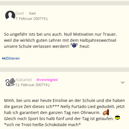
Gast
Gast
7. Februar 2007
19 J.
So ungefähr ists bei uns auch. Null Motivation nur Trauer,
weil die wirklich guten Lehrer mit dem Halbjahreswechsel
unsere Schule verlassen werden!!
:heul:
Zitieren
Ersteller-Statistik
Alatariel
Ehrenmitglied
12. Februar 2007
19 J.
Mmh, bei uns war heute Einslive an der Schule und die haben
die ganze Zeit dieses sch*** Nelly Furtado Lied gedudelt, jetzt
hab ich garantiert den ganzen Tag nen Ohrwurm.
Gleich noch Sport bis halb fünf und der Tag ist gelaufen.
*sich ne Trost-heiße-Schokolade mach*