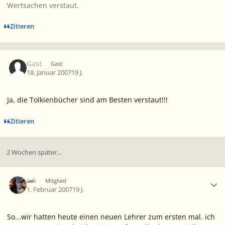
Wertsachen verstaut.
Zitieren
Gast
Gast
18. Januar 2007
19 J.
Ja, die Tolkienbücher sind am Besten verstaut!!!
Zitieren
2 Wochen später...
Ersteller-Statistik
Ich
Mitglied
1. Februar 2007
19 J.
So...wir hatten heute einen neuen Lehrer zum ersten mal. ich