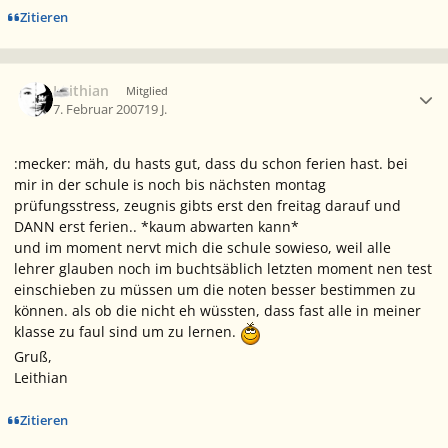
Zitieren
Ersteller-Statistik
Leithian
Mitglied
7. Februar 2007
19 J.
:mecker: mäh, du hasts gut, dass du schon ferien hast. bei
mir in der schule is noch bis nächsten montag
prüfungsstress, zeugnis gibts erst den freitag darauf und
DANN erst ferien.. *kaum abwarten kann*
und im moment nervt mich die schule sowieso, weil alle
lehrer glauben noch im buchtsäblich letzten moment nen test
einschieben zu müssen um die noten besser bestimmen zu
können. als ob die nicht eh wüssten, dass fast alle in meiner
klasse zu faul sind um zu lernen.
Gruß,
Leithian
Zitieren