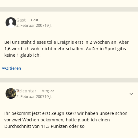
Gast
Gast
2. Februar 2007
19 J.
Bei uns steht dieses tolle Ereignis erst in 2 Wochen an. Aber
1,6 werd ich wohl nicht mehr schaffen. Außer in Sport gibs
keine 1 glaub ich.
Zitieren
Ersteller-Statistik
Telcontar
Mitglied
2. Februar 2007
19 J.
Ihr bekommt jetzt erst Zeugnisse?? wir haben unsere schon
vor zwei Wochen bekommen, hatte glaub ich einen
Durchschnitt von 11,3 Punkten oder so.