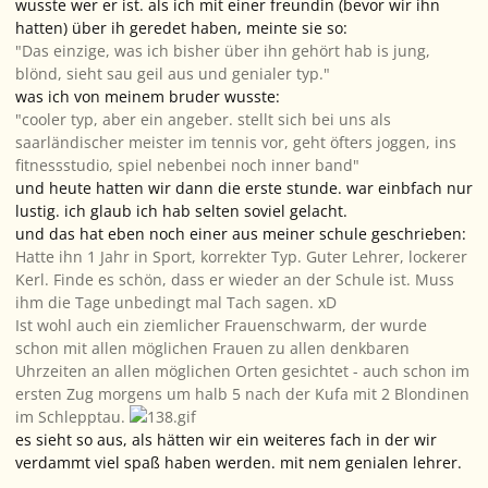
wusste wer er ist. als ich mit einer freundin (bevor wir ihn
hatten) über ih geredet haben, meinte sie so:
"Das einzige, was ich bisher über ihn gehört hab is jung,
blönd, sieht sau geil aus und genialer typ."
was ich von meinem bruder wusste:
"cooler typ, aber ein angeber. stellt sich bei uns als
saarländischer meister im tennis vor, geht öfters joggen, ins
fitnessstudio, spiel nebenbei noch inner band"
und heute hatten wir dann die erste stunde. war einbfach nur
lustig. ich glaub ich hab selten soviel gelacht.
und das hat eben noch einer aus meiner schule geschrieben:
Hatte ihn 1 Jahr in Sport, korrekter Typ. Guter Lehrer, lockerer
Kerl. Finde es schön, dass er wieder an der Schule ist. Muss
ihm die Tage unbedingt mal Tach sagen. xD
Ist wohl auch ein ziemlicher Frauenschwarm, der wurde
schon mit allen möglichen Frauen zu allen denkbaren
Uhrzeiten an allen möglichen Orten gesichtet - auch schon im
ersten Zug morgens um halb 5 nach der Kufa mit 2 Blondinen
im Schlepptau.
es sieht so aus, als hätten wir ein weiteres fach in der wir
verdammt viel spaß haben werden. mit nem genialen lehrer.