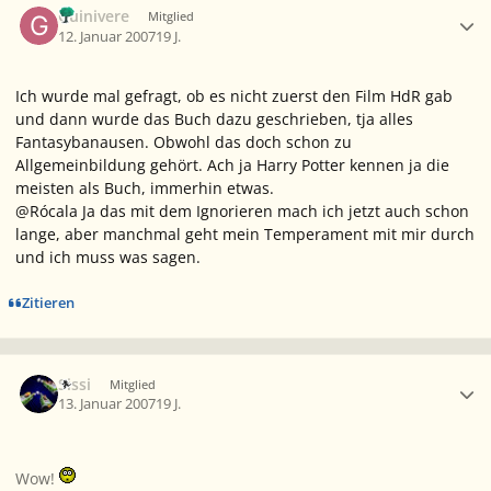
Guinivere
Mitglied
12. Januar 2007
19 J.
Ich wurde mal gefragt, ob es nicht zuerst den Film HdR gab
und dann wurde das Buch dazu geschrieben, tja alles
Fantasybanausen. Obwohl das doch schon zu
Allgemeinbildung gehört. Ach ja Harry Potter kennen ja die
meisten als Buch, immerhin etwas.
@Rócala Ja das mit dem Ignorieren mach ich jetzt auch schon
lange, aber manchmal geht mein Temperament mit mir durch
und ich muss was sagen.
Zitieren
Ersteller-Statistik
Sissi
Mitglied
13. Januar 2007
19 J.
Wow!