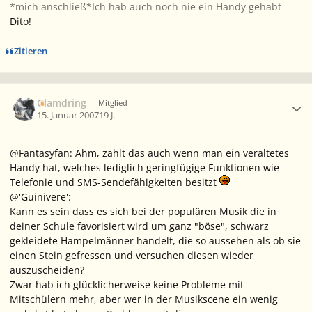
*mich anschließ*Ich hab auch noch nie ein Handy gehabt
Dito!
Zitieren
Ersteller-Statistik
Glamdring
Mitglied
15. Januar 2007
19 J.
@Fantasyfan: Ähm, zählt das auch wenn man ein veraltetes
Handy hat, welches lediglich geringfügige Funktionen wie
Telefonie und SMS-Sendefähigkeiten besitzt
@'Guinivere':
Kann es sein dass es sich bei der populären Musik die in
deiner Schule favorisiert wird um ganz "böse", schwarz
gekleidete Hampelmänner handelt, die so aussehen als ob sie
einen Stein gefressen und versuchen diesen wieder
auszuscheiden?
Zwar hab ich glücklicherweise keine Probleme mit
Mitschülern mehr, aber wer in der Musikscene ein wenig