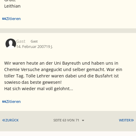
Leithian
Zitieren
Gast
Gast
14. Februar 2007
19 J.
Wir waren heute an der Uni Bayreuth und haben uns in
Chemie Versuche angeguckt und selber gemacht. War ein
toller Tag. Tolle Lehrer waren dabei und die Busfahrt ist
sowieso das beste gewesen!
Hat sich wieder mal voll gelohnt...
Zitieren
ERSTE SEITE
L
ZURÜCK
SEITE 63 VON 71
WEITER