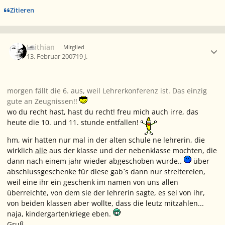
Zitieren
Ersteller-Statistik
Leithian
Mitglied
13. Februar 2007
19 J.
morgen fällt die 6. aus, weil Lehrerkonferenz ist. Das einzig
gute an Zeugnissen!!
wo du recht hast, hast du recht! freu mich auch irre, das
heute die 10. und 11. stunde entfallen!
hm, wir hatten nur mal in der alten schule ne lehrerin, die
wirklich
alle
aus der klasse und der nebenklasse mochten, die
dann nach einem jahr wieder abgeschoben wurde..
über
abschlussgeschenke für diese gab´s dann nur streitereien,
weil eine ihr ein geschenk im namen von uns allen
überreichte, von dem sie der lehrerin sagte, es sei von ihr,
von beiden klassen aber wollte, dass die leutz mitzahlen...
naja, kindergartenkriege eben.
Gruß,