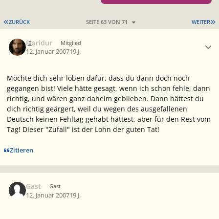
ERSTE SEITE
L
ZURÜCK
SEITE 63 VON 71
WEITER
Ersteller-Statistik
Fioridur
Mitglied
12. Januar 2007
19 J.
Möchte dich sehr loben dafür, dass du dann doch noch
gegangen bist! Viele hätte gesagt, wenn ich schon fehle, dann
richtig, und wären ganz daheim geblieben. Dann hättest du
dich richtig geärgert, weil du wegen des ausgefallenen
Deutsch keinen Fehltag gehabt hättest, aber für den Rest vom
Tag! Dieser "Zufall" ist der Lohn der guten Tat!
Zitieren
Gast
Gast
12. Januar 2007
19 J.