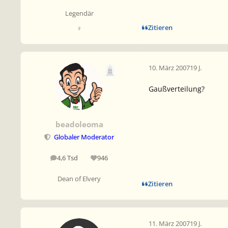
Legendär
Zitieren
♀
10. März 2007
19 J.
Gaußverteilung?
beadoleoma
Globaler Moderator
4,6 Tsd
946
Beiträge
Reputation
Dean of Elvery
Zitieren
11. März 2007
19 J.