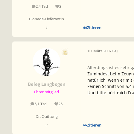
2,4 Tsd
3
Beiträge
Reputation
Bionade-Lieferantin
Zitieren
♀
10. März 2007
19 J.
Allerdings ist es seh
Zumindest beim Zeugnis
natürlich, wenn er mit
Beleg Langbogen
keinen Schnitt von 5.4 
Ehrenmitglied
Und bitte hört mich Fra
5,1 Tsd
25
Beiträge
Reputation
Dr. Quittung
Zitieren
♂