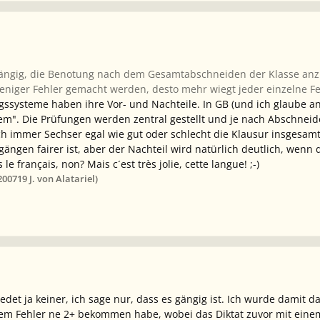
 gängig, die Benotung nach dem Gesamtabschneiden der Klasse anzu
eniger Fehler gemacht werden, desto mehr wiegt jeder einzelne Fehl
gssysteme haben ihre Vor- und Nachteile. In GB (und ich glaube an
m". Die Prüfungen werden zentral gestellt und je nach Abschneiden
h immer Sechser egal wie gut oder schlecht die Klausur insgesamt a
ängen fairer ist, aber der Nachteil wird natürlich deutlich, wenn d
e français, non? Mais c´est très jolie, cette langue! ;-)
2007
19 J.
von Alatariel)
det ja keiner, ich sage nur, dass es gängig ist. Ich wurde damit das
nem Fehler ne 2+ bekommen habe, wobei das Diktat zuvor mit einem 