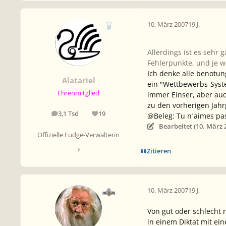
10. März 2007
19 J.
Allerdings ist es sehr
Fehlerpunkte, und je w
Ich denke alle benotun
Alatariel
ein "Wettbewerbs-Syste
Ehrenmitglied
immer Einser, aber auc
zu den vorherigen Jahrg
3,1 Tsd
19
@Beleg: Tu n´aimes pas l
Beiträge
Reputation
Bearbeitet (
10. März 
Offizielle Fudge-Verwalterin
♀
Zitieren
10. März 2007
19 J.
Von gut oder schlecht re
in einem Diktat mit ei