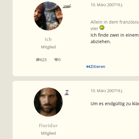
10. März 2007
19 J.
Allein in dem französis
vier
Ich finde zwei in eine
Ich
abziehen.
Mitglied
623
0
Beiträge
Reputation
Zitieren
10. März 2007
19 J.
Um es endgültig zu klär
Fioridur
Mitglied