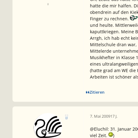
♀
hatte die mir halfen. 
obendrein auf den Kie
Finger zu rechnen.
und heulte. Mittlerwei
kaputtkriegen. Meine Be
Arrgh, ich hab echt ke
Mittelschule dran war,
Mittelerde unternehme.
Musikhefter in Klasse 
eines ultralangweilige
(hatte grad am WE die F
Arbeiten ist schöner al
Zitieren
7. Mai 2009
17 J.
@Eluchil: 31. Januar 2
viel Zeit.
)