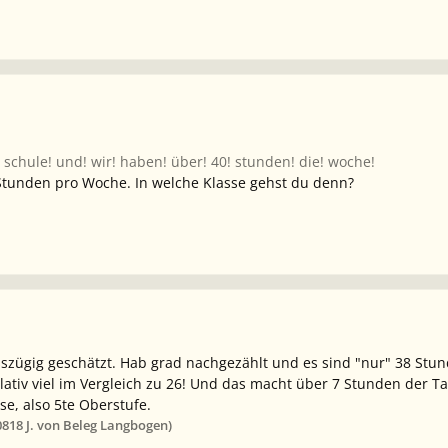
e! schule! und! wir! haben! über! 40! stunden! die! woche!
Stunden pro Woche. In welche Klasse gehst du denn?
szügig geschätzt. Hab grad nachgezählt und es sind "nur" 38 Stu
lativ viel im Vergleich zu 26! Und das macht über 7 Stunden der Ta
sse, also 5te Oberstufe.
08
18 J.
von Beleg Langbogen)