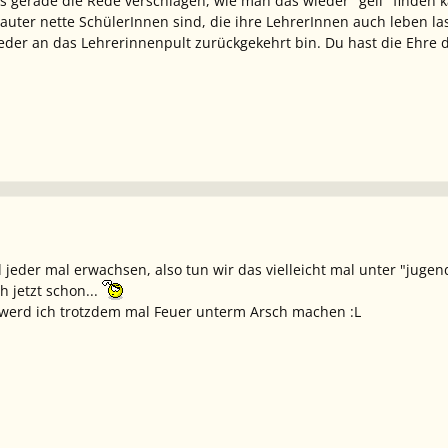
es gerade die Rede verschlagen, wie man das wieder "geil" finden 
lauter nette SchülerInnen sind, die ihre LehrerInnen auch leben la
der an das Lehrerinnenpult zurückgekehrt bin. Du hast die Ehre d
 jeder mal erwachsen, also tun wir das vielleicht mal unter "juge
h jetzt schon...
erd ich trotzdem mal Feuer unterm Arsch machen :L