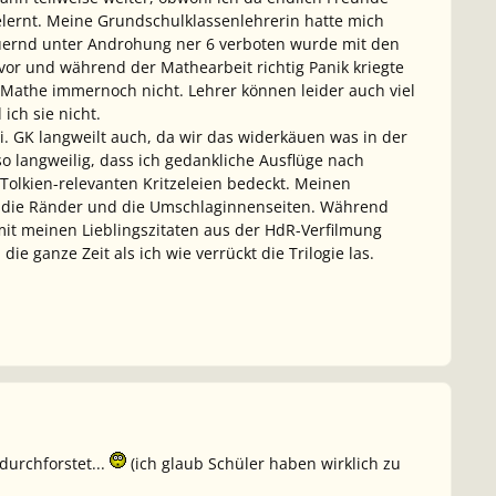
elernt. Meine Grundschulklassenlehrerin hatte mich
auernd unter Androhung ner 6 verboten wurde mit den
vor und während der Mathearbeit richtig Panik kriegte
h Mathe immernoch nicht. Lehrer können leider auch viel
ich sie nicht.
i. GK langweilt auch, da wir das widerkäuen was in der
o langweilig, dass ich gedankliche Ausflüge nach
Tolkien-relevanten Kritzeleien bedeckt. Meinen
nso die Ränder und die Umschlaginnenseiten. Während
mit meinen Lieblingszitaten aus der HdR-Verfilmung
e ganze Zeit als ich wie verrückt die Trilogie las.
durchforstet...
(ich glaub Schüler haben wirklich zu