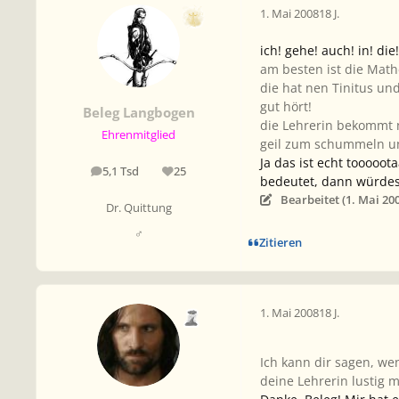
1. Mai 2008
18 J.
ich! gehe! auch! in! di
am besten ist die Math
die hat nen Tinitus und
gut hört!
Beleg Langbogen
die Lehrerin bekommt n
Ehrenmitglied
geil zum schummeln un
Ja das ist echt tooooo
5,1 Tsd
25
Beiträge
Reputation
bedeutet, dann würdest
Bearbeitet (
1. Mai 20
Dr. Quittung
♂
Zitieren
1. Mai 2008
18 J.
Ich kann dir sagen, we
deine Lehrerin lustig 