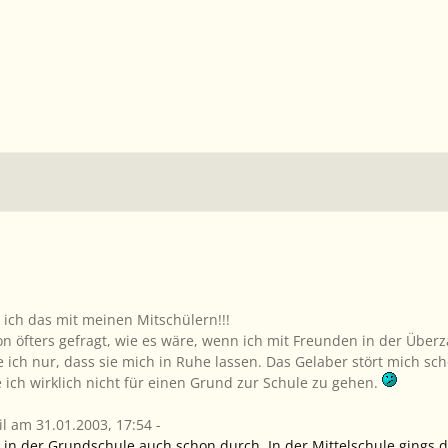
ich das mit meinen Mitschülern!!!
n öfters gefragt, wie es wäre, wenn ich mit Freunden in der Überza
 ich nur, dass sie mich in Ruhe lassen. Das Gelaber stört mich sch
e ich wirklich nicht für einen Grund zur Schule zu gehen.
il am 31.01.2003, 17:54 -
h in der Grundschule auch schon durch. In der Mittelschule gings 