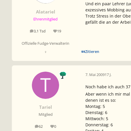
Und ein paar Lehrer (u
exzessives Mobbing aus
Alatariel
Trotz Stress in der Ob
Ehrenmitglied
gefällt die an der Arbe
3,1 Tsd
19
Beiträge
Reputation
Offizielle Fudge-Verwalterin
Zitieren
♀
7. Mai 2009
17 J.
Noch habe ich auch 37
Aber wenn ich mir mal
denen ist es so:
Montag: 5
Tariel
Dienstag: 6
Mitglied
Mittwoch: 5
Donnerstag: 6
62
0
Beiträge
Reputation
Freitag: 4