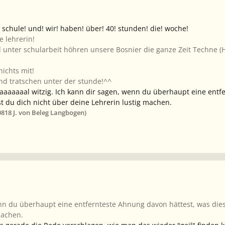
e! schule! und! wir! haben! über! 40! stunden! die! woche!
e lehrerin!
 unter schularbeit höhren unsere Bosnier die ganze Zeit Techne (Ho
ichts mit!
d tratschen unter der stunde!^^
taaaaaaaal witzig. Ich kann dir sagen, wenn du überhaupt eine ent
 du dich nicht über deine Lehrerin lustig machen.
08
18 J.
von Beleg Langbogen)
nn du überhaupt eine entfernteste Ahnung davon hättest, was die
machen.