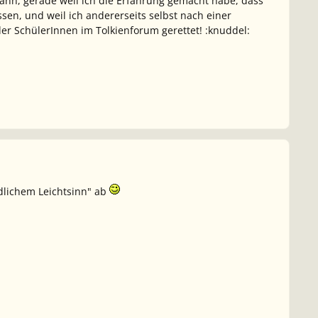
kann, gerade weil ich die Erfahrung gemacht habe, dass
ssen, und weil ich andererseits selbst nach einer
er SchülerInnen im Tolkienforum gerettet! :knuddel:
ndlichem Leichtsinn" ab