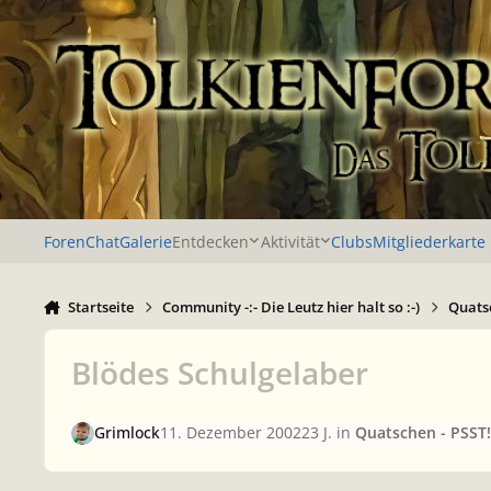
Zu Inhalt springen
Foren
Chat
Galerie
Entdecken
Aktivität
Clubs
Mitgliederkarte
Startseite
Community -:- Die Leutz hier halt so :-)
Quatsc
Blödes Schulgelaber
Grimlock
11. Dezember 2002
23 J.
in
Quatschen - PSST! 