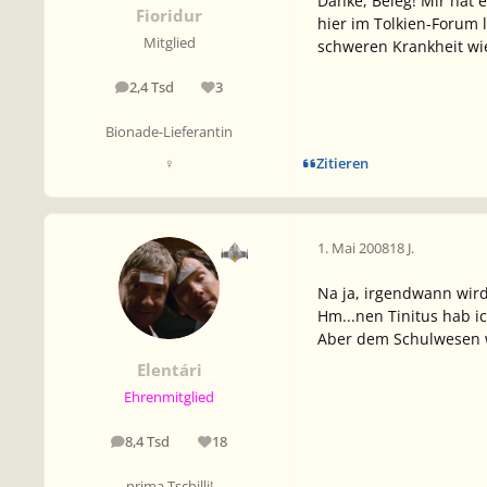
Danke, Beleg! Mir hat 
Fioridur
hier im Tolkien-Forum 
Mitglied
schweren Krankheit wie
2,4 Tsd
3
Beiträge
Reputation
Bionade-Lieferantin
Zitieren
♀
1. Mai 2008
18 J.
Na ja, irgendwann wird
Hm...nen Tinitus hab ic
Aber dem Schulwesen w
Elentári
Ehrenmitglied
8,4 Tsd
18
Beiträge
Reputation
prima Tschilli!