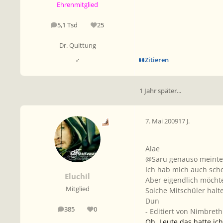
Ehrenmitglied
5,1 Tsd
25
Beiträge
Reputation
Dr. Quittung
Zitieren
♂
1 Jahr später...
7. Mai 2009
17 J.
Alae
@Saru genauso meinte 
Ich hab mich auch scho
Eluchil
Aber eigendlich möchte
Mitglied
Solche Mitschüler halt
Dun
385
0
- Editiert von Nimbreth
Beiträge
Reputation
Oh, Leute das hatte ic