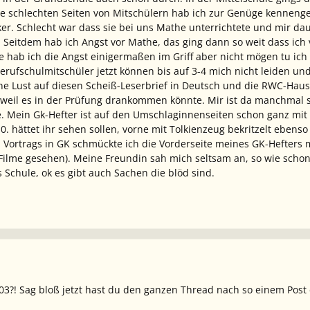
Die schlechten Seiten von Mitschülern hab ich zur Genüge kenneng
ker. Schlecht war dass sie bei uns Mathe unterrichtete und mir d
Seitdem hab ich Angst vor Mathe, das ging dann so weit dass ich 
le hab ich die Angst einigermaßen im Griff aber nicht mögen tu ic
rufschulmitschüler jetzt können bis auf 3-4 mich nicht leiden und 
ine Lust auf diesen Scheiß-Leserbrief in Deutsch und die RWC-Haus
 weil es in der Prüfung drankommen könnte. Mir ist da manchmal s
 Mein Gk-Hefter ist auf den Umschlaginnenseiten schon ganz mit 
10. hättet ihr sehen sollen, vorne mit Tolkienzeug bekritzelt ebe
n Vortrags in GK schmückte ich die Vorderseite meines GK-Hefters 
ilme gesehen). Meine Freundin sah mich seltsam an, so wie schon di
s Schule, ok es gibt auch Sachen die blöd sind.
003?! Sag bloß jetzt hast du den ganzen Thread nach so einem Post 