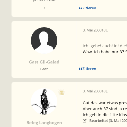
Zitieren
♀
3. Mai 2008
18 J.
ich! gehe! auch! in! di
Wow. Ich habe nur 37 
Gast Gil-Galad
Zitieren
Gast
3. Mai 2008
18 J.
Gut das war etwas gros
Aber auch 37 sind ja re
Ich geh in die 11te Kla
Bearbeitet (
3. Mai 20
Beleg Langbogen