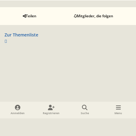
Teilen
Mitglieder, die folgen
Zur Themenliste
Heller Modus
Dunkler Modus
Systemeinstellung
Anmelden
Registrieren
Suche
Menu
Sprache
Datenschutzerklärung
Cookies
Impressum
www.TolkienForum.de
Powered by
Invision Community