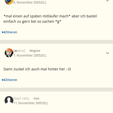
6. November 2005
20 J.
*mal einen auf späten mitläufer mach* aber ich bastel
einfach zu gern bei so sachen *g*
Zitieren
Ersteller-Statistik
kestrel
Mitglied
7. November 2005
20 J.
Dann zuckel ich auch mal hinter her :-D
Zitieren
Gast celu
Gast
11. November 2005
20 J.