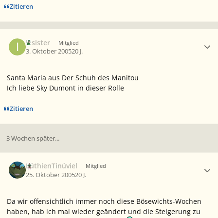
Zitieren
Ersteller-Statistik
illsister
Mitglied
3. Oktober 2005
20 J.
Santa Maria aus Der Schuh des Manitou
Ich liebe Sky Dumont in dieser Rolle
Zitieren
3 Wochen später...
Ersteller-Statistik
LúthienTinúviel
Mitglied
25. Oktober 2005
20 J.
Da wir offensichtlich immer noch diese Bösewichts-Wochen
haben, hab ich mal wieder geändert und die Steigerung zu