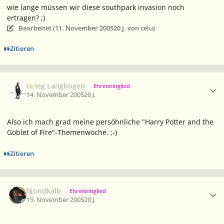
wie lange müssen wir diese southpark invasion noch
ertragen? ;)
Bearbeitet (
11. November 2005
20 J.
von celu)
Zitieren
Ersteller-Statistik
Beleg Langbogen
Ehrenmitglied
14. November 2005
20 J.
Also ich mach grad meine persöhnliche "Harry Potter and the
Goblet of Fire"-Themenwoche. ;-)
Zitieren
Ersteller-Statistik
Mondkalb
Ehrenmitglied
15. November 2005
20 J.