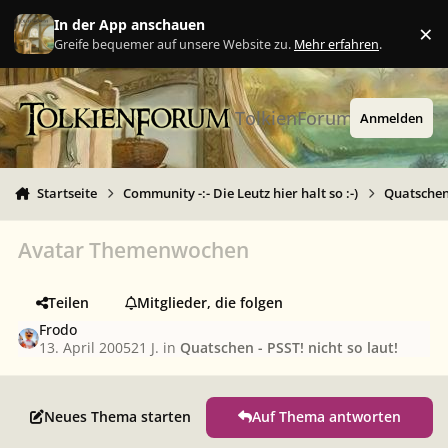
Zu Inhalt springen
In der App anschauen
×
Ig
Greife bequemer auf unsere Website zu.
Mehr erfahren
.
TolkienForum
Anmelden
Startseite
Community -:- Die Leutz hier halt so :-)
Quatschen 
Avatar Themenwochen
Teilen
Mitglieder, die folgen
Frodo
13. April 2005
21 J.
in
Quatschen - PSST! nicht so laut!
Neues Thema starten
Auf Thema antworten