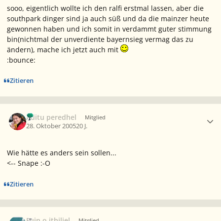
sooo, eigentlich wollte ich den ralfi erstmal lassen, aber die
southpark dinger sind ja auch süß und da die mainzer heute
gewonnen haben und ich somit in verdammt guter stimmung
bin(nichtmal der unverdiente bayernsieg vermag das zu
ändern), mache ich jetzt auch mit
:bounce:
Zitieren
Ersteller-Statistik
Aditu peredhel
Mitglied
28. Oktober 2005
20 J.
Wie hätte es anders sein sollen...
<-- Snape :-O
Zitieren
Ersteller-Statistik
Fuin o ithiliel
Mitglied