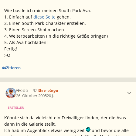
Wie bastle ich mir meinen South-Park-Ava:
1. Einfach auf
diese Seite
gehen.
2. Einen South-Park-Charakter erstellen.
3. Einen Screen-Shot machen.
4. Weiterbearbeiten (in die richtige Größe bringen)
5. Als Ava hochladen!
Fertig!
:-O
Zitieren
Ersteller-Statistik
Frodo
Ehrenbürger
26. Oktober 2005
20 J.
ERSTELLER
Könnte sich da vieleicht ein Freiwilliger finden, der die Avas
dann in die Galerie stellt.
Ich hab im Augenblick etwas wenig Zeit
und bevor die alle