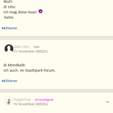
Muh!
@ celu:
Ich mag diese Avas!
:hehe:
Zitieren
Gast celu
Gast
15. November 2005
20 J.
@ Mondkalb:
Ich auch. Im Southpark Forum.
Zitieren
Ersteller-Statistik
PippinTuk
Ehrenmitglied
16. November 2005
20 J.