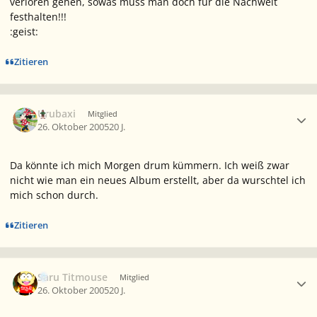
verloren gehen, sowas muss man doch für die Nachwelt
festhalten!!!
:geist:
Zitieren
Ersteller-Statistik
Urubaxi
Mitglied
26. Oktober 2005
20 J.
Da könnte ich mich Morgen drum kümmern. Ich weiß zwar
nicht wie man ein neues Album erstellt, aber da wurschtel ich
mich schon durch.
Zitieren
Ersteller-Statistik
Saru Titmouse
Mitglied
26. Oktober 2005
20 J.