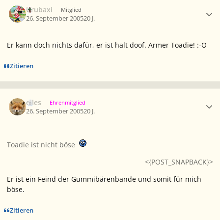
Ersteller-Statistik
Urubaxi
Mitglied
26. September 2005
20 J.
Er kann doch nichts dafür, er ist halt doof. Armer Toadie! :-O
Zitieren
Ersteller-Statistik
elles
Ehrenmitglied
26. September 2005
20 J.
Toadie ist nicht böse
<{POST_SNAPBACK}>
Er ist ein Feind der Gummibärenbande und somit für mich
böse.
Zitieren