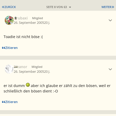
ERSTE SEITE
L
ZURÜCK
SEITE 8 VON 63
WEITER
Ersteller-Statistik
Urubaxi
Mitglied
26. September 2005
20 J.
Toadie ist nicht böse :(
Zitieren
Ersteller-Statistik
Eleanor
Mitglied
26. September 2005
20 J.
er ist dumm
aber ich glaube er zählt zu den bösen, weil er
schließlich den bösen dient :-O
Zitieren