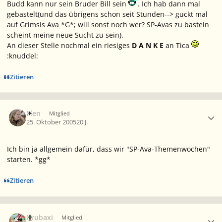
Budd kann nur sein Bruder Bill sein
. Ich hab dann mal
gebastelt(und das übrigens schon seit Stunden--> guckt mal
auf Grimsis Ava *G*; will sonst noch wer? SP-Avas zu basteln
scheint meine neue Sucht zu sein).
An dieser Stelle nochmal ein riesiges
D A N K E
an Tica
:knuddel:
Zitieren
Ersteller-Statistik
Elen
Mitglied
25. Oktober 2005
20 J.
Ich bin ja allgemein dafür, dass wir "SP-Ava-Themenwochen"
starten. *gg*
Zitieren
Ersteller-Statistik
Urubaxi
Mitglied