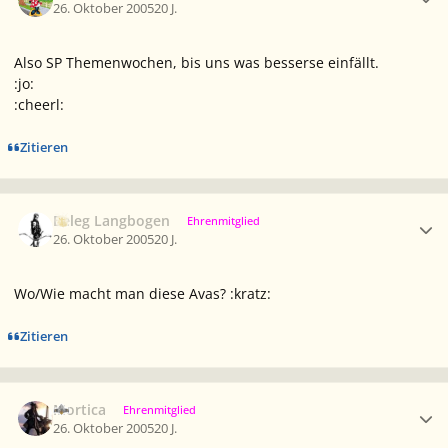
26. Oktober 2005
20 J.
Also SP Themenwochen, bis uns was besserse einfällt.
:jo:
:cheerl:
Zitieren
Ersteller-Statistik
Beleg Langbogen
Ehrenmitglied
26. Oktober 2005
20 J.
Wo/Wie macht man diese Avas? :kratz:
Zitieren
Ersteller-Statistik
Mortica
Ehrenmitglied
26. Oktober 2005
20 J.