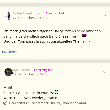
Ersteller-Statistik
Beleg Langbogen
Ehrenmitglied
27. September 2005
20 J.
Ich mach grad meine eigenen Harry Potter-Themenwochen,
da ich ja bald endlich auch Band 6 lesen kann.
Und der Tom passt ja auch zum aktuellen Thema. ;-)
Zitieren
Ersteller-Statistik
Mondkalb
Ehrenmitglied
29. September 2005
20 J.
Muh!
<--- Dr. Evil aus Austin Powers!
Werden die Avas wieder gesammelt?
Bearbeitet (
29. September 2005
20 J.
von Mondkalb)