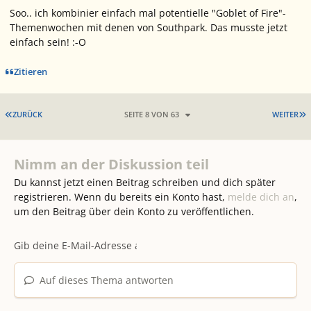
Soo.. ich kombinier einfach mal potentielle "Goblet of Fire"-
Themenwochen mit denen von Southpark. Das musste jetzt
einfach sein! :-O
Zitieren
ERSTE SEITE
L
ZURÜCK
SEITE 8 VON 63
WEITER
Nimm an der Diskussion teil
Du kannst jetzt einen Beitrag schreiben und dich später
registrieren. Wenn du bereits ein Konto hast,
melde dich an
,
um den Beitrag über dein Konto zu veröffentlichen.
Auf dieses Thema antworten