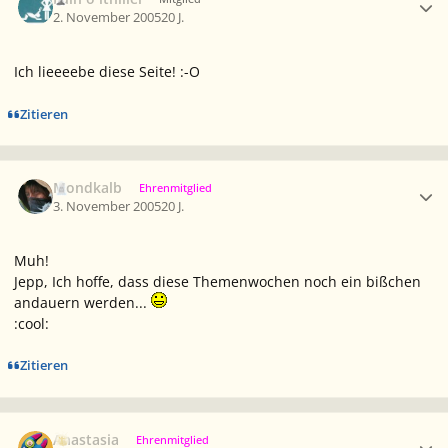
2. November 2005
20 J.
Ich lieeeebe diese Seite! :-O
Zitieren
Ersteller-Statistik
Mondkalb
Ehrenmitglied
3. November 2005
20 J.
Muh!
Jepp, Ich hoffe, dass diese Themenwochen noch ein bißchen
andauern werden...
:cool:
Zitieren
Ersteller-Statistik
Anastasia
Ehrenmitglied