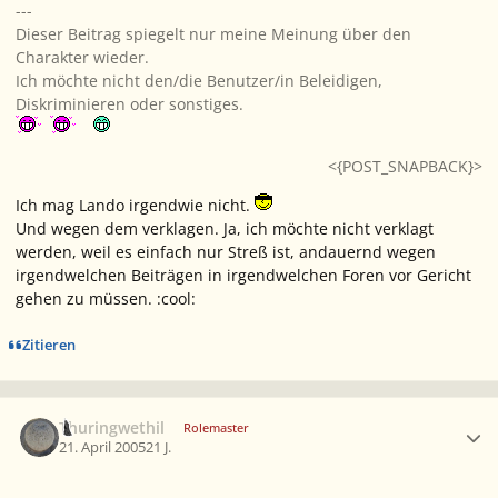
---
Dieser Beitrag spiegelt nur meine Meinung über den
Charakter wieder.
Ich möchte nicht den/die Benutzer/in Beleidigen,
Diskriminieren oder sonstiges.
<{POST_SNAPBACK}>
Ich mag Lando irgendwie nicht.
Und wegen dem verklagen. Ja, ich möchte nicht verklagt
werden, weil es einfach nur Streß ist, andauernd wegen
irgendwelchen Beiträgen in irgendwelchen Foren vor Gericht
gehen zu müssen. :cool:
Zitieren
Ersteller-Statistik
Thuringwethil
Rolemaster
21. April 2005
21 J.