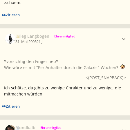
:schaem:
Zitieren
Ersteller-Statistik
Beleg Langbogen
Ehrenmitglied
31. Mai 2005
21 J.
*vorsichtig den Finger heb*
Wie wäre es mit "Per Anhalter durch die Galaxis"-Wochen?
<{POST_SNAPBACK}>
Ich schätze, da gibts zu wenige Chrakter und zu wenige, die
mitmachen würden.
Zitieren
Ersteller-Statistik
Mondkalb
Ehrenmitglied