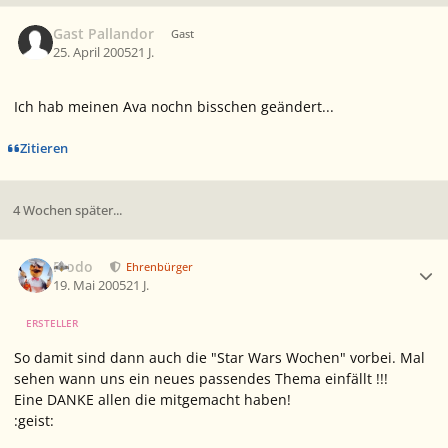
Gast Pallandor
Gast
25. April 2005
21 J.
Ich hab meinen Ava nochn bisschen geändert...
Zitieren
4 Wochen später...
Ersteller-Statistik
Frodo
Ehrenbürger
19. Mai 2005
21 J.
ERSTELLER
So damit sind dann auch die "Star Wars Wochen" vorbei. Mal
sehen wann uns ein neues passendes Thema einfällt !!!
Eine DANKE allen die mitgemacht haben!
:geist: