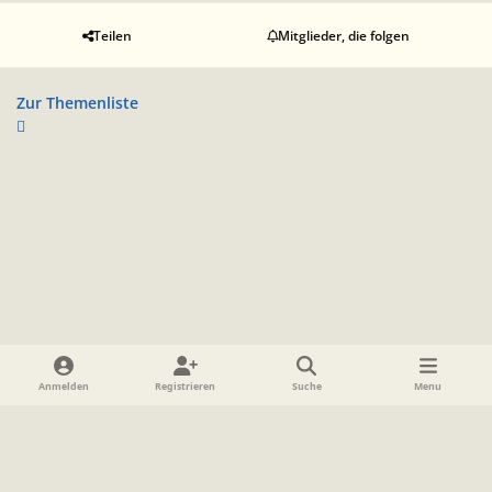
Teilen
Mitglieder, die folgen
Zur Themenliste
Heller Modus
Dunkler Modus
Systemeinstellung
Anmelden
Registrieren
Suche
Menu
Sprache
Datenschutzerklärung
Cookies
Impressum
www.TolkienForum.de
Powered by
Invision Community