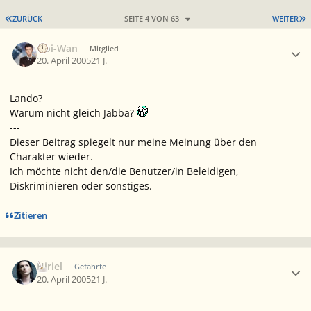
ERSTE SEITE
L
ZURÜCK
SEITE 4 VON 63
WEITER
Ersteller-Statistik
Obi-Wan
Mitglied
20. April 2005
21 J.
Lando?
Warum nicht gleich Jabba?
---
Dieser Beitrag spiegelt nur meine Meinung über den
Charakter wieder.
Ich möchte nicht den/die Benutzer/in Beleidigen,
Diskriminieren oder sonstiges.
Zitieren
Ersteller-Statistik
Hiriel
Gefährte
20. April 2005
21 J.