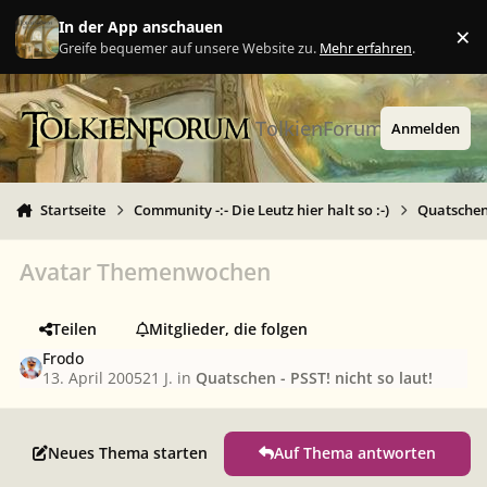
Zu Inhalt springen
In der App anschauen
×
Ig
Greife bequemer auf unsere Website zu.
Mehr erfahren
.
TolkienForum
Anmelden
Startseite
Community -:- Die Leutz hier halt so :-)
Quatschen 
Avatar Themenwochen
Teilen
Mitglieder, die folgen
Frodo
13. April 2005
21 J.
in
Quatschen - PSST! nicht so laut!
Neues Thema starten
Auf Thema antworten