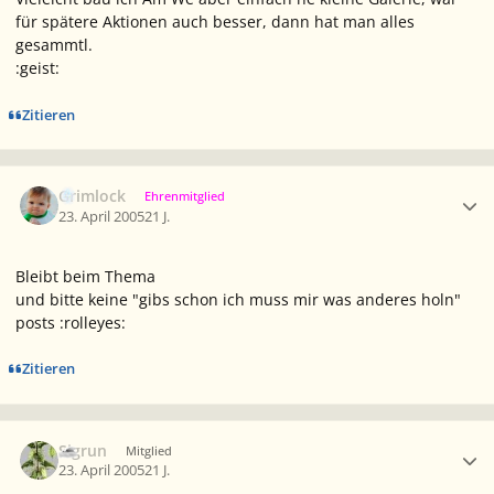
für spätere Aktionen auch besser, dann hat man alles
gesammtl.
:geist:
Zitieren
Ersteller-Statistik
Grimlock
Ehrenmitglied
23. April 2005
21 J.
Bleibt beim Thema
und bitte keine "gibs schon ich muss mir was anderes holn"
posts :rolleyes:
Zitieren
Ersteller-Statistik
Sigrun
Mitglied
23. April 2005
21 J.