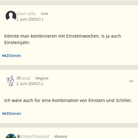
Gast celu
Gast
2. Juni 2005
21 J.
Könnte man kombinieren mit Einsteinwochen. Is ja auch
Einsteinjahr.
Zitieren
Ersteller-Statistik
Elrond
Mitglied
2. Juni 2005
21 J.
Ich wäre auch für eine Kombination von Einstein und Schiller.
Zitieren
Ersteller-Statistik
LúthienTinúviel
Mitglied