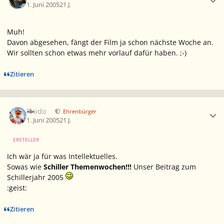
1. Juni 2005
21 J.
Muh!
Davon abgesehen, fängt der Film ja schon nächste Woche an.
Wir sollten schon etwas mehr vorlauf dafür haben. ;-)
Zitieren
Ersteller-Statistik
Frodo
Ehrenbürger
1. Juni 2005
21 J.
ERSTELLER
Ich wär ja für was Intellektuelles.
Sowas wie
Schiller Themenwochen!!!
Unser Beitrag zum
Schillerjahr 2005
:geist:
Zitieren