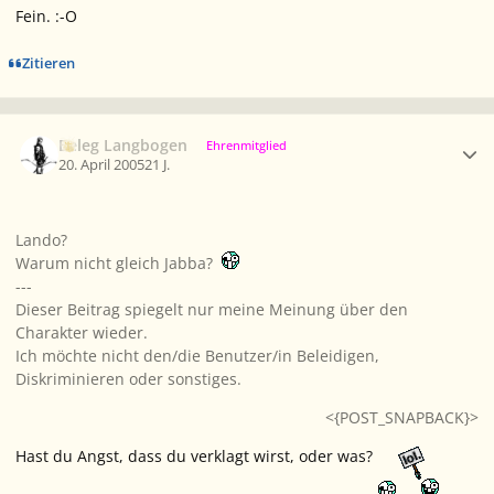
Fein. :-O
Zitieren
Ersteller-Statistik
Beleg Langbogen
Ehrenmitglied
20. April 2005
21 J.
Lando?
Warum nicht gleich Jabba?
---
Dieser Beitrag spiegelt nur meine Meinung über den
Charakter wieder.
Ich möchte nicht den/die Benutzer/in Beleidigen,
Diskriminieren oder sonstiges.
<{POST_SNAPBACK}>
Hast du Angst, dass du verklagt wirst, oder was?