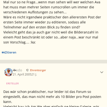
Mal nur so ne Frage...wenn man sehen will wer welchen Ava
hat muss man mehrer Seiten rumscrollen um immer die
verschiedenen Auflistungen zu sehen...
Wäre es nicht irgendwie praktischer den allerersten Post der
ersten Seite immer wieder zu editieren, sodass alle
Teilnehmer auf den ersten Blick zu finden sind?
Vieleicht geht das ja auch gar nicht weil die Bilderanzahl in
einem Post beschränkt ist oder so...aber naja...war nur mal
son Vorschlag.... :ka:
Zitieren
Ersteller-Statistik
Frodo
Ehrenbürger
21. April 2005
21 J.
ERSTELLER
Das wär schon praktischer, nur leider ist das Forum so
eingestellt, das man nicht mehr als 10 Bilder pro Post posten
kann.
Vieleicht bau ich Am We aber einfach ne kleine Galerie, wär