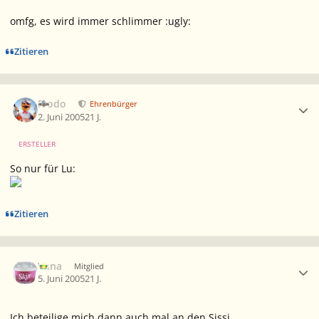
omfg, es wird immer schlimmer :ugly:
Zitieren
Ersteller-Statistik
Frodo
Ehrenbürger
2. Juni 2005
21 J.
ERSTELLER
So nur für Lu:
Zitieren
Ersteller-Statistik
Vana
Mitglied
5. Juni 2005
21 J.
Ich beteilige mich dann auch mal an den Sissi