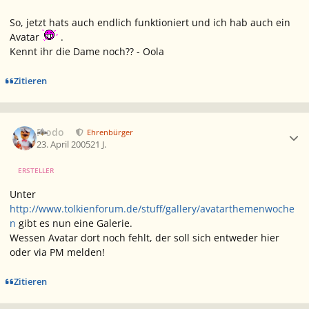
So, jetzt hats auch endlich funktioniert und ich hab auch ein
Avatar
.
Kennt ihr die Dame noch?? - Oola
Zitieren
Ersteller-Statistik
Frodo
Ehrenbürger
23. April 2005
21 J.
ERSTELLER
Unter
http://www.tolkienforum.de/stuff/gallery/avatarthemenwoche
n
gibt es nun eine Galerie.
Wessen Avatar dort noch fehlt, der soll sich entweder hier
oder via PM melden!
Zitieren