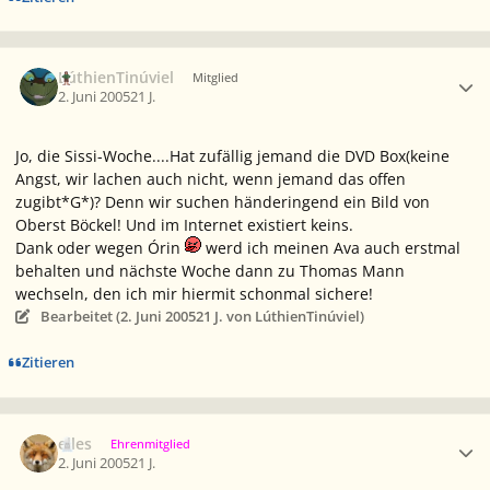
Ersteller-Statistik
LúthienTinúviel
Mitglied
2. Juni 2005
21 J.
Jo, die Sissi-Woche....Hat zufällig jemand die DVD Box(keine
Angst, wir lachen auch nicht, wenn jemand das offen
zugibt*G*)? Denn wir suchen händeringend ein Bild von
Oberst Böckel! Und im Internet existiert keins.
Dank oder wegen Órin
werd ich meinen Ava auch erstmal
behalten und nächste Woche dann zu Thomas Mann
wechseln, den ich mir hiermit schonmal sichere!
Bearbeitet (
2. Juni 2005
21 J.
von LúthienTinúviel)
Zitieren
Ersteller-Statistik
elles
Ehrenmitglied
2. Juni 2005
21 J.