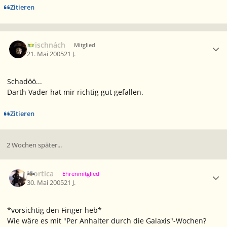
Zitieren
Ersteller-Statistik
Grischnách
Mitglied
21. Mai 2005
21 J.
Schadöö...
Darth Vader hat mir richtig gut gefallen.
Zitieren
2 Wochen später...
Ersteller-Statistik
Mortica
Ehrenmitglied
30. Mai 2005
21 J.
*vorsichtig den Finger heb*
Wie wäre es mit "Per Anhalter durch die Galaxis"-Wochen?