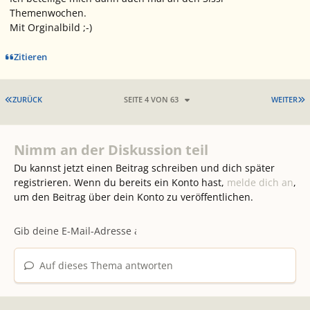
Themenwochen.
Mit Orginalbild ;-)
Zitieren
ERSTE SEITE
L
ZURÜCK
SEITE 4 VON 63
WEITER
Nimm an der Diskussion teil
Du kannst jetzt einen Beitrag schreiben und dich später
registrieren. Wenn du bereits ein Konto hast,
melde dich an
,
um den Beitrag über dein Konto zu veröffentlichen.
Auf dieses Thema antworten