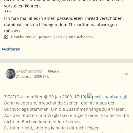
vorstellen können.
***
Ich hab mal alles in einen passenderen Thread verschoben,
damit wir uns nicht wegen dem Threadthema abwürgen
müssen
Bearbeitet (
21. Januar 2009
17 J.
von Acheros)
Zitieren
Ersteller-Statistik
Drachentöter
Mitglied
21. Januar 2009
17 J.
ZITAT(Drachentöter @ 20.Jan 2009, 17:19)
Dann wiederum, brauchst du Szenen, die nicht aus der
Buchvorlage stammen, um die Zusammenhänge zu erklären.
Aus dem Kürzen und Weglassen einiger Szene, resultieren die
nicht im Buch vorkommenden Szenen.
Es tut mir leid, aber da kann ich dir nicht folgen.