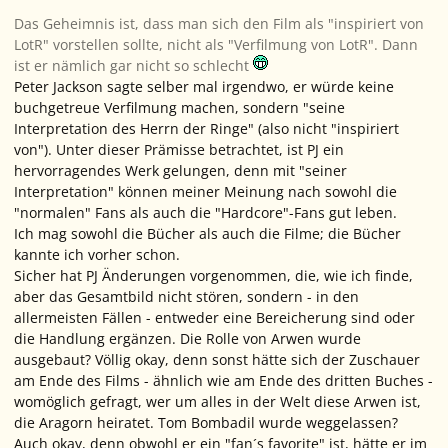
Das Geheimnis ist, dass man sich den Film als "inspiriert von
LotR" vorstellen sollte, nicht als "Verfilmung von LotR". Dann
ist er nämlich gar nicht so schlecht
Peter Jackson sagte selber mal irgendwo, er würde keine
buchgetreue Verfilmung machen, sondern "seine
Interpretation des Herrn der Ringe" (also nicht "inspiriert
von"). Unter dieser Prämisse betrachtet, ist PJ ein
hervorragendes Werk gelungen, denn mit "seiner
Interpretation" können meiner Meinung nach sowohl die
"normalen" Fans als auch die "Hardcore"-Fans gut leben.
Ich mag sowohl die Bücher als auch die Filme; die Bücher
kannte ich vorher schon.
Sicher hat PJ Änderungen vorgenommen, die, wie ich finde,
aber das Gesamtbild nicht stören, sondern - in den
allermeisten Fällen - entweder eine Bereicherung sind oder
die Handlung ergänzen. Die Rolle von Arwen wurde
ausgebaut? Völlig okay, denn sonst hätte sich der Zuschauer
am Ende des Films - ähnlich wie am Ende des dritten Buches -
womöglich gefragt, wer um alles in der Welt diese Arwen ist,
die Aragorn heiratet. Tom Bombadil wurde weggelassen?
Auch okay, denn obwohl er ein "fan´s favorite" ist, hätte er im