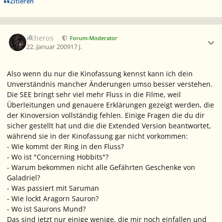
Zitieren
Ersteller-Statistik
Acheros
Forum-Moderator
22. Januar 2009
17 J.
Also wenn du nur die Kinofassung kennst kann ich dein
Unverständnis mancher Änderungen umso besser verstehen.
Die SEE bringt sehr viel mehr Fluss in die Filme, weil
Überleitungen und genauere Erklärungen gezeigt werden, die
der Kinoversion vollständig fehlen. Einige Fragen die du dir
sicher gestellt hat und die die Extended Version beantwortet,
während sie in der Kinofassung gar nicht vorkommen:
- Wie kommt der Ring in den Fluss?
- Wo ist "Concerning Hobbits"?
- Warum bekommen nicht alle Gefährten Geschenke von
Galadriel?
- Was passiert mit Saruman
- Wie lockt Aragorn Sauron?
- Wo ist Saurons Mund?
Das sind jetzt nur einige wenige, die mir noch einfallen und