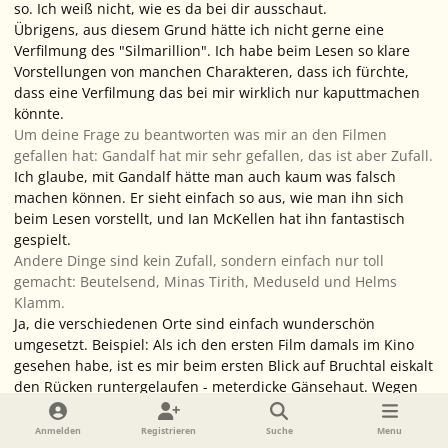
so. Ich weiß nicht, wie es da bei dir ausschaut.
Übrigens, aus diesem Grund hätte ich nicht gerne eine
Verfilmung des "Silmarillion". Ich habe beim Lesen so klare
Vorstellungen von manchen Charakteren, dass ich fürchte,
dass eine Verfilmung das bei mir wirklich nur kaputtmachen
könnte.
Um deine Frage zu beantworten was mir an den Filmen
gefallen hat: Gandalf hat mir sehr gefallen, das ist aber Zufall.
Ich glaube, mit Gandalf hätte man auch kaum was falsch
machen können. Er sieht einfach so aus, wie man ihn sich
beim Lesen vorstellt, und Ian McKellen hat ihn fantastisch
gespielt.
Andere Dinge sind kein Zufall, sondern einfach nur toll
gemacht: Beutelsend, Minas Tirith, Meduseld und Helms
Klamm.
Ja, die verschiedenen Orte sind einfach wunderschön
umgesetzt. Beispiel: Als ich den ersten Film damals im Kino
gesehen habe, ist es mir beim ersten Blick auf Bruchtal eiskalt
den Rücken runtergelaufen - meterdicke Gänsehaut. Wegen
der unglaublich beeindruckenden Bilder und der
hervorragenden Musik.
Anmelden
Registrieren
Suche
Menu