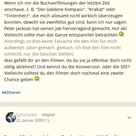
Wenn ich mir die Buchverfilmungen der letzten Zeit
anschaue, z. B. "Der Goldene Kompass", "Krabat" oder
"Tintenherz", die mich allesamt nicht wirklich überzeugen
konnten, obwohl sie zweifellos gut sind, kann ich nur sagen:
Peter Jackson hat seinen Job hervorragend gemacht, Hut ab!
Vielleicht sollte man das Ganze entspannter betrachten
.
Allerdings ist dies keine Tatsache die den Film für mich
aufwertet. (aber gemach, gemach, ich find den Film nicht
schlecht, nur die falschen Stellen)
Was gefällt dir an den Filmen, da du sie ja offenbar doch nicht
völlig ablehnst? Und kennst du die Kinoversion, oder die SEE?
Vielleicht solltest du den Filmen doch nochmal eine zweite
Chance geben
.
Zitieren
Ersteller-Statistik
Valarauko
Mitglied
22. Januar 2009
17 J.