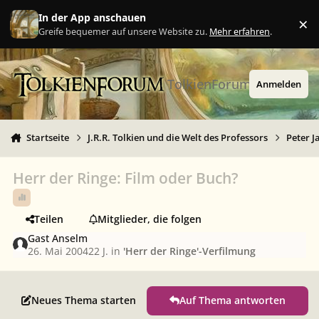
Zu Inhalt springen
In der App anschauen
×
Ig
Greife bequemer auf unsere Website zu.
Mehr erfahren
.
TolkienForum
Anmelden
Startseite
J.R.R. Tolkien und die Welt des Professors
Peter J
Herr der Ringe: Film oder Buch?
Teilen
Mitglieder, die folgen
Gast Anselm
26. Mai 2004
22 J.
in
'Herr der Ringe'-Verfilmung
Neues Thema starten
Auf Thema antworten