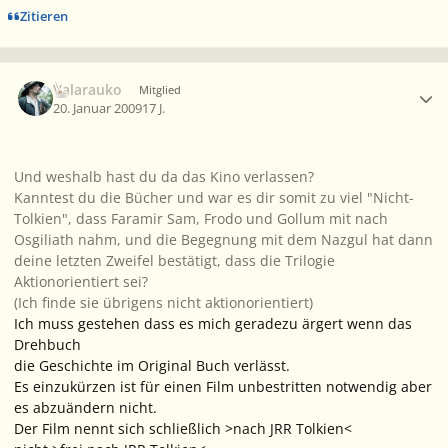
Zitieren
Ersteller-Statistik
Valarauko
Mitglied
20. Januar 2009
17 J.
Und weshalb hast du da das Kino verlassen?
Kanntest du die Bücher und war es dir somit zu viel "Nicht-
Tolkien", dass Faramir Sam, Frodo und Gollum mit nach
Osgiliath nahm, und die Begegnung mit dem Nazgul hat dann
deine letzten Zweifel bestätigt, dass die Trilogie
Aktionorientiert sei?
(Ich finde sie übrigens nicht aktionorientiert)
Ich muss gestehen dass es mich geradezu ärgert wenn das
Drehbuch
die Geschichte im Original Buch verlässt.
Es einzukürzen ist für einen Film unbestritten notwendig aber
es abzuändern nicht.
Der Film nennt sich schließlich >nach JRR Tolkien<