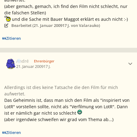
(aber gemach, gemach, ich find den Film nicht schlecht, nur
die falschen Stellen)
und die Sache mit Bauer Maggot erklärt es auch nicht :-)
Bearbeitet (
21. Januar 2009
17 J.
von Valarauko)
Zitieren
Ersteller-Statistik
André
Ehrenbürger
21. Januar 2009
17 J.
Allerdings ist dies keine Tatsache die den Film für mich
aufwertet.
Das Geheimnis ist, dass man sich den Film als "inspiriert von
LotR" vorstellen sollte, nicht als "Verfilmung von LotR". Dann
ist er nämlich gar nicht so schlecht
(aber irgendwie schweifen wir grad vom Thema ab...)
Zitieren