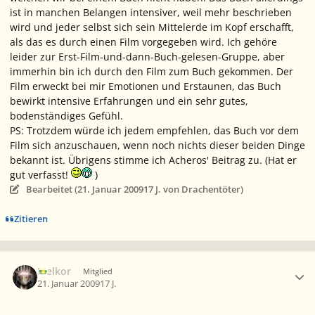
ist in manchen Belangen
intensiver
, weil mehr beschrieben
wird und jeder selbst sich sein Mittelerde im Kopf erschafft,
als das es durch einen Film vorgegeben wird. Ich gehöre
leider zur Erst-Film-und-dann-Buch-gelesen-Gruppe, aber
immerhin bin ich durch den Film zum Buch gekommen. Der
Film erweckt bei mir Emotionen und Erstaunen, das Buch
bewirkt intensive Erfahrungen und ein sehr gutes,
bodenständiges
Gefühl.
PS: Trotzdem würde ich jedem empfehlen, das Buch vor dem
Film sich anzuschauen, wenn noch nichts dieser beiden Dinge
bekannt ist. Übrigens stimme ich Acheros' Beitrag zu. (Hat er
gut verfasst!
)
Bearbeitet (
21. Januar 2009
17 J.
von Drachentöter)
Zitieren
Ersteller-Statistik
Melkor
Mitglied
21. Januar 2009
17 J.