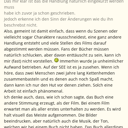
Das mir klar ist das die Handlung natürlich eingekürzt werden
muss
habe ich zuvor ja schon geschrieben.
Jedoch erkenne ich den Sinn der Änderungen wie du ihn
beschrebst nicht.
Also, gemeint ist damit einfach, dass wenn du Szenen oder
vielleicht sogar Charaktere rausschneidest, eine ganz andere
Handlung entsteht und viele Stellen des Films darauf
abgestimmt werden müssen. Fans der Bücher müssen
natürlich schlucken, aber davon enttäuscht zu sein, kann ich
mir (fast) nicht vorstellen.
Immerhin wurde ja unheimlicher
Aufwand betrieben. Auf der SEE ist es ja zusehen. Wenn ich
höre, dass zwei Menschen zwei Jahre lang Kettenhemden
zusammenbasteln und es denen auch noch Spaß macht,
dann kann ich nur den Hut vor denen ziehen. Solch eine
Arbeit ist einfach phänomenal.
Ich denke auch, dass, wie ich schon sagte, das Buch eine
andere Stimmung erzeugt, als der Film. Bei einem Film
erwartet man als aller erstes unterhalten zu werden. Es wird
halt visuell das Meiste aufgenommen. Die Bilder
beeindrucken, aber natürlich auch die Musik, der Ton,
welchen wir bei einem Buch nicht haben. Das Buch allerdings