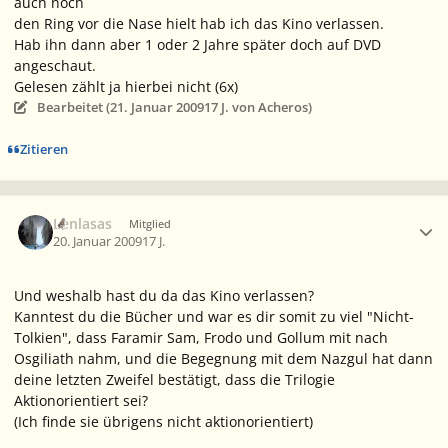
auch noch
den Ring vor die Nase hielt hab ich das Kino verlassen.
Hab ihn dann aber 1 oder 2 Jahre später doch auf DVD
angeschaut.
Gelesen zählt ja hierbei nicht (6x)
Bearbeitet (
21. Januar 2009
17 J.
von Acheros)
Zitieren
Ersteller-Statistik
Lenlasas
Mitglied
20. Januar 2009
17 J.
Und weshalb hast du da das Kino verlassen?
Kanntest du die Bücher und war es dir somit zu viel "Nicht-
Tolkien", dass Faramir Sam, Frodo und Gollum mit nach
Osgiliath nahm, und die Begegnung mit dem Nazgul hat dann
deine letzten Zweifel bestätigt, dass die Trilogie
Aktionorientiert sei?
(Ich finde sie übrigens nicht aktionorientiert)