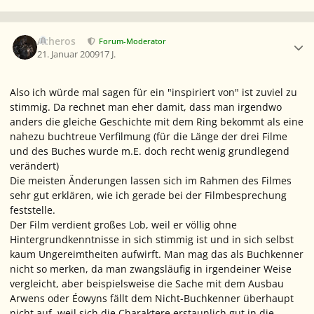
Ersteller-Statistik
Acheros
Forum-Moderator
21. Januar 2009
17 J.
Also ich würde mal sagen für ein "inspiriert von" ist zuviel zu
stimmig. Da rechnet man eher damit, dass man irgendwo
anders die gleiche Geschichte mit dem Ring bekommt als eine
nahezu buchtreue Verfilmung (für die Länge der drei Filme
und des Buches wurde m.E. doch recht wenig grundlegend
verändert)
Die meisten Änderungen lassen sich im Rahmen des Filmes
sehr gut erklären, wie ich gerade bei der Filmbesprechung
feststelle.
Der Film verdient großes Lob, weil er völlig ohne
Hintergrundkenntnisse in sich stimmig ist und in sich selbst
kaum Ungereimtheiten aufwirft. Man mag das als Buchkenner
nicht so merken, da man zwangsläufig in irgendeiner Weise
vergleicht, aber beispielsweise die Sache mit dem Ausbau
Arwens oder Éowyns fällt dem Nicht-Buchkenner überhaupt
nicht auf, weil sich die Charaktere erstaunlich gut in die