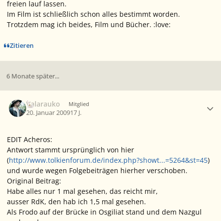
freien lauf lassen.
Im Film ist schließlich schon alles bestimmt worden.
Trotzdem mag ich beides, Film und Bücher. :love:
Zitieren
6 Monate später...
Ersteller-Statistik
Valarauko
Mitglied
20. Januar 2009
17 J.
EDIT Acheros:
Antwort stammt ursprünglich von hier
(
http://www.tolkienforum.de/index.php?showt...=5264&st=45
)
und wurde wegen Folgebeiträgen hierher verschoben.
Original Beitrag:
Habe alles nur 1 mal gesehen, das reicht mir,
ausser RdK, den hab ich 1,5 mal gesehen.
Als Frodo auf der Brücke in Osgiliat stand und dem Nazgul