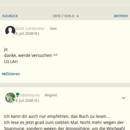
ERSTE SEITE
L
ZURÜCK
SEITE 7 VON 8
WEITER
Gast Lariandor
Gast
8. Juli 2008
18 J.
jo
danke, werde versuchen ^^
LG LAri
Zitieren
Ersteller-Statistik
Simbelmyne
Mitglied
8. Juli 2008
18 J.
Ich kann dir auch nur empfehlen, das Buch zu lesen...
Ich lese es jetzt grad zum siebten Mal. Nicht mehr wegen der
Spannung, sondern wegen der Atmosphäre, um die Wortwahl