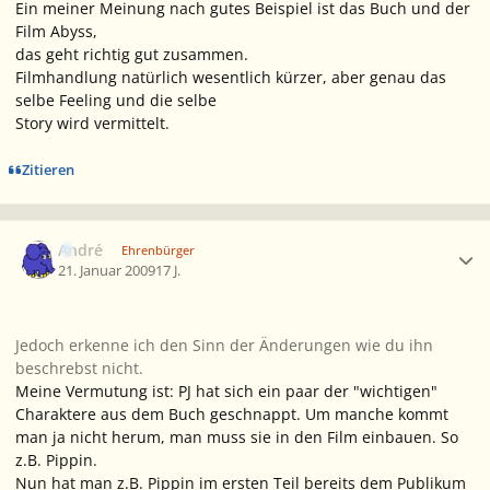
Ein meiner Meinung nach gutes Beispiel ist das Buch und der
Film Abyss,
das geht richtig gut zusammen.
Filmhandlung natürlich wesentlich kürzer, aber genau das
selbe Feeling und die selbe
Story wird vermittelt.
Zitieren
Ersteller-Statistik
André
Ehrenbürger
21. Januar 2009
17 J.
Jedoch erkenne ich den Sinn der Änderungen wie du ihn
beschrebst nicht.
Meine Vermutung ist: PJ hat sich ein paar der "wichtigen"
Charaktere aus dem Buch geschnappt. Um manche kommt
man ja nicht herum, man muss sie in den Film einbauen. So
z.B. Pippin.
Nun hat man z.B. Pippin im ersten Teil bereits dem Publikum