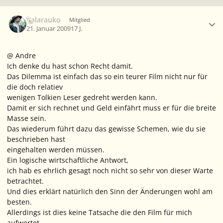
Ersteller-Statistik
Valarauko
Mitglied
21. Januar 2009
17 J.
@ Andre
Ich denke du hast schon Recht damit.
Das Dilemma ist einfach das so ein teurer Film nicht nur für
die doch relatiev
wenigen Tolkien Leser gedreht werden kann.
Damit er sich rechnet und Geld einfährt muss er für die breite
Masse sein.
Das wiederum führt dazu das gewisse Schemen, wie du sie
beschrieben hast
eingehalten werden müssen.
Ein logische wirtschaftliche Antwort,
ich hab es ehrlich gesagt noch nicht so sehr von dieser Warte
betrachtet.
Und dies erklärt natürlich den Sinn der Änderungen wohl am
besten.
Allerdings ist dies keine Tatsache die den Film für mich
aufwertet.