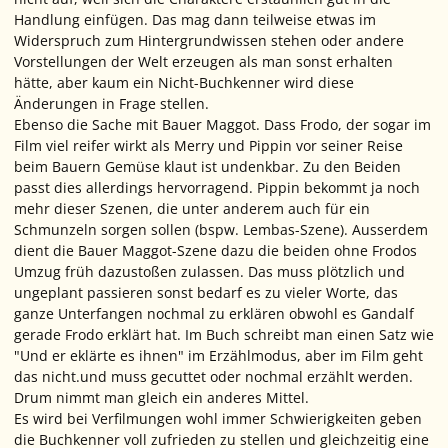
Handlung einfügen. Das mag dann teilweise etwas im
Widerspruch zum Hintergrundwissen stehen oder andere
Vorstellungen der Welt erzeugen als man sonst erhalten
hätte, aber kaum ein Nicht-Buchkenner wird diese
Änderungen in Frage stellen.
Ebenso die Sache mit Bauer Maggot. Dass Frodo, der sogar im
Film viel reifer wirkt als Merry und Pippin vor seiner Reise
beim Bauern Gemüse klaut ist undenkbar. Zu den Beiden
passt dies allerdings hervorragend. Pippin bekommt ja noch
mehr dieser Szenen, die unter anderem auch für ein
Schmunzeln sorgen sollen (bspw. Lembas-Szene). Ausserdem
dient die Bauer Maggot-Szene dazu die beiden ohne Frodos
Umzug früh dazustoßen zulassen. Das muss plötzlich und
ungeplant passieren sonst bedarf es zu vieler Worte, das
ganze Unterfangen nochmal zu erklären obwohl es Gandalf
gerade Frodo erklärt hat. Im Buch schreibt man einen Satz wie
"Und er eklärte es ihnen" im Erzählmodus, aber im Film geht
das nicht.und muss gecuttet oder nochmal erzählt werden.
Drum nimmt man gleich ein anderes Mittel.
Es wird bei Verfilmungen wohl immer Schwierigkeiten geben
die Buchkenner voll zufrieden zu stellen und gleichzeitig eine