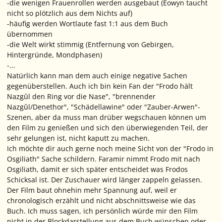
-die wenigen Frauenrollen werden ausgebaut (Éowyn taucht
nicht so plötzlich aus dem Nichts auf)
-häufig werden Wortlaute fast 1:1 aus dem Buch
übernommen
-die Welt wirkt stimmig (Entfernung von Gebirgen,
Hintergründe, Mondphasen)
-...
Natürlich kann man dem auch einige negative Sachen
gegenüberstellen. Auch ich bin kein Fan der "Frodo hält
Nazgûl den Ring vor die Nase", "brennender
Nazgûl/Denethor", "Schädellawine" oder "Zauber-Arwen"-
Szenen, aber da muss man drüber wegschauen können um
den Film zu genießen und sich den überwiegenden Teil, der
sehr gelungen ist, nicht kaputt zu machen.
Ich möchte dir auch gerne noch meine Sicht von der "Frodo in
Osgiliath" Sache schildern. Faramir nimmt Frodo mit nach
Osgiliath, damit er sich später entscheidet was Frodos
Schicksal ist. Der Zuschauer wird länger zappeln gelassen.
Der Film baut ohnehin mehr Spannung auf, weil er
chronologisch erzählt und nicht abschnittsweise wie das
Buch. Ich muss sagen, ich persönlich würde mir den Film
nicht in der Blockdarstellung aus dem Buch wünschen oder