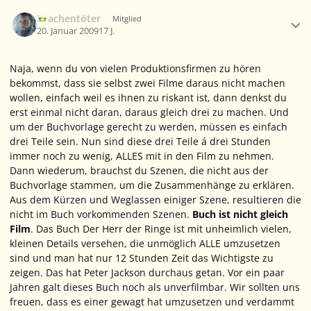
Ersteller-Statistik
Drachentöter
Mitglied
20. Januar 2009
17 J.
Naja, wenn du von vielen Produktionsfirmen zu hören
bekommst, dass sie selbst zwei Filme daraus nicht machen
wollen, einfach weil es ihnen zu riskant ist, dann denkst du
erst einmal nicht daran, daraus gleich drei zu machen. Und
um der Buchvorlage gerecht zu werden, müssen es einfach
drei Teile sein. Nun sind diese drei Teile á drei Stunden
immer noch zu wenig, ALLES mit in den Film zu nehmen.
Dann wiederum, brauchst du Szenen, die nicht aus der
Buchvorlage stammen, um die Zusammenhänge zu erklären.
Aus dem Kürzen und Weglassen einiger Szene, resultieren die
nicht im Buch vorkommenden Szenen.
Buch ist nicht gleich
Film
. Das Buch
Der Herr der Ringe
ist mit unheimlich vielen,
kleinen Details versehen, die unmöglich ALLE umzusetzen
sind und man hat nur 12 Stunden Zeit das Wichtigste zu
zeigen. Das hat Peter Jackson durchaus getan. Vor ein paar
Jahren galt dieses Buch noch als unverfilmbar. Wir sollten uns
freuen, dass es einer gewagt hat umzusetzen und verdammt