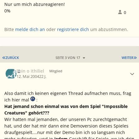
Nur um mich abzureagieren!
0%
0
Bitte
melde dich an
oder
registriere dich
um abzustimmen.
ERSTE SEITE
L
ZURÜCK
SEITE 3 VON 17
WEITER
Ersteller-Statistik
Fuin o ithiliel
Mitglied
12. Mai 2004
22 J.
Also damit ich keinen eigenen Thread aufmachen muss, frag
ich hier mal
:
Hat jemand schon einmal was von dem Spiel "Impossible
Creatures" gehört???
Wir hatten mal jemanden, der unseren Pc zurechtgemacht
hat, und der hat mir dann eine Demoversion dieses Spieles
draufgespielt....nur mit der Demo bin ich so langsam nich
mehr zufrieden, und in
jedem
Geschäft für Spiele, wo ich drin