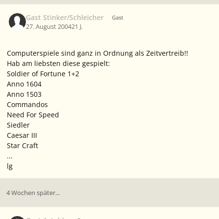
Gast Stinker/Schleicher
Gast
27. August 2004
21 J.
Computerspiele sind ganz in Ordnung als Zeitvertreib!!
Hab am liebsten diese gespielt:
Soldier of Fortune 1+2
Anno 1604
Anno 1503
Commandos
Need For Speed
Siedler
Caesar III
Star Craft
...
lg
4 Wochen später...