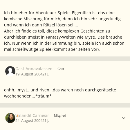
Ich bin eher für Abenteuer-Spiele. Eigentlich ist das eine
komische Mischung für mich, denn ich bin sehr ungeduldig
und wenn ich dann Rätsel lösen soll...
Aber ich finde es toll, diese komplexen Geschichten zu
durchleben (meist in Fantasy-Welten wie Myst). Das brauche
ich. Nur wenn ich in der Stimmung bin, spiele ich auch schon
mal schießwütige Spiele (kommt aber selten vor).
Gast Annavalasseo
Gast
19. August 2004
21 J.
ohhh...myst...und riven...das waren noch durchgerätselte
wochenenden...*träum*
Ersteller-Statistik
Valandil Carnesîr
Mitglied
24. August 2004
21 J.