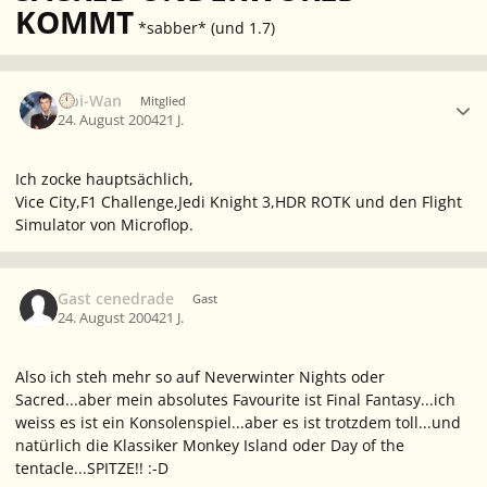
KOMMT
*sabber* (und 1.7)
Ersteller-Statistik
Obi-Wan
Mitglied
24. August 2004
21 J.
Ich zocke hauptsächlich,
Vice City,F1 Challenge,Jedi Knight 3,HDR ROTK und den Flight
Simulator von Microflop.
Gast cenedrade
Gast
24. August 2004
21 J.
Also ich steh mehr so auf Neverwinter Nights oder
Sacred...aber mein absolutes Favourite ist Final Fantasy...ich
weiss es ist ein Konsolenspiel...aber es ist trotzdem toll...und
natürlich die Klassiker Monkey Island oder Day of the
tentacle...SPITZE!! :-D