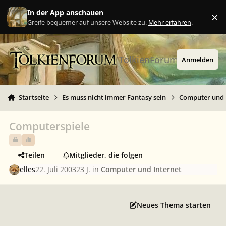
Zu Inhalt springen
In der App anschauen
×
Ig
Greife bequemer auf unsere Website zu.
Mehr erfahren
.
TolkienForum
Anmelden
Startseite
Es muss nicht immer Fantasy sein
Computer und 
Computerspiele
Teilen
Mitglieder, die folgen
elles
22. Juli 2003
23 J.
in
Computer und Internet
Neues Thema starten