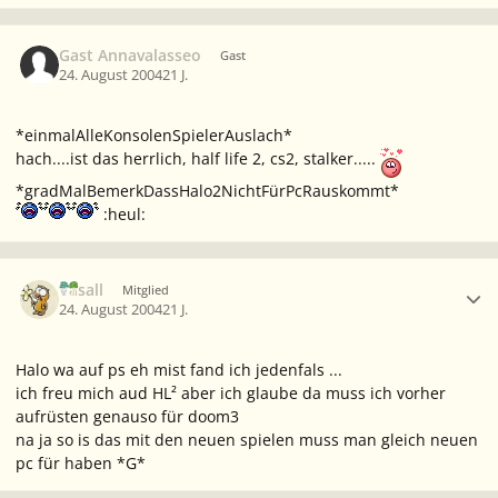
Gast Annavalasseo
Gast
24. August 2004
21 J.
*einmalAlleKonsolenSpielerAuslach*
hach....ist das herrlich, half life 2, cs2, stalker.....
*gradMalBemerkDassHalo2NichtFürPcRauskommt*
:heul:
Ersteller-Statistik
Vasall
Mitglied
24. August 2004
21 J.
Halo wa auf ps eh mist fand ich jedenfals ...
ich freu mich aud HL² aber ich glaube da muss ich vorher
aufrüsten genauso für doom3
na ja so is das mit den neuen spielen muss man gleich neuen
pc für haben *G*