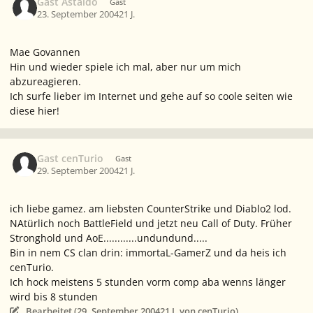
Gast Astaldo
Gast
23. September 2004
21 J.
Mae Govannen
Hin und wieder spiele ich mal, aber nur um mich
abzureagieren.
Ich surfe lieber im Internet und gehe auf so coole seiten wie
diese hier!
Gast cenTurio
Gast
29. September 2004
21 J.
ich liebe gamez. am liebsten CounterStrike und Diablo2 lod.
NAtürlich noch BattleField und jetzt neu Call of Duty. Früher
Stronghold und AoE............undundund.....
Bin in nem CS clan drin: immortaL-GamerZ und da heis ich
cenTurio.
Ich hock meistens 5 stunden vorm comp aba wenns länger
wird bis 8 stunden
Bearbeitet (
29. September 2004
21 J.
von cenTurio)