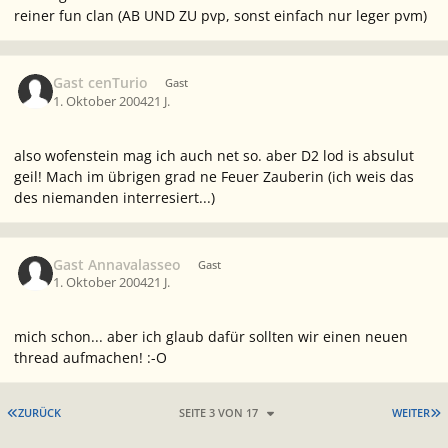
reiner fun clan (AB UND ZU pvp, sonst einfach nur leger pvm)
Gast cenTurio
Gast
1. Oktober 2004
21 J.
also wofenstein mag ich auch net so. aber D2 lod is absulut
geil! Mach im übrigen grad ne Feuer Zauberin (ich weis das
des niemanden interresiert...)
Gast Annavalasseo
Gast
1. Oktober 2004
21 J.
mich schon... aber ich glaub dafür sollten wir einen neuen
thread aufmachen! :-O
ERSTE SEITE
L
ZURÜCK
SEITE 3 VON 17
WEITER