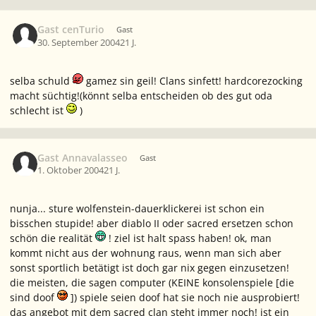
Gast cenTurio
Gast
30. September 2004
21 J.
selba schuld
gamez sin geil! Clans sinfett! hardcorezocking
macht süchtig!(könnt selba entscheiden ob des gut oda
schlecht ist
)
Gast Annavalasseo
Gast
1. Oktober 2004
21 J.
nunja... sture wolfenstein-dauerklickerei ist schon ein
bisschen stupide! aber diablo II oder sacred ersetzen schon
schön die realität
! ziel ist halt spass haben! ok, man
kommt nicht aus der wohnung raus, wenn man sich aber
sonst sportlich betätigt ist doch gar nix gegen einzusetzen!
die meisten, die sagen computer (KEINE konsolenspiele [die
sind doof
]) spiele seien doof hat sie noch nie ausprobiert!
das angebot mit dem sacred clan steht immer noch! ist ein