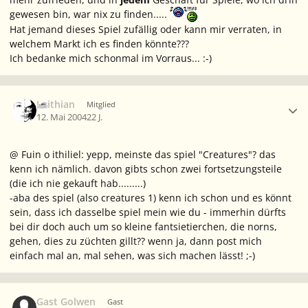
gewesen bin, war nix zu finden.....
Hat jemand dieses Spiel zufällig oder kann mir verraten, in
welchem Markt ich es finden könnte???
Ich bedanke mich schonmal im Vorraus... :-)
Ersteller-Statistik
Leithian
Mitglied
12. Mai 2004
22 J.
@ Fuin o ithiliel: yepp, meinste das spiel "Creatures"? das
kenn ich nämlich. davon gibts schon zwei fortsetzungsteile
(die ich nie gekauft hab.........)
-aba des spiel (also creatures 1) kenn ich schon und es könnt
sein, dass ich dasselbe spiel mein wie du - immerhin dürfts
bei dir doch auch um so kleine fantsietierchen, die norns,
gehen, dies zu züchten gillt?? wenn ja, dann post mich
einfach mal an, mal sehen, was sich machen lässt! ;-)
Gast Golwen
Gast