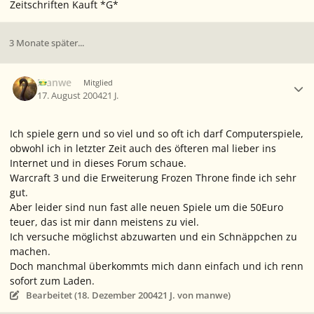
Zeitschriften Kauft *G*
3 Monate später...
Ersteller-Statistik
Manwe
Mitglied
17. August 2004
21 J.
Ich spiele gern und so viel und so oft ich darf Computerspiele,
obwohl ich in letzter Zeit auch des öfteren mal lieber ins
Internet und in dieses Forum schaue.
Warcraft 3 und die Erweiterung Frozen Throne finde ich sehr
gut.
Aber leider sind nun fast alle neuen Spiele um die 50Euro
teuer, das ist mir dann meistens zu viel.
Ich versuche möglichst abzuwarten und ein Schnäppchen zu
machen.
Doch manchmal überkommts mich dann einfach und ich renn
sofort zum Laden.
Bearbeitet (
18. Dezember 2004
21 J.
von manwe)