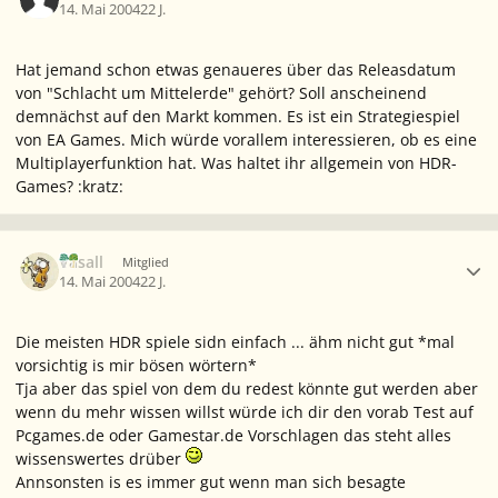
14. Mai 2004
22 J.
Hat jemand schon etwas genaueres über das Releasdatum
von "Schlacht um Mittelerde" gehört? Soll anscheinend
demnächst auf den Markt kommen. Es ist ein Strategiespiel
von EA Games. Mich würde vorallem interessieren, ob es eine
Multiplayerfunktion hat. Was haltet ihr allgemein von HDR-
Games? :kratz:
Ersteller-Statistik
Vasall
Mitglied
14. Mai 2004
22 J.
Die meisten HDR spiele sidn einfach ... ähm nicht gut *mal
vorsichtig is mir bösen wörtern*
Tja aber das spiel von dem du redest könnte gut werden aber
wenn du mehr wissen willst würde ich dir den vorab Test auf
Pcgames.de oder Gamestar.de Vorschlagen das steht alles
wissenswertes drüber
Annsonsten is es immer gut wenn man sich besagte