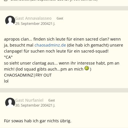
Gast Annavalasseo
Gast
29. September 2004
21 J.
apropos clan... finden sich leute für einen sacred clan? wenn
ja, besucht mal
chaosadminz.de
(die hab ich gemacht) unsere
clanpage! für suchen noch leute für ein sacred-squad!
°
CA
°
so sieht unser clantag aus... wenn ihr interesse habt, pm an
mich! (lod squad gibts auch...pm an mich
)
CHAOSADMINZ|FRY OUT
lol
Gast Nurfaniel
Gast
30. September 2004
21 J.
Für sowas hab ich gar nichts übrig.