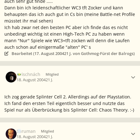
auch sehr gut finde .....
Dann bin ich leidenschaftlicher WC3 tft Zocker und kann
behaupten das ich auch gut in Cs bin (meine Battle-net Profile
müsstet ihr mal sehen)
Ich hab zwar net den besten PC aber ich finde das es nicht
unbedingt wichtig ist einen High-Tech PC zu haben wenn
mann "Nur" Spiele wie WC3+tft zocken will denn die Laufen
auch schon auf einigermaße "alten" PC' s
Bearbeitet (
17. August 2004
21 J.
von Gothmog-Fürst der Balrogs)
Ersteller-Statistik
Grischnách
Mitglied
18. August 2004
21 J.
Ich zog gerade Splinter Cell 2. Allerdings auf der Playstation.
Ich fand den ersten Teil eigentlich besser und nutzte das
Spiel nur als Überbrückung bis Splinter Cell: Chaos Theory. :-)
Ersteller-Statistik
Saruman
Mitglied
18. August 2004
21 J.