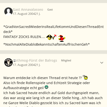
Gast Annavalasseo
Gast
17. August 2004
21 J.
*GradVonSacredWiederInsRealLifeKommUndDiesenThreadEnt
deck*
FANTASY ZOCKS RULEN....
*NochmalAlteDiabloBekanntschaftenAuffrischenGeh*
Ersteller-Statistik
Gothmog-Fürst der Balrogs
Mitglied
17. August 2004
21 J.
Warum entdecke ich diesen Thread erst heute ??
Also ich finde Rollenspiele und Echtzeit Strategie oder
Aufbaustrategie echt geil
Ich hab Sacred heute endlich auf Gold durchgespielt mann,
das war assig wie lang ich an dieser Stelle hing...Ich hab auch
ne Ganze Weile Diablo gezockt bis ich zu Sacred kam was ich