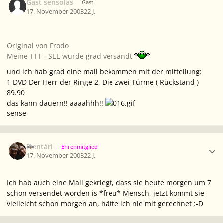
Gast sensolas
Gast
17. November 2003
22 J.
Original von Frodo
Meine TTT - SEE wurde grad versandt
und ich hab grad eine mail bekommen mit der mitteilung:
1 DVD Der Herr der Ringe 2, Die zwei Türme ( Rückstand )
89.90
das kann dauern!! aaaahhh!!
sense
Ersteller-Statistik
Elentári
Ehrenmitglied
17. November 2003
22 J.
Ich hab auch eine Mail gekriegt, dass sie heute morgen um 7
schon versendet worden is *freu* Mensch, jetzt kommt sie
vielleicht schon morgen an, hätte ich nie mit gerechnet :-D