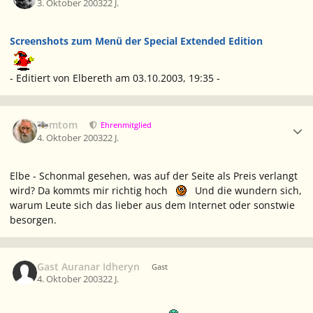
3. Oktober 2003
22 J.
Screenshots zum Menü der Special Extended Edition
- Editiert von Elbereth am 03.10.2003, 19:35 -
Ersteller-Statistik
Tomtom
Ehrenmitglied
4. Oktober 2003
22 J.
Elbe - Schonmal gesehen, was auf der Seite als Preis verlangt
wird? Da kommts mir richtig hoch
Und die wundern sich,
warum Leute sich das lieber aus dem Internet oder sonstwie
besorgen.
Gast Auranar Idheryn
Gast
4. Oktober 2003
22 J.