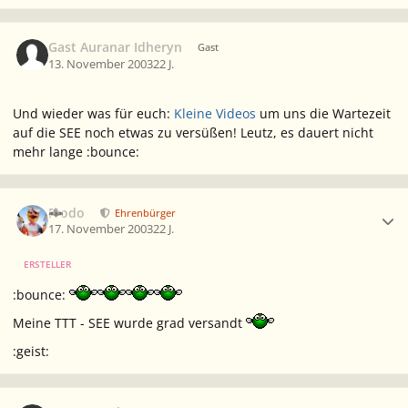
Gast Auranar Idheryn
Gast
13. November 2003
22 J.
Und wieder was für euch:
Kleine Videos
um uns die Wartezeit
auf die SEE noch etwas zu versüßen! Leutz, es dauert nicht
mehr lange :bounce:
Ersteller-Statistik
Frodo
Ehrenbürger
17. November 2003
22 J.
ERSTELLER
:bounce:
Meine TTT - SEE wurde grad versandt
:geist: