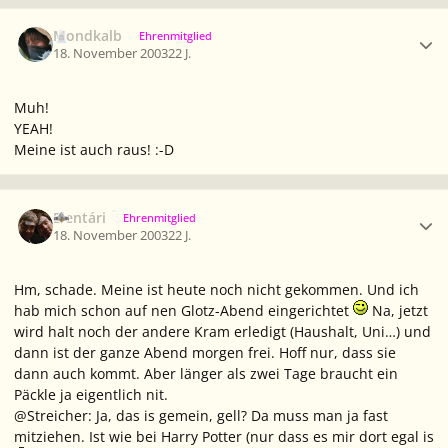
Ersteller-Statistik
Mondkalb
Ehrenmitglied
18. November 2003
22 J.
Muh!
YEAH!
Meine ist auch raus! :-D
Ersteller-Statistik
Elentári
Ehrenmitglied
18. November 2003
22 J.
Hm, schade. Meine ist heute noch nicht gekommen. Und ich
hab mich schon auf nen Glotz-Abend eingerichtet
Na, jetzt
wird halt noch der andere Kram erledigt (Haushalt, Uni…) und
dann ist der ganze Abend morgen frei. Hoff nur, dass sie
dann auch kommt. Aber länger als zwei Tage braucht ein
Päckle ja eigentlich nit.
@Streicher: Ja, das is gemein, gell? Da muss man ja fast
mitziehen. Ist wie bei Harry Potter (nur dass es mir dort egal is