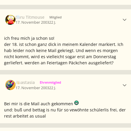
Ersteller-Statistik
Saru Titmouse
Mitglied
17. November 2003
22 J.
ich freu mich ja schon so!
der 18. ist schon ganz dick in meinem Kalender markiert. Ich
hab leider noch keine Mail gekriegt. Und wenn es morgen
nicht kommt, wird es vielleicht sogar erst am Donnerstag
gerliefert. werden an Feiertagen Päckchen ausgeliefert?
Ersteller-Statistik
Anastasia
Ehrenmitglied
17. November 2003
22 J.
Bei mir is die Mail auch gekommen
und: buß und bettag is nu für so vewöhnte schülerlis frei, der
rest arbeitet as usual
Ersteller-Statistik