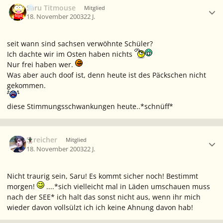
Saru Titmouse
Mitglied
18. November 2003
22 J.
seit wann sind sachsen verwöhnte Schüler?
Ich dachte wir im Osten haben nichts
Nur frei haben wer.
Was aber auch doof ist, denn heute ist des Päckschen nicht
gekommen.
diese Stimmungsschwankungen heute..*schnüff*
Ersteller-Statistik
Streicher
Mitglied
18. November 2003
22 J.
Nicht traurig sein, Saru! Es kommt sicher noch! Bestimmt
morgen!
....*sich vielleicht mal in Läden umschauen muss
nach der SEE* ich halt das sonst nicht aus, wenn ihr mich
wieder davon vollsülzt ich ich keine Ahnung davon hab!