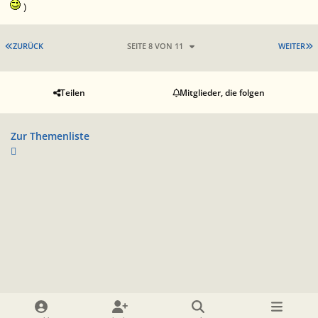
)
ERSTE SEITE
L
ZURÜCK
SEITE 8 VON 11
WEITER
Teilen
Mitglieder, die folgen
Zur Themenliste
Heller Modus
Dunkler Modus
Systemeinstellung