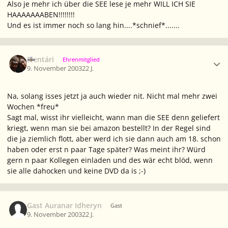
Also je mehr ich über die SEE lese je mehr WILL ICH SIE
HAAAAAAABEN!!!!!!!!
Und es ist immer noch so lang hin....*schnief*.......
Ersteller-Statistik
Elentári
Ehrenmitglied
9. November 2003
22 J.
Na, solang isses jetzt ja auch wieder nit. Nicht mal mehr zwei
Wochen *freu*
Sagt mal, wisst ihr vielleicht, wann man die SEE denn geliefert
kriegt, wenn man sie bei amazon bestellt? In der Regel sind
die ja ziemlich flott, aber werd ich sie dann auch am 18. schon
haben oder erst n paar Tage später? Was meint ihr? Würd
gern n paar Kollegen einladen und des wär echt blöd, wenn
sie alle dahocken und keine DVD da is ;-)
Gast Auranar Idheryn
Gast
9. November 2003
22 J.