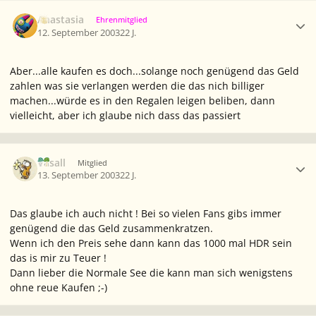
Ersteller-Statistik
Anastasia
Ehrenmitglied
12. September 2003
22 J.
Aber...alle kaufen es doch...solange noch genügend das Geld
zahlen was sie verlangen werden die das nich billiger
machen...würde es in den Regalen leigen beliben, dann
vielleicht, aber ich glaube nich dass das passiert
Ersteller-Statistik
Vasall
Mitglied
13. September 2003
22 J.
Das glaube ich auch nicht ! Bei so vielen Fans gibs immer
genügend die das Geld zusammenkratzen.
Wenn ich den Preis sehe dann kann das 1000 mal HDR sein
das is mir zu Teuer !
Dann lieber die Normale See die kann man sich wenigstens
ohne reue Kaufen ;-)