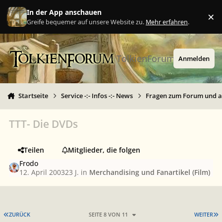
Zu Inhalt springen
In der App anschauen
×
Ig
Greife bequemer auf unsere Website zu.
Mehr erfahren
.
TolkienForum
Anmelden
Startseite
Service -:- Infos -:- News
Fragen zum Forum und 
TTT- Die DVDs
Teilen
Mitglieder, die folgen
Frodo
12. April 2003
23 J.
in
Merchandising und Fanartikel (Film)
ERSTE SEITE
L
ZURÜCK
SEITE 8 VON 11
WEITER