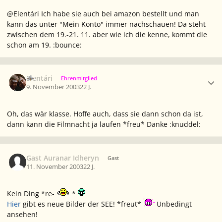
@Elentári Ich habe sie auch bei amazon bestellt und man
kann das unter "Mein Konto" immer nachschauen! Da steht
zwischen dem 19.-21. 11. aber wie ich die kenne, kommt die
schon am 19. :bounce:
Ersteller-Statistik
Elentári
Ehrenmitglied
9. November 2003
22 J.
Oh, das wär klasse. Hoffe auch, dass sie dann schon da ist,
dann kann die Filmnacht ja laufen *freu* Danke :knuddel:
Gast Auranar Idheryn
Gast
11. November 2003
22 J.
Kein Ding *re-
*
Hier
gibt es neue Bilder der SEE! *freut*
Unbedingt
ansehen!