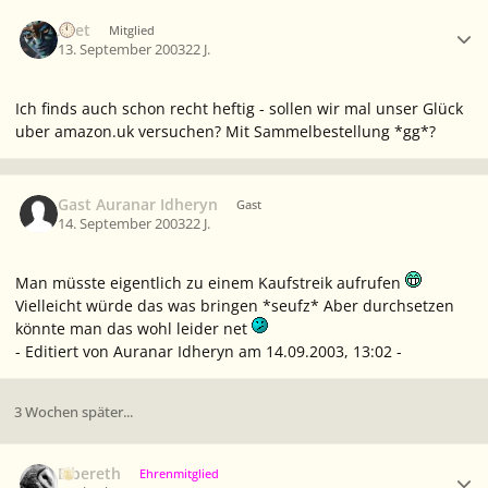
Ersteller-Statistik
Aset
Mitglied
13. September 2003
22 J.
Ich finds auch schon recht heftig - sollen wir mal unser Glück
uber amazon.uk versuchen? Mit Sammelbestellung *gg*?
Gast Auranar Idheryn
Gast
14. September 2003
22 J.
Man müsste eigentlich zu einem Kaufstreik aufrufen
Vielleicht würde das was bringen *seufz* Aber durchsetzen
könnte man das wohl leider net
- Editiert von Auranar Idheryn am 14.09.2003, 13:02 -
3 Wochen später...
Ersteller-Statistik
Elbereth
Ehrenmitglied