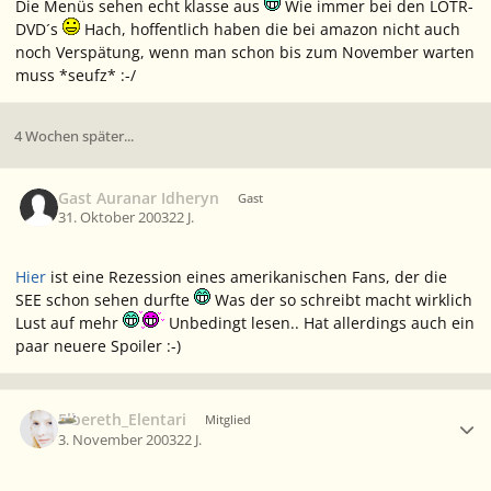
Die Menüs sehen echt klasse aus
Wie immer bei den LOTR-
DVD´s
Hach, hoffentlich haben die bei amazon nicht auch
noch Verspätung, wenn man schon bis zum November warten
muss *seufz* :-/
4 Wochen später...
Gast Auranar Idheryn
Gast
31. Oktober 2003
22 J.
Hier
ist eine Rezession eines amerikanischen Fans, der die
SEE schon sehen durfte
Was der so schreibt macht wirklich
Lust auf mehr
Unbedingt lesen.. Hat allerdings auch ein
paar neuere Spoiler :-)
Ersteller-Statistik
Elbereth_Elentari
Mitglied
3. November 2003
22 J.