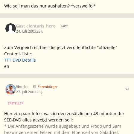
Wie soll man das nur aushalten? *verzweifel*
Gast elentaris_hero
Gast
24. Juli 2003
23 J.
Zum Vergleich ist hier die jetzt veröffentlichte "offizielle"
Content-Liste:
TTT DVD Details
eh
Ersteller-Statistik
Frodo
Ehrenbürger
27. Juli 2003
23 J.
ERSTELLER
Hier ein paar Infos, was in den zusätzlichen 43 minuten der
SEE-DVD alles gezeigt werden soll:
* Die Anfangsszene wurde ausgebaut und Frodo und Sam
bezwingen einen Felsen mit dem Elbenseil von Galadriel.