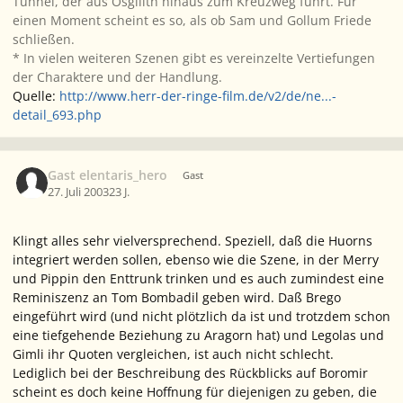
Tunnel, der aus Osgilith hinaus zum Kreuzweg führt. Für
einen Moment scheint es so, als ob Sam und Gollum Friede
schließen.
* In vielen weiteren Szenen gibt es vereinzelte Vertiefungen
der Charaktere und der Handlung.
Quelle:
http://www.herr-der-ringe-film.de/v2/de/ne...-
detail_693.php
Gast elentaris_hero
Gast
27. Juli 2003
23 J.
Klingt alles sehr vielversprechend. Speziell, daß die Huorns
integriert werden sollen, ebenso wie die Szene, in der Merry
und Pippin den Enttrunk trinken und es auch zumindest eine
Reminiszenz an Tom Bombadil geben wird. Daß Brego
eingeführt wird (und nicht plötzlich da ist und trotzdem schon
eine tiefgehende Beziehung zu Aragorn hat) und Legolas und
Gimli ihr Quoten vergleichen, ist auch nicht schlecht.
Lediglich bei der Beschreibung des Rückblicks auf Boromir
scheint es doch keine Hoffnung für diejenigen zu geben, die