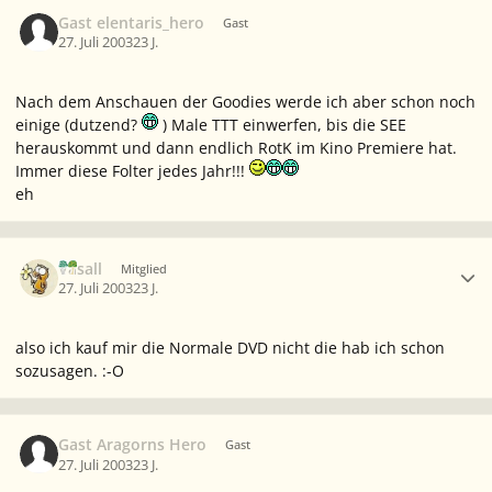
Gast elentaris_hero
Gast
27. Juli 2003
23 J.
Nach dem Anschauen der Goodies werde ich aber schon noch
einige (dutzend?
) Male TTT einwerfen, bis die SEE
herauskommt und dann endlich RotK im Kino Premiere hat.
Immer diese Folter jedes Jahr!!!
eh
Ersteller-Statistik
Vasall
Mitglied
27. Juli 2003
23 J.
also ich kauf mir die Normale DVD nicht die hab ich schon
sozusagen. :-O
Gast Aragorns Hero
Gast
27. Juli 2003
23 J.