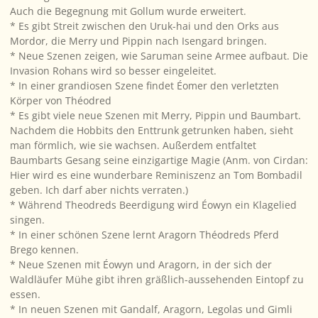
Auch die Begegnung mit Gollum wurde erweitert.
* Es gibt Streit zwischen den Uruk-hai und den Orks aus
Mordor, die Merry und Pippin nach Isengard bringen.
* Neue Szenen zeigen, wie Saruman seine Armee aufbaut. Die
Invasion Rohans wird so besser eingeleitet.
* In einer grandiosen Szene findet Éomer den verletzten
Körper von Théodred
* Es gibt viele neue Szenen mit Merry, Pippin und Baumbart.
Nachdem die Hobbits den Enttrunk getrunken haben, sieht
man förmlich, wie sie wachsen. Außerdem entfaltet
Baumbarts Gesang seine einzigartige Magie (Anm. von Cirdan:
Hier wird es eine wunderbare Reminiszenz an Tom Bombadil
geben. Ich darf aber nichts verraten.)
* Während Theodreds Beerdigung wird Éowyn ein Klagelied
singen.
* In einer schönen Szene lernt Aragorn Théodreds Pferd
Brego kennen.
* Neue Szenen mit Éowyn und Aragorn, in der sich der
Waldläufer Mühe gibt ihren gräßlich-aussehenden Eintopf zu
essen.
* In neuen Szenen mit Gandalf, Aragorn, Legolas und Gimli