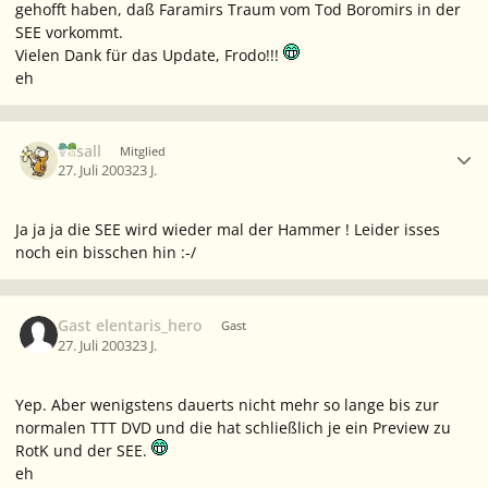
gehofft haben, daß Faramirs Traum vom Tod Boromirs in der
SEE vorkommt.
Vielen Dank für das Update, Frodo!!!
eh
Ersteller-Statistik
Vasall
Mitglied
27. Juli 2003
23 J.
Ja ja ja die SEE wird wieder mal der Hammer ! Leider isses
noch ein bisschen hin :-/
Gast elentaris_hero
Gast
27. Juli 2003
23 J.
Yep. Aber wenigstens dauerts nicht mehr so lange bis zur
normalen TTT DVD und die hat schließlich je ein Preview zu
RotK und der SEE.
eh