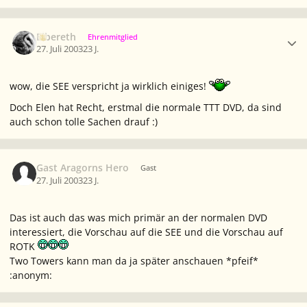
Ersteller-Statistik
Elbereth
Ehrenmitglied
27. Juli 2003
23 J.
wow, die SEE verspricht ja wirklich einiges!
Doch Elen hat Recht, erstmal die normale TTT DVD, da sind
auch schon tolle Sachen drauf :)
Gast Aragorns Hero
Gast
27. Juli 2003
23 J.
Das ist auch das was mich primär an der normalen DVD
interessiert, die Vorschau auf die SEE und die Vorschau auf
ROTK
Two Towers kann man da ja später anschauen *pfeif*
:anonym: