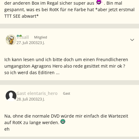
der anderen Box im Regal sicher super aus
. Bin mal
gespannt, was es bei RotK für ne Farbe hat *aber jetzt erstmal
TTT SEE abwart*
Ersteller-Statistik
Vasall
Mitglied
27. Juli 2003
23 J.
Ich kann lesen und ich bitte doch um einen Freundlicheren
umgangston Agragons Hero also rede gesittet mit mir ok ?
so ich werd das Editiren ...
Gast elentaris_hero
Gast
28. Juli 2003
23 J.
Na, ohne die normale DVD würde mir einfach die Wartezeit
auf RotK zu lange werden.
eh