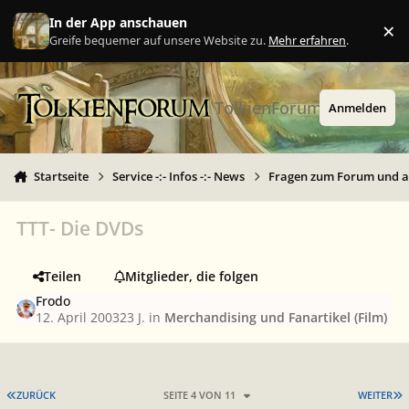
Zu Inhalt springen
In der App anschauen
×
Ig
Greife bequemer auf unsere Website zu.
Mehr erfahren
.
TolkienForum
Anmelden
Startseite
Service -:- Infos -:- News
Fragen zum Forum und 
TTT- Die DVDs
Teilen
Mitglieder, die folgen
Frodo
12. April 2003
23 J.
in
Merchandising und Fanartikel (Film)
ERSTE SEITE
L
ZURÜCK
SEITE 4 VON 11
WEITER