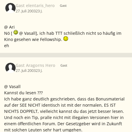
Gast elentaris_hero
Gast
27. Juli 2003
23 J.
@ Ari
Nö [
@ Vasall], ich hab TTT schließlich nicht so häufig im
Kino gesehen wie Fellowship.
eh
Gast Aragorns Hero
Gast
27. Juli 2003
23 J.
@ Vasall
Kannst du lesen ???
Ich habe ganz deutlich geschrieben, dass das Bonusmaterial
auf der SEE NICHT identisch ist mit der normalen, ES IST
NICHTS DOPPELT, vielleicht kannst du das jetzt besser lesen.
Und noch ein Tip, pralle nicht mit illegalen Versionen hier in
einem öffentlichen Forum. Der Gesetzgeber wird in Zukunft
mit solchen Leuten sehr hart umgehen.