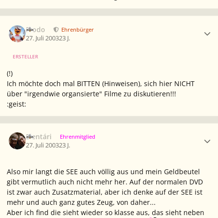
Ersteller-Statistik
Frodo
Ehrenbürger
27. Juli 2003
23 J.
ERSTELLER
(!)
Ich möchte doch mal BITTEN (Hinweisen), sich hier NICHT
über "irgendwie organsierte" Filme zu diskutieren!!!
:geist:
Ersteller-Statistik
Elentári
Ehrenmitglied
27. Juli 2003
23 J.
Also mir langt die SEE auch völlig aus und mein Geldbeutel
gibt vermutlich auch nicht mehr her. Auf der normalen DVD
ist zwar auch Zusatzmaterial, aber ich denke auf der SEE ist
mehr und auch ganz gutes Zeug, von daher...
Aber ich find die sieht wieder so klasse aus, das sieht neben