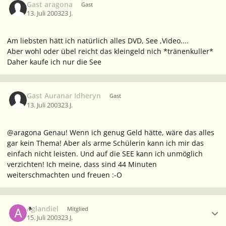
Gast aragona
Gast
13. Juli 2003
23 J.
Am liebsten hätt ich natürlich alles DVD, See ,Video....
Aber wohl oder übel reicht das kleingeld nich *tränenkuller*
Daher kaufe ich nur die See
Gast Auranar Idheryn
Gast
13. Juli 2003
23 J.
@aragona Genau! Wenn ich genug Geld hätte, wäre das alles
gar kein Thema! Aber als arme Schülerin kann ich mir das
einfach nicht leisten. Und auf die SEE kann ich unmöglich
verzichten! Ich meine, dass sind 44 Minuten
weiterschmachten und freuen :-O
Ersteller-Statistik
Aglandiel
Mitglied
15. Juli 2003
23 J.