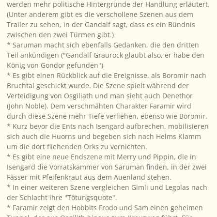
werden mehr politische Hintergründe der Handlung erläutert.
(Unter anderem gibt es die verschollene Szenen aus dem
Trailer zu sehen, in der Gandalf sagt, dass es ein Bündnis
zwischen den zwei Türmen gibt.)
* Saruman macht sich ebenfalls Gedanken, die den dritten
Teil ankündigen ("Gandalf Graurock glaubt also, er habe den
König von Gondor gefunden")
* Es gibt einen Rückblick auf die Ereignisse, als Boromir nach
Bruchtal geschickt wurde. Die Szene spielt während der
Verteidigung von Osgiliath und man sieht auch Denethor
(John Noble). Dem verschmähten Charakter Faramir wird
durch diese Szene mehr Tiefe verliehen, ebenso wie Boromir.
* Kurz bevor die Ents nach Isengard aufbrechen, mobilisieren
sich auch die Huorns und begeben sich nach Helms Klamm
um die dort fliehenden Orks zu vernichten.
* Es gibt eine neue Endszene mit Merry und Pippin, die in
Isengard die Vorratskammer von Saruman finden, in der zwei
Fässer mit Pfeifenkraut aus dem Auenland stehen.
* In einer weiteren Szene vergleichen Gimli und Legolas nach
der Schlacht ihre "Tötungsquote".
* Faramir zeigt den Hobbits Frodo und Sam einen geheimen