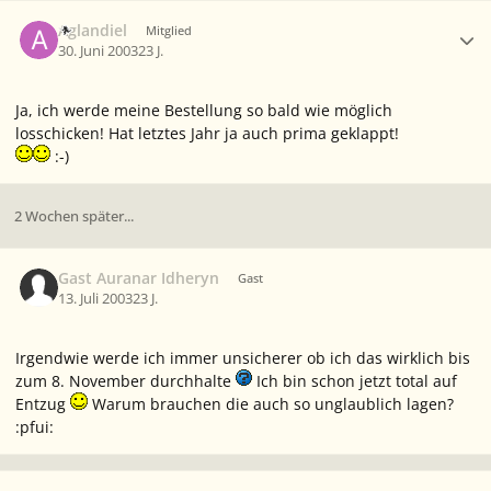
Ersteller-Statistik
Aglandiel
Mitglied
30. Juni 2003
23 J.
Ja, ich werde meine Bestellung so bald wie möglich
losschicken! Hat letztes Jahr ja auch prima geklappt!
:-)
2 Wochen später...
Gast Auranar Idheryn
Gast
13. Juli 2003
23 J.
Irgendwie werde ich immer unsicherer ob ich das wirklich bis
zum 8. November durchhalte
Ich bin schon jetzt total auf
Entzug
Warum brauchen die auch so unglaublich lagen?
:pfui: