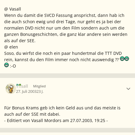
@ Vasall
Wenn du damit die SVCD Fassung ansprichst, dann hab ich
die auch schon ewig und drei Tage, nur geht es ja bei der
normalen DVD nicht nur um den Film sondern auch um die
ganzen Bonusgeschichten, die ganz klar andere sein werden
als auf der SEE.
@ elen
Soso, du wirfst die noch ein paar hundertmal die TTT DVD
rein, kannst du den Film immer noch nicht auswendig ??
:-O
Ersteller-Statistik
Vasall
Mitglied
27. Juli 2003
23 J.
Für Bonus Krams geb ich kein Geld aus und das meiste is
auch auf der SSE mit dabei.
- Editiert von Vasall Mordors am 27.07.2003, 19:25 -