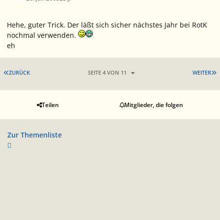
Hehe, guter Trick. Der läßt sich sicher nächstes Jahr bei RotK
nochmal verwenden.
eh
ERSTE SEITE
L
ZURÜCK
SEITE 4 VON 11
WEITER
Teilen
Mitglieder, die folgen
Zur Themenliste