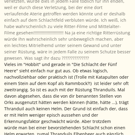
verletzten, würde dies in jedem Falle tödlich für ihn enden,
weil er durch diese Verletzung, bei der eine dort
verlaufende Aterie getroffen werden könnte und er deshalb
einfach auf dem Schlachtfeld verbluten würde. Ich weiß, ich
habe wahrscheinlich zu viele Ritter-Filme und Mittelalter-
Filme gesehen!!!!!!!!!!!!!!!!!!!!!!!!! Na ja eine richtige Ritterrüstung
würde ihn wahrscheinlich sehr unbeweglich machen, aber
ein leichtes Mitrielhemd unter seinem Gewand und unter
seiner Rüstung, wäre in jedem Falle zu seinem Schutze besser
gewesen. Was sagt ihr dazu ???????????????
Vieles im "Hobbit" und gerade in "Die Schlacht der Fünf
Heere" sieht einfach nur gut aus. Ob etwas logisch,
nachvollziehbar oder praktisch ist (Trolle mit Katapulten oder
einem Stein auf dem Kopf als Rammbock?!) ist leider sehr oft
zweitrangig. So ist es auch mit der Rüstung Thranduils. Mal
davon abgesehen, dass die von dir benannten Stellen von
Orks ausgenutzt hätten werden können (hätte, hätte ...), trägt
Thranduil auch keinen Helm. Der Grund ist einfach der, dass
er mit Helm weniger episch aussehen und der
Erkennungsfaktor geschwächt würde. Aber trotzdem
würde man bei einer bevorstehenden Schlacht schon einen
Helm erwarten, zumal Thranduils Elbenheer auch gänzlich