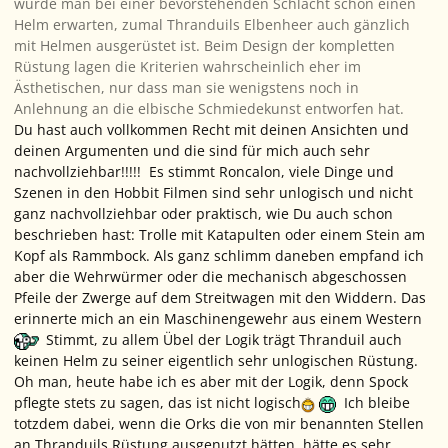
würde man bei einer bevorstehenden Schlacht schon einen
Helm erwarten, zumal Thranduils Elbenheer auch gänzlich
mit Helmen ausgerüstet ist. Beim Design der kompletten
Rüstung lagen die Kriterien wahrscheinlich eher im
Ästhetischen, nur dass man sie wenigstens noch in
Anlehnung an die elbische Schmiedekunst entworfen hat.
Du hast auch vollkommen Recht mit deinen Ansichten und
deinen Argumenten und die sind für mich auch sehr
nachvollziehbar!!!!! Es stimmt Roncalon, viele Dinge und
Szenen in den Hobbit Filmen sind sehr unlogisch und nicht
ganz nachvollziehbar oder praktisch, wie Du auch schon
beschrieben hast: Trolle mit Katapulten oder einem Stein am
Kopf als Rammbock. Als ganz schlimm daneben empfand ich
aber die Wehrwürmer oder die mechanisch abgeschossen
Pfeile der Zwerge auf dem Streitwagen mit den Widdern. Das
erinnerte mich an ein Maschinengewehr aus einem Western
Stimmt, zu allem Übel der Logik trägt Thranduil auch
keinen Helm zu seiner eigentlich sehr unlogischen Rüstung.
Oh man, heute habe ich es aber mit der Logik, denn Spock
pflegte stets zu sagen, das ist nicht logisch
Ich bleibe
totzdem dabei, wenn die Orks die von mir benannten Stellen
an Thranduils Rüstung ausgenutzt hätten, hätte es sehr