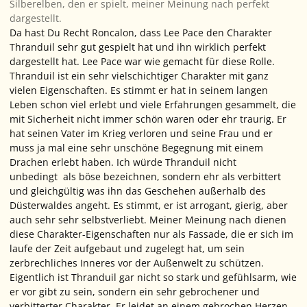
Silberelben, den er spielt, meiner Meinung nach perfekt
dargestellt.
Da hast Du Recht Roncalon, dass Lee Pace den Charakter
Thranduil sehr gut gespielt hat und ihn wirklich perfekt
dargestellt hat. Lee Pace war wie gemacht für diese Rolle.
Thranduil ist ein sehr vielschichtiger Charakter mit ganz
vielen Eigenschaften. Es stimmt er hat in seinem langen
Leben schon viel erlebt und viele Erfahrungen gesammelt, die
mit Sicherheit nicht immer schön waren oder ehr traurig. Er
hat seinen Vater im Krieg verloren und seine Frau und er
muss ja mal eine sehr unschöne Begegnung mit einem
Drachen erlebt haben. Ich würde Thranduil nicht
unbedingt als böse bezeichnen, sondern ehr als verbittert
und gleichgültig was ihn das Geschehen außerhalb des
Düsterwaldes angeht. Es stimmt, er ist arrogant, gierig, aber
auch sehr sehr selbstverliebt. Meiner Meinung nach dienen
diese Charakter-Eigenschaften nur als Fassade, die er sich im
laufe der Zeit aufgebaut und zugelegt hat, um sein
zerbrechliches Inneres vor der Außenwelt zu schützen.
Eigentlich ist Thranduil gar nicht so stark und gefühlsarm, wie
er vor gibt zu sein, sondern ein sehr gebrochener und
verbitterter Charakter. Er leidet an einem gebrochen Herzen