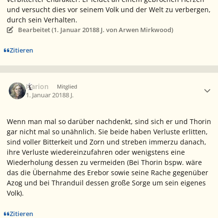
und versucht dies vor seinem Volk und der Welt zu verbergen,
durch sein Verhalten.
Bearbeitet (
1. Januar 2018
8 J.
von Arwen Mirkwood)
Zitieren
Ersteller-Statistik
Narion
Mitglied
1. Januar 2018
8 J.
Wenn man mal so darüber nachdenkt, sind sich er und Thorin
gar nicht mal so unähnlich. Sie beide haben Verluste erlitten,
sind voller Bitterkeit und Zorn und streben immerzu danach,
ihre Verluste wiedereinzufahren oder wenigstens eine
Wiederholung dessen zu vermeiden (Bei Thorin bspw. wäre
das die Übernahme des Erebor sowie seine Rache gegenüber
Azog und bei Thranduil dessen große Sorge um sein eigenes
Volk).
Zitieren