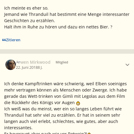
Ich meinte es eher so.
Jemand wie Thranduil hat bestimmt eine Menge interessanter
Geschichten zu erzählen.
Halt ihm in Ruhe zu hören und dazu ein nettes Bier.
?
Zitieren
Ersteller-Statistik
Arwen Mirkwood
Mitglied
22. Juni 2018
8 J.
Ich denke Kampftrinken wäre schwierig, weil Elben soeiniges
mehr vertragen können als Menschen oder Zwerge. Ich habe
gerade das Wett-trinken von Gimli mit Legolas aus dem Film
die Rückkehr des Königs vor Augen
Ich weiß was du meinst, wer ein so langes Leben führt wie
Thranduil hat sehr viel zu erzählen. Er hat in seinem sehr
langen auch viel erlebt, schlechtes, wie gutes, aber auch
interessantes.
Er bevorzugt aber nach wie vor Rotwein?!