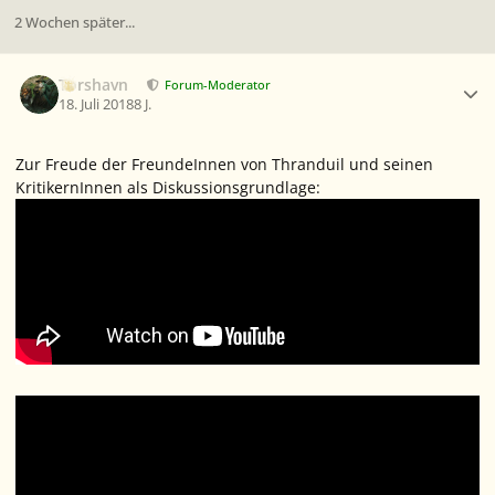
2 Wochen später...
Ersteller-Statistik
Torshavn
Forum-Moderator
18. Juli 2018
8 J.
Zur Freude der FreundeInnen von Thranduil und seinen
KritikernInnen als Diskussionsgrundlage: