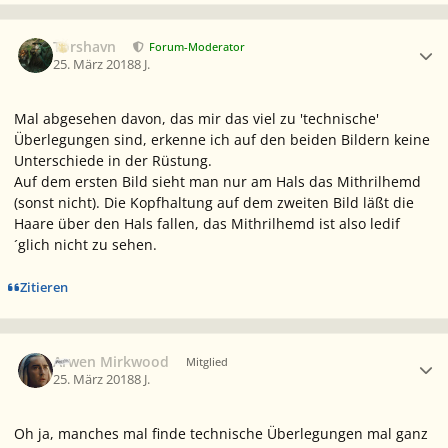
Ersteller-Statistik
Torshavn
Forum-Moderator
25. März 2018
8 J.
Mal abgesehen davon, das mir das viel zu 'technische'
Überlegungen sind, erkenne ich auf den beiden Bildern keine
Unterschiede in der Rüstung.
Auf dem ersten Bild sieht man nur am Hals das Mithrilhemd
(sonst nicht). Die Kopfhaltung auf dem zweiten Bild läßt die
Haare über den Hals fallen, das Mithrilhemd ist also ledif
´glich nicht zu sehen.
Zitieren
Ersteller-Statistik
Arwen Mirkwood
Mitglied
25. März 2018
8 J.
Oh ja, manches mal finde technische Überlegungen mal ganz