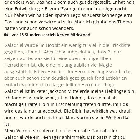
er anders war. Das hat Bloom auch gut dargestellt. Er hat halt
eine Entwicklung z.B. zum 'Zwergenfreund' durchgemacht.
Nur haben wir halt den späten Legolas zuerst kennengelernt.
Das kann schon verwirrend sein. Aber ich glaube das Thema
hatten wir auch schon woanders.
vor 15 Stunden schrieb Arwen Mirkwood:
Galadriel wurde im Hobbit ein wenig zu viel in die Trickkiste
gegriffen, stimmt. Aber ich glaube einfach, dass P J nur
zeigen wollte, was sie für eine übermächtige Elben-
Herrscherin ist, die eine mit unglaublich viel Magie
ausgestattete Elben-Hexe ist. Im Herrn der Ringe wurde das
aber auch schon sehr deutlich gezeigt. Ich fand Lotlohrien
einfach wunderschön dargestellt im Herrn der Ringe.
Galadriel ist in Peter Jacksons Mittelerde meine Lieblingselbin.
Ich fand es gerade sehr gut im Hobbit, das sie mal als
mächtige uralte Elbin in Erscheinung treten durfte. Im HdR
wird das ja nur angedeutet. Die Elbin hat wirklich was drauf,
und es wurde auch mehr als klar, warum sie im Weißen Rat
ist.
Mein Wermutstropfen ist in diesem Falle Gandalf, der
Galadriel wie ein Teenager anhimmelt. Das passt nicht zu