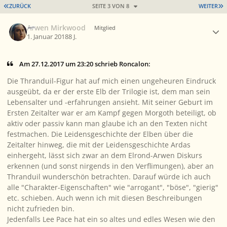
ERSTE SEITE
L
ZURÜCK
SEITE 3 VON 8
WEITER
Ersteller-Statistik
Arwen Mirkwood
Mitglied
1. Januar 2018
8 J.
Am 27.12.2017 um 23:20 schrieb Roncalon:
Die Thranduil-Figur hat auf mich einen ungeheuren Eindruck
ausgeübt, da er der erste Elb der Trilogie ist, dem man sein
Lebensalter und -erfahrungen ansieht. Mit seiner Geburt im
Ersten Zeitalter war er am Kampf gegen Morgoth beteiligt, ob
aktiv oder passiv kann man glaube ich an den Texten nicht
festmachen. Die Leidensgeschichte der Elben über die
Zeitalter hinweg, die mit der Leidensgeschichte Ardas
einhergeht, lässt sich zwar an dem Elrond-Arwen Diskurs
erkennen (und sonst nirgends in den Verflimungen), aber an
Thranduil wunderschön betrachten. Darauf würde ich auch
alle "Charakter-Eigenschaften" wie "arrogant", "böse", "gierig"
etc. schieben. Auch wenn ich mit diesen Beschreibungen
nicht zufrieden bin.
Jedenfalls Lee Pace hat ein so altes und edles Wesen wie den