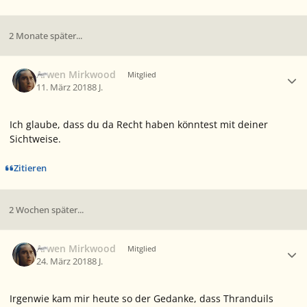
2 Monate später...
Ersteller-Statistik
Arwen Mirkwood
Mitglied
11. März 2018
8 J.
Ich glaube, dass du da Recht haben könntest mit deiner
Sichtweise.
Zitieren
2 Wochen später...
Ersteller-Statistik
Arwen Mirkwood
Mitglied
24. März 2018
8 J.
Irgenwie kam mir heute so der Gedanke, dass Thranduils