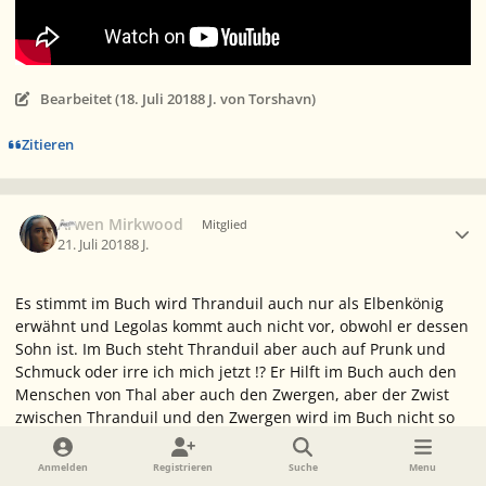
Bearbeitet (
18. Juli 2018
8 J.
von Torshavn)
Zitieren
Ersteller-Statistik
Arwen Mirkwood
Mitglied
21. Juli 2018
8 J.
Es stimmt im Buch wird Thranduil auch nur als Elbenkönig
erwähnt und Legolas kommt auch nicht vor, obwohl er dessen
Sohn ist. Im Buch steht Thranduil aber auch auf Prunk und
Schmuck oder irre ich mich jetzt !? Er Hilft im Buch auch den
Menschen von Thal aber auch den Zwergen, aber der Zwist
zwischen Thranduil und den Zwergen wird im Buch nicht so
ausgetragen wie im Film. Ich hoffe, dass ich die Ereignisse aus
dem Buch richtig wieder gebe, weil ich den Hobbit vor 16
Anmelden
Registrieren
Suche
Menu
Jahren gelesen habe, meine grauen Zellen verließen mich da