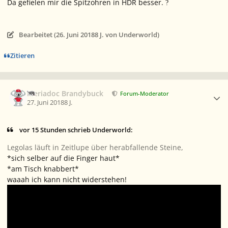
Da gefielen mir die Spitzohren in HDR besser.
?
Bearbeitet (
26. Juni 2018
8 J.
von Underworld)
Zitieren
Ersteller-Statistik
Meriadoc Brandybuck
Forum-Moderator
27. Juni 2018
8 J.
vor 15 Stunden schrieb Underworld:
Legolas läuft in Zeitlupe über herabfallende Steine,
*sich selber auf die Finger haut*
*am Tisch knabbert*
waaah ich kann nicht widerstehen!