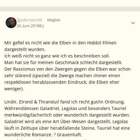
Ersteller-Statistik
Underworld
Mitglied
26. Juni 2018
8 J.
Mir gefiel es nicht wie die Elben in den Hobbit Filmen
dargestellt wurden.
Ich weiß nicht so ganz wie ich es beschreiben soll.
Man hat sie für meinen Geschmack schlecht dargestellt.
Der Rassismus von den Zwergen gegen die Elben war schon
sehr störend (speziell die Zwerge machen immer einen
respektlosen herablassenden Eindruck, die Elben eher
weniger).
Lindir, Elrond & Thranduil fand ich recht gut/in Ordnung.
Währenddessen Galadriel, Legolas und besonders Tauriel
merkwürdig/lächerlich oder wunderlich dargestellt wurden.
Galadriel wird als eine Art Über-Wesen dargestellt, Legolas
läuft in Zeitlupe über herabfallende Steine, Tauriel hat eine
wunderliche Romanze.
Grauenhaft.
?