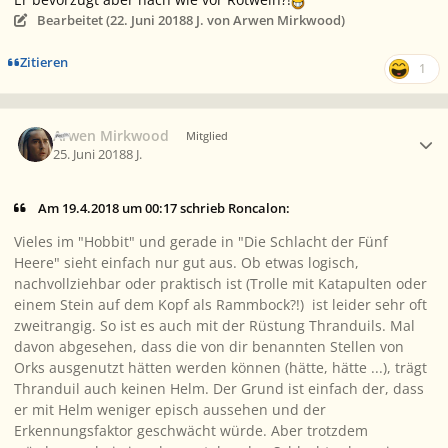
Bearbeitet (
22. Juni 2018
8 J.
von Arwen Mirkwood)
Zitieren
1
Ersteller-Statistik
Arwen Mirkwood
Mitglied
25. Juni 2018
8 J.
Am 19.4.2018 um 00:17 schrieb Roncalon:
Vieles im "Hobbit" und gerade in "Die Schlacht der Fünf
Heere" sieht einfach nur gut aus. Ob etwas logisch,
nachvollziehbar oder praktisch ist (Trolle mit Katapulten oder
einem Stein auf dem Kopf als Rammbock?!) ist leider sehr oft
zweitrangig. So ist es auch mit der Rüstung Thranduils. Mal
davon abgesehen, dass die von dir benannten Stellen von
Orks ausgenutzt hätten werden können (hätte, hätte ...), trägt
Thranduil auch keinen Helm. Der Grund ist einfach der, dass
er mit Helm weniger episch aussehen und der
Erkennungsfaktor geschwächt würde. Aber trotzdem