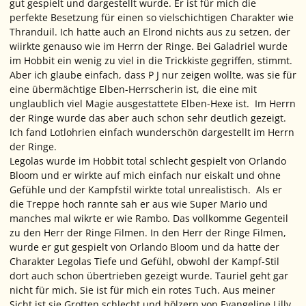
gut gespielt und dargestellt wurde. Er ist für mich die
perfekte Besetzung für einen so vielschichtigen Charakter wie
Thranduil. Ich hatte auch an Elrond nichts aus zu setzen, der
wiirkte genauso wie im Herrn der Ringe. Bei Galadriel wurde
im Hobbit ein wenig zu viel in die Trickkiste gegriffen, stimmt.
Aber ich glaube einfach, dass P J nur zeigen wollte, was sie für
eine übermächtige Elben-Herrscherin ist, die eine mit
unglaublich viel Magie ausgestattete Elben-Hexe ist. Im Herrn
der Ringe wurde das aber auch schon sehr deutlich gezeigt.
Ich fand Lotlohrien einfach wunderschön dargestellt im Herrn
der Ringe.
Legolas wurde im Hobbit total schlecht gespielt von Orlando
Bloom und er wirkte auf mich einfach nur eiskalt und ohne
Gefühle und der Kampfstil wirkte total unrealistisch. Als er
die Treppe hoch rannte sah er aus wie Super Mario und
manches mal wikrte er wie Rambo. Das vollkomme Gegenteil
zu den Herr der Ringe Filmen. In den Herr der Ringe Filmen,
wurde er gut gespielt von Orlando Bloom und da hatte der
Charakter Legolas Tiefe und Gefühl, obwohl der Kampf-Stil
dort auch schon übertrieben gezeigt wurde. Tauriel geht gar
nicht für mich. Sie ist für mich ein rotes Tuch. Aus meiner
Sicht ist sie Grotten schlecht und hölzern von Evangeline Lilly