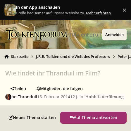
Zu Inhalt springen
In der App anschauen
×
Ig
Greife bequemer auf unsere Website zu.
Mehr erfahren
.
TolkienForum
Anmelden
Startseite
J.R.R. Tolkien und die Welt des Professors
Peter J
Wie findet ihr Thranduil im Film?
Teilen
Mitglieder, die folgen
hotThranduil
16. Februar 2014
12 J.
in
'Hobbit'-Verfilmung
Neues Thema starten
Auf Thema antworten