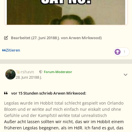
Bearbeitet (
27. Juni 2018
8 J.
von Arwen Mirkwood)
Zitieren
1
Ersteller-Statistik
Torshavn
Forum-Moderator
28. Juni 2018
8 J.
vor 15 Stunden schrieb Arwen Mirkwood:
Legolas wurde im Hobbit total schlecht gespielt von Orlando
Bloom und er wirkte auf mich einfach nur eiskalt und ohne
Gefühle und der Kampfstil wirkte total unrealistisch
Außer acht lassen sollten wir nicht, das wir im Hobbit einem
früheren Legolas begegnen, als im HdR. Ich fand es gut, das