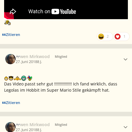
Zitieren
2
1
Ersteller-Statistik
Arwen Mirkwood
Mitglied
27. Juni 2018
8 J.
Das Video passt sehr gut !!!!!!!!!!!!!!! Ich fand wirklich, dass
Legolas im Hobbit im Super Mario Stile gekämpft hat.
Zitieren
Ersteller-Statistik
Arwen Mirkwood
Mitglied
27. Juni 2018
8 J.