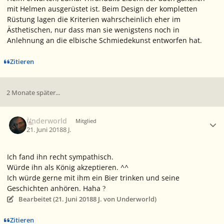
mit Helmen ausgerüstet ist. Beim Design der kompletten
Rüstung lagen die Kriterien wahrscheinlich eher im
Ästhetischen, nur dass man sie wenigstens noch in
Anlehnung an die elbische Schmiedekunst entworfen hat.
Zitieren
2 Monate später...
Ersteller-Statistik
Underworld
Mitglied
21. Juni 2018
8 J.
Ich fand ihn recht sympathisch.
Würde ihn als König akzeptieren. ^^
Ich würde gerne mit ihm ein Bier trinken und seine
Geschichten anhören. Haha
?
Bearbeitet (
21. Juni 2018
8 J.
von Underworld)
Zitieren