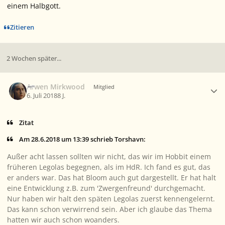
einem Halbgott.
Zitieren
2 Wochen später...
Ersteller-Statistik
Arwen Mirkwood
Mitglied
6. Juli 2018
8 J.
Zitat
Am 28.6.2018 um 13:39 schrieb Torshavn:
Außer acht lassen sollten wir nicht, das wir im Hobbit einem
früheren Legolas begegnen, als im HdR. Ich fand es gut, das
er anders war. Das hat Bloom auch gut dargestellt. Er hat halt
eine Entwicklung z.B. zum 'Zwergenfreund' durchgemacht.
Nur haben wir halt den späten Legolas zuerst kennengelernt.
Das kann schon verwirrend sein. Aber ich glaube das Thema
hatten wir auch schon woanders.