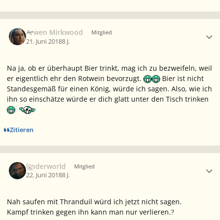
Ersteller-Statistik
Arwen Mirkwood
Mitglied
21. Juni 2018
8 J.
Na ja, ob er überhaupt Bier trinkt, mag ich zu bezweifeln, weil
er eigentlich ehr den Rotwein bevorzugt.
Bier ist nicht
Standesgemäß für einen König, würde ich sagen. Also, wie ich
ihn so einschätze würde er dich glatt unter den Tisch trinken
Zitieren
Ersteller-Statistik
Underworld
Mitglied
22. Juni 2018
8 J.
Nah saufen mit Thranduil würd ich jetzt nicht sagen.
Kampf trinken gegen ihn kann man nur verlieren.
?