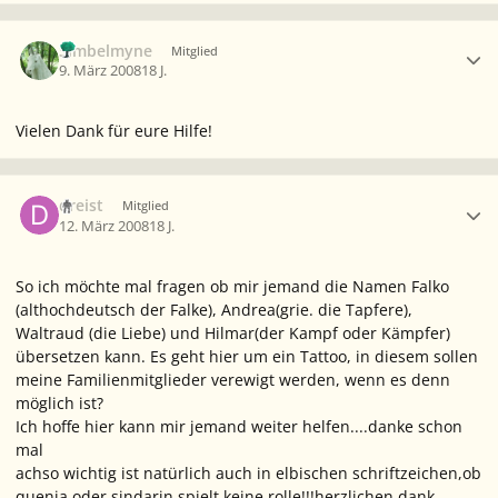
Ersteller-Statistik
Simbelmyne
Mitglied
9. März 2008
18 J.
Vielen Dank für eure Hilfe!
Ersteller-Statistik
dreist
Mitglied
12. März 2008
18 J.
So ich möchte mal fragen ob mir jemand die Namen Falko
(althochdeutsch der Falke), Andrea(grie. die Tapfere),
Waltraud (die Liebe) und Hilmar(der Kampf oder Kämpfer)
übersetzen kann. Es geht hier um ein Tattoo, in diesem sollen
meine Familienmitglieder verewigt werden, wenn es denn
möglich ist?
Ich hoffe hier kann mir jemand weiter helfen....danke schon
mal
achso wichtig ist natürlich auch in elbischen schriftzeichen,ob
quenja oder sindarin spielt keine rolle!!!herzlichen dank