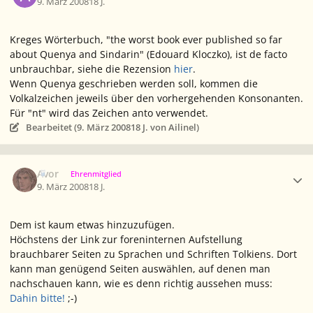
9. März 2008
18 J.
Kreges Wörterbuch, "the worst book ever published so far
about Quenya and Sindarin" (Edouard Kloczko), ist de facto
unbrauchbar, siehe die Rezension
hier
.
Wenn Quenya geschrieben werden soll, kommen die
Volkalzeichen jeweils über den
vorhergehenden
Konsonanten.
Für "nt" wird das Zeichen
anto
verwendet.
Bearbeitet (
9. März 2008
18 J.
von Ailinel)
Ersteller-Statistik
Avor
Ehrenmitglied
9. März 2008
18 J.
Dem ist kaum etwas hinzuzufügen.
Höchstens der Link zur foreninternen Aufstellung
brauchbarer Seiten zu Sprachen und Schriften Tolkiens. Dort
kann man genügend Seiten auswählen, auf denen man
nachschauen kann, wie es denn richtig aussehen muss:
Dahin bitte!
;-)