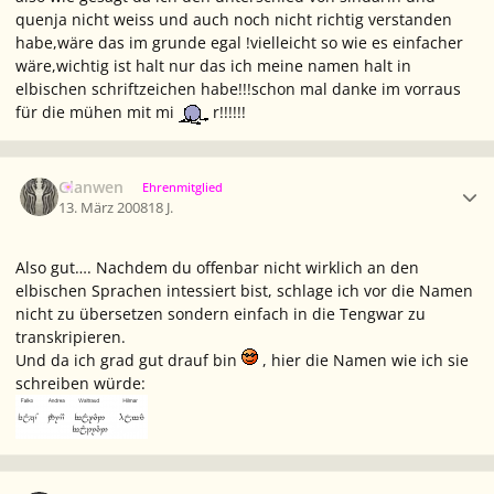
quenja nicht weiss und auch noch nicht richtig verstanden
habe,wäre das im grunde egal !vielleicht so wie es einfacher
wäre,wichtig ist halt nur das ich meine namen halt in
elbischen schriftzeichen habe!!!schon mal danke im vorraus
für die mühen mit mi
r!!!!!!
Ersteller-Statistik
Glanwen
Ehrenmitglied
13. März 2008
18 J.
Also gut…. Nachdem du offenbar nicht wirklich an den
elbischen Sprachen intessiert bist, schlage ich vor die Namen
nicht zu übersetzen sondern einfach in die Tengwar zu
transkripieren.
Und da ich grad gut drauf bin
, hier die Namen wie ich sie
schreiben würde: