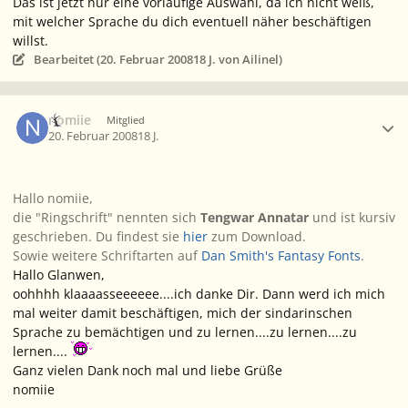
Das ist jetzt nur eine vorläufige Auswahl, da ich nicht weiß,
mit welcher Sprache du dich eventuell näher beschäftigen
willst.
Bearbeitet (
20. Februar 2008
18 J.
von Ailinel)
Ersteller-Statistik
nomiie
Mitglied
20. Februar 2008
18 J.
Hallo nomiie,
die "Ringschrift" nennten sich
Tengwar Annatar
und ist
kursiv
geschrieben. Du findest sie
hier
zum Download.
Sowie weitere Schriftarten auf
Dan Smith's Fantasy Fonts
.
Hallo Glanwen,
oohhhh klaaaasseeeeee....ich danke Dir. Dann werd ich mich
mal weiter damit beschäftigen, mich der sindarinschen
Sprache zu bemächtigen und zu lernen....zu lernen....zu
lernen....
Ganz vielen Dank noch mal und liebe Grüße
nomiie