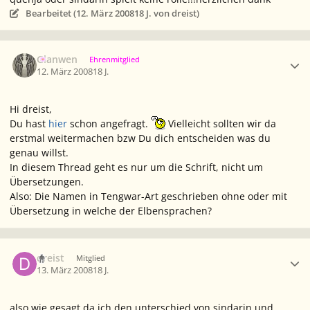
Bearbeitet (
12. März 2008
18 J.
von dreist)
Ersteller-Statistik
Glanwen
Ehrenmitglied
12. März 2008
18 J.
Hi dreist,
Du hast
hier
schon angefragt.
Vielleicht sollten wir da
erstmal weitermachen bzw Du dich entscheiden was du
genau willst.
In diesem Thread geht es nur um die Schrift, nicht um
Übersetzungen.
Also: Die Namen in Tengwar-Art geschrieben ohne oder mit
Übersetzung in welche der Elbensprachen?
Ersteller-Statistik
dreist
Mitglied
13. März 2008
18 J.
also wie gesagt da ich den unterschied von sindarin und