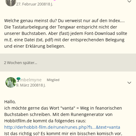
27. Februar 2008
18 J.
Welche genau meinst du? Du verweist nur auf den Index....
Die Tastaturbelegung der Tengwar entspricht nicht der
unserer Buchstaben. Aber (fast) jedem Font-Download sollte
m.E. eine Datei (txt, pdf) mit der entsprechenden Belegung
und einer Erklärung beliegen.
2 Wochen später...
Ersteller-Statistik
Simbelmyne
Mitglied
9. März 2008
18 J.
Hallo,
ich möchte gerne das Wort "vanta" = Weg in feanorischen
Buchstaben schreiben. Mit dem Runengenerator von
Hobbitfilm.de kommt da folgendes raus:
http://derhobbit-film.de/rune/runes.php?fs...&text=vanta
Ist das richtig so? Es kommt mir ein bisschen komisch vor,