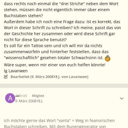
dass rechts noch einmal die "drei Striche" neben dem Wort
stehen, müssen die nicht eigentlich immer über einem
Buchstaben stehen?
Außerdem habe ich noch eine Frage dazu: Ist es korrekt, das
Wort in dieser Schrift zu schreiben? Ich meine, passt das von
der Geschichte her zusammen oder wird diese Schrift gar
nicht für diese Sprache benutzt?
Es soll für ein Tattoo sein und ich will mir da nichts
zusammenwürfeln und hinterher feststellen, dass das
"wissenschaftlich" gesehen totaler Schwachsinn ist.
Wäre super, wenn mir einer von euch helfen könnte!
lg Lavanwen
Bearbeitet (
9. März 2008
18 J.
von Lavanwen)
Ersteller-Statistik
Ailinel
Mitglied
9. März 2008
18 J.
ich möchte gerne das Wort "vanta" = Weg in feanorischen
Buchstaben schreiben. Mit dem Runengenerator von