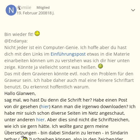
Ersteller-Statistik
nomiie
Mitglied
19. Februar 2008
18 J.
Bin wieder fit!
@Endanya:
Nicht jeder ist ein Computer-Genie. Ich hoffe aber du hast
dich mit den Links im
Einführungspost
etwas in die Materie
einarbeiten können um zu verstehen was ich dir hier unten
zeige. Könnte ja vielleicht sonst was heißen.
Das mit dem Gravieren könnte evtl. noch ein Problem für den
Graveur sein. Ich habe daher auch mal eine feinere Schriftart
benutzt. Du erkennst hoffentlich warum.
Hallo Glanwen,
sag mal, wo hast Du denn die Schrift her? Habe einen Post
von dir gesehen (
hier
) Kann man die irgenwo downloaden? Ich
habe mir suich schon diverse Seiten im Netz angeschaut,
unter anderen
hier
. Aber dies sind nicht die Schriftzeichen,
wie ich sie gern hätte. Ich wollte ganz gern meine
Übersetzungen - bin dabei Sindarin zu lernen - in Sindarin
tethar (
?) schreiben können, also in den Zeichen/der