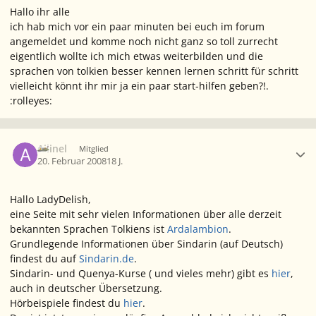
Hallo ihr alle
ich hab mich vor ein paar minuten bei euch im forum
angemeldet und komme noch nicht ganz so toll zurrecht
eigentlich wollte ich mich etwas weiterbilden und die
sprachen von tolkien besser kennen lernen schritt für schritt
vielleicht könnt ihr mir ja ein paar start-hilfen geben?!.
:rolleyes:
Ersteller-Statistik
Ailinel
Mitglied
20. Februar 2008
18 J.
Hallo LadyDelish,
eine Seite mit sehr vielen Informationen über alle derzeit
bekannten Sprachen Tolkiens ist
Ardalambion
.
Grundlegende Informationen über Sindarin (auf Deutsch)
findest du auf
Sindarin.de
.
Sindarin- und Quenya-Kurse ( und vieles mehr) gibt es
hier
,
auch in deutscher Übersetzung.
Hörbeispiele findest du
hier
.