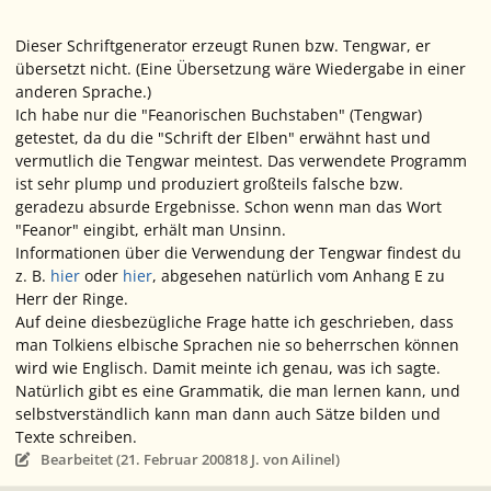
Dieser Schriftgenerator erzeugt Runen bzw. Tengwar, er
übersetzt
nicht. (Eine
Übersetzung
wäre Wiedergabe in einer
anderen
Sprache
.)
Ich habe nur die "Feanorischen Buchstaben" (Tengwar)
getestet, da du die "Schrift der Elben" erwähnt hast und
vermutlich die Tengwar meintest. Das verwendete Programm
ist sehr plump und produziert großteils falsche bzw.
geradezu absurde Ergebnisse. Schon wenn man das Wort
"Feanor" eingibt, erhält man Unsinn.
Informationen über die Verwendung der Tengwar findest du
z. B.
hier
oder
hier
, abgesehen natürlich vom Anhang E zu
Herr der Ringe
.
Auf deine diesbezügliche Frage hatte ich geschrieben, dass
man Tolkiens elbische Sprachen nie so beherrschen können
wird wie Englisch. Damit meinte ich genau, was ich sagte.
Natürlich gibt es eine Grammatik, die man lernen kann, und
selbstverständlich kann man dann auch Sätze bilden und
Texte schreiben.
Bearbeitet (
21. Februar 2008
18 J.
von Ailinel)