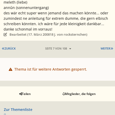
meleth (liebe)
annûn (sonnenuntergang)
des wär echt super wenn jemand das machen könnte... oder
zumindest ne anleitung für extrem dumme, die gern elbisch
schreiben könnten. ich wäre für jede kleinigkeit dankbar...
danke schonmal im vorraus!
Bearbeitet (
17. März 2008
18 J.
von rocksternchen)
ERSTE SEITE
L
ZURÜCK
SEITE 7 VON 108
WEITER
Thema ist für weitere Antworten gesperrt.
Teilen
Mitglieder, die folgen
Zur Themenliste