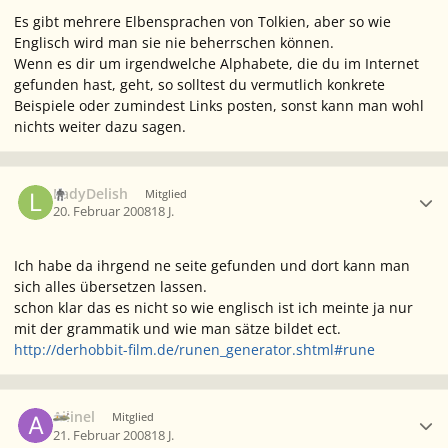
Es gibt mehrere Elbensprachen von Tolkien, aber so wie
Englisch wird man sie nie beherrschen können.
Wenn es dir um irgendwelche Alphabete, die du im Internet
gefunden hast, geht, so solltest du vermutlich konkrete
Beispiele oder zumindest Links posten, sonst kann man wohl
nichts weiter dazu sagen.
Ersteller-Statistik
LadyDelish
Mitglied
20. Februar 2008
18 J.
Ich habe da ihrgend ne seite gefunden und dort kann man
sich alles übersetzen lassen.
schon klar das es nicht so wie englisch ist ich meinte ja nur
mit der grammatik und wie man sätze bildet ect.
http://derhobbit-film.de/runen_generator.shtml#rune
Ersteller-Statistik
Ailinel
Mitglied
21. Februar 2008
18 J.