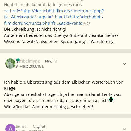
Hobbitfilm.de kommt da folgendes raus:
<a href="http://derhobbit-film.de/rune/runes.php?
fs...&text=vanta" target="_blank">http://derhobbit-
film.de/rune/runes.php?fs...&text=vanta
</a>
Die Schreibung ist nicht richtig!
Außerdem bedeutet das Quenya-Substantiv
vanta
meines
Wissens "a walk", also eher "Spaziergang", "Wanderung".
Ersteller-Statistik
Simbelmyne
Mitglied
9. März 2008
18 J.
Ich hab die Übersetzung aus dem Elbischen Wörterbuch von
Krege.
Aber genau deshalb frage ich ja hier nach, damit Leute was
dazu sagen, die sich besser damit auskennen als ich
Wie wäre das Wort denn richtig geschrieben?
Ersteller-Statistik
Ailinel
Mitglied