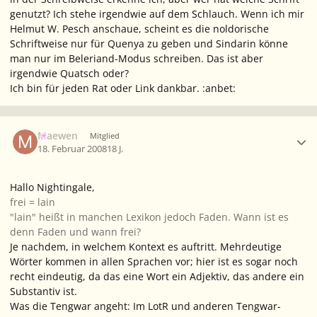
genutzt? Ich stehe irgendwie auf dem Schlauch. Wenn ich mir
Helmut W. Pesch anschaue, scheint es die noldorische
Schriftweise nur für Quenya zu geben und Sindarin könne
man nur im Beleriand-Modus schreiben. Das ist aber
irgendwie Quatsch oder?
Ich bin für jeden Rat oder Link dankbar. :anbet:
Ersteller-Statistik
Maewen
Mitglied
18. Februar 2008
18 J.
Hallo Nightingale,
frei = lain
"lain" heißt in manchen Lexikon jedoch Faden. Wann ist es
denn Faden und wann frei?
Je nachdem, in welchem Kontext es auftritt. Mehrdeutige
Wörter kommen in allen Sprachen vor; hier ist es sogar noch
recht eindeutig, da das eine Wort ein Adjektiv, das andere ein
Substantiv ist.
Was die Tengwar angeht: Im LotR und anderen Tengwar-