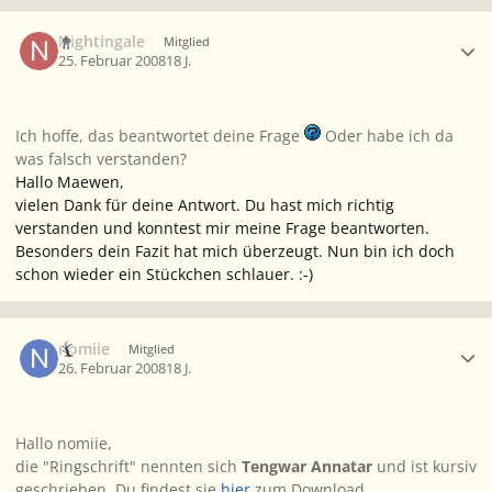
Ersteller-Statistik
Nightingale
Mitglied
25. Februar 2008
18 J.
Ich hoffe, das beantwortet deine Frage
Oder habe ich da
was falsch verstanden?
Hallo Maewen,
vielen Dank für deine Antwort. Du hast mich richtig
verstanden und konntest mir meine Frage beantworten.
Besonders dein Fazit hat mich überzeugt. Nun bin ich doch
schon wieder ein Stückchen schlauer. :-)
Ersteller-Statistik
nomiie
Mitglied
26. Februar 2008
18 J.
Hallo nomiie,
die "Ringschrift" nennten sich
Tengwar Annatar
und ist
kursiv
geschrieben. Du findest sie
hier
zum Download.