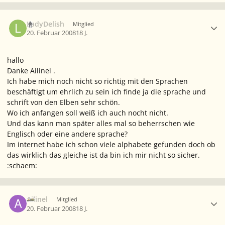
Ersteller-Statistik
LadyDelish
Mitglied
20. Februar 2008
18 J.
hallo
Danke Ailinel .
Ich habe mich noch nicht so richtig mit den Sprachen
beschäftigt um ehrlich zu sein ich finde ja die sprache und
schrift von den Elben sehr schön.
Wo ich anfangen soll weiß ich auch nocht nicht.
Und das kann man später alles mal so beherrschen wie
Englisch oder eine andere sprache?
Im internet habe ich schon viele alphabete gefunden doch ob
das wirklich das gleiche ist da bin ich mir nicht so sicher.
:schaem:
Ersteller-Statistik
Ailinel
Mitglied
20. Februar 2008
18 J.