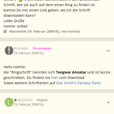
Schrift, wie sie auch auf dem einen Ring zu finden ist.
Kannst Du mir einen Link geben, wo ich die Schrift
downloaden kann?
Liebe Grüße
nomiie :anbet:
Bearbeitet (
19. Februar 2008
18 J.
von nomiie)
Ersteller-Statistik
Glanwen
Ehrenmitglied
19. Februar 2008
18 J.
Hallo nomiie,
die "Ringschrift" nennten sich
Tengwar Annatar
und ist
kursiv
geschrieben. Du findest sie
hier
zum Download.
Sowie weitere Schriftarten auf
Dan Smith's Fantasy Fonts
.
Ersteller-Statistik
LadyDelish
Mitglied
19. Februar 2008
18 J.