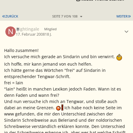
ERSTE SEITE
L
ZURÜCK
SEITE 7 VON 108
WEITER
Ersteller-Statistik
Nightingale
Mitglied
17. Februar 2008
18 J.
Hallo zusammen!
Ich versuche mich gerade an Sindarin und bin verwirrt.
Ich hoffe, mir kann jemand von euch helfen.
Ich hätte gerne das Wörtchen "frei" auf Sindarin in
entsprechender Tengwar-Schrift.
frei = lain
"lain" heißt in manchen Lexikon jedoch Faden. Wann ist es
denn Faden und wann frei?
Und nun versuche ich mich an Tengwar, und stoße auch
dabei an meine Grenzen.
Ich habe noch keine Seite im
www gefunden, die mir den Unterschied zwischen der
Sindarin Schreibweise aus Beleriand und der noldorischen
Schreibweise verständlich erklären konnte. Den Unterschied
in der Schreibweise erkenne ich, aber wer hat welche Schrift