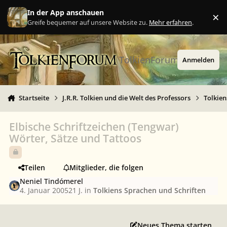
Zu Inhalt springen
In der App anschauen
×
Ig
Greife bequemer auf unsere Website zu.
Mehr erfahren
.
TolkienForum
Anmelden
Startseite
J.R.R. Tolkien und die Welt des Professors
Tolkien
Elbische Schriftzeichen (Tengwar)
Wörter, Sätze und Tattoos
Teilen
Mitglieder, die folgen
Neniel Tindómerel
4. Januar 2005
21 J.
in
Tolkiens Sprachen und Schriften
Neues Thema starten