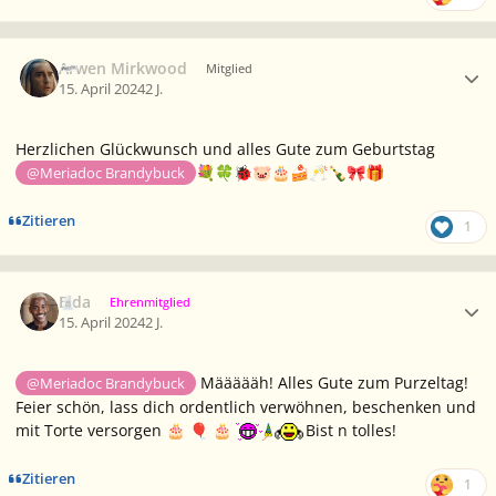
Ersteller-Statistik
Arwen Mirkwood
Mitglied
15. April 2024
2 J.
Herzlichen Glückwunsch und alles Gute zum Geburtstag
@Meriadoc Brandybuck
💐
🍀
🐞
🐷
🎂
🍰
🥂
🍾
🎀
🎁
Zitieren
1
Ersteller-Statistik
Elda
Ehrenmitglied
15. April 2024
2 J.
Määäääh! Alles Gute zum Purzeltag!
@Meriadoc Brandybuck
Feier schön, lass dich ordentlich verwöhnen, beschenken und
mit Torte versorgen
Bist n tolles!
🎂
🎈
🎂
Zitieren
1