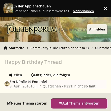
Zu Inhalt springen
In der App anschauen
×
Ig
Greife bequemer auf unsere Website zu.
Mehr erfahren
.
TolkienForum
Anmelden
Startseite
Community -:- Die Leutz hier halt so :-)
Quatschen 
Happy Birthday Thread
Teilen
Mitglieder, die folgen
Êm Nímíle ét Ënduníel
8. April 2010
16 J.
in
Quatschen - PSST! nicht so laut!
Neues Thema starten
Auf Thema antworten