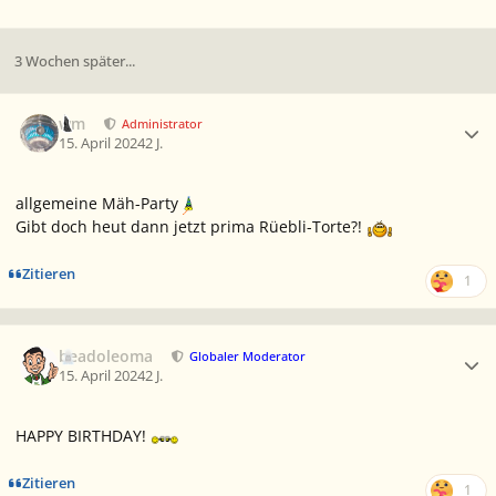
3 Wochen später...
Ersteller-Statistik
wm
Administrator
15. April 2024
2 J.
allgemeine Mäh-Party
Gibt doch heut dann jetzt prima Rüebli-Torte?!
Zitieren
1
Ersteller-Statistik
beadoleoma
Globaler Moderator
15. April 2024
2 J.
HAPPY BIRTHDAY!
Zitieren
1