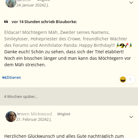
24. Januar 2024
2 J.
vor 14 Stunden schrieb Blauborke:
Eldacar! Möchtegern Mäh, Zweiter seines Namens,
Smileyloser, Hohepriester des Crowe, freundlicher Wächter
des Forums und Annihilator-Panda: Happy Birthday!!!
Danke euch! Schön zu sehen, dass sich der Titel etabliert!
Noch ein bisschen länger und man kann das Möchtegern vor
dem Mäh streichen.
Zitieren
1
4 Wochen später...
Ersteller-Statistik
Arwen Mirkwood
Mitglied
21. Februar 2024
2 J.
Herzlichen Glückwunsch und alles Gute nachträglich zum