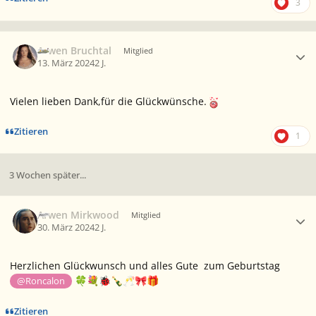
3
Ersteller-Statistik
Arwen Bruchtal
Mitglied
13. März 2024
2 J.
Vielen lieben Dank,für die Glückwünsche.
Zitieren
1
3 Wochen später...
Ersteller-Statistik
Arwen Mirkwood
Mitglied
30. März 2024
2 J.
Herzlichen Glückwunsch und alles Gute zum Geburtstag
@Roncalon
🍀
💐
🐞
🍾
🥂
🎀
🎁
Zitieren