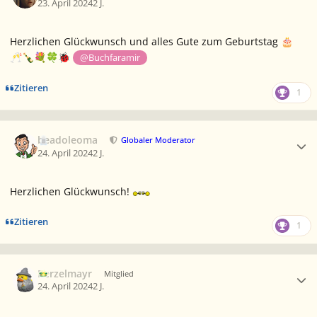
23. April 2024
2 J.
Herzlichen Glückwunsch und alles Gute zum Geburtstag
🎂
🥂
🍾
💐
🍀
🐞
@Buchfaramir
Zitieren
1
Ersteller-Statistik
beadoleoma
Globaler Moderator
24. April 2024
2 J.
Herzlichen Glückwunsch!
Zitieren
1
Ersteller-Statistik
Berzelmayr
Mitglied
24. April 2024
2 J.