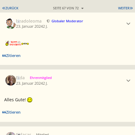
ERSTE SEITE
L
ZURÜCK
SEITE 67 VON 72
WEITER
Ersteller-Statistik
beadoleoma
Globaler Moderator
23. Januar 2024
2 J.
Zitieren
Ersteller-Statistik
Elda
Ehrenmitglied
23. Januar 2024
2 J.
Alles Gute!
Zitieren
Ersteller-Statistik
Eldacar
Mitglied