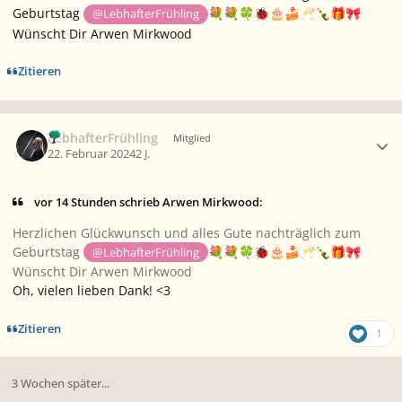
Geburtstag
@LebhafterFrühling
💐
💐
🍀
🐞
🎂
🍰
🥂
🍾
🎁
🎀
Wünscht Dir Arwen Mirkwood
Zitieren
Ersteller-Statistik
LebhafterFrühling
Mitglied
22. Februar 2024
2 J.
vor 14 Stunden schrieb Arwen Mirkwood:
Herzlichen Glückwunsch und alles Gute nachträglich zum
Geburtstag
@LebhafterFrühling
💐
💐
🍀
🐞
🎂
🍰
🥂
🍾
🎁
🎀
Wünscht Dir Arwen Mirkwood
Oh, vielen lieben Dank! <3
Zitieren
1
3 Wochen später...