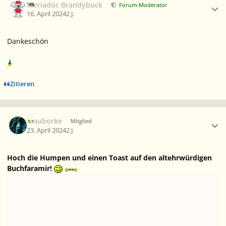
Meriadoc Brandybuck
Forum-Moderator
16. April 2024
2 J.
Dankeschön
Zitieren
Ersteller-Statistik
Blauborke
Mitglied
23. April 2024
2 J.
Hoch die Humpen und einen Toast auf den altehrwürdigen
Buchfaramir!