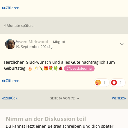
Zitieren
4 Monate später...
Ersteller-Statistik
Arwen Mirkwood
Mitglied
19. September 2024
1 J.
Herzlichen Glückwunsch und alles Gute nachträglich zum
Geburtstag
🎂
🥂
🍾
🎁
💐
🍀
🐞
@beadoleoma
Zitieren
1
1
ERSTE SEITE
L
ZURÜCK
SEITE 67 VON 72
WEITER
Nimm an der Diskussion teil
Du kannst jetzt einen Beitrag schreiben und dich später