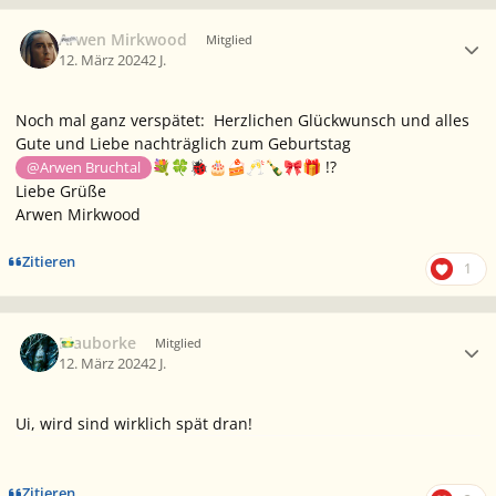
Ersteller-Statistik
Arwen Mirkwood
Mitglied
12. März 2024
2 J.
Noch mal ganz verspätet: Herzlichen Glückwunsch und alles
Gute und Liebe nachträglich zum Geburtstag
!?
@Arwen Bruchtal
💐
🍀
🐞
🎂
🍰
🥂
🍾
🎀
🎁
Liebe Grüße
Arwen Mirkwood
Zitieren
1
Ersteller-Statistik
Blauborke
Mitglied
12. März 2024
2 J.
Ui, wird sind wirklich spät dran!
Zitieren