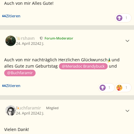
Auch von mir Alles Gute!
Zitieren
1
Ersteller-Statistik
Torshavn
Forum-Moderator
24. April 2024
2 J.
Auch von mir nachträglich Herzlichen Glückwunsch
und
alles Gute zum Geburtstag
und
@Meriadoc Brandybuck
@Buchfaramir
Zitieren
1
1
Ersteller-Statistik
Buchfaramir
Mitglied
24. April 2024
2 J.
Vielen Dank!