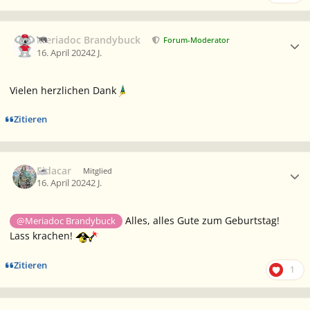
Ersteller-Statistik
Meriadoc Brandybuck
Forum-Moderator
16. April 2024
2 J.
Vielen herzlichen Dank
Zitieren
Ersteller-Statistik
Eldacar
Mitglied
16. April 2024
2 J.
Alles, alles Gute zum Geburtstag!
@Meriadoc Brandybuck
Lass krachen!
Zitieren
1
Ersteller-Statistik