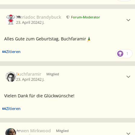
Ersteller-Statistik
Meriadoc Brandybuck
Forum-Moderator
23. April 2024
2 J.
Alles Gute zum Geburtstag, Buchfaramir
Zitieren
1
Ersteller-Statistik
Buchfaramir
Mitglied
23. April 2024
2 J.
Vielen Dank für die Glückwünsche!
Zitieren
Ersteller-Statistik
Arwen Mirkwood
Mitglied