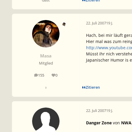
Zitieren
Gast
22. Juli 2007
19 J.
Hach, bei mir läuft ge
Hier mal was zum rein
http://www.youtube.c
Müsst ihr nich verstehe
Masa
Japanischer Humor is e
Mitglied
155
0
Beiträge
Reputation
Zitieren
♀
22. Juli 2007
19 J.
Danger Zone
von
NWA