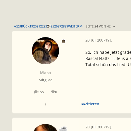
ERSTE SEITE
LETZTE SEITE
ZURÜCK
19
20
21
22
23
24
25
26
27
28
29
WEITER
SEITE 24 VON 42
20. Juli 2007
19 J.
So, ich habe jetzt gra
Rascal Flatts - Life is 
Total schön das Lied. 
Masa
Mitglied
155
0
Beiträge
Reputation
Zitieren
♀
20. Juli 2007
19 J.