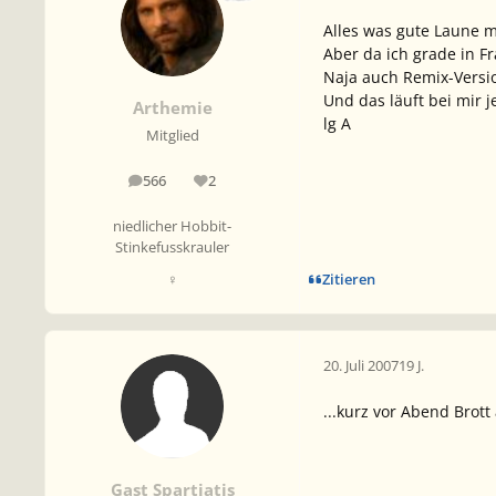
Alles was gute Laune ma
Aber da ich grade in Fr
Naja auch Remix-Versio
Und das läuft bei mir 
Arthemie
lg A
Mitglied
566
2
Beiträge
Reputation
niedlicher Hobbit-
Stinkefusskrauler
Zitieren
♀
20. Juli 2007
19 J.
...kurz vor Abend Brott
Gast Spartiatis