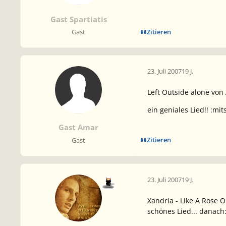
Gast Spartiatis
Zitieren
Gast
23. Juli 2007
19 J.
Left Outside alone von 
ein geniales Lied!! :mit
Gast Amar
Zitieren
Gast
23. Juli 2007
19 J.
Xandria - Like A Rose 
schönes Lied... danach