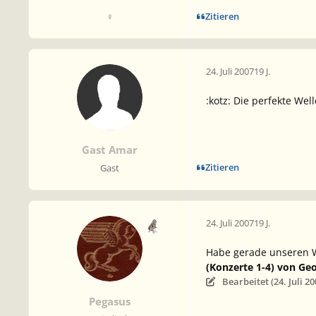
Zitieren
♀
24. Juli 2007
19 J.
:kotz: Die perfekte Well
Gast Amar
Zitieren
Gast
24. Juli 2007
19 J.
Habe gerade unseren W
(Konzerte 1-4) von Geo
Bearbeitet (
24. Juli 2
Pegasus