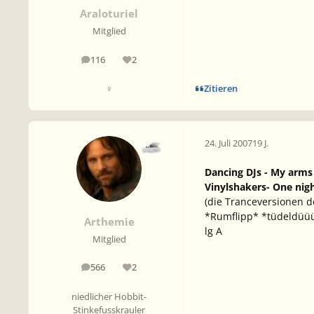
Araloturiel
Mitglied
116
2
Beiträge
Reputation
Zitieren
♀
24. Juli 2007
19 J.
Dancing DJs - My arms
Vinylshakers- One nig
(die Tranceversionen d
*Rumflipp* *tüdeldü
Arthemie
lg A
Mitglied
566
2
Beiträge
Reputation
niedlicher Hobbit-
Stinkefusskrauler