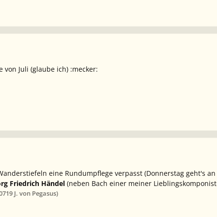
e von Juli (glaube ich) :mecker:
anderstiefeln eine Rundumpflege verpasst (Donnerstag geht's an
rg Friedrich Händel
(neben Bach einer meiner Lieblingskomponiste
007
19 J.
von Pegasus)