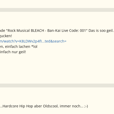
rade "Rock Musical BLEACH - Ban-Kai Live Code: 001" Das is soo g
gucken!
om/watch?v=K8LDWv2p4fI...ted&search=
n, einfach lachen *lol
infach nur geil!
...Hardcore Hip Hop aber Oldscool, immer noch... ;-)