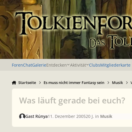
Zu Inhalt springen
Foren
Chat
Galerie
Entdecken
Aktivität
Clubs
Mitgliederkarte
Startseite
Es muss nicht immer Fantasy sein
Musik
Was läuft gerade bei euch?
Gast Rúnya
11. Dezember 2005
20 J.
in
Musik