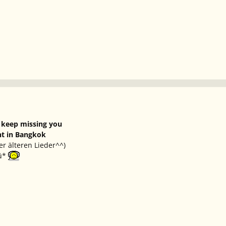
 keep missing you
ht in Bangkok
er älteren Lieder^^)
üü*