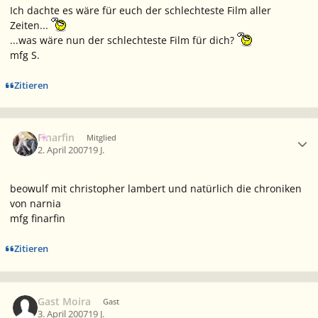
Ich dachte es wäre für euch der schlechteste Film aller
Zeiten...
...was wäre nun der schlechteste Film für dich?
mfg S.
Zitieren
Ersteller-Statistik
Finarfin
Mitglied
2. April 2007
19 J.
beowulf mit christopher lambert und natürlich die chroniken
von narnia
mfg finarfin
Zitieren
Gast Moira
Gast
3. April 2007
19 J.