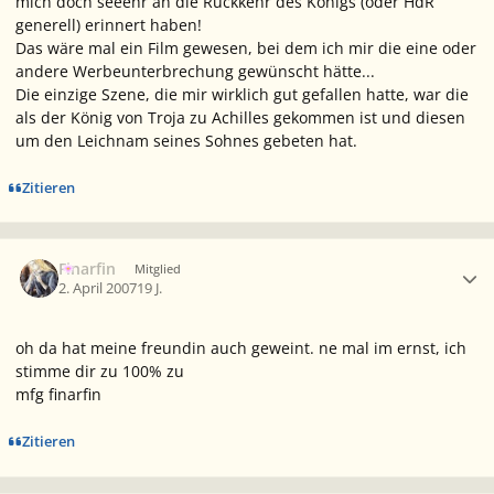
mich doch seeehr an die Rückkehr des Königs (oder HdR
generell) erinnert haben!
Das wäre mal ein Film gewesen, bei dem ich mir die eine oder
andere Werbeunterbrechung gewünscht hätte...
Die einzige Szene, die mir wirklich gut gefallen hatte, war die
als der König von Troja zu Achilles gekommen ist und diesen
um den Leichnam seines Sohnes gebeten hat.
Zitieren
Ersteller-Statistik
Finarfin
Mitglied
2. April 2007
19 J.
oh da hat meine freundin auch geweint. ne mal im ernst, ich
stimme dir zu 100% zu
mfg finarfin
Zitieren