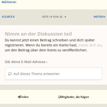
Zitieren
ERSTE SEITE
L
ZURÜCK
SEITE 14 VON 20
WEITER
Nimm an der Diskussion teil
Du kannst jetzt einen Beitrag schreiben und dich später
registrieren. Wenn du bereits ein Konto hast,
melde dich an
,
um den Beitrag über dein Konto zu veröffentlichen.
Auf dieses Thema antworten
Teilen
Mitglieder, die folgen