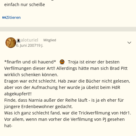
einfach nur scheiße
Zitieren
Ersteller-Statistik
Araloturiel
Mitglied
6. Juni 2007
19 J.
*finarfin und oli hauend*
Troja ist einer der besten
Verfilmungen dieser Art!! Allerdings hätte man sich Brad Pitt
wirklich schenken können.
Eragon war echt schlecht. Hab zwar die Bücher nicht gelesen,
aber von der Aufmachung her wurde ja übelst beim HdR
abgekupfert!!
Finde, dass Narnia außer der Reihe läuft - is ja eh eher für
jüngere Erdenbewohner gedacht.
Was ich ganz schlecht fand, war die Trickverfilmung von Hdr1.
Vor allem, wenn man vorher die Verfilmung von PJ gesehen
hat-