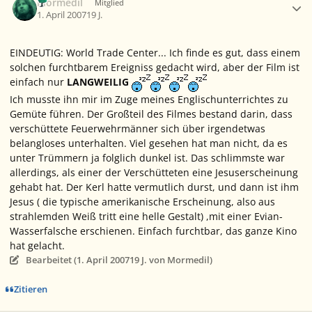
Mormedil
Mitglied
1. April 2007
19 J.
EINDEUTIG: World Trade Center... Ich finde es gut, dass einem
solchen furchtbarem Ereigniss gedacht wird, aber der Film ist
einfach nur
LANGWEILIG
Ich musste ihn mir im Zuge meines Englischunterrichtes zu
Gemüte führen. Der Großteil des Filmes bestand darin, dass
verschüttete Feuerwehrmänner sich über irgendetwas
belangloses unterhalten. Viel gesehen hat man nicht, da es
unter Trümmern ja folglich dunkel ist. Das schlimmste war
allerdings, als einer der Verschütteten eine Jesuserscheinung
gehabt hat. Der Kerl hatte vermutlich durst, und dann ist ihm
Jesus ( die typische amerikanische Erscheinung, also aus
strahlemden Weiß tritt eine helle Gestalt) ,mit einer Evian-
Wasserfalsche erschienen. Einfach furchtbar, das ganze Kino
hat gelacht.
Bearbeitet (
1. April 2007
19 J.
von Mormedil)
Zitieren