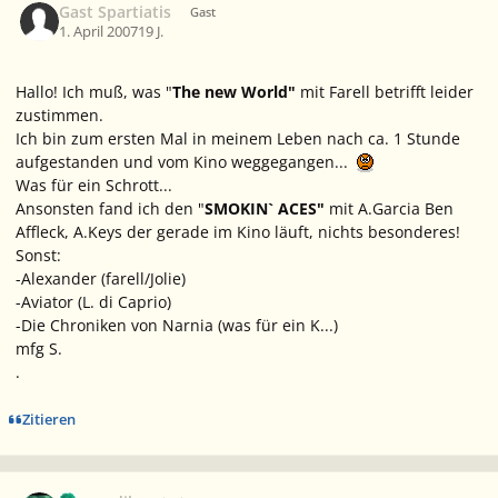
Gast Spartiatis
Gast
1. April 2007
19 J.
Hallo! Ich muß, was "
The new World"
mit Farell betrifft leider
zustimmen.
Ich bin zum ersten Mal in meinem Leben nach ca. 1 Stunde
aufgestanden und vom Kino weggegangen...
Was für ein Schrott...
Ansonsten fand ich den "
SMOKIN` ACES"
mit A.Garcia Ben
Affleck, A.Keys der gerade im Kino läuft, nichts besonderes!
Sonst:
-Alexander (farell/Jolie)
-Aviator (L. di Caprio)
-Die Chroniken von Narnia (was für ein K...)
mfg S.
.
Zitieren
Ersteller-Statistik