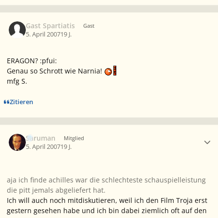
Gast Spartiatis
Gast
5. April 2007
19 J.
ERAGON? :pfui:
Genau so Schrott wie Narnia!
mfg S.
Zitieren
Ersteller-Statistik
Saruman
Mitglied
5. April 2007
19 J.
aja ich finde achilles war die schlechteste schauspielleistung
die pitt jemals abgeliefert hat.
Ich will auch noch mitdiskutieren, weil ich den Film Troja erst
gestern gesehen habe und ich bin dabei ziemlich oft auf den