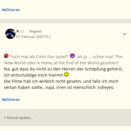
Zitieren
Ersteller-Statistik
Sissi
Mitglied
15. Februar 2007
19 J.
*sich mal als Colin Fan outet*
ah ja ... schon mal: The
New World oder A Home at the End of the World gesehen?
Na, gut dass du nicht zu den Herren der Schöpfung gehörst,
ich entschuldige mich hiermit
Die Filme hab ich wirklich nicht gesehn, und falls ich mich
vertan haben sollte...naja, irren ist menschlich :rolleyes:
Zitieren
1 Monat später...