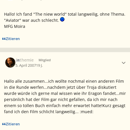
Hallo! Ich fand "The niew world" total langweilig, ohne Thema.
"Aviator" war auch schlecht.
MFG Moira
Zitieren
Ersteller-Statistik
Arthemie
Mitglied
5. April 2007
19 J.
Hallo alle zusammen...ich wollte nochmal einen anderen Film
in die Runde werfen...nachdem jetzt über Troja diskutiert
wurde würde ich gerne mal wissen wie ihr Eragon fandet...mir
persönlich hat der Film gar nicht gefallen, da ich mir nach
einem so tollen Buch einfach mehr erwartet hatte!Kurz gesagt
fand ich den Film schlicht langweilig... :mued:
Zitieren