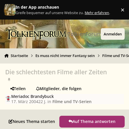
Zu Inhalt springen
In der App anschauen
×
Ig
Greife bequemer auf unsere Website zu.
Mehr erfahren
.
TolkienForum
Anmelden
Startseite
Es muss nicht immer Fantasy sein
Filme und TV-S
Die schlechtesten Filme aller Zeiten
Teilen
Mitglieder, die folgen
Meriadoc Brandybuck
17. März 2004
22 J.
in
Filme und TV-Serien
Neues Thema starten
Auf Thema antworten