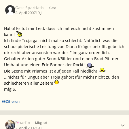
Gast Spartiatis
Gast
2. April 2007
19 J.
Hallo! Es tut mir Leid, dass ich mit euch nicht zustimmen
kann!
Ich finde Troja gar nicht mal so schlecht. Natürlich was die
schauspielerische Leistung von Diana Krüger betrifft, gebe ich
dir recht aber ansonsten war der Film ganz ordentlich.
Gebalter Aktion guter Sound/Bilder und einen Brad Pitt der
Umhaut und einen Eric Banner der Rockt!
Die Szene mit Priamos ist aufjeden Fall niedlich!
...nichts für Ungut aber Troja gehört (für mich) nicht zu den
schlechteren aller Zeiten!
mfg S.
Zitieren
Ersteller-Statistik
Finarfin
Mitglied
2. April 2007
19 J.