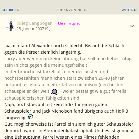
ERSTE SEITE
L
ZURÜCK
SEITE 14 VON 20
WEITER
Ersteller-Statistik
Beleg Langbogen
Ehrenmitglied
25. Januar 2007
19 J.
Joa, ich fand Alexander auch schlecht. Bis auf die Schlacht
gegen die Perser ziemlich langatmig.
sorry aber wenn man keine ahnung hat soll man lieber ruhig
sein (nichts gegen die meinungsfreiheit)
in der branche ist farrell als einer der besten und
höchstbezahlten männlichen stars zwischen 20-40 jahren
bekannt. es gibt auch ein zitat von nicholson (den besten
schauspieler der welt
) wo er bestätigt wie gut farrells
schauspielerischen fähigkeiten sind.
Naja, höchstbezahlt ist kein Indiz für einen guten
Schauspieler und Jack Nicholson fand übrigens auch HdR 3
langweilig.
Gut, möglicherweise ist Farrel ein ziemlich guter Schauspieler,
dennoch war er in Alexander katastrophal. Und es ist genauso
eine Behauptung, Farrel wegen eines Filmes fehlenden