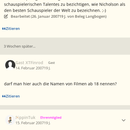
schauspielerischen Talentes zu bezichtigen, wie Nicholson als
den besten Schauspieler der Welt zu bezeichnen. ;-)
Bearbeitet (
26. Januar 2007
19 J.
von Beleg Langbogen)
Zitieren
3 Wochen später...
Gast XTFinrod
Gast
14. Februar 2007
19 J.
darf man hier auch die Namen von Filmen ab 18 nennen?
Zitieren
Ersteller-Statistik
PippinTuk
Ehrenmitglied
15. Februar 2007
19 J.