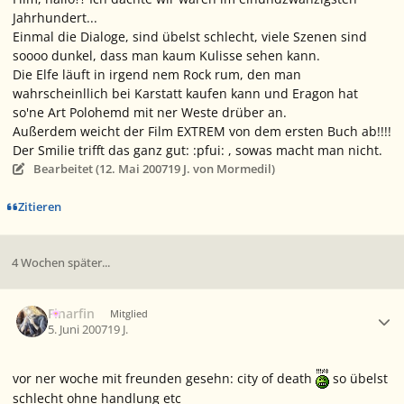
Jahrhundert...
Einmal die Dialoge, sind übelst schlecht, viele Szenen sind
soooo dunkel, dass man kaum Kulisse sehen kann.
Die Elfe läuft in irgend nem Rock rum, den man
wahrscheinllich bei Karstatt kaufen kann und Eragon hat
so'ne Art Polohemd mit ner Weste drüber an.
Außerdem weicht der Film EXTREM von dem ersten Buch ab!!!!
Der Smilie trifft das ganz gut: :pfui: , sowas macht man nicht.
Bearbeitet (
12. Mai 2007
19 J.
von Mormedil)
Zitieren
4 Wochen später...
Ersteller-Statistik
Finarfin
Mitglied
5. Juni 2007
19 J.
vor ner woche mit freunden gesehn: city of death
so übelst
schlecht ohne handlung etc