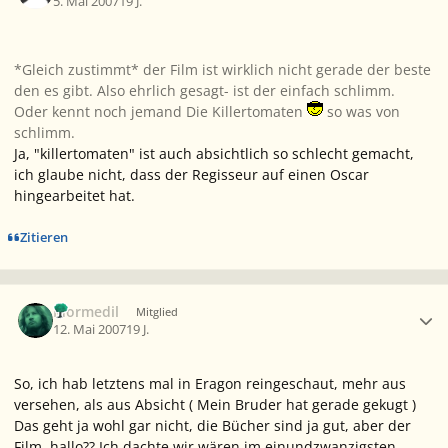
5. Mai 2007
19 J.
*Gleich zustimmt* der Film ist wirklich nicht gerade der beste
den es gibt. Also ehrlich gesagt- ist der einfach schlimm.
Oder kennt noch jemand
Die Killertomaten
so was von
schlimm.
Ja, "killertomaten" ist auch absichtlich so schlecht gemacht,
ich glaube nicht, dass der Regisseur auf einen Oscar
hingearbeitet hat.
Zitieren
Ersteller-Statistik
Mormedil
Mitglied
12. Mai 2007
19 J.
So, ich hab letztens mal in Eragon reingeschaut, mehr aus
versehen, als aus Absicht ( Mein Bruder hat gerade gekugt )
Das geht ja wohl gar nicht, die Bücher sind ja gut, aber der
Film, hallo?? Ich dachte wir wären im einundzwanzigsten