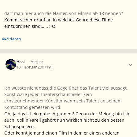
darf man hier auch die Namen von Filmen ab 18 nennen?
Kommt sicher drauf an in welches Genre diese Filme
einzuordnen sind...... :-O
Zitieren
Ersteller-Statistik
Sissi
Mitglied
15. Februar 2007
19 J.
Ich wusste nicht,dass die Gage über das Talent viel aussagt.
Sonst wäre jeder Theaterschauspieler kein
ernstzunehmender Künstler wenn sein Talent an seinem
Kontostand gemessen wird.
Oh, ja das ist ein gutes Argument! Genau der Meinug bin ich
auch, Collin Farell gehört nun wirklich nicht zu den besten
Schauspielern.
Oder kennt jemand einen Film in dem er einen anderen