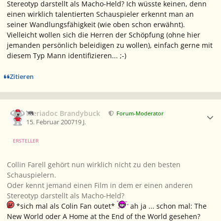
Stereotyp darstellt als Macho-Held? Ich wüsste keinen, denn
einen wirklich talentierten Schauspieler erkennt man an
seiner Wandlungsfähigkeit (wie oben schon erwähnt).
Vielleicht wollen sich die Herren der Schöpfung (ohne hier
jemanden persönlich beleidigen zu wollen), einfach gerne mit
diesem Typ Mann identifizieren... ;-)
Zitieren
Ersteller-Statistik
Meriadoc Brandybuck
Forum-Moderator
15. Februar 2007
19 J.
ERSTELLER
Collin Farell gehört nun wirklich nicht zu den besten
Schauspielern.
Oder kennt jemand einen Film in dem er einen anderen
Stereotyp darstellt als Macho-Held?
*sich mal als Colin Fan outet*
ah ja ... schon mal: The
New World oder A Home at the End of the World gesehen?