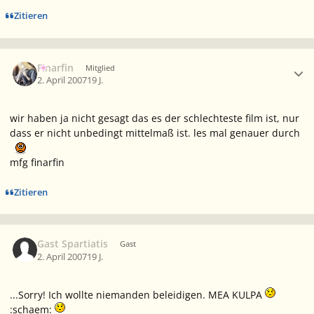
Zitieren
Ersteller-Statistik
Finarfin
Mitglied
2. April 2007
19 J.
wir haben ja nicht gesagt das es der schlechteste film ist, nur
dass er nicht unbedingt mittelmaß ist. les mal genauer durch
mfg finarfin
Zitieren
Gast Spartiatis
Gast
2. April 2007
19 J.
...Sorry! Ich wollte niemanden beleidigen. MEA KULPA
:schaem: