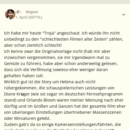
Ersteller-Statistik
Oli
Mitglied
1. April 2007
19 J.
Ich habe mir heute "Troja" angeschaut. Ich würde ihn nicht
unbedingt zu den "schlechtesten Filmen aller Zeiten" zählen,
aber schon ziemlich schlecht!
Ich kenne zwar die Originalvorlage nicht (hab mir aber
inzwischen vorgenommen, sie mir irgendwann mal zu
Gemüte zu führen), habe aber schon anderweitig gelesen,
dass sich die Verfilmung sowieso eher weniger daran
gehalten haben soll.
Wirklich gut ist die Story um Helena auch nicht
rübergekommen, die schauspielerischen Leistungen von
Diane Kr
u
ger (wie sie sogar im deutschen Fernsehprogramm
stand) und Orlando Bloom waren meiner Meinung nach eher
dürftig und im Großen und Ganzen hat der gesamte Film eher
von überlangen Einstellungen übertriebener Massenszenen
oder Miniaturen gelebt.
Zudem gab's da so einige Kameraeinstellungen/fahrten, die