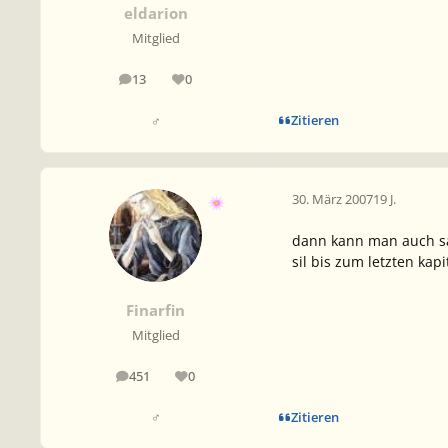
eldarion
Mitglied
13
0
Beiträge
Reputation
Zitieren
♂
30. März 2007
19 J.
dann kann man auch s
sil bis zum letzten kapi
Finarfin
Mitglied
451
0
Beiträge
Reputation
Zitieren
♂