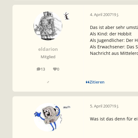
4. April 2007
19 J.
Das ist aber sehr umstä
Als Kind: der Hobbit
Als Jugendlicher: Der H
Als Erwachsener: Das S
eldarion
Nachricht aus Mitteler
Mitglied
13
0
Beiträge
Reputation
Zitieren
♂
5. April 2007
19 J.
Was ist das denn für ei