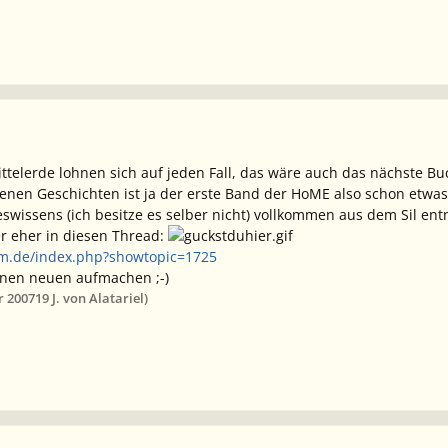
ttelerde lohnen sich auf jeden Fall, das wäre auch das nächste B
enen Geschichten ist ja der erste Band der HoME also schon etwas 
eswissens (ich besitze es selber nicht) vollkommen aus dem Sil e
r eher in diesen Thread:
um.de/index.php?showtopic=1725
einen neuen aufmachen ;-)
r 2007
19 J.
von Alatariel)