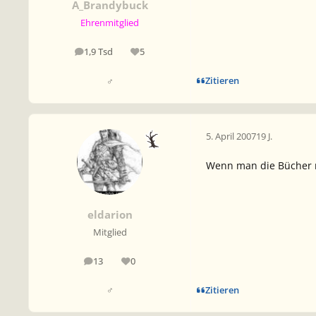
A_Brandybuck
Ehrenmitglied
1,9 Tsd
5
Beiträge
Reputation
Zitieren
♂
5. April 2007
19 J.
Wenn man die Bücher na
eldarion
Mitglied
13
0
Beiträge
Reputation
Zitieren
♂