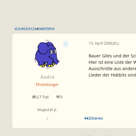
ERSTE SEITE
LETZTE SEITE
ZURÜCK
1
2
3
4
5
WEITER
13. April 2006
20 J.
Bauer Giles und der Sc
Hier ist eine Liste de
Ausschnitte aus ander
Lieder der Hobbits sin
André
Ehrenbürger
2,7 Tsd
3
Beiträge
Reputation
Majestät Jr.
Zitieren
♂