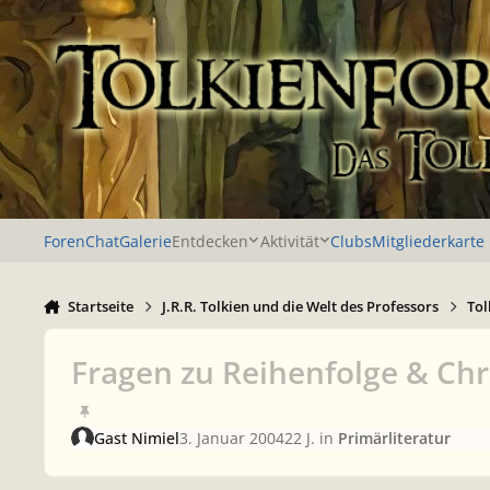
Zu Inhalt springen
Foren
Chat
Galerie
Entdecken
Aktivität
Clubs
Mitgliederkarte
Startseite
J.R.R. Tolkien und die Welt des Professors
Tol
Fragen zu Reihenfolge & Chr
Gast Nimiel
3. Januar 2004
22 J.
in
Primärliteratur