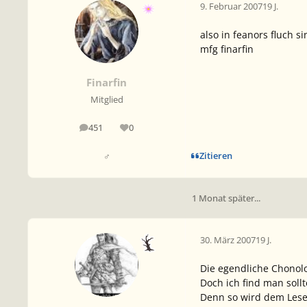
9. Februar 2007
19 J.
also in feanors fluch 
mfg finarfin
Finarfin
Mitglied
451
0
Beiträge
Reputation
Zitieren
♂
1 Monat später...
30. März 2007
19 J.
Die egendliche Chonolog
Doch ich find man sollt
Denn so wird dem Leser 