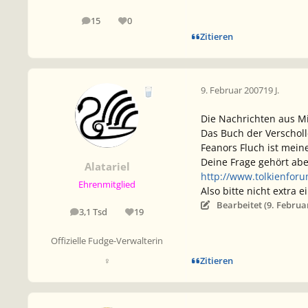
15
0
Beiträge
Reputation
Zitieren
9. Februar 2007
19 J.
Die Nachrichten aus Mi
Das Buch der Verscholl
Feanors Fluch ist mein
Deine Frage gehört abe
Alatariel
http://www.tolkienfor
Ehrenmitglied
Also bitte nicht extra 
Bearbeitet (
9. Februa
3,1 Tsd
19
Beiträge
Reputation
Offizielle Fudge-Verwalterin
Zitieren
♀