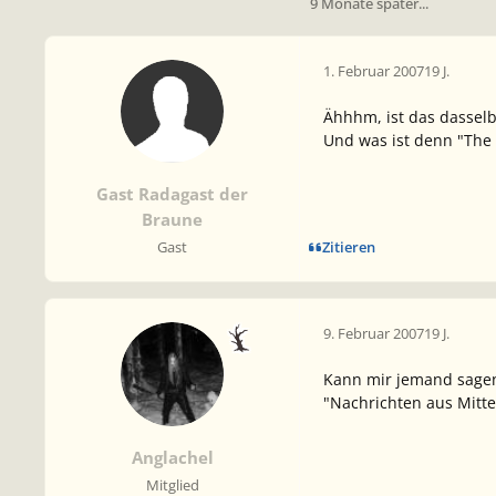
9 Monate später...
1. Februar 2007
19 J.
Ähhhm, ist das dassel
Und was ist denn "The
Gast Radagast der
Braune
Zitieren
Gast
9. Februar 2007
19 J.
Kann mir jemand sagen,
"Nachrichten aus Mitte
Anglachel
Mitglied