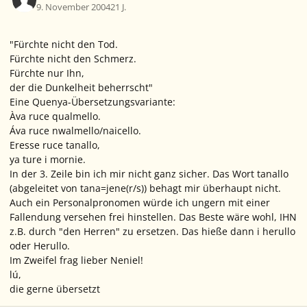
9. November 2004
21 J.
"Fürchte nicht den Tod.
Fürchte nicht den Schmerz.
Fürchte nur Ihn,
der die Dunkelheit beherrscht"
Eine Quenya-Übersetzungsvariante:
Àva ruce qualmello.
Áva ruce nwalmello/naicello.
Eresse ruce tanallo,
ya ture i mornie.
In der 3. Zeile bin ich mir nicht ganz sicher. Das Wort
tanallo
(abgeleitet von tana=jene(r/s)) behagt mir überhaupt nicht.
Auch ein Personalpronomen würde ich ungern mit einer
Fallendung versehen frei hinstellen. Das Beste wäre wohl, IHN
z.B. durch "den Herren" zu ersetzen. Das hieße dann
i herullo
oder
Herullo
.
Im Zweifel frag lieber Neniel!
lú,
die gerne übersetzt