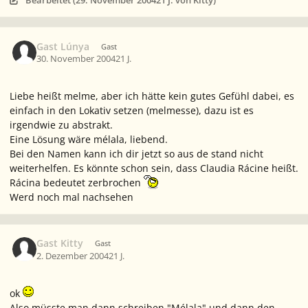
Bearbeitet (
29. November 2004
21 J.
von Kitty)
Gast Lúnya
Gast
30. November 2004
21 J.
Liebe heißt
melme
, aber ich hätte kein gutes Gefühl dabei, es
einfach in den Lokativ setzen (
melmesse
), dazu ist es
irgendwie zu abstrakt.
Eine Lösung wäre
mélala
, liebend.
Bei den Namen kann ich dir jetzt so aus de stand nicht
weiterhelfen. Es könnte schon sein, dass Claudia
Rácine
heißt.
Rácina
bedeutet zerbrochen
Werd noch mal nachsehen
Gast Kitty
Gast
2. Dezember 2004
21 J.
ok
Also müsste man dann schreiben "Mélala" und dann den