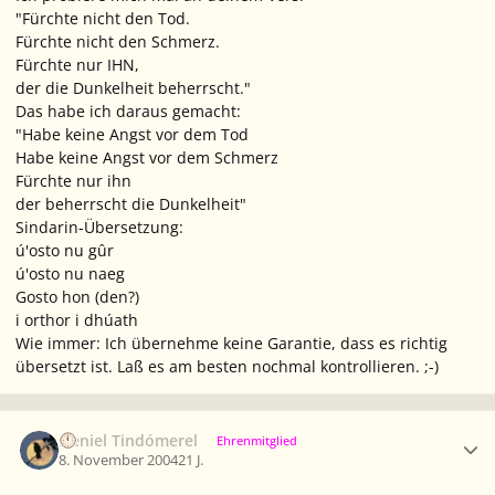
"Fürchte nicht den Tod.
Fürchte nicht den Schmerz.
Fürchte nur IHN,
der die Dunkelheit beherrscht."
Das habe ich daraus gemacht:
"Habe keine Angst vor dem Tod
Habe keine Angst vor dem Schmerz
Fürchte nur ihn
der beherrscht die Dunkelheit"
Sindarin-Übersetzung:
ú'osto nu gûr
ú'osto nu naeg
Gosto hon (den?)
i orthor i dhúath
Wie immer: Ich übernehme keine Garantie, dass es richtig
übersetzt ist. Laß es am besten nochmal kontrollieren. ;-)
Ersteller-Statistik
Neniel Tindómerel
Ehrenmitglied
8. November 2004
21 J.