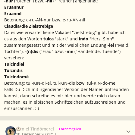
-nur
("Diener") bzw.
-nil
("Freund") angehängt:
Eruannur
Eruannil
Betonung: e-ru-AN-nur bzw. e-ru-AN-nil
Claudia/die Zielstrebige
Da es wie erwartet keine Vokabel "zielstrebig" gibt, habe ich
es aus den Worten
tulca
"stark" und
indo
"Herz, Sinn"
zusammengesetzt und mit der weiblichen Endung
-iel
("Maid,
Tochter"),
-(n)dis
("Frau" bzw.
-më
("Handelnde, Tuende")
versehen:
Tulcindiel
Tulcindis
Tulcindomë
Betonung: tul-KIN-di-el, tul-KIN-dis bzw. tul-KIN-do-me
Falls Du Dich mit irgendeiner Version der Namen anfreunden
kannst, dann schreibe es mir hier und werde mich daran
machen, es in elbischen Schriftzeichen aufzuschreiben und
einzuscannen. :-)
Ersteller-Statistik
Neniel Tindómerel
Ehrenmitglied
10. Dezember 2004
21 J.