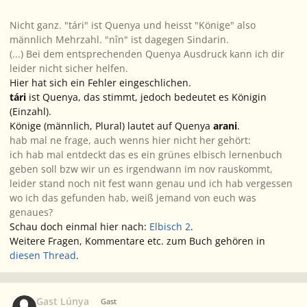
Nicht ganz. "tári" ist Quenya und heisst "Könige" also
männlich Mehrzahl. "nîn" ist dagegen Sindarin.
(...) Bei dem entsprechenden Quenya Ausdruck kann ich dir
leider nicht sicher helfen.
Hier hat sich ein Fehler eingeschlichen.
tári
ist Quenya, das stimmt, jedoch bedeutet es
Königin
(Einzahl).
Könige
(männlich, Plural) lautet auf Quenya
arani
.
hab mal ne frage, auch wenns hier nicht her gehört:
ich hab mal entdeckt das es ein grünes elbisch lernenbuch
geben soll bzw wir un es irgendwann im nov rauskommt,
leider stand noch nit fest wann genau und ich hab vergessen
wo ich das gefunden hab, weiß jemand von euch was
genaues?
Schau doch einmal hier nach:
Elbisch 2
.
Weitere Fragen, Kommentare etc. zum Buch gehören in
diesen Thread
.
Gast Lúnya
Gast