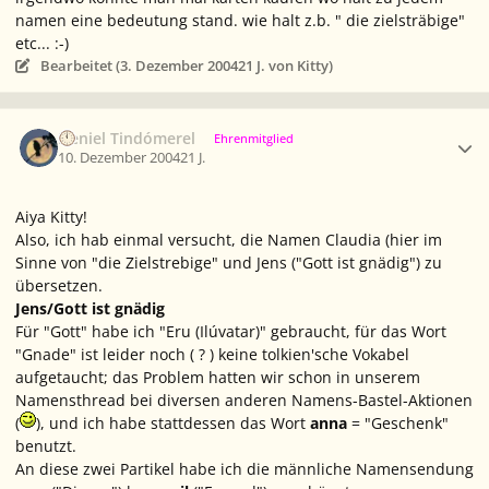
namen eine bedeutung stand. wie halt z.b. " die zielsträbige"
etc... :-)
Bearbeitet (
3. Dezember 2004
21 J.
von Kitty)
Ersteller-Statistik
Neniel Tindómerel
Ehrenmitglied
10. Dezember 2004
21 J.
Aiya Kitty!
Also, ich hab einmal versucht, die Namen
Claudia
(hier im
Sinne von "die Zielstrebige" und
Jens
("Gott ist gnädig") zu
übersetzen.
Jens/Gott ist gnädig
Für "Gott" habe ich "Eru (Ilúvatar)" gebraucht, für das Wort
"Gnade" ist leider noch ( ? ) keine tolkien'sche Vokabel
aufgetaucht; das Problem hatten wir schon in unserem
Namensthread bei diversen anderen Namens-Bastel-Aktionen
(
), und ich habe stattdessen das Wort
anna
= "Geschenk"
benutzt.
An diese zwei Partikel habe ich die männliche Namensendung