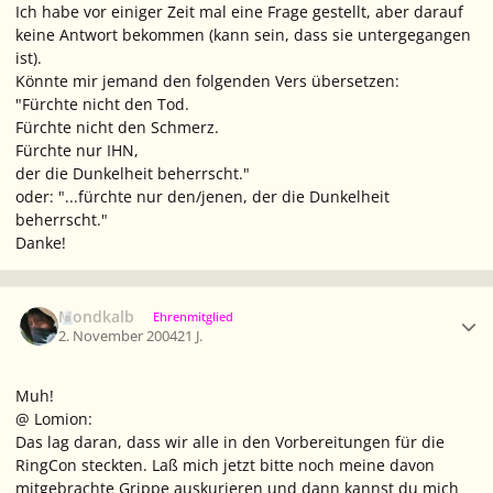
Ich habe vor einiger Zeit mal eine Frage gestellt, aber darauf
keine Antwort bekommen (kann sein, dass sie untergegangen
ist).
Könnte mir jemand den folgenden Vers übersetzen:
"Fürchte nicht den Tod.
Fürchte nicht den Schmerz.
Fürchte nur IHN,
der die Dunkelheit beherrscht."
oder: "...fürchte nur den/jenen, der die Dunkelheit
beherrscht."
Danke!
Ersteller-Statistik
Mondkalb
Ehrenmitglied
2. November 2004
21 J.
Muh!
@ Lomion:
Das lag daran, dass wir alle in den Vorbereitungen für die
RingCon steckten. Laß mich jetzt bitte noch meine davon
mitgebrachte Grippe auskurieren und dann kannst du mich