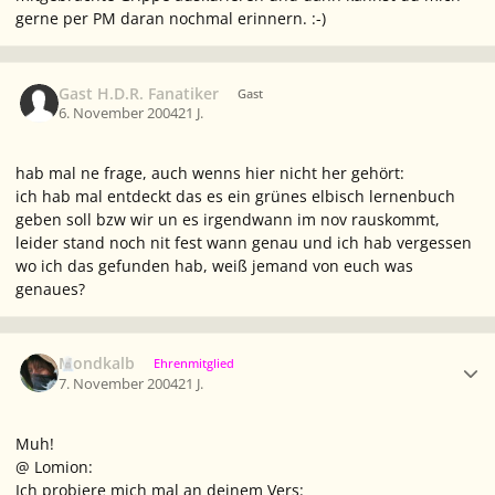
gerne per PM daran nochmal erinnern. :-)
Gast H.D.R. Fanatiker
Gast
6. November 2004
21 J.
hab mal ne frage, auch wenns hier nicht her gehört:
ich hab mal entdeckt das es ein grünes elbisch lernenbuch
geben soll bzw wir un es irgendwann im nov rauskommt,
leider stand noch nit fest wann genau und ich hab vergessen
wo ich das gefunden hab, weiß jemand von euch was
genaues?
Ersteller-Statistik
Mondkalb
Ehrenmitglied
7. November 2004
21 J.
Muh!
@ Lomion:
Ich probiere mich mal an deinem Vers: