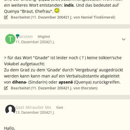
ein weiteres Wort entstanden:
indis
. Und das bedeutet auf
Quenya "Braut, Ehefrau".
Bearbeitet (
11. Dezember 2004
21 J.
von Neniel Tindómerel)
Ersteller-Statistik
thorsten
Mitglied
11. Dezember 2004
21 J.
> für das Wort "Gnade" ist leider noch ( ? ) keine tolkien'sche
Vokabel aufgetaucht;
Zu dem Grad zu dem 'Gnade' durch 'Vergebung' ausgedrückt
werden kann kann man auf ein Verbalsubstantiv abgeleitet
von
díhena-
(Sindarin) oder
apsenë
(Quenya) zurückgreifen.
Bearbeitet (
11. Dezember 2004
21 J.
von thorsten)
Gast Mirauder Mo
Gast
13. Dezember 2004
21 J.
Hallo,