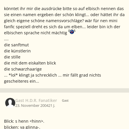
könntet ihr mir die ausdrücke bitte so auf elbisch nennen das
sie einen namen ergeben der schön klingt... oder hättet ihr da
gleich eigene schöne namensvorschläge? wär für nen mini
fanfic speziell dreht es sich da um elben... leider bin ich der
elbischen sprache nicht mächtig
....
die sanftmut
die künstlerin
die stille
die mit dem eiskalten blick
die schwarzhaarige
... *lol* klingt ja schrecklich ... mir fällt grad nichts
gescheiteres ein...
Gast H.D.R. Fanatiker
Gast
23. November 2004
21 J.
Blick: s henn <hinn>.
blicken: va glinna-.