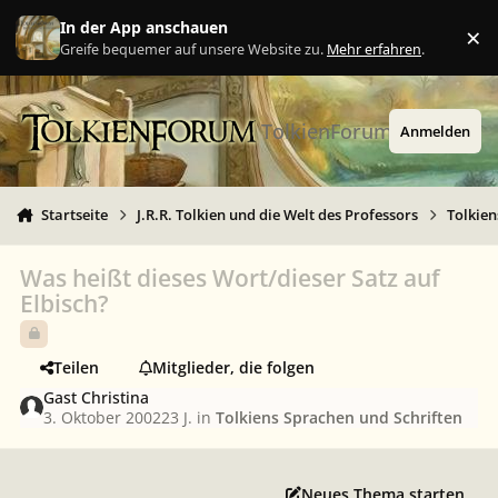
Zu Inhalt springen
In der App anschauen
×
Ig
Greife bequemer auf unsere Website zu.
Mehr erfahren
.
TolkienForum
Anmelden
Startseite
J.R.R. Tolkien und die Welt des Professors
Tolkien
Was heißt dieses Wort/dieser Satz auf
Elbisch?
Teilen
Mitglieder, die folgen
Gast Christina
3. Oktober 2002
23 J.
in
Tolkiens Sprachen und Schriften
Neues Thema starten