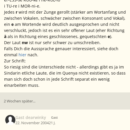
i TU-re i MOR-ni-e.
Jedes
r
wird mit der Zunge gerollt (stärker am Wortanfang und
zwischen Vokalen, schwächer zwischen Konsonant und Vokal),
ein
e
am Wortende wird deutlich ausgesprochen und nicht
verschluckt, jedoch ist es ein sehr offener Laut (eher Richtung
ä
als in Richtung eines geschlossenes, gequetschten
e
).
Der Laut
nw
ist nur sehr schwer zu umschreiben.
Falls Dich die Aussprache genauer interessiert, siehe doch
einmal
hier
nach.
Zur Schrift:
So riesig sind die Unterschiede nicht - allerdings gibt es ja im
Sindarin etliche Laute, die im Quenya nicht existieren, so dass
man sich doch schon in jede Schrift separat ein wenig
einarbeiten muss.
2 Wochen später...
Gast dearwinky
Gast
22. November 2004
21 J.