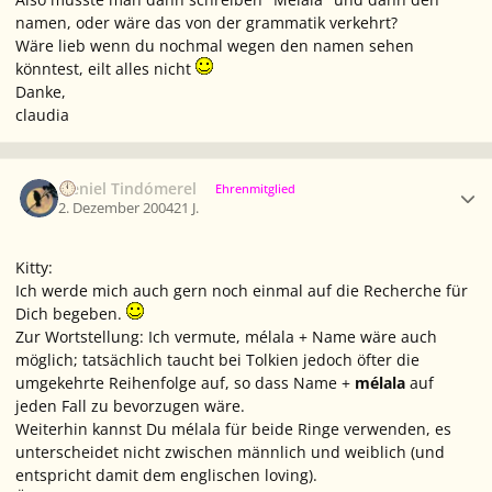
namen, oder wäre das von der grammatik verkehrt?
Wäre lieb wenn du nochmal wegen den namen sehen
könntest, eilt alles nicht
Danke,
claudia
Ersteller-Statistik
Neniel Tindómerel
Ehrenmitglied
2. Dezember 2004
21 J.
Kitty:
Ich werde mich auch gern noch einmal auf die Recherche für
Dich begeben.
Zur Wortstellung: Ich vermute,
mélala +
Name
wäre auch
möglich; tatsächlich taucht bei Tolkien jedoch öfter die
umgekehrte Reihenfolge auf, so dass
Name
+
mélala
auf
jeden Fall zu bevorzugen wäre.
Weiterhin kannst Du
mélala
für beide Ringe verwenden, es
unterscheidet nicht zwischen männlich und weiblich (und
entspricht damit dem englischen
loving
).