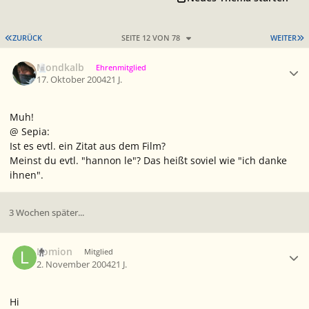
ERSTE SEITE
L
ZURÜCK
SEITE 12 VON 78
WEITER
Ersteller-Statistik
Mondkalb
Ehrenmitglied
17. Oktober 2004
21 J.
Muh!
@ Sepia:
Ist es evtl. ein Zitat aus dem Film?
Meinst du evtl. "hannon le"? Das heißt soviel wie "ich danke
ihnen".
3 Wochen später...
Ersteller-Statistik
Lomion
Mitglied
2. November 2004
21 J.
Hi