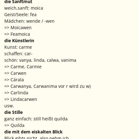
die Sanftmut
weich,sanft: moica
Geist/Seele: fea
Mädchen: wende / -wen
=>
Moicawen
=>
Feamoica
die Künstlerin
Kunst: carme
schaffen: car-
schön: vanya, linda, calwa, vanima
=>
Carme, Carmie
=>
Carwen
=>
Cárala
=>
Carwanya, Carwanima vor r wird zu w)
=>
Carlinda
=>
Lindacarwen
usw.
die Stille
ganz einfach: still heißt quilda
=>
Quilda
die mit dem eiskalten Blick
Blick gibts nicht, also nehm ich