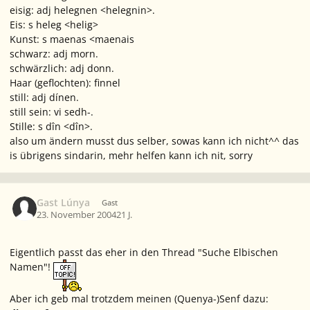
eisig: adj helegnen <helegnin>.
Eis: s heleg <helig>
Kunst: s maenas <maenais
schwarz: adj morn.
schwärzlich: adj donn.
Haar (geflochten): finnel
still: adj dínen.
still sein: vi sedh-.
Stille: s dîn <dîn>.
also um ändern musst dus selber, sowas kann ich nicht^^ das
is übrigens sindarin, mehr helfen kann ich nit, sorry
Gast Lúnya
Gast
23. November 2004
21 J.
Eigentlich passt das eher in den Thread "Suche Elbischen
Namen"!
Aber ich geb mal trotzdem meinen (Quenya-)Senf dazu: