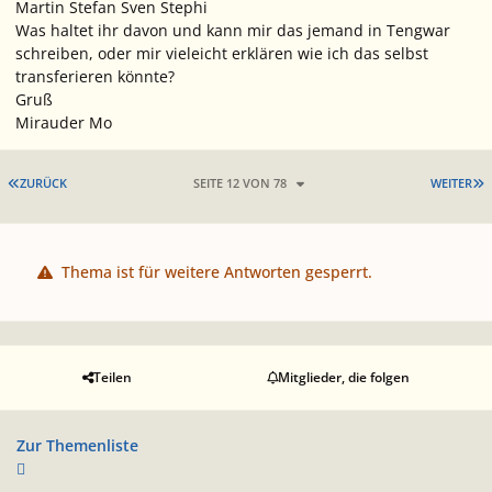
Martin Stefan Sven Stephi
Was haltet ihr davon und kann mir das jemand in Tengwar
schreiben, oder mir vieleicht erklären wie ich das selbst
transferieren könnte?
Gruß
Mirauder Mo
ERSTE SEITE
L
ZURÜCK
SEITE 12 VON 78
WEITER
Thema ist für weitere Antworten gesperrt.
Teilen
Mitglieder, die folgen
Zur Themenliste