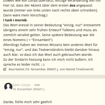
(soweit wie von Lúnya übersetzt; einzige Veränderung von mir
hier ist, dass der Akzent über dem ersten
áva
angepasst
wurde [immer von links unten nach rechts oben schreiben].
Dann wäre mein Vorschlag:)
i turë i mornië.
Das Wort
eressë
in seiner Bedeutung "einzig, nur" entstammt
übrigens einem sehr frühen Entwurf Tolkiens und muss als
ziemlich veraltet gelten. Seine spätere Bedeutung war die
eines Nomens ( = "Einsamkeit").
Allerdings haben wir meines Wissens kein anderes Wort für
"einzig, nur", und das Textverständnis bleibt darüber hinaus
auch klar, so dass ich das Wort auch gebrauchen würde.
Zu der Sindarin-Fassung kann ich mich nicht äußern, ich
spreche es leider nicht. ;-)
Bearbeitet (
10. November 2004
21 J.
von Neniel Tindómerel)
Gast Lúnya
Gast
10. November 2004
21 J.
Danke, fühle mich sehr geehrt!