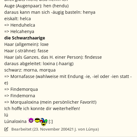
Auge (Augenpaar): hen (hendu)
daraus kann man sich -äugig basteln: henya
eiskalt: helca
=>
Henduhelca
=>
Helcahenya
die Schwarzhaarige
Haar (allgemein): loxe
Haar (-strähne): fasse
Haar (als Ganzes, das H. einer Person): findesse
daraus abgeleitet: loxina (-haarig)
schwarz: morna, morqua
=>
Mornafasse
(wahlweise mit Endung -ie, -iel oder -ien statt -
e)
=>
Findemorqua
=>
Findemorna
=>
Morqualoxina
(mein persönlicher Favorit!)
Ich hoffe ich konnte dir weiterhelfen!
lú
Lúnaloxina
[:]
Bearbeitet (
23. November 2004
21 J.
von Lúnya)