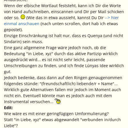
Wenn der elbische Wortlaut feststeht, kann ich Dir die Worte
von Hand aufschreiben, einscannen und Dir per Mail schicken
oder so.
(Wie das in etwa aussieht, kannst Du Dir
--> hier
einmal anschauen
(nach unten scrollen, dort hab ich etwas
gepostet).
Einzige Einschränkung ist halt nur, dass es Quenya (und nicht
Sindarin) sein muss.
Eine ganz allgemeine Frage wäre jedoch noch, ob die
Bedeutung "in Liebe, xyz" durch das aktive Partizip wirklich
ausgedrückt wird... es ist nicht sehr leicht, passende
Umschreibungen zu finden, und ich finde Lúnyas Idee wirklich
gut.
Jedoch bedenke, dass dann auf den Ringen genaugenommen
folgendes stünde: "(freundschaftlich) liebende/r + Name"...
Wirklich gute Alternativen fallen mir jedoch im Moment auch
nicht ein. Eventuell könnte man es jedoch auch mit dem
Instrumental versuchen...
Edit:
Wie wäre es mit einer geringfügigen Umformulierung?
Statt "in Liebe, xyz" etwas abgewandelt
"verbunden in/durch
Liebe"
?