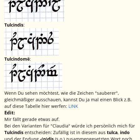
Tulcindis
:
Tulcindomë
:
Wenn Du sehen möchtest, wie die Zeichen "sauberer",
gleichmäßiger ausschauen, kannst Du ja mal einen Blick z.B.
auf diese Tabelle hier werfen:
LINK
Edit:
Mir fällt gerade etwas auf.
Bei den Varianten für "Claudia" würde ich persönlich mich für
Tulcindis
entscheiden: Zufällig ist in diesem aus
tulca
,
indo
und der Endung
-(n)dis
(s.o.) zusammengesetzten Wort noch