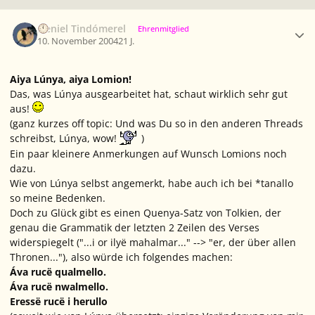
Ersteller-Statistik
Neniel Tindómerel
Ehrenmitglied
10. November 2004
21 J.
Aiya Lúnya, aiya Lomion!
Das, was Lúnya ausgearbeitet hat, schaut wirklich sehr gut
aus!
(ganz kurzes off topic: Und was Du so in den anderen Threads
schreibst, Lúnya, wow!
)
Ein paar kleinere Anmerkungen auf Wunsch Lomions noch
dazu.
Wie von Lúnya selbst angemerkt, habe auch ich bei
*tanallo
so meine Bedenken.
Doch zu Glück gibt es einen Quenya-Satz von Tolkien, der
genau die Grammatik der letzten 2 Zeilen des Verses
widerspiegelt (
"...i or ilyë mahalmar..." --> "er, der über allen
Thronen..."
), also würde ich folgendes machen:
Áva rucë qualmello.
Áva rucë nwalmello.
Eressë rucë i herullo