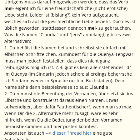
Übrigens muss darauf hingewiesen werden, dass das Verb
mel-
eigentlich für eine freundschaftliche (nicht-erotische)
Liebe steht. Leider ist (bislang?) kein Verb aufgetaucht,
welches sich auf die geschlechtliche Liebe bezieht. Doch es ist
üblich geworden, stattdessen dennoch
mel-
zu gebrauchen.
Was die Namen "Claudia" und "Jens" anbelangt, gibt es zwei
Alternativen:
1. Du behälst die Namen bei und schreibst sie einfach mit
elbischen Schriftzeichen. Zumindest für die Quenya-Tengwar
muss man jedoch feststellen, dass dies nicht ganz
reibungslos möglich ist. Z.B. gibt es kein alleinstehendes "d"
im Quenya (im Sindarin jedoch schon; allerdings beherrsche
ich Sindarin weder in Sprache noch in Buchstaben). Dein
Name sähe dann beispielsweise so aus: Clau
nd
ia
2. Du nimmst die
Bedeutung
der Vornamen, übersetzt sie ins
Elbische und konstruierst daraus einen Namen. Etwas
aufwendiger, aber dafür "authentischer", wenn man so mag.
Wenn Dir die 2. Alternative mehr zusagt, wäre es sehr
hilfreich, wenn Du die Bedeutung der beiden Vornamen
herausbekommen und hier posten könntest.
Ansonsten ist auch
--> dieser Thread hier
eine gute
Anlaufstelle.