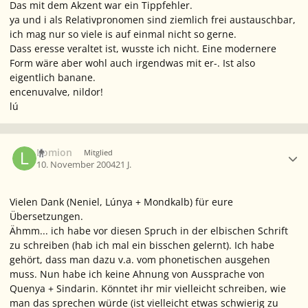
Das mit dem Akzent war ein Tippfehler.
ya
und
i
als Relativpronomen sind ziemlich frei austauschbar,
ich mag nur so viele
i
s auf einmal nicht so gerne.
Dass
eresse
veraltet ist, wusste ich nicht. Eine modernere
Form wäre aber wohl auch irgendwas mit
er-
. Ist also
eigentlich banane.
encenuvalve, nildor!
lú
Ersteller-Statistik
Lomion
Mitglied
10. November 2004
21 J.
Vielen Dank (Neniel, Lúnya + Mondkalb) für eure
Übersetzungen.
Ähmm... ich habe vor diesen Spruch in der elbischen Schrift
zu schreiben (hab ich mal ein bisschen gelernt). Ich habe
gehört, dass man dazu v.a. vom phonetischen ausgehen
muss. Nun habe ich keine Ahnung von Aussprache von
Quenya + Sindarin. Könntet ihr mir vielleicht schreiben, wie
man das sprechen würde (ist vielleicht etwas schwierig zu