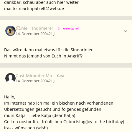
dankbar, schau aber auch hier weiter
mailto: martinpatzelt@web.de
Ersteller-Statistik
Neniel Tindómerel
Ehrenmitglied
14. Dezember 2004
21 J.
Das wäre dann mal etwas für die Sindarinler.
Nimmt das jemand von Euch in Angriff?
Gast Mirauder Mo
Gast
14. Dezember 2004
21 J.
Hallo,
Im Internet hab ich mal ein bischen nach vorhandenen
Übersetzungen gesucht und folgendes gefunden:
muin Katja - Liebe Katja (dear Katja)
Gell na nostor lín - fröhlichen Geburtstag(Joy to the birthday)
íra- - wünschen (wish)