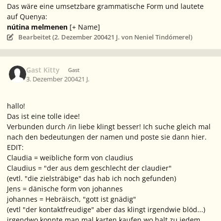
Das wäre eine umsetzbare grammatische Form und lautete
auf Quenya:
nútina melmenen
[+ Name]
Bearbeitet (
2. Dezember 2004
21 J.
von Neniel Tindómerel)
Gast Kitty
Gast
3. Dezember 2004
21 J.
hallo!
Das ist eine tolle idee!
Verbunden durch /in liebe klingt besser! Ich suche gleich mal
nach den bedeutungen der namen und poste sie dann hier.
EDIT:
Claudia = weibliche form von claudius
Claudius = "der aus dem geschlecht der claudier"
(evtl. "die zielsträbige" das hab ich noch gefunden)
Jens = dänische form von johannes
johannes = Hebräisch, "gott ist gnädig"
(evtl "der kontaktfreudige" aber das klingt irgendwie blöd...)
irgendwo konnte man mal karten kaufen wo halt zu jedem