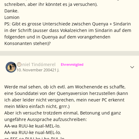
schreiben, aber ihr könntet es ja versuchen).
Danke.
Lomion
PS: Gibt es grosse Unterschiede zwischen Quenya + Sindarin
in der Schrift (ausser dass Vokalzeichen im Sindarin auf dem
folgenden und in Quenya auf dem vorangehenden
Konsonanten stehen)?
Ersteller-Statistik
Neniel Tindómerel
Ehrenmitglied
10. November 2004
21 J.
Werde mal sehen, ob ich evtl. am Wochenende es schaffe,
eine Sounddatei von der Quenyaversion herzustellen (kann
ich aber leider nicht versprechen, mein neuer PC erkennt
mein Mikro einfach nicht, grrr.)
Aber ich versuche trotzdem einmal, Betonung und ganz
ungefähre Aussprache aufzuschreiben:
AA-wa RUU-ke kual-MEL-lo.
AA-wa RUU-ke nual-MEL-lo.
er-ESS-se RUU-ke i he-RUL-lo