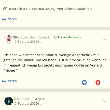
Bearbeitet (
10. Februar 2022
4 J.
von LinkeFaustMelkors)
Zitieren
Ersteller-Statistik
Meriadoc Brandybuck
Forum-Moderator
10. Februar 2022
4 J.
Ich habe wie immer scheinbar zu wenige Ansprüche - mir
gefallen die Bilder und ich habe Lust auf mehr (auch wenn ich
mir eigentlich wenig bis nichts anschauen wollte im Vorfeld
*kicher*)
Zitieren
1
1
Ersteller-Statistik
Blauborke
Mitglied
10. Februar 2022
4 J.