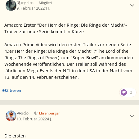
Gargrim
Mitglied
9. Februar 2022
4 J.
Amazon: Erster "Der Herr der Ringe: Die Ringe der Macht"-
Trailer zur neue Serie kommt in Kürze
Amazon Prime Video wird den ersten Trailer zur neuen Serie
"Der Herr der Ringe: Die Ringe der Macht" ("The Lord of the
Rings: The Rings of Power) zum "Super Bowl" am kommenden
Wochenende veröffentlichen. Der Trailer soll während des
jährlichen Mega-Events der NFL in den USA in der Nacht vom
13. auf den 14. Februar erscheinen.
Zitieren
2
Ersteller-Statistik
Frodo
Ehrenbürger
10. Februar 2022
4 J.
Die ersten