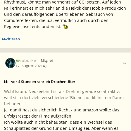
Rhythmus), könnte man vermehrt auf CGI setzen. Auf jeden
Fall erinnert es mich sehr an die Hektik der Hobbit-Produktion
und den darauffolgenden übertriebenen Gebrauch von
Comutereffekten, die u.a. vermutlich auch durch den
Regiewechsel entstanden ist.
Zitieren
Ersteller-Statistik
Blauborke
Mitglied
17. August 2021
4 J.
vor 4 Stunden schrieb Drachentöter:
Wohl kaum. Neuseeland ist als Drehort gerade so attraktiv,
weil sich dort viele verschiedene 'Biome' auf kleinstem Raum
befinden.
Ja, damit hast du sicherlich Recht - und amazon wollte das
Erfolgsrezept der Filme aufgreifen.
Ich wollte auch nicht behaupten, dass ein Wechsel des
Schauplatzes
der Grund
für den Umzug sei. Aber wenn es