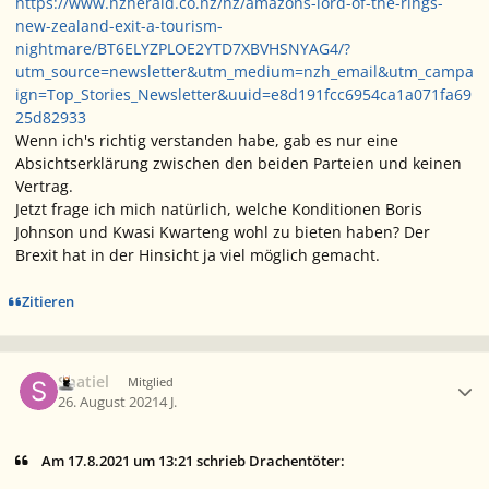
https://www.nzherald.co.nz/nz/amazons-lord-of-the-rings-
new-zealand-exit-a-tourism-
nightmare/BT6ELYZPLOE2YTD7XBVHSNYAG4/?
utm_source=newsletter&utm_medium=nzh_email&utm_campa
ign=Top_Stories_Newsletter&uuid=e8d191fcc6954ca1a071fa69
25d82933
Wenn ich's richtig verstanden habe, gab es nur eine
Absichtserklärung zwischen den beiden Parteien und keinen
Vertrag.
Jetzt frage ich mich natürlich, welche Konditionen Boris
Johnson und Kwasi Kwarteng wohl zu bieten haben? Der
Brexit hat in der Hinsicht ja viel möglich gemacht.
Zitieren
Ersteller-Statistik
Shatiel
Mitglied
26. August 2021
4 J.
Am 17.8.2021 um 13:21 schrieb Drachentöter: