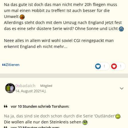
Na das gute ist doch das man nicht mehr 20h fliegen muss
um mal einen Hobbit zu treffen! Ist auch besser für die
Umwelt
Allerdings steht doch mit dem Umzug nach England jetzt fest
das es eine sehr düstere Serie wird? Ohne Sonne und Licht
Neee alles in allem wird wohl soviel CGI reingepackt man
erkennt England eh nicht mehr...
Zitieren
1
1
Ersteller-Statistik
Cabadaich
Mitglied
14. August 2021
4 J.
vor 10 Stunden schrieb Torshavn:
Na ja, das sind sie doch schon durch die Serie 'Outländer'
.
Die wollen alle nur den Steinkreis sehen
vor 22 Minuten schrieb wm: