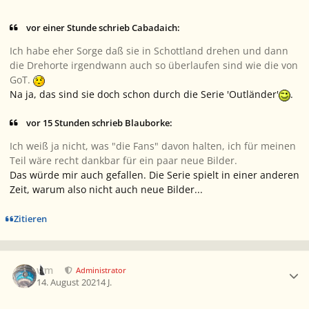
vor einer Stunde schrieb Cabadaich:
Ich habe eher Sorge daß sie in Schottland drehen und dann
die Drehorte irgendwann auch so überlaufen sind wie die von
GoT.
Na ja, das sind sie doch schon durch die Serie 'Outländer'
.
vor 15 Stunden schrieb Blauborke:
Ich weiß ja nicht, was "
die
Fans
" davon halten, ich für meinen
Teil wäre recht dankbar für ein paar neue Bilder.
Das würde mir auch gefallen. Die Serie spielt in einer anderen
Zeit, warum also nicht auch neue Bilder...
Zitieren
Ersteller-Statistik
wm
Administrator
14. August 2021
4 J.