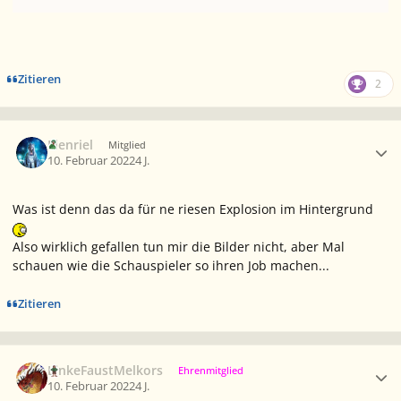
Zitieren
2
Ersteller-Statistik
Elenriel
Mitglied
10. Februar 2022
4 J.
Was ist denn das da für ne riesen Explosion im Hintergrund
Also wirklich gefallen tun mir die Bilder nicht, aber Mal
schauen wie die Schauspieler so ihren Job machen...
Zitieren
Ersteller-Statistik
LinkeFaustMelkors
Ehrenmitglied
10. Februar 2022
4 J.