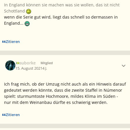
In England können sie machen was sie wollen, das ist nicht
Schottland
wenn die Serie gut wird, liegt das schnell so dermassen in
England...
Zitieren
Ersteller-Statistik
Blauborke
Mitglied
15. August 2021
4 J.
Ich frag mich, ob der Umzug nicht auch als ein Hinweis darauf
gedeutet werden könnte, dass die zweite Staffel in Númenor
spielt: sturmumtoste Hochmoore, mildes Klima im Süden -
nur mit dem Weinanbau dürfte es schwierig werden.
Zitieren