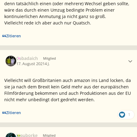
denn tatsächlich einen (oder mehrere) Wechsel geben sollte,
wäre das durch einen Umzug bedingte Problem einer
kontinuierlichen Anmutung ja nicht ganz so groß.
Vielleicht rede ich aber auch nur Quatsch.
Zitieren
Ersteller-Statistik
Cabadaich
Mitglied
17. August 2021
4 J.
Vielleicht will Großbritanien auch amazon ins Land locken, da
sie ja nach dem Brexit kein Geld mehr aus der europäischen
Filmförderung bekommen und auch Produktionen aus der EU
nicht mehr unbedingt dort gedreht werden.
Zitieren
1
Ersteller-Statistik
Blauborke
Mitglied