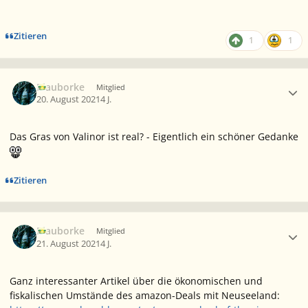
Zitieren
1
1
Ersteller-Statistik
Blauborke
Mitglied
20. August 2021
4 J.
Das Gras von Valinor ist real? - Eigentlich ein schöner Gedanke
Zitieren
Ersteller-Statistik
Blauborke
Mitglied
21. August 2021
4 J.
Ganz interessanter Artikel über die ökonomischen und
fiskalischen Umstände des amazon-Deals mit Neuseeland: