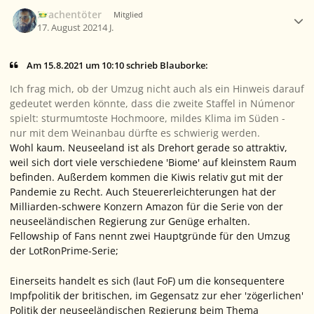
Ersteller-Statistik
Drachentöter
Mitglied
17. August 2021
4 J.
Am 15.8.2021 um 10:10 schrieb Blauborke:
Ich frag mich, ob der Umzug nicht auch als ein Hinweis darauf
gedeutet werden könnte, dass die zweite Staffel in Númenor
spielt: sturmumtoste Hochmoore, mildes Klima im Süden -
nur mit dem Weinanbau dürfte es schwierig werden.
Wohl kaum. Neuseeland ist als Drehort gerade so attraktiv,
weil sich dort viele verschiedene 'Biome' auf kleinstem Raum
befinden. Außerdem kommen die Kiwis relativ gut mit der
Pandemie zu Recht. Auch Steuererleichterungen hat der
Milliarden-schwere Konzern Amazon für die Serie von der
neuseeländischen Regierung zur Genüge erhalten.
Fellowship of Fans nennt zwei Hauptgründe für den Umzug
der LotRonPrime-Serie;
Einerseits handelt es sich (laut FoF) um die konsequentere
Impfpolitik der britischen, im Gegensatz zur eher 'zögerlichen'
Politik der neuseeländischen Regierung beim Thema