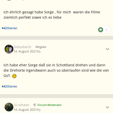
Ich ehrlich gesagt habe Sorge , für mich waren die Filme
ziemlich perfekt sowie ich es liebe
Zitieren
2
Ersteller-Statistik
Cabadaich
Mitglied
14. August 2021
4 J.
Ich habe eher Sorge daß sie in Schottland drehen und dann
die Drehorte irgendwann auch so überlaufen sind wie die von
GoT.
Zitieren
Ersteller-Statistik
Torshavn
Forum-Moderator
14. August 2021
4 J.