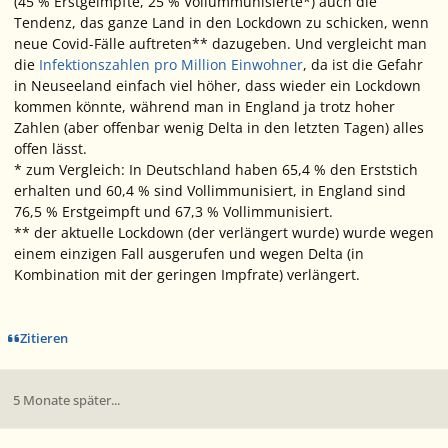
(45 % Erstgeimpfte, 25 % Vollummunisierte*) auch die
Tendenz, das ganze Land in den Lockdown zu schicken, wenn
neue Covid-Fälle auftreten** dazugeben. Und vergleicht man
die
Infektionszahlen pro Million Einwohner
, da ist die Gefahr
in Neuseeland einfach viel höher, dass wieder ein Lockdown
kommen könnte, während man in England ja trotz hoher
Zahlen (aber offenbar wenig Delta in den letzten Tagen) alles
offen lässt.
* zum Vergleich: In Deutschland haben 65,4 % den Erststich
erhalten und 60,4 % sind Vollimmunisiert, in England sind
76,5 % Erstgeimpft und 67,3 % Vollimmunisiert.
** der aktuelle Lockdown (der verlängert wurde) wurde wegen
einem einzigen Fall ausgerufen und wegen Delta (in
Kombination mit der geringen Impfrate) verlängert.
Zitieren
5 Monate später...
Ersteller-Statistik