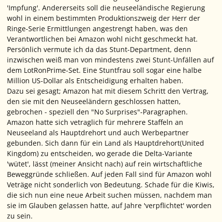
'Impfung'. Andererseits soll die neuseeländische Regierung
wohl in einem bestimmten Produktionszweig der Herr der
Ringe-Serie Ermittlungen angestrengt haben, was den
Verantwortlichen bei Amazon wohl nicht geschmeckt hat.
Persönlich vermute ich da das Stunt-Department, denn
inzwischen weiß man von mindestens zwei Stunt-Unfällen auf
dem LotRonPrime-Set. Eine Stuntfrau soll sogar eine halbe
Million US-Dollar als Entscheidigung erhalten haben.
Dazu sei gesagt; Amazon hat mit diesem Schritt den Vertrag,
den sie mit den Neuseeländern geschlossen hatten,
gebrochen - speziell den "No Surprises"-Paragraphen.
Amazon hatte sich vetraglich für mehrere Staffeln an
Neuseeland als Hauptdrehort und auch Werbepartner
gebunden. Sich dann für ein Land als Hauptdrehort(United
Kingdom) zu entscheiden, wo gerade die Delta-Variante
'wütet', lässt (meiner Ansicht nach) auf rein wirtschaftliche
Beweggründe schließen. Auf jeden Fall sind für Amazon wohl
Veträge nicht sonderlich von Bedeutung. Schade für die Kiwis,
die sich nun eine neue Arbeit suchen müssen, nachdem man
sie im Glauben gelassen hatte, auf Jahre 'verpflichtet' worden
zu sein.