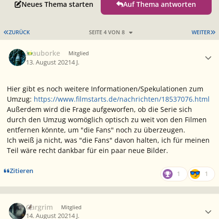
Neues Thema starten
Auf Thema antworten
ERSTE SEITE
L
ZURÜCK
SEITE 4 VON 8
WEITER
Ersteller-Statistik
Blauborke
Mitglied
13. August 2021
4 J.
Hier gibt es noch weitere Informationen/Spekulationen zum
Umzug:
https://www.filmstarts.de/nachrichten/18537076.html
Außerdem wird die Frage aufgeworfen, ob die Serie sich
durch den Umzug womöglich optisch zu weit von den Filmen
entfernen könnte, um "die Fans" noch zu überzeugen.
Ich weiß ja nicht, was "
die
Fans
" davon halten, ich für meinen
Teil wäre recht dankbar für ein paar neue Bilder.
Zitieren
1
1
Ersteller-Statistik
Gargrim
Mitglied
14. August 2021
4 J.