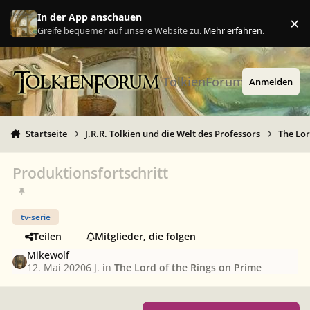
Zu Inhalt springen
In der App anschauen
×
Ig
Greife bequemer auf unsere Website zu.
Mehr erfahren
.
TolkienForum
Anmelden
Startseite
J.R.R. Tolkien und die Welt des Professors
The Lor
Produktionsfortschritt
tv-serie
Teilen
Mitglieder, die folgen
Mikewolf
12. Mai 2020
6 J.
in
The Lord of the Rings on Prime