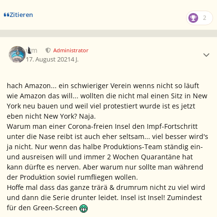
Zitieren
2
Ersteller-Statistik
wm
Administrator
17. August 2021
4 J.
hach Amazon... ein schwieriger Verein wenns nicht so läuft
wie Amazon das will... wollten die nicht mal einen Sitz in New
York neu bauen und weil viel protestiert wurde ist es jetzt
eben nicht New York? Naja.
Warum man einer Corona-freien Insel den Impf-Fortschritt
unter die Nase reibt ist auch eher seltsam... viel besser wird's
ja nicht. Nur wenn das halbe Produktions-Team ständig ein-
und ausreisen will und immer 2 Wochen Quarantäne hat
kann dürfte es nerven. Aber warum nur sollte man während
der Produktion soviel rumfliegen wollen.
Hoffe mal dass das ganze trärä & drumrum nicht zu viel wird
und dann die Serie drunter leidet. Insel ist Insel! Zumindest
für den Green-Screen