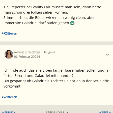
Tja, Reporter bei
Vanity Fair
müsste man sein, dann hätte
man schon drei Folgen sehen können.
Stimmt schon, die Bilder wirken ein wenig clean, aber
immerhin: Galadriel darf baden gehen
Zitieren
Ersteller-Statistik
Arwen Bruchtal
Mitglied
10. Februar 2022
4 J.
Ich finde auch das alle Elben lange Haare haben sollen,und ja
flirten Elrond und Galadriel miteinander?
Bin gespannt ob Galadriels Tochter Celebrian in der Serie drin
vorkommt.
Zitieren
ERSTE SEITE
L
ZURÜCK
SEITE 4 VON 8
WEITER