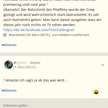
premiering until next year."
Übersetzt: Der Rohschnitt des Pilotfilms wurde der Crew
gezeigt und wird wahrscheinlich stark überarbeitet. Es soll
auch Nachdrehs geben. Man kann davon ausgehen dass wir
dieses Jahr noch nichts im TV sehen werden.
https://de-de.facebook.com/TheOneRingnet
Bearbeitet (
18. März 2021
5 J.
von Celeborn Lothlórien)
Zitieren
Ersteller-Statistik
Gargrim
Mitglied
19. März 2021
5 J.
Amazon ich sag’s ja ob das was wird ..
?
Zitieren
1
5 Wochen später...