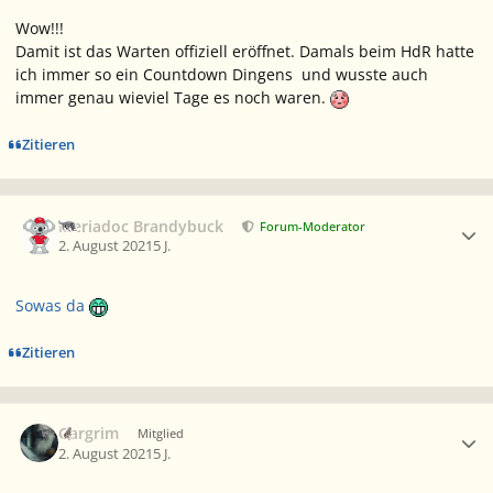
Wow!!!
Damit ist das Warten offiziell eröffnet. Damals beim HdR hatte
ich immer so ein Countdown Dingens und wusste auch
immer genau wieviel Tage es noch waren.
Zitieren
Ersteller-Statistik
Meriadoc Brandybuck
Forum-Moderator
2. August 2021
5 J.
Sowas da
Zitieren
Ersteller-Statistik
Gargrim
Mitglied
2. August 2021
5 J.