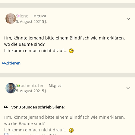
Ersteller-Statistik
Silene
Mitglied
5. August 2021
5 J.
Hm, könnte jemand bitte einem Blindfisch wie mir erklären,
wo die Bäume sind?
Ich komm einfach nicht drauf...
Zitieren
Ersteller-Statistik
Drachentöter
Mitglied
5. August 2021
5 J.
vor 3 Stunden schrieb Silene:
Hm, könnte jemand bitte einem Blindfisch wie mir erklären,
wo die Bäume sind?
Ich komm einfach nicht drauf...