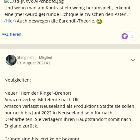
Und wenn man am Kontrast ein wenig herumspielt, erkennt
eine (merkwürdige) runde Lichtquelle zwischen den Ästen.
(
Hier
) Auch deswegen die Earendil-Theorie.
Zitieren
2
Ersteller-Statistik
Gargrim
Mitglied
13. August 2021
4 J.
Neuigkeiten:
Neuer "Herr der Ringe"-Drehort
Amazon verlegt Mittelerde nach UK
Amazon verlässt Neuseeland als Produktions Städte sie sollen
nur noch bis Juni 2022 in Neuseeland sein für nach
Dreharbeiten. Sie verlagern ihren Hauptstandort somit nach
England zurück.
Gründe sind bis jetzt keine bekannt