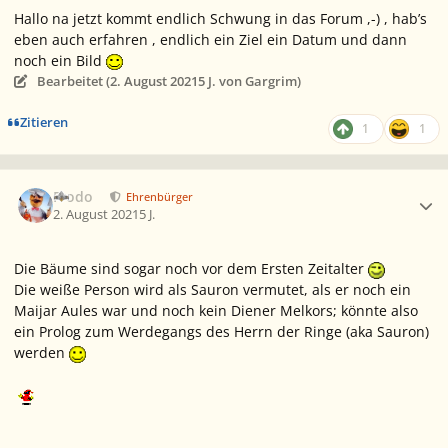
Hallo na jetzt kommt endlich Schwung in das Forum ,-) , hab’s
eben auch erfahren , endlich ein Ziel ein Datum und dann
noch ein Bild
Bearbeitet (
2. August 2021
5 J.
von Gargrim)
Zitieren
1
1
Ersteller-Statistik
Frodo
Ehrenbürger
2. August 2021
5 J.
Die Bäume sind sogar noch vor dem Ersten Zeitalter
Die weiße Person wird als Sauron vermutet, als er noch ein
Maijar Aules war und noch kein Diener Melkors; könnte also
ein Prolog zum Werdegangs des Herrn der Ringe (aka Sauron)
werden