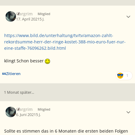
Ersteller-Statistik
Gargrim
Mitglied
17. April 2021
5 J.
https://www.bild.de/unterhaltung/tv/tv/amazon-zahlt-
rekordsumme-herr-der-ringe-kostet-388-mio-euro-fuer-nur-
eine-staffe-76096262.bild.html
klingt Schon besser
Zitieren
1
1 Monat später...
Ersteller-Statistik
Gargrim
Mitglied
6. Juni 2021
5 J.
Sollte es stimmen das in 6 Monaten die ersten beiden Folgen