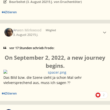
Bearbeitet (
3. August 2021
5 J.
von Drachentöter)
Zitieren
Ersteller-Statistik
Arwen Mirkwood
Mitglied
3. August 2021
5 J.
vor 17 Stunden schrieb Frodo:
On September 2, 2022, a new journey
begins.
Das Bild bzw. die Szene sieht ja schon Mal sehr
vielversprechend aus, muss ich sagen
?
?
Zitieren
2
Ersteller-Statistik