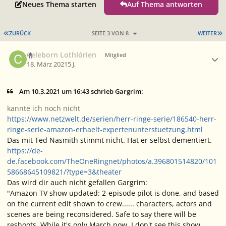
Neues Thema starten
Auf Thema antworten
ERSTE SEITE
L
ZURÜCK
SEITE 3 VON 8
WEITER
Ersteller-Statistik
Celeborn Lothlórien
Mitglied
18. März 2021
5 J.
Am 10.3.2021 um 16:43 schrieb Gargrim:
kannte ich noch nicht
https://www.netzwelt.de/serien/herr-ringe-serie/186540-herr-
ringe-serie-amazon-erhaelt-expertenunterstuetzung.html
Das mit Ted Nasmith stimmt nicht. Hat er selbst dementiert.
https://de-
de.facebook.com/TheOneRingnet/photos/a.396801514820/101
58668645109821/?type=3&theater
Das wird dir auch nicht gefallen Gargrim:
"Amazon TV show updated: 2-episode pilot is done, and based
on the current edit shown to crew...... characters, actors and
scenes are being reconsidered. Safe to say there will be
reshoots. While it's only March now, I don't see this show