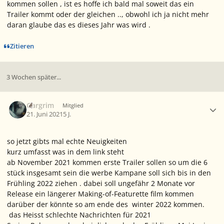
kommen sollen , ist es hoffe ich bald mal soweit das ein
Trailer kommt oder der gleichen .., obwohl ich ja nicht mehr
daran glaube das es dieses Jahr was wird .
Zitieren
3 Wochen später...
Ersteller-Statistik
Gargrim
Mitglied
21. Juni 2021
5 J.
so jetzt gibts mal echte Neuigkeiten
kurz umfasst was in dem link steht
ab November 2021 kommen erste Trailer sollen so um die 6
stück insgesamt sein die werbe Kampane soll sich bis in den
Frühling 2022 ziehen . dabei soll ungefähr 2 Monate vor
Release ein längerer Making-of-Featurette film kommen
darüber der könnte so am ende des winter 2022 kommen.
das Heisst schlechte Nachrichten für 2021