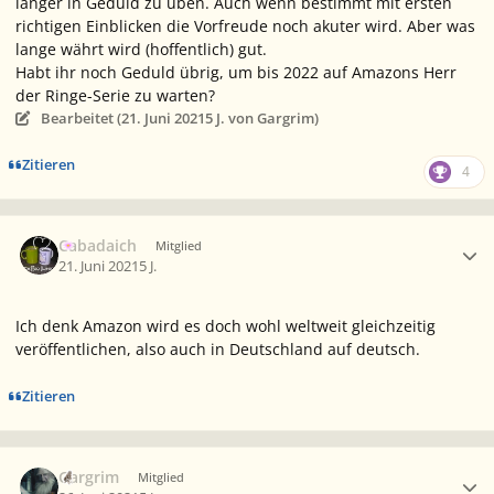
länger in Geduld zu üben. Auch wenn bestimmt mit ersten
richtigen Einblicken die Vorfreude noch akuter wird. Aber was
lange währt wird (hoffentlich) gut.
Habt ihr noch Geduld übrig, um bis 2022 auf Amazons Herr
der Ringe-Serie zu warten?
Bearbeitet (
21. Juni 2021
5 J.
von Gargrim)
Zitieren
4
Ersteller-Statistik
Cabadaich
Mitglied
21. Juni 2021
5 J.
Ich denk Amazon wird es doch wohl weltweit gleichzeitig
veröffentlichen, also auch in Deutschland auf deutsch.
Zitieren
Ersteller-Statistik
Gargrim
Mitglied