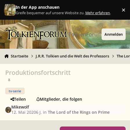
Zu Inhalt springen
In der App anschauen
×
Ig
Greife bequemer auf unsere Website zu.
Mehr erfahren
.
TolkienForum
Anmelden
Startseite
J.R.R. Tolkien und die Welt des Professors
The Lor
Produktionsfortschritt
tv-serie
Teilen
Mitglieder, die folgen
Mikewolf
12. Mai 2020
6 J.
in
The Lord of the Rings on Prime