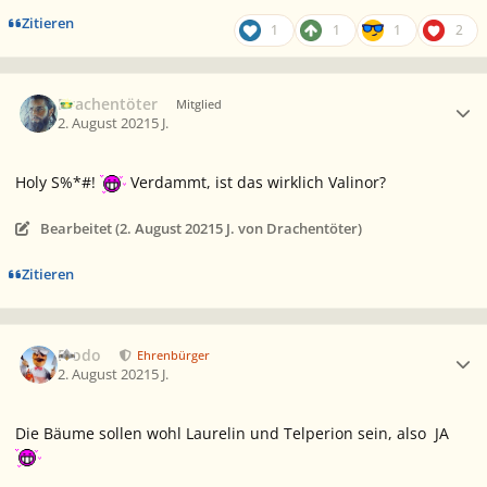
Zitieren
1
1
1
2
Ersteller-Statistik
Drachentöter
Mitglied
2. August 2021
5 J.
Holy S%*#!
Verdammt, ist das wirklich Valinor?
Bearbeitet (
2. August 2021
5 J.
von Drachentöter)
Zitieren
Ersteller-Statistik
Frodo
Ehrenbürger
2. August 2021
5 J.
Die Bäume sollen wohl Laurelin und Telperion sein, also JA