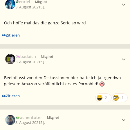
Elenriel
Mitglied
3. August 2021
5 J.
Och hoffe mal das die ganze Serie so wird
Zitieren
Ersteller-Statistik
Cabadaich
Mitglied
3. August 2021
5 J.
Beeinflusst von den Diskussionen hier hatte ich ja irgendwo
gelesen: Amazon veröffentlicht erstes Pornobild!
Zitieren
2
1
Ersteller-Statistik
Drachentöter
Mitglied
3. August 2021
5 J.