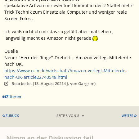
spekulative Art von mir eventuell kommt in der 2 Staffel mehr
Trick Technik zum Einsatz ala Computer und weniger reale
Screen Fotos .
Ich weiß nicht ob mir das so gefällt aber mal sehen ,
langweilig macht es Amazon nicht gerade
Quelle
Neuer "Herr der Ringe"-Drehort . Amazon verlegt Mittelerde
nach UK.
https://www.n-tv.de/wirtschaft/Amazon-verlegt-Mittelerde-
nach-UK-article22740548.html
Bearbeitet (
13. August 2021
4 J.
von Gargrim)
Zitieren
ERSTE SEITE
L
ZURÜCK
SEITE 3 VON 8
WEITER
Nimm an der Diskussion teil