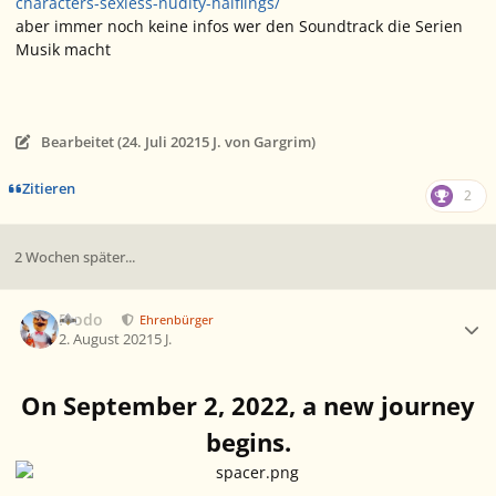
characters-sexless-nudity-halflings/
aber immer noch keine infos wer den Soundtrack die Serien
Musik macht
Bearbeitet (
24. Juli 2021
5 J.
von Gargrim)
Zitieren
2
2 Wochen später...
Ersteller-Statistik
Frodo
Ehrenbürger
2. August 2021
5 J.
On September 2, 2022, a new journey
begins.