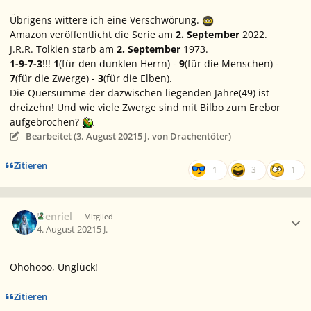
Übrigens wittere ich eine Verschwörung.
Amazon veröffentlicht die Serie am
2. September
2022.
J.R.R. Tolkien starb am
2. September
1973.
1-9-7-3
!!!
1
(für den dunklen Herrn) -
9
(für die Menschen) -
7
(für die Zwerge) -
3
(für die Elben).
Die Quersumme der dazwischen liegenden Jahre(49) ist
dreizehn! Und wie viele Zwerge sind mit Bilbo zum Erebor
aufgebrochen?
Bearbeitet (
3. August 2021
5 J.
von Drachentöter)
Zitieren
1
3
1
Ersteller-Statistik
Elenriel
Mitglied
4. August 2021
5 J.
Ohohooo, Unglück!
Zitieren