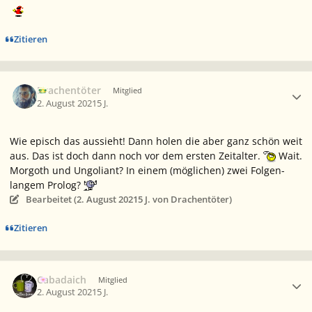
Zitieren
Ersteller-Statistik
Drachentöter
Mitglied
2. August 2021
5 J.
Wie episch das aussieht! Dann holen die aber ganz schön weit
aus. Das ist doch dann noch vor dem ersten Zeitalter.
Wait.
Morgoth und Ungoliant? In einem (möglichen) zwei Folgen-
langem Prolog?
Bearbeitet (
2. August 2021
5 J.
von Drachentöter)
Zitieren
Ersteller-Statistik
Cabadaich
Mitglied
2. August 2021
5 J.