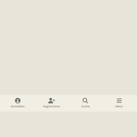
Heller Modus
Dunkler Modus
Systemeinstellung
Anmelden
Registrieren
Suche
Menu
Sprache
Datenschutzerklärung
Cookies
Impressum
www.TolkienForum.de
Powered by
Invision Community