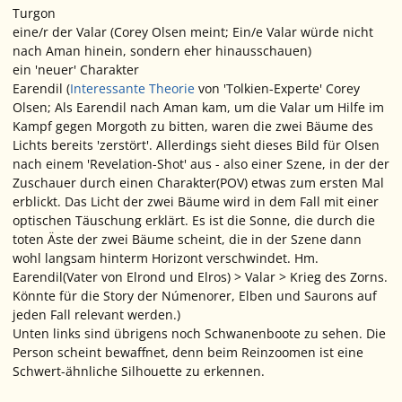
Turgon
eine/r der Valar (Corey Olsen meint; Ein/e Valar würde nicht
nach Aman hinein, sondern eher hinausschauen)
ein 'neuer' Charakter
Earendil (
Interessante Theorie
von 'Tolkien-Experte' Corey
Olsen; Als Earendil nach Aman kam, um die Valar um Hilfe im
Kampf gegen Morgoth zu bitten, waren die zwei Bäume des
Lichts bereits 'zerstört'. Allerdings sieht dieses Bild für Olsen
nach einem 'Revelation-Shot' aus - also einer Szene, in der der
Zuschauer durch einen Charakter(POV) etwas zum ersten Mal
erblickt. Das Licht der zwei Bäume wird in dem Fall mit einer
optischen Täuschung erklärt. Es ist die Sonne, die durch die
toten Äste der zwei Bäume scheint, die in der Szene dann
wohl langsam hinterm Horizont verschwindet. Hm.
Earendil(Vater von Elrond und Elros) > Valar > Krieg des Zorns.
Könnte für die Story der Númenorer, Elben und Saurons auf
jeden Fall relevant werden.)
Unten links sind übrigens noch Schwanenboote zu sehen. Die
Person scheint bewaffnet, denn beim Reinzoomen ist eine
Schwert-ähnliche Silhouette zu erkennen.