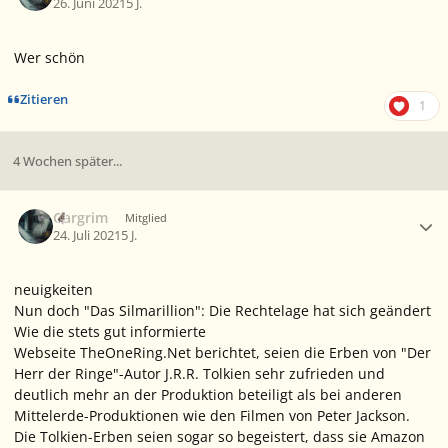
26. Juni 2021
5 J.
Wer schön
Zitieren
1
4 Wochen später...
Ersteller-Statistik
Gargrim
Mitglied
24. Juli 2021
5 J.
neuigkeiten
Nun doch "Das Silmarillion": Die Rechtelage hat sich geändert
Wie die stets gut informierte
Webseite TheOneRing.Net berichtet, seien die Erben von "Der
Herr der Ringe"-Autor J.R.R. Tolkien sehr zufrieden und
deutlich mehr an der Produktion beteiligt als bei anderen
Mittelerde-Produktionen wie den Filmen von Peter Jackson.
Die Tolkien-Erben seien sogar so begeistert, dass sie Amazon