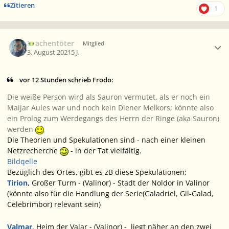
Zitieren
1
Ersteller-Statistik
Drachentöter
Mitglied
3. August 2021
5 J.
vor 12 Stunden schrieb Frodo:
Die weiße Person wird als Sauron vermutet, als er noch ein
Maijar Aules war und noch kein Diener Melkors; könnte also
ein Prolog zum Werdegangs des Herrn der Ringe (aka Sauron)
werden
Die Theorien und Spekulationen sind - nach einer kleinen
Netzrecherche
- in der Tat vielfältig.
Bildqelle
Bezüglich des Ortes, gibt es zB diese Spekulationen;
Tirion
,
Großer Turm
- (Valinor) - Stadt der Noldor in Valinor
(könnte also für die Handlung der Serie(Galadriel, Gil-Galad,
Celebrimbor) relevant sein)
Valmar
,
Heim der Valar
- (Valinor) - liegt näher an den zwei