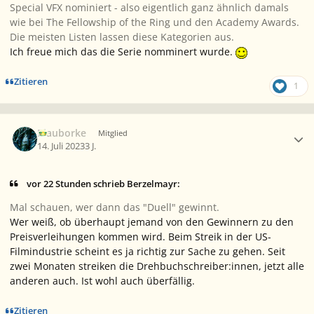
Special VFX nominiert - also eigentlich ganz ähnlich damals
wie bei
The Fellowship of the Ring
und den
Academy Awards.
Die meisten Listen lassen diese Kategorien aus.
Ich freue mich das die Serie nomminert wurde.
Zitieren
1
Ersteller-Statistik
Blauborke
Mitglied
14. Juli 2023
3 J.
vor 22 Stunden schrieb Berzelmayr:
Mal schauen, wer dann das "Duell" gewinnt.
Wer weiß, ob überhaupt jemand von den Gewinnern zu den
Preisverleihungen kommen wird. Beim Streik in der US-
Filmindustrie scheint es ja richtig zur Sache zu gehen. Seit
zwei Monaten streiken die Drehbuchschreiber:innen, jetzt alle
anderen auch. Ist wohl auch überfällig.
Zitieren