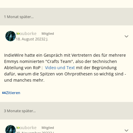
1 Monat später...
Ersteller-Statistik
Blauborke
Mitglied
18. August 2023
2 J.
IndieWire
hatte ein Gespräch mit Vertretern des für mehrere
Emmys nominierten "Crafts Team", also der technischen
Abteilung von
RoP
:
Video und Text
mit der Begründung
dafür, warum die Spitzen von Ohrprothesen so wichtig sind -
und manches mehr.
Zitieren
3 Monate später...
Ersteller-Statistik
Blauborke
Mitglied