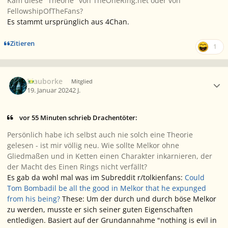
Kam diese "Theorie" von TheOneRing.net oder von
FellowshipOfTheFans?
Es stammt ursprünglich aus 4Chan.
Zitieren
1
Ersteller-Statistik
Blauborke
Mitglied
19. Januar 2024
2 J.
vor 55 Minuten schrieb Drachentöter:
Persönlich habe ich selbst auch nie solch eine Theorie
gelesen - ist mir völlig neu. Wie sollte Melkor ohne
Gliedmaßen und in Ketten einen Charakter inkarnieren, der
der Macht des Einen Rings nicht verfällt?
Es gab da wohl mal was im Subreddit
r/tolkienfans
:
Could
Tom Bombadil be all the good in Melkor that he expunged
from his being?
These: Um der durch und durch böse Melkor
zu werden, musste er sich seiner guten Eigenschaften
entledigen. Basiert auf der Grundannahme "nothing is evil in