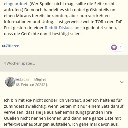
eingeordnet
. (Wer Spoiler nicht mag, sollte die Seite nicht
aufrufen.) Demnach handelt es sich dabei größtenteils um
einen Mix aus bereits bekannten, aber nun verdrehten
Informationen und Unfug. Lustigerweise wollte TORn den FoF-
Post gestern in einer
Reddit-Diskussion
so gedeutet sehen,
dass die Gerüchte damit bestätigt seien.
Zitieren
1
4 Wochen später...
Ersteller-Statistik
Eldacar
Mitglied
18. Februar 2024
2 J.
Ich bin mit FoF nicht sonderlich vertraut, aber ich halte es für
zumindest zwielichtig, wenn Seiten mit nur einem Satz darauf
verweisen, dass sie ja aus Geheimhaltungsgründen ihre
Quellen nicht nennen können und dann eine ganze Liste mit
(effektiv) Behauptungen aufstellen. Ich gehe mal davon aus,