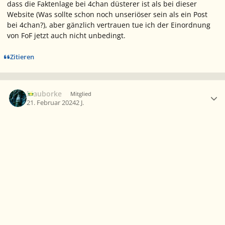
dass die Faktenlage bei 4chan düsterer ist als bei dieser
Website (Was sollte schon noch unseriöser sein als ein Post
bei 4chan?), aber gänzlich vertrauen tue ich der Einordnung
von FoF jetzt auch nicht unbedingt.
Zitieren
Ersteller-Statistik
Blauborke
Mitglied
21. Februar 2024
2 J.