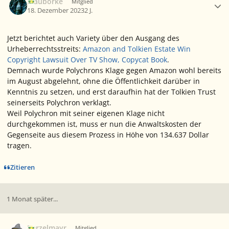
Blauborke
Mitglied
18. Dezember 2023
2 J.
Jetzt berichtet auch
Variety
über den Ausgang des
Urheberrechtsstreits:
Amazon and Tolkien Estate Win
Copyright Lawsuit Over TV Show, Copycat Book
.
Demnach wurde Polychrons Klage gegen
Amazon
wohl bereits
im August abgelehnt, ohne die Öffentlichkeit darüber in
Kenntnis zu setzen, und erst daraufhin hat der Tolkien Trust
seinerseits Polychron verklagt.
Weil Polychron mit seiner eigenen Klage nicht
durchgekommen ist, muss er nun die Anwaltskosten der
Gegenseite aus diesem Prozess in Höhe von 134.637 Dollar
tragen.
Zitieren
1 Monat später...
Ersteller-Statistik
Berzelmayr
Mitglied