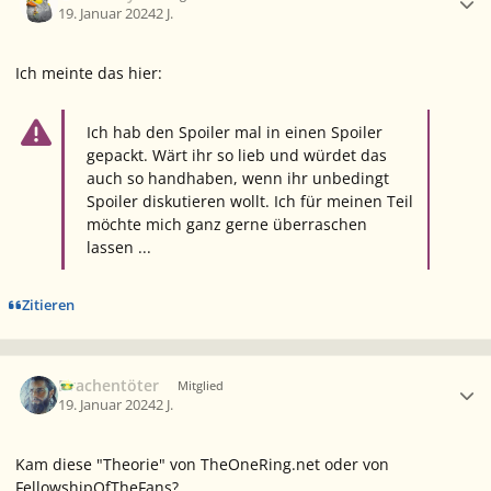
19. Januar 2024
2 J.
Ich meinte das hier:
Ich hab den Spoiler mal in einen Spoiler
gepackt. Wärt ihr so lieb und würdet das
auch so handhaben, wenn ihr unbedingt
Spoiler diskutieren wollt. Ich für meinen Teil
möchte mich ganz gerne überraschen
lassen ...
Zitieren
Ersteller-Statistik
Drachentöter
Mitglied
19. Januar 2024
2 J.
Kam diese "Theorie" von TheOneRing.net oder von
FellowshipOfTheFans?