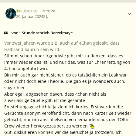
Ersteller-Statistik
Blauborke
Mitglied
20. Januar 2024
2 J.
vor 1 Stunde schrieb Berzelmayr:
Vor zwei Jahren wurde z.B. auch auf 4Chan geleakt, dass
Halbrand Sauron sein wird.
Stimmt schon. Aber irgendwie gibt mir zu denken, dass es
immer wieder
das
ist, und
nur das
, was zur Ehrenrettung von
4chan
angeführt wird.
Bin mir auch gar nicht sicher, ob es tatsächlich ein Leak war
oder nicht doch eine Theorie. Die gab es ja woanders auch,
sogar hier.
Aber egal, abgesehen davon, dass
4chan
nicht als
zuverlässige Quelle gilt, ist die gesamte
Entstehungsgeschichte ja ziemlich kurios. Erst werden die
Gerüchte anonym veröffentlicht, dann nach kurzer Zeit wieder
gelöscht, nur um anschließend von jemandem aus der
TORn
-
Crew wieder hervorgezaubert zu werden
Gut, diskutieren können wir die Gerüchte ja trotzdem. Ich