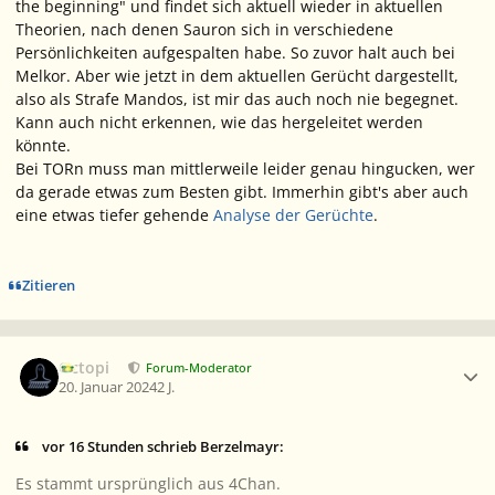
the beginning" und findet sich aktuell wieder in aktuellen
Theorien, nach denen Sauron sich in verschiedene
Persönlichkeiten aufgespalten habe. So zuvor halt auch bei
Melkor. Aber wie jetzt in dem aktuellen Gerücht dargestellt,
also als Strafe Mandos, ist mir das auch noch nie begegnet.
Kann auch nicht erkennen, wie das hergeleitet werden
könnte.
Bei TORn muss man mittlerweile leider genau hingucken, wer
da gerade etwas zum Besten gibt. Immerhin gibt's aber auch
eine etwas tiefer gehende
Analyse der Gerüchte
.
Zitieren
Ersteller-Statistik
Octopi
Forum-Moderator
20. Januar 2024
2 J.
vor 16 Stunden schrieb Berzelmayr:
Es stammt ursprünglich aus 4Chan.