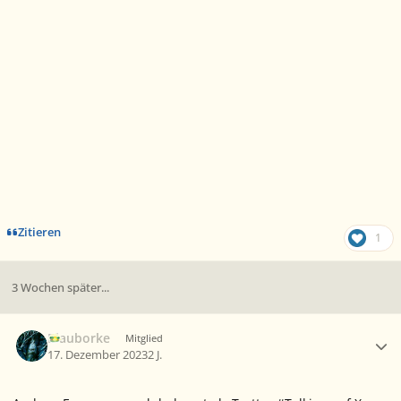
Zitieren
1
3 Wochen später...
Ersteller-Statistik
Blauborke
Mitglied
17. Dezember 2023
2 J.