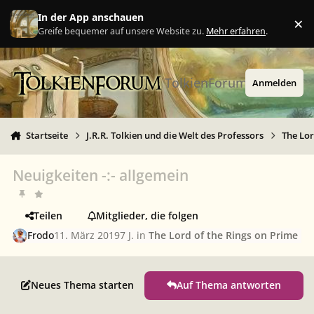
Zu Inhalt springen
In der App anschauen
×
Ig
Greife bequemer auf unsere Website zu.
Mehr erfahren
.
TolkienForum
Anmelden
Startseite
J.R.R. Tolkien und die Welt des Professors
The Lor
Neuigkeiten -:- allgemein
Teilen
Mitglieder, die folgen
Frodo
11. März 2019
7 J.
in
The Lord of the Rings on Prime
Neues Thema starten
Auf Thema antworten