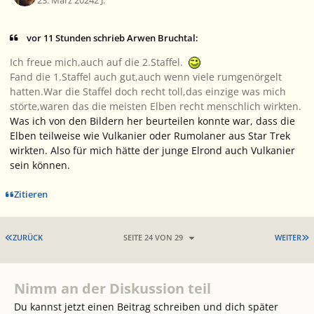
23. März 2024
2 J.
vor 11 Stunden schrieb Arwen Bruchtal:
Ich freue mich,auch auf die 2.Staffel.
Fand die 1.Staffel auch gut,auch wenn viele rumgenörgelt
hatten.War die Staffel doch recht toll,das einzige was mich
störte,waren das die meisten Elben recht menschlich wirkten.
Was ich von den Bildern her beurteilen konnte war, dass die
Elben teilweise wie Vulkanier oder Rumolaner aus Star Trek
wirkten. Also für mich hätte der junge Elrond auch Vulkanier
sein können.
Zitieren
ERSTE SEITE
L
ZURÜCK
SEITE 24 VON 29
WEITER
Nimm an der Diskussion teil
Du kannst jetzt einen Beitrag schreiben und dich später