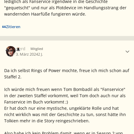
lediglich als Fanservice irgendwie in die Geschichte
"gequetscht" und nur als Plotdevice im Handlungsstrang der
wandernden Haarfüße fungieren würde.
Zitieren
Ersteller-Statistik
nerd
Mitglied
3. März 2024
2 J.
Da ich selbst Rings of Power mochte, freue ich mich schon auf
Staffel 2.
Ich würde mich freuen wenn Tom Bombadil als "Fanservice"
in der zweiten Staffel vorkommt, weil Tom doch auch nur als
Fanservice im Buch vorkommt ;)
Er hat doch nur eine mystische, ungeklärte Rolle und hat
nicht wirklich was mit der Geschichte zu tun, sonst hätte ihn
Tolkien mehr in die Story reingeschrieben.
Also habe ich kein Problem damit, wenn er in Season 2 von