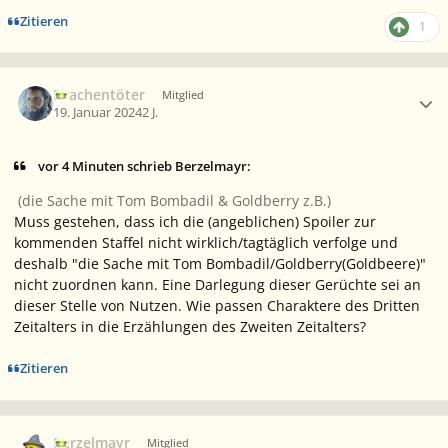
Zitieren
1
Ersteller-Statistik
Drachentöter
Mitglied
19. Januar 2024
2 J.
vor 4 Minuten schrieb Berzelmayr:
(die Sache mit Tom Bombadil & Goldberry z.B.)
Muss gestehen, dass ich die (angeblichen) Spoiler zur
kommenden Staffel nicht wirklich/tagtäglich verfolge und
deshalb "die Sache mit Tom Bombadil/Goldberry(Goldbeere)"
nicht zuordnen kann. Eine Darlegung dieser Gerüchte sei an
dieser Stelle von Nutzen. Wie passen Charaktere des Dritten
Zeitalters in die Erzählungen des Zweiten Zeitalters?
Zitieren
Ersteller-Statistik
Berzelmayr
Mitglied