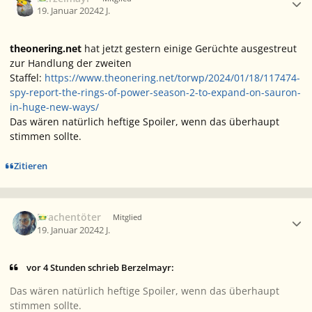
19. Januar 2024
2 J.
theonering.net
hat jetzt gestern einige Gerüchte ausgestreut
zur Handlung der zweiten
Staffel:
https://www.theonering.net/torwp/2024/01/18/117474-
spy-report-the-rings-of-power-season-2-to-expand-on-sauron-
in-huge-new-ways/
Das wären natürlich heftige Spoiler, wenn das überhaupt
stimmen sollte.
Zitieren
Ersteller-Statistik
Drachentöter
Mitglied
19. Januar 2024
2 J.
vor 4 Stunden schrieb Berzelmayr:
Das wären natürlich heftige Spoiler, wenn das überhaupt
stimmen sollte.