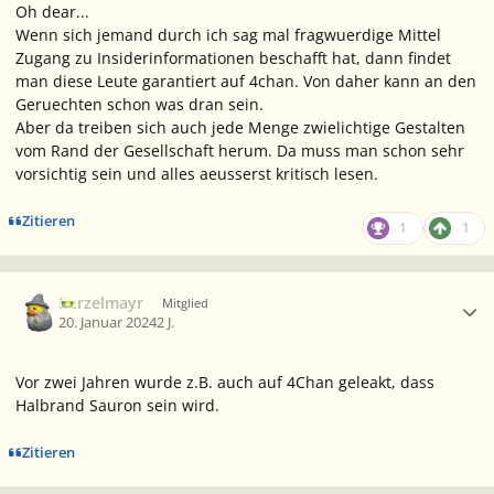
Oh dear...
Wenn sich jemand durch ich sag mal fragwuerdige Mittel
Zugang zu Insiderinformationen beschafft hat, dann findet
man diese Leute garantiert auf 4chan. Von daher kann an den
Geruechten schon was dran sein.
Aber da treiben sich auch jede Menge zwielichtige Gestalten
vom Rand der Gesellschaft herum. Da muss man schon sehr
vorsichtig sein und alles aeusserst kritisch lesen.
Zitieren
1
1
Ersteller-Statistik
Berzelmayr
Mitglied
20. Januar 2024
2 J.
Vor zwei Jahren wurde z.B. auch auf 4Chan geleakt, dass
Halbrand Sauron sein wird.
Zitieren