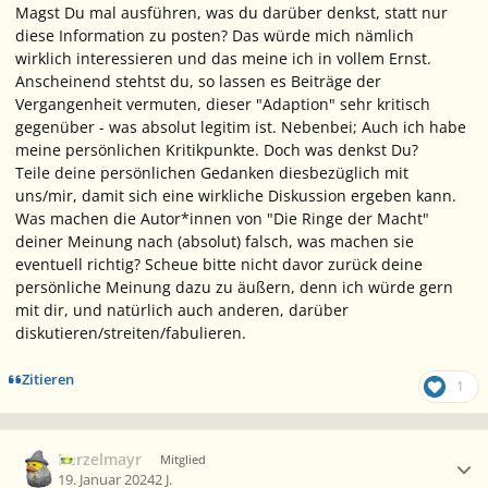
Magst Du mal ausführen, was du darüber denkst, statt nur
diese Information zu posten? Das würde mich nämlich
wirklich interessieren und das meine ich in vollem Ernst.
Anscheinend stehtst du, so lassen es Beiträge der
Vergangenheit vermuten, dieser "Adaption" sehr kritisch
gegenüber - was absolut legitim ist. Nebenbei; Auch ich habe
meine persönlichen Kritikpunkte. Doch was denkst Du?
Teile deine persönlichen Gedanken diesbezüglich mit
uns/mir, damit sich eine wirkliche Diskussion ergeben kann.
Was machen die Autor*innen von "Die Ringe der Macht"
deiner Meinung nach (absolut) falsch, was machen sie
eventuell richtig? Scheue bitte nicht davor zurück deine
persönliche Meinung dazu zu äußern, denn ich würde gern
mit dir, und natürlich auch anderen, darüber
diskutieren/streiten/fabulieren.
Zitieren
1
Ersteller-Statistik
Berzelmayr
Mitglied
19. Januar 2024
2 J.