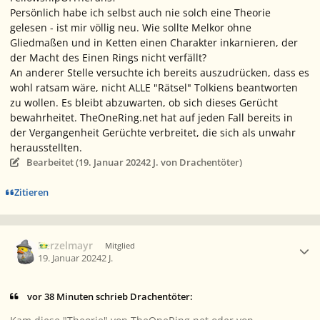
Persönlich habe ich selbst auch nie solch eine Theorie
gelesen - ist mir völlig neu. Wie sollte Melkor ohne
Gliedmaßen und in Ketten einen Charakter inkarnieren, der
der Macht des Einen Rings nicht verfällt?
An anderer Stelle versuchte ich bereits auszudrücken, dass es
wohl ratsam wäre, nicht ALLE "Rätsel" Tolkiens beantworten
zu wollen. Es bleibt abzuwarten, ob sich dieses Gerücht
bewahrheitet. TheOneRing.net hat auf jeden Fall bereits in
der Vergangenheit Gerüchte verbreitet, die sich als unwahr
herausstellten.
Bearbeitet (
19. Januar 2024
2 J.
von Drachentöter)
Zitieren
Ersteller-Statistik
Berzelmayr
Mitglied
19. Januar 2024
2 J.
vor 38 Minuten schrieb Drachentöter: