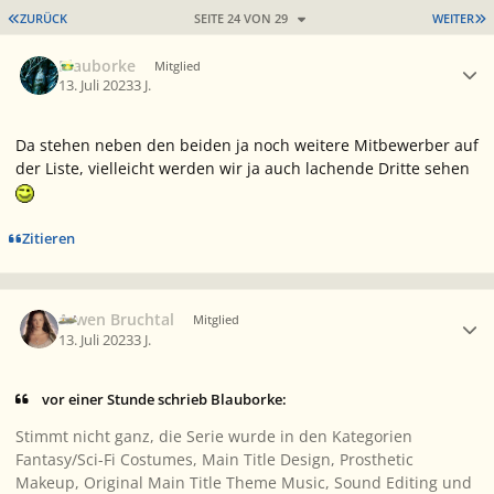
ERSTE SEITE
L
ZURÜCK
SEITE 24 VON 29
WEITER
Ersteller-Statistik
Blauborke
Mitglied
13. Juli 2023
3 J.
Da stehen neben den beiden ja noch weitere Mitbewerber auf
der Liste, vielleicht werden wir ja auch lachende Dritte sehen
Zitieren
Ersteller-Statistik
Arwen Bruchtal
Mitglied
13. Juli 2023
3 J.
vor einer Stunde schrieb Blauborke:
Stimmt nicht ganz, die Serie wurde in den Kategorien
Fantasy/Sci-Fi Costumes, Main Title Design, Prosthetic
Makeup, Original Main Title Theme Music, Sound Editing und