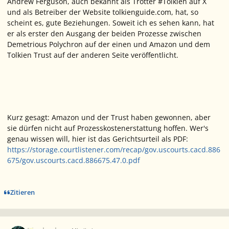
Andrew Ferguson, auch bekannt als
Trotter #Tolkien
auf
X
und als Betreiber der Website
tolkienguide.com,
hat, so
scheint es, gute Beziehungen. Soweit ich es sehen kann, hat
er als erster den Ausgang der beiden Prozesse zwischen
Demetrious Polychron auf der einen und
Amazon
und dem
Tolkien Trust
auf der anderen Seite veröffentlicht.
Kurz gesagt: Amazon und der Trust haben gewonnen, aber
sie dürfen nicht auf Prozesskostenerstattung hoffen. Wer's
genau wissen will, hier ist das Gerichtsurteil als PDF:
https://storage.courtlistener.com/recap/gov.uscourts.cacd.886
675/gov.uscourts.cacd.886675.47.0.pdf
Zitieren
Ersteller-Statistik