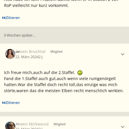
RoP vielleicht nur kurz vorkommt.
Zitieren
3 Wochen später...
Ersteller-Statistik
Arwen Bruchtal
Mitglied
22. März 2024
2 J.
Ich freue mich,auch auf die 2.Staffel.
Fand die 1.Staffel auch gut,auch wenn viele rumgenörgelt
hatten.War die Staffel doch recht toll,das einzige was mich
störte,waren das die meisten Elben recht menschlich wirkten.
Zitieren
Ersteller-Statistik
Arwen Mirkwood
Mitglied