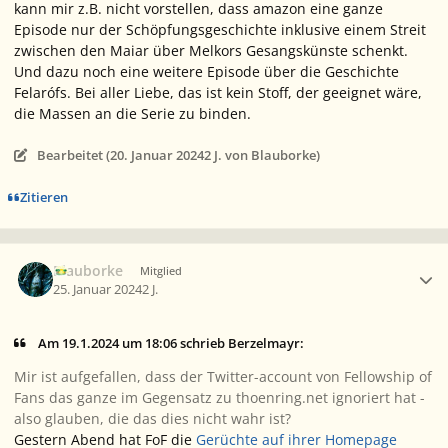
kann mir z.B. nicht vorstellen, dass
amazon
eine ganze
Episode nur der Schöpfungsgeschichte inklusive einem Streit
zwischen den Maiar über Melkors Gesangskünste schenkt.
Und dazu
noch
eine weitere Episode über die Geschichte
Felarófs. Bei aller Liebe, das ist kein Stoff, der geeignet wäre,
die Massen an die Serie zu binden.
Bearbeitet (
20. Januar 2024
2 J.
von Blauborke)
Zitieren
Ersteller-Statistik
Blauborke
Mitglied
25. Januar 2024
2 J.
Am 19.1.2024 um 18:06 schrieb Berzelmayr:
Mir ist aufgefallen, dass der Twitter-account von Fellowship of
Fans das ganze im Gegensatz zu thoenring.net ignoriert hat -
also glauben, die das dies nicht wahr ist?
Gestern Abend hat FoF die
Gerüchte auf ihrer Homepage