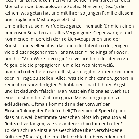
Menschen wie beispielsweise Sophia Nomvete("Disa"), die
keinem was getan hat und mit ihrer so jungen Familie diesem
unerträglichen Mist ausgesetzt ist.
Um ehrlich zu sein, wirft diese ganze Thematik für mich einen
immensen Schatten auf alles Vergangene, Gegenwärtige und
Kommende im Bereich der Tolkien-Adaptionen und der
Kunst... und vielleicht ist das auch die Intention derjenigen.
Viele dieser sogenannten Fans nutzen "The Rings of Power",
um ihre "Anti-Woke-Ideologie" zu verbreiten oder denen zu
folgen, die sie propagieren, um alles was nicht weiß,
männlich oder heterosexuell ist, als illegitim zu kennzeichnen
oder in Frage zu stellen. Alles, was sie nicht kennen, gehört in
keine ihrer vorgefertigten Schubladen, macht ihnen Angst
und ist dadurch "falsch". Man nutzt ein fiktionales Werk aus
einer bestimmten Zeit, um ganze Menschengruppen zu
exkludieren. Oftmals kommt dann der Vorwurf der
Einschränkung der Redefreiheit("Freedom of Speech") und
dass nur, weil bestimmte Menschen plötzlich genauso viel
Redezeit verlangen, wie sie andere schon immer hatten?!
Tolkien schrieb einst eine Geschichte über verschiedene
Kulturen("Races"), die ihre Unterschiede überwinden und