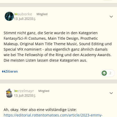
Ersteller-Statistik
Blauborke
Mitglied
13. Juli 2023
3 J.
Stimmt nicht ganz, die Serie wurde in den Kategorien
Fantasy/Sci-Fi Costumes, Main Title Design, Prosthetic
Makeup, Original Main Title Theme Music, Sound Editing und
Special VFX nominiert - also eigentlich ganz ähnlich damals
wie bei
The Fellowship of the Ring
und den
Academy Awards.
Die meisten Listen lassen diese Kategorien aus.
Zitieren
2
Ersteller-Statistik
Berzelmayr
Mitglied
13. Juli 2023
3 J.
Ah, okay. Hier also eine vollständige Liste:
https://editorial.rottentomatoes.com/article/2023-emmy-