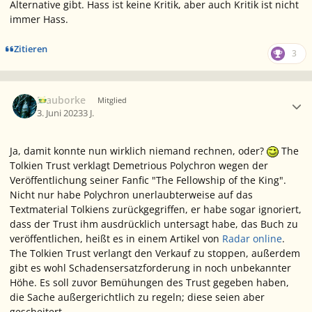
Alternative gibt. Hass ist keine Kritik, aber auch Kritik ist nicht
immer Hass.
Zitieren
3
Ersteller-Statistik
Blauborke
Mitglied
3. Juni 2023
3 J.
Ja, damit konnte nun wirklich niemand rechnen, oder?
The
Tolkien Trust
verklagt Demetrious Polychron wegen der
Veröffentlichung seiner Fanfic "The Fellowship of the King".
Nicht nur habe Polychron unerlaubterweise auf das
Textmaterial Tolkiens zurückgegriffen, er habe sogar ignoriert,
dass der Trust ihm ausdrücklich untersagt habe, das Buch zu
veröffentlichen, heißt es in einem Artikel von
Radar online
.
The Tolkien Trust
verlangt den Verkauf zu stoppen, außerdem
gibt es wohl Schadensersatzforderung in noch unbekannter
Höhe. Es soll zuvor Bemühungen des Trust gegeben haben,
die Sache außergerichtlich zu regeln; diese seien aber
gescheitert.