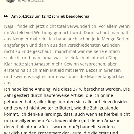
18. April 2023
3 J.
Am 5.4.2023 um 12:42 schrieb beadoleoma:
Naja - finde ich jetzt nicht total verwunderlich. Vor allem wenn
im Vorfeld viel Werbung gemacht wird. Dann schaut man halt
aus Neugier mal rein. Ich habe auch schon jede Menge Serien
angefangen und dann aus den verschiedensten Gründen
nicht zu Ende geschaut - manchmal war die Serie einfach
schlecht und manchmal war sie einfach nicht mein Ding ...
Klar hatte sich Amazon mehr Gewinn versprochen, aber
erstens hält sich mein Mitleid mit Herrn Bezos in Grenzen
und zweitens sagt es nur etwas über die Massentauglichkeit
aus.
Ich habe keine Ahnung, wie diese 37 % berechnet werden. Die
Zahl geistert durch haufenweise Artikel, die ich online
gefunden habe, allerdings berufen sich alle auf einen Insider
und es wird nicht weiter erläutert, wie die Zahl zustande
kommt. Ich denke allerdings, dass, auch wenn es hierbei nicht
um die allgemeinen Zuschauerzahlen (mit denen Amazon
derzeit nicht rausrückt...warum nur?) handelt, sondern
wirklich um den Prozentsatz der Leute, die die erste und