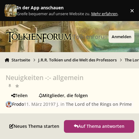
Zu Inhalt springen
In der App anschauen
×
Ig
Greife bequemer auf unsere Website zu.
Mehr erfahren
.
TolkienForum
Anmelden
Startseite
J.R.R. Tolkien und die Welt des Professors
The Lor
Neuigkeiten -:- allgemein
Teilen
Mitglieder, die folgen
Frodo
11. März 2019
7 J.
in
The Lord of the Rings on Prime
Neues Thema starten
Auf Thema antworten