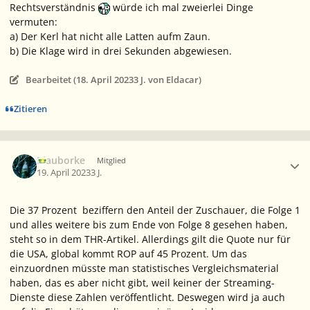
Rechtsverständnis
würde ich mal zweierlei Dinge
vermuten:
a) Der Kerl hat nicht alle Latten aufm Zaun.
b) Die Klage wird in drei Sekunden abgewiesen.
Bearbeitet (
18. April 2023
3 J.
von Eldacar)
Zitieren
Ersteller-Statistik
Blauborke
Mitglied
19. April 2023
3 J.
Die 37 Prozent beziffern den Anteil der Zuschauer, die Folge 1
und alles weitere bis zum Ende von Folge 8 gesehen haben,
steht so in dem THR-Artikel. Allerdings gilt die Quote nur für
die USA, global kommt ROP auf 45 Prozent. Um das
einzuordnen müsste man statistisches Vergleichsmaterial
haben, das es aber nicht gibt, weil keiner der Streaming-
Dienste diese Zahlen veröffentlicht. Deswegen wird ja auch