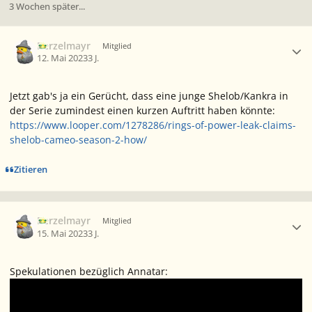
3 Wochen später...
Ersteller-Statistik
Berzelmayr
Mitglied
12. Mai 2023
3 J.
Jetzt gab's ja ein Gerücht, dass eine junge Shelob/Kankra in
der Serie zumindest einen kurzen Auftritt haben könnte:
https://www.looper.com/1278286/rings-of-power-leak-claims-
shelob-cameo-season-2-how/
Zitieren
Ersteller-Statistik
Berzelmayr
Mitglied
15. Mai 2023
3 J.
Spekulationen bezüglich Annatar: