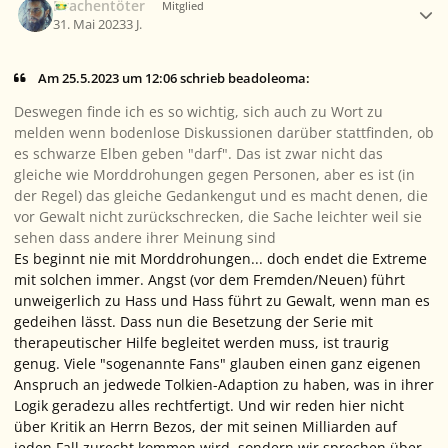
Drachentöter
Mitglied
31. Mai 2023
3 J.
Am 25.5.2023 um 12:06 schrieb beadoleoma:
Deswegen finde ich es so wichtig, sich auch zu Wort zu
melden wenn bodenlose Diskussionen darüber stattfinden, ob
es schwarze Elben geben "darf". Das ist zwar nicht das
gleiche wie Morddrohungen gegen Personen, aber es ist (in
der Regel) das gleiche Gedankengut und es macht denen, die
vor Gewalt nicht zurückschrecken, die Sache leichter weil sie
sehen dass andere ihrer Meinung sind
Es beginnt nie mit Morddrohungen... doch endet die Extreme
mit solchen immer. Angst (vor dem Fremden/Neuen) führt
unweigerlich zu Hass und Hass führt zu Gewalt, wenn man es
gedeihen lässt. Dass nun die Besetzung der Serie mit
therapeutischer Hilfe begleitet werden muss, ist traurig
genug. Viele "sogenannte Fans" glauben einen ganz eigenen
Anspruch an jedwede Tolkien-Adaption zu haben, was in ihrer
Logik geradezu alles rechtfertigt. Und wir reden hier nicht
über Kritik an Herrn Bezos, der mit seinen Milliarden auf
jeden Fall zurecht kommen wird, sondern wir sprechen über