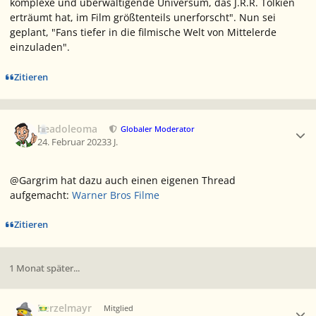
komplexe und überwältigende Universum, das J.R.R. Tolkien
erträumt hat, im Film größtenteils unerforscht". Nun sei
geplant, "Fans tiefer in die filmische Welt von Mittelerde
einzuladen".
Zitieren
Ersteller-Statistik
beadoleoma
Globaler Moderator
24. Februar 2023
3 J.
@Gargrim hat dazu auch einen eigenen Thread
aufgemacht:
Warner Bros Filme
Zitieren
1 Monat später...
Ersteller-Statistik
Berzelmayr
Mitglied