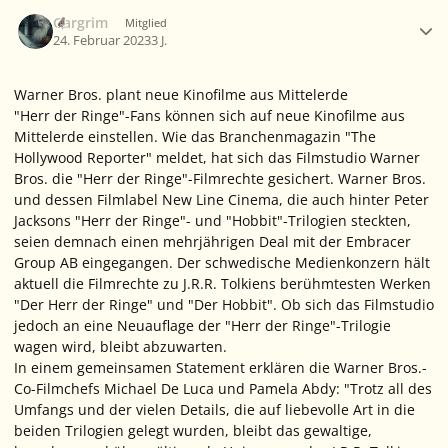
Ersteller-Statistik
Gargrim
Mitglied
24. Februar 2023
3 J.
Warner Bros. plant neue Kinofilme aus Mittelerde
"Herr der Ringe"-Fans können sich auf neue Kinofilme aus
Mittelerde einstellen. Wie das Branchenmagazin "The
Hollywood Reporter" meldet, hat sich das Filmstudio Warner
Bros. die "Herr der Ringe"-Filmrechte gesichert. Warner Bros.
und dessen Filmlabel New Line Cinema, die auch hinter Peter
Jacksons "Herr der Ringe"- und "Hobbit"-Trilogien steckten,
seien demnach einen mehrjährigen Deal mit der Embracer
Group AB eingegangen. Der schwedische Medienkonzern hält
aktuell die Filmrechte zu J.R.R. Tolkiens berühmtesten Werken
"Der Herr der Ringe" und "Der Hobbit". Ob sich das Filmstudio
jedoch an eine Neuauflage der "Herr der Ringe"-Trilogie
wagen wird, bleibt abzuwarten.
In einem gemeinsamen Statement erklären die Warner Bros.-
Co-Filmchefs Michael De Luca und Pamela Abdy: "Trotz all des
Umfangs und der vielen Details, die auf liebevolle Art in die
beiden Trilogien gelegt wurden, bleibt das gewaltige,