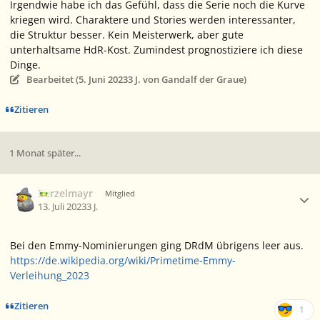
Irgendwie habe ich das Gefühl, dass die Serie noch die Kurve
kriegen wird. Charaktere und Stories werden interessanter,
die Struktur besser. Kein Meisterwerk, aber gute
unterhaltsame HdR-Kost. Zumindest prognostiziere ich diese
Dinge.
Bearbeitet (
5. Juni 2023
3 J.
von Gandalf der Graue)
Zitieren
1 Monat später...
Ersteller-Statistik
Berzelmayr
Mitglied
13. Juli 2023
3 J.
Bei den Emmy-Nominierungen ging DRdM übrigens leer aus.
https://de.wikipedia.org/wiki/Primetime-Emmy-
Verleihung_2023
Zitieren
1