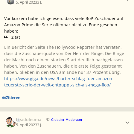
5. April 2023
3 J.
Vor kurzem habe ich gelesen, dass viele RoP-Zuschauer auf
Amazon Prime die Serie offenbar nicht zu Ende gesehen
haben:
Zitat
Ein Bericht der Seite The Hollywood Reporter hat verraten,
dass die Zuschauerquote von Der Herr der Ringe: Die Ringe
der Macht nach einem starken Start deutlich nachgelassen
haben. Von den Zuschauern, die die erste Folge gestreamt
haben, blieben in den USA am Ende nur 37 Prozent übrig.
https://www.giga.de/news/harter-schlag-fuer-amazon-
teuerste-serie-der-welt-entpuppt-sich-als-mega-flop/
Zitieren
Ersteller-Statistik
beadoleoma
Globaler Moderator
5. April 2023
3 J.