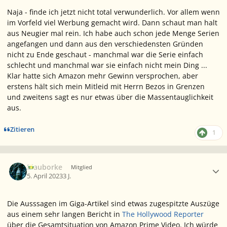
Naja - finde ich jetzt nicht total verwunderlich. Vor allem wenn
im Vorfeld viel Werbung gemacht wird. Dann schaut man halt
aus Neugier mal rein. Ich habe auch schon jede Menge Serien
angefangen und dann aus den verschiedensten Gründen
nicht zu Ende geschaut - manchmal war die Serie einfach
schlecht und manchmal war sie einfach nicht mein Ding ...
Klar hatte sich Amazon mehr Gewinn versprochen, aber
erstens hält sich mein Mitleid mit Herrn Bezos in Grenzen
und zweitens sagt es nur etwas über die Massentauglichkeit
aus.
Zitieren
1
Ersteller-Statistik
Blauborke
Mitglied
5. April 2023
3 J.
Die Ausssagen im
Giga
-Artikel sind etwas zugespitzte Auszüge
aus einem sehr langen Bericht in
The Hollywood Reporter
über die Gesamtsituation von
Amazon Prime Video
. Ich würde