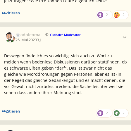
jetzt fragen: "
Wie
irre können Leute eigentlich sein?"
Zitieren
2
2
Ersteller-Statistik
beadoleoma
Globaler Moderator
25. Mai 2023
3 J.
Deswegen finde ich es so wichtig, sich auch zu Wort zu
melden wenn bodenlose Diskussionen darüber stattfinden, ob
es schwarze Elben geben "darf". Das ist zwar nicht das
gleiche wie Morddrohungen gegen Personen, aber es ist (in
der Regel) das gleiche Gedankengut und es macht denen, die
vor Gewalt nicht zurückschrecken, die Sache leichter weil sie
sehen dass andere ihrer Meinung sind.
Zitieren
2
2
Ersteller-Statistik