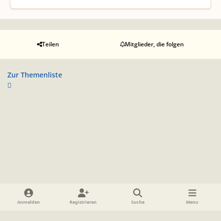
Teilen
Mitglieder, die folgen
Zur Themenliste
Heller Modus
Dunkler Modus
Systemeinstellung
Anmelden
Registrieren
Suche
Menu
Sprache
Datenschutzerklärung
Cookies
Impressum