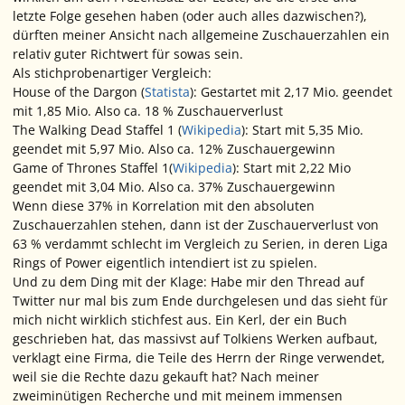
letzte Folge gesehen haben (oder auch alles dazwischen?),
dürften meiner Ansicht nach allgemeine Zuschauerzahlen ein
relativ guter Richtwert für sowas sein.
Als stichprobenartiger Vergleich:
House of the Dargon (
Statista
): Gestartet mit 2,17 Mio. geendet
mit 1,85 Mio. Also ca. 18 % Zuschauerverlust
The Walking Dead Staffel 1 (
Wikipedia
): Start mit 5,35 Mio.
geendet mit 5,97 Mio. Also ca. 12% Zuschauergewinn
Game of Thrones Staffel 1(
Wikipedia
): Start mit 2,22 Mio
geendet mit 3,04 Mio. Also ca. 37% Zuschauergewinn
Wenn diese 37% in Korrelation mit den absoluten
Zuschauerzahlen stehen, dann ist der Zuschauerverlust von
63 % verdammt schlecht im Vergleich zu Serien, in deren Liga
Rings of Power eigentlich intendiert ist zu spielen.
Und zu dem Ding mit der Klage: Habe mir den Thread auf
Twitter nur mal bis zum Ende durchgelesen und das sieht für
mich nicht wirklich stichfest aus. Ein Kerl, der ein Buch
geschrieben hat, das
massivst
auf Tolkiens Werken aufbaut,
verklagt eine Firma, die Teile des Herrn der Ringe verwendet,
weil sie die Rechte dazu gekauft hat? Nach meiner
zweiminütigen Recherche und mit meinem immensen