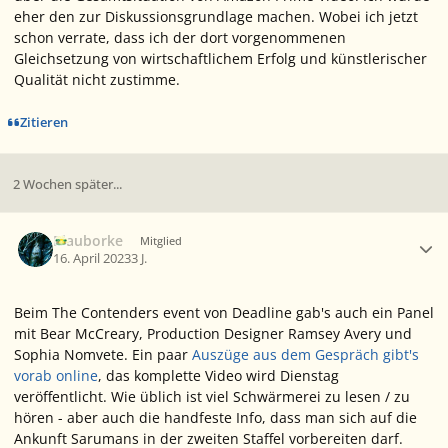
eher den zur Diskussionsgrundlage machen. Wobei ich jetzt
schon verrate, dass ich der dort vorgenommenen
Gleichsetzung von wirtschaftlichem Erfolg und künstlerischer
Qualität nicht zustimme.
Zitieren
2 Wochen später...
Ersteller-Statistik
Blauborke
Mitglied
16. April 2023
3 J.
Beim
The Contenders
event von
Deadline
gab's auch ein Panel
mit Bear McCreary, Production Designer Ramsey Avery und
Sophia Nomvete. Ein paar
Auszüge aus dem Gespräch gibt's
vorab online
, das komplette Video wird Dienstag
veröffentlicht. Wie üblich ist viel Schwärmerei zu lesen / zu
hören - aber auch die handfeste Info, dass man sich auf die
Ankunft Sarumans in der zweiten Staffel vorbereiten darf.