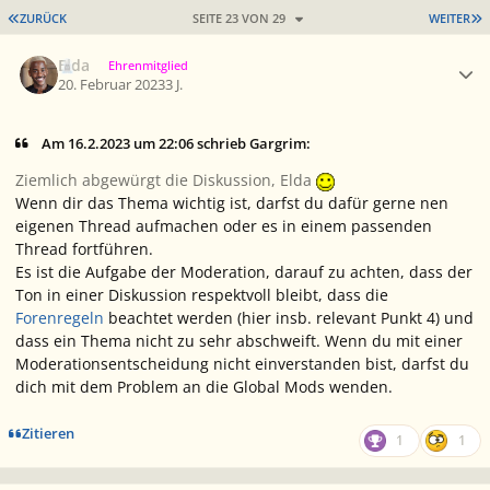
ERSTE SEITE
L
ZURÜCK
SEITE 23 VON 29
WEITER
Ersteller-Statistik
Elda
Ehrenmitglied
20. Februar 2023
3 J.
Am 16.2.2023 um 22:06 schrieb Gargrim:
Ziemlich abgewürgt die Diskussion, Elda
Wenn dir das Thema wichtig ist, darfst du dafür gerne nen
eigenen Thread aufmachen oder es in einem passenden
Thread fortführen.
Es ist die Aufgabe der Moderation, darauf zu achten, dass der
Ton in einer Diskussion respektvoll bleibt, dass die
Forenregeln
beachtet werden (hier insb. relevant Punkt 4) und
dass ein Thema nicht zu sehr abschweift. Wenn du mit einer
Moderationsentscheidung nicht einverstanden bist, darfst du
dich mit dem Problem an die Global Mods wenden.
Zitieren
1
1