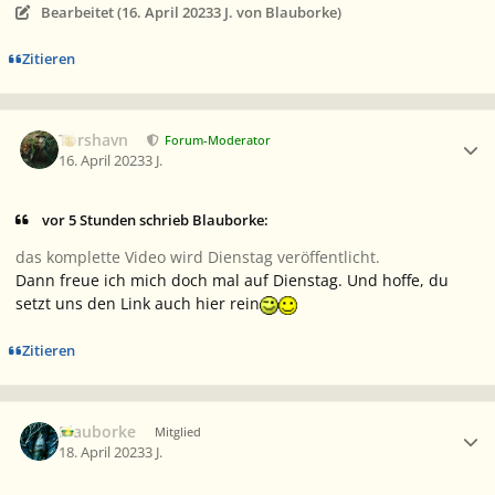
Bearbeitet (
16. April 2023
3 J.
von Blauborke)
Zitieren
Ersteller-Statistik
Torshavn
Forum-Moderator
16. April 2023
3 J.
vor 5 Stunden schrieb Blauborke:
das komplette Video wird Dienstag veröffentlicht.
Dann freue ich mich doch mal auf Dienstag. Und hoffe, du
setzt uns den Link auch hier rein
Zitieren
Ersteller-Statistik
Blauborke
Mitglied
18. April 2023
3 J.