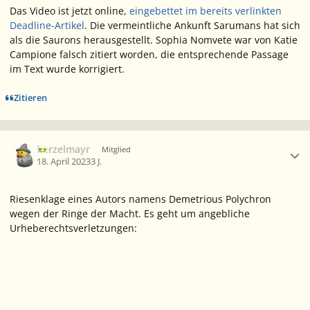
Das Video ist jetzt online,
eingebettet im bereits verlinkten
Deadline
-Artikel
. Die vermeintliche Ankunft Sarumans hat sich
als die Saurons herausgestellt. Sophia Nomvete war von Katie
Campione falsch zitiert worden, die entsprechende Passage
im Text wurde korrigiert.
Zitieren
Ersteller-Statistik
Berzelmayr
Mitglied
18. April 2023
3 J.
Riesenklage eines Autors namens Demetrious Polychron
wegen der Ringe der Macht. Es geht um angebliche
Urheberechtsverletzungen: