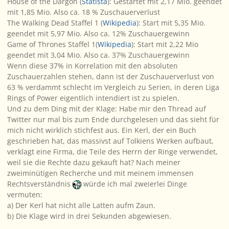
House of the Dargon (
Statista
): Gestartet mit 2,17 Mio. geendet
mit 1,85 Mio. Also ca. 18 % Zuschauerverlust
The Walking Dead Staffel 1 (
Wikipedia
): Start mit 5,35 Mio.
geendet mit 5,97 Mio. Also ca. 12% Zuschauergewinn
Game of Thrones Staffel 1(
Wikipedia
): Start mit 2,22 Mio
geendet mit 3,04 Mio. Also ca. 37% Zuschauergewinn
Wenn diese 37% in Korrelation mit den absoluten
Zuschauerzahlen stehen, dann ist der Zuschauerverlust von
63 % verdammt schlecht im Vergleich zu Serien, in deren Liga
Rings of Power eigentlich intendiert ist zu spielen.
Und zu dem Ding mit der Klage: Habe mir den Thread auf
Twitter nur mal bis zum Ende durchgelesen und das sieht für
mich nicht wirklich stichfest aus. Ein Kerl, der ein Buch
geschrieben hat, das
massivst
auf Tolkiens Werken aufbaut,
verklagt eine Firma, die Teile des Herrn der Ringe verwendet,
weil sie die Rechte dazu gekauft hat? Nach meiner
zweiminütigen Recherche und mit meinem immensen
Rechtsverständnis
würde ich mal zweierlei Dinge
vermuten:
a) Der Kerl hat nicht alle Latten aufm Zaun.
b) Die Klage wird in drei Sekunden abgewiesen.