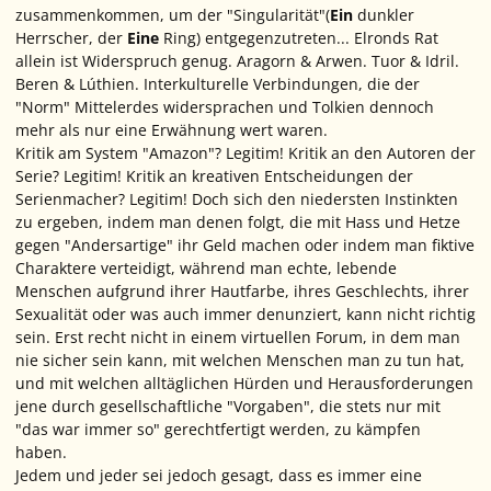
zusammenkommen, um der "Singularität"(
Ein
dunkler
Herrscher, der
Eine
Ring) entgegenzutreten... Elronds Rat
allein ist Widerspruch genug. Aragorn & Arwen. Tuor & Idril.
Beren & Lúthien. Interkulturelle Verbindungen, die der
"Norm" Mittelerdes widersprachen und Tolkien dennoch
mehr als nur eine Erwähnung wert waren.
Kritik am System "Amazon"? Legitim! Kritik an den Autoren der
Serie? Legitim! Kritik an kreativen Entscheidungen der
Serienmacher? Legitim! Doch sich den niedersten Instinkten
zu ergeben, indem man denen folgt, die mit Hass und Hetze
gegen "Andersartige" ihr Geld machen oder indem man fiktive
Charaktere verteidigt, während man echte, lebende
Menschen aufgrund ihrer Hautfarbe, ihres Geschlechts, ihrer
Sexualität oder was auch immer denunziert, kann nicht richtig
sein. Erst recht nicht in einem virtuellen Forum, in dem man
nie sicher sein kann, mit welchen Menschen man zu tun hat,
und mit welchen alltäglichen Hürden und Herausforderungen
jene durch gesellschaftliche "Vorgaben", die stets nur mit
"das war immer so" gerechtfertigt werden, zu kämpfen
haben.
Jedem und jeder sei jedoch gesagt, dass es immer eine