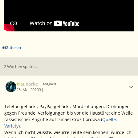
Zitieren
2 Wochen später...
Ersteller-Statistik
Blauborke
Mitglied
25. Mai 2023
3 J.
Telefon gehackt, PayPal gehackt, Mordrohungen, Drohungen
gegen Freunde, Verfolgungen bis vor die Haustüre: eine Welle
rassistischer Angriffe auf Ismael Cruz Córdova (
Quelle:
Variety
).
Wenn ich nicht wüsste,
wie
irre Leute sein können, würde ich