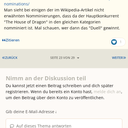
nominations/
Man sieht bei einigen der im Wikipedia-Artikel nicht
erwähnten Nomminierungen, dass da der Hauptkonkurrent
"The House of Dragon" in den gleichen Kategorien
nomminiert ist. Mal schauen, wer dann das "Duell" gewinnt.
Zitieren
1
ERSTE SEITE
L
ZURÜCK
SEITE 23 VON 29
WEITER
Nimm an der Diskussion teil
Du kannst jetzt einen Beitrag schreiben und dich später
registrieren. Wenn du bereits ein Konto hast,
melde dich an
,
um den Beitrag über dein Konto zu veröffentlichen.
Auf dieses Thema antworten