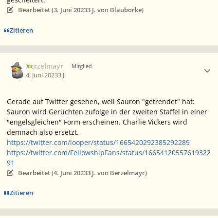
Bearbeitet (
3. Juni 2023
3 J.
von Blauborke)
Zitieren
Ersteller-Statistik
Berzelmayr
Mitglied
4. Juni 2023
3 J.
Gerade auf Twitter gesehen, weil Sauron "getrendet" hat:
Sauron wird Gerüchten zufolge in der zweiten Staffel in einer
"engelsgleichen" Form erscheinen. Charlie Vickers wird
demnach also ersetzt.
https://twitter.com/looper/status/1665420292385292289
https://twitter.com/FellowshipFans/status/16654120557619322
91
Bearbeitet (
4. Juni 2023
3 J.
von Berzelmayr)
Zitieren