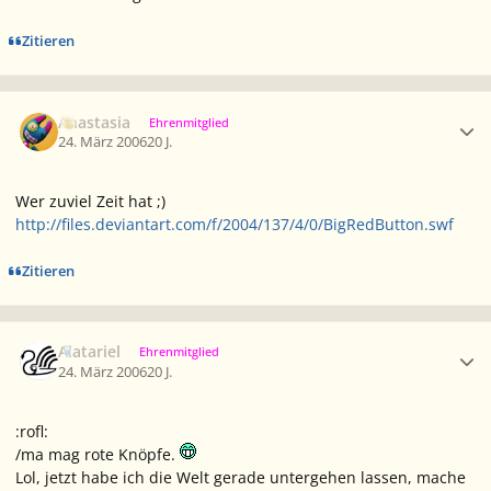
Zitieren
Ersteller-Statistik
Anastasia
Ehrenmitglied
24. März 2006
20 J.
Wer zuviel Zeit hat ;)
http://files.deviantart.com/f/2004/137/4/0/BigRedButton.swf
Zitieren
Ersteller-Statistik
Alatariel
Ehrenmitglied
24. März 2006
20 J.
:rofl:
/ma mag rote Knöpfe.
Lol, jetzt habe ich die Welt gerade untergehen lassen, mache