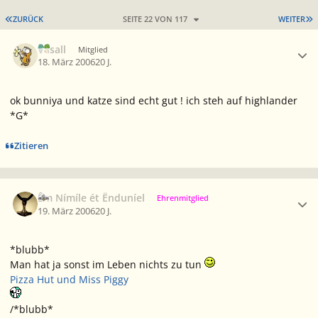
ERSTE SEITE
L
ZURÜCK
SEITE 22 VON 117
WEITER
Ersteller-Statistik
Vasall
Mitglied
18. März 2006
20 J.
ok bunniya und katze sind echt gut ! ich steh auf highlander
*G*
Zitieren
Ersteller-Statistik
Êm Nímíle ét Ënduníel
Ehrenmitglied
19. März 2006
20 J.
*blubb*
Man hat ja sonst im Leben nichts zu tun
Pizza Hut und Miss Piggy
/*blubb*