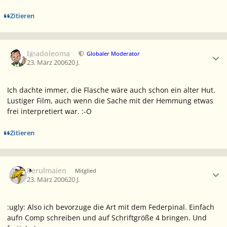
Zitieren
Ersteller-Statistik
beadoleoma
Globaler Moderator
23. März 2006
20 J.
Ich dachte immer, die Flasche wäre auch schon ein alter Hut.
Lustiger Film, auch wenn die Sache mit der Hemmung etwas
frei interpretiert war. :-O
Zitieren
Ersteller-Statistik
Perulmaien
Mitglied
23. März 2006
20 J.
:ugly: Also ich bevorzuge die Art mit dem Federpinal. Einfach
aufn Comp schreiben und auf Schriftgröße 4 bringen. Und