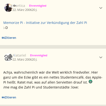
Ersteller-Statistik
Mortica
Ehrenmitglied
22. März 2006
20 J.
Memorize Pi - Initiative zur Verkündigung der Zahl Pi
:-D
Zitieren
Ersteller-Statistik
Alatariel
Ehrenmitglied
22. März 2006
20 J.
Achja, wahrscheinlich wär die Welt wirklich friedvoller. Hier
ganz um die Ecke gibt es ein nettes Studentencafé, das Apple-
Pi heißt. Ratet mal, was auf allen Servietten drauf ist.
/me mag die Zahl Pi und Studentenstädte :love:
Zitieren