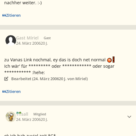
nachher weiter. :-)
Zitieren
Gast Míriel
Gast
24. März 2006
20 J.
zu Vanas Link nochmal, ey das is doch net normal
Ich wär' für ********* oder ************ oder sogar
*********** :hehe:
Bearbeitet (
24. März 2006
20 J.
von Míriel)
Zitieren
Ersteller-Statistik
Vasall
Mitglied
24. März 2006
20 J.
ok ich hab zuviel zeit *G*