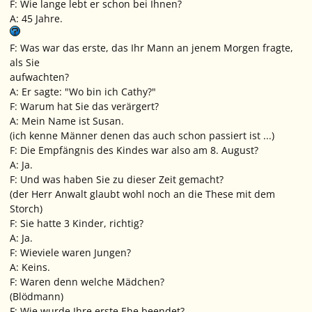
F: Wie lange lebt er schon bei Ihnen?
A: 45 Jahre.
F: Was war das erste, das Ihr Mann an jenem Morgen fragte,
als Sie
aufwachten?
A: Er sagte: "Wo bin ich Cathy?"
F: Warum hat Sie das verärgert?
A: Mein Name ist Susan.
(ich kenne Männer denen das auch schon passiert ist ...)
F: Die Empfängnis des Kindes war also am 8. August?
A: Ja.
F: Und was haben Sie zu dieser Zeit gemacht?
(der Herr Anwalt glaubt wohl noch an die These mit dem
Storch)
F: Sie hatte 3 Kinder, richtig?
A: Ja.
F: Wieviele waren Jungen?
A: Keins.
F: Waren denn welche Mädchen?
(Blödmann)
F: Wie wurde Ihre erste Ehe beendet?