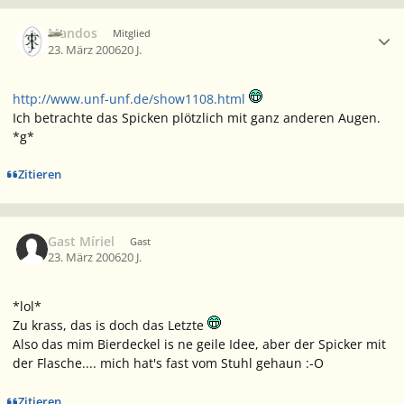
Ersteller-Statistik
Mandos
Mitglied
23. März 2006
20 J.
http://www.unf-unf.de/show1108.html
Ich betrachte das Spicken plötzlich mit ganz anderen Augen.
*g*
Zitieren
Gast Míriel
Gast
23. März 2006
20 J.
*lol*
Zu krass, das is doch das Letzte
Also das mim Bierdeckel is ne geile Idee, aber der Spicker mit
der Flasche.... mich hat's fast vom Stuhl gehaun :-O
Zitieren