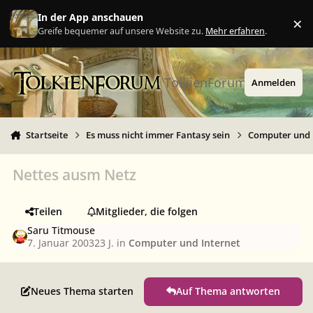
Zu Inhalt springen
In der App anschauen
×
Ig
Greife bequemer auf unsere Website zu.
Mehr erfahren
.
TolkienForum
Anmelden
Startseite
Es muss nicht immer Fantasy sein
Computer und 
Nettes ausm Netz
Teilen
Mitglieder, die folgen
Saru Titmouse
7. Januar 2003
23 J.
in
Computer und Internet
Neues Thema starten
Auf Thema antworten