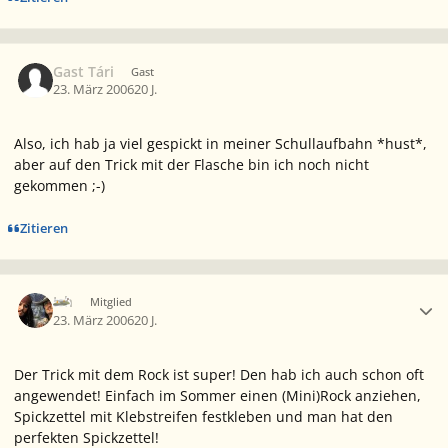
Gast Tári
Gast
23. März 2006
20 J.
Also, ich hab ja viel gespickt in meiner Schullaufbahn *hust*,
aber auf den Trick mit der Flasche bin ich noch nicht
gekommen ;-)
Zitieren
Ersteller-Statistik
Ich
Mitglied
23. März 2006
20 J.
Der Trick mit dem Rock ist super! Den hab ich auch schon oft
angewendet! Einfach im Sommer einen (Mini)Rock anziehen,
Spickzettel mit Klebstreifen festkleben und man hat den
perfekten Spickzettel!