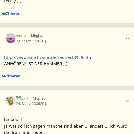
fertig! ;-)
Zitieren
Ersteller-Statistik
Vana
Mitglied
24. März 2006
20 J.
http://www.isnichwahr.de/redirect8938.html
ANHÖREN! IST DER HAMMER ;-)
Zitieren
Ersteller-Statistik
Vasall
Mitglied
24. März 2006
20 J.
hahaha !
Ja was soll ich sagen manche sind eben ... anders ... ich würd
die frau umbringen.