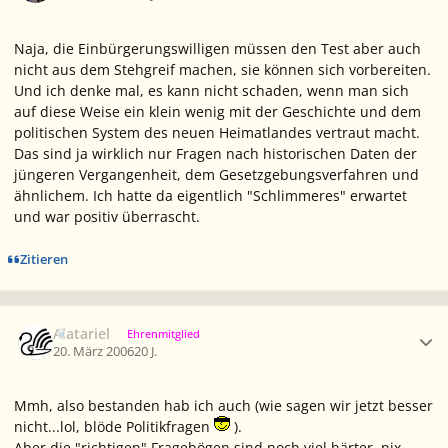
Naja, die Einbürgerungswilligen müssen den Test aber auch
nicht aus dem Stehgreif machen, sie können sich vorbereiten.
Und ich denke mal, es kann nicht schaden, wenn man sich
auf diese Weise ein klein wenig mit der Geschichte und dem
politischen System des neuen Heimatlandes vertraut macht.
Das sind ja wirklich nur Fragen nach historischen Daten der
jüngeren Vergangenheit, dem Gesetzgebungsverfahren und
ähnlichem. Ich hatte da eigentlich "Schlimmeres" erwartet
und war positiv überrascht.
Zitieren
Ersteller-Statistik
Alatariel
Ehrenmitglied
20. März 2006
20 J.
Mmh, also bestanden hab ich auch (wie sagen wir jetzt besser
nicht...lol, blöde Politikfragen
).
Aber die "richtigen" Fragebögen sind noch viel härter, nix