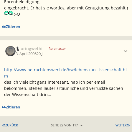
Ehrenbeleidigung
eingebracht. Er hat sie wortlos, aber mit Genugtuung bezahlt.)
:-O
Zitieren
Ersteller-Statistik
Thuringwethil
Rolemaster
3. April 2006
20 J.
http://www.betrachtenswert.de/bw/lebenskun...issenschaft.ht
m
das ich vieleicht ganz interesant, hab ich per email
bekommen. Stehen lauter srtaunliche und verrückte sachen
der Wissenschaft drin...
Zitieren
ERSTE SEITE
L
ZURÜCK
SEITE 22 VON 117
WEITER