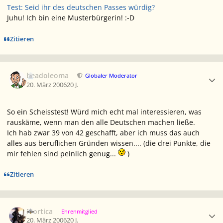
Test: Seid ihr des deutschen Passes würdig?
Juhu! Ich bin eine Musterbürgerin! :-D
Zitieren
Ersteller-Statistik
beadoleoma
Globaler Moderator
20. März 2006
20 J.
So ein Scheisstest! Würd mich echt mal interessieren, was
rauskäme, wenn man den alle Deutschen machen ließe.
Ich hab zwar 39 von 42 geschafft, aber ich muss das auch
alles aus beruflichen Gründen wissen.... (die drei Punkte, die
mir fehlen sind peinlich genug...
)
Zitieren
Ersteller-Statistik
Mortica
Ehrenmitglied
20. März 2006
20 J.