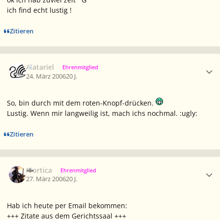
ich find echt lustig !
Zitieren
Ersteller-Statistik
Alatariel
Ehrenmitglied
24. März 2006
20 J.
So, bin durch mit dem roten-Knopf-drücken.
Lustig. Wenn mir langweilig ist, mach ichs nochmal. :ugly:
Zitieren
Ersteller-Statistik
Mortica
Ehrenmitglied
27. März 2006
20 J.
Hab ich heute per Email bekommen:
+++ Zitate aus dem Gerichtssaal +++