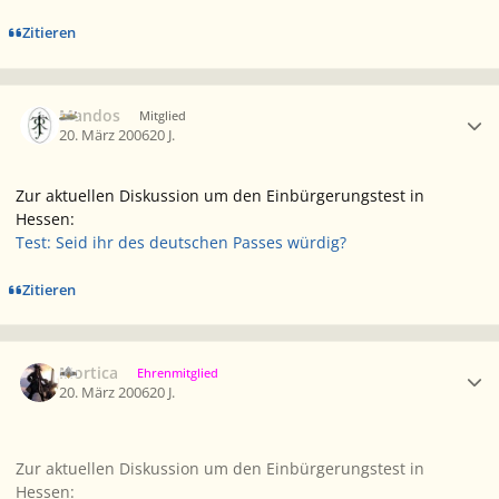
Zitieren
Ersteller-Statistik
Mandos
Mitglied
20. März 2006
20 J.
Zur aktuellen Diskussion um den Einbürgerungstest in
Hessen:
Test: Seid ihr des deutschen Passes würdig?
Zitieren
Ersteller-Statistik
Mortica
Ehrenmitglied
20. März 2006
20 J.
Zur aktuellen Diskussion um den Einbürgerungstest in
Hessen: