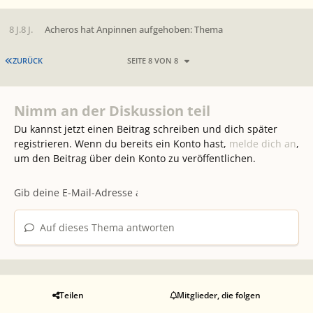
8 J.
8 J.
Acheros
hat Anpinnen aufgehoben: Thema
ERSTE SEITE
ZURÜCK
SEITE 8 VON 8
Nimm an der Diskussion teil
Du kannst jetzt einen Beitrag schreiben und dich später
registrieren. Wenn du bereits ein Konto hast,
melde dich an
,
um den Beitrag über dein Konto zu veröffentlichen.
Auf dieses Thema antworten
Teilen
Mitglieder, die folgen