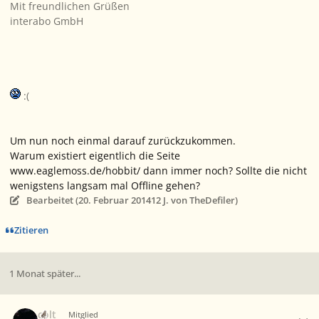
Mit freundlichen Grüßen
interabo GmbH
:(
Um nun noch einmal darauf zurückzukommen.
Warum existiert eigentlich die Seite
www.eaglemoss.de/hobbit/ dann immer noch? Sollte die nicht
wenigstens langsam mal Offline gehen?
Bearbeitet (
20. Februar 2014
12 J.
von TheDefiler)
Zitieren
1 Monat später...
Ersteller-Statistik
colt
Mitglied