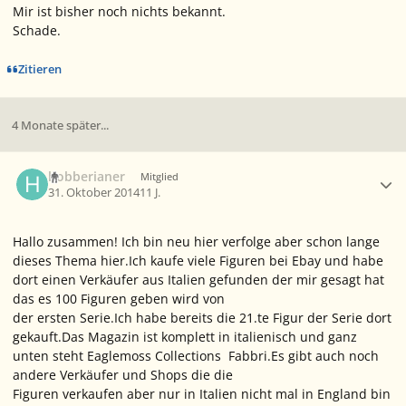
Mir ist bisher noch nichts bekannt.
Schade.
Zitieren
4 Monate später...
Ersteller-Statistik
hobberianer
Mitglied
31. Oktober 2014
11 J.
Hallo zusammen! Ich bin neu hier verfolge aber schon lange
dieses Thema hier.Ich kaufe viele Figuren bei Ebay und habe
dort einen Verkäufer aus Italien gefunden der mir gesagt hat
das es 100 Figuren geben wird von
der ersten Serie.Ich habe bereits die 21.te Figur der Serie dort
gekauft.Das Magazin ist komplett in italienisch und ganz
unten steht Eaglemoss Collections Fabbri.Es gibt auch noch
andere Verkäufer und Shops die die
Figuren verkaufen aber nur in Italien nicht mal in England bin