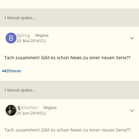
1 Monat später...
Ersteller-Statistik
Balrog
Mitglied
23. Mai 2014
12 J.
Tach zusammen! Gibt es schon News zu einer neuen Serie??
Zitieren
1 Monat später...
Ersteller-Statistik
TheDefiler
Mitglied
29. Juni 2014
12 J.
Tach zusammen! Gibt es schon News zu einer neuen Serie??