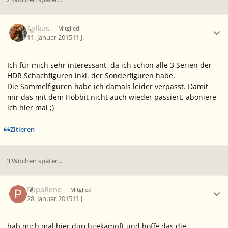
Ersteller-Statistik
Tulkas
Mitglied
11. Januar 2015
11 J.
Ich für mich sehr interessant, da ich schon alle 3 Serien der
HDR Schachfiguren inkl. der Sonderfiguren habe.
Die Sammelfiguren habe ich damals leider verpasst. Damit
mir das mit dem Hobbit nicht auch wieder passiert, aboniere
ich hier mal ;)
Zitieren
3 Wochen später...
Ersteller-Statistik
PapaRene
Mitglied
28. Januar 2015
11 J.
hab mich mal hier durchgekämpft und hoffe das die