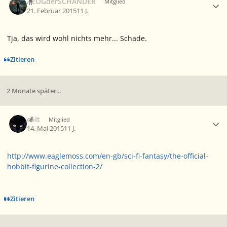
AZOGderSCHÄNDER
Mitglied
21. Februar 2015
11 J.
Tja, das wird wohl nichts mehr... Schade.
Zitieren
2 Monate später...
Ersteller-Statistik
colt
Mitglied
14. Mai 2015
11 J.
http://www.eaglemoss.com/en-gb/sci-fi-fantasy/the-official-
hobbit-figurine-collection-2/
Zitieren