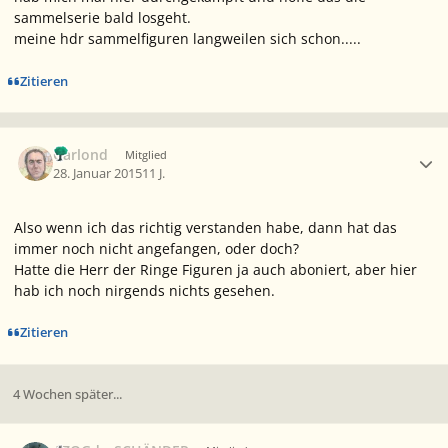
sammelserie bald losgeht.
meine hdr sammelfiguren langweilen sich schon.....
Zitieren
Ersteller-Statistik
Garlond
Mitglied
28. Januar 2015
11 J.
Also wenn ich das richtig verstanden habe, dann hat das
immer noch nicht angefangen, oder doch?
Hatte die Herr der Ringe Figuren ja auch aboniert, aber hier
hab ich noch nirgends nichts gesehen.
Zitieren
4 Wochen später...
Ersteller-Statistik