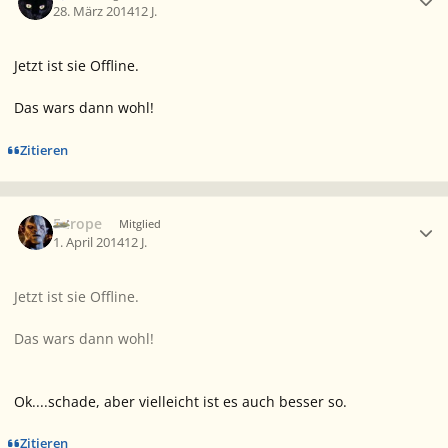
28. März 2014
12 J.
Jetzt ist sie Offline.
Das wars dann wohl!
Zitieren
Ersteller-Statistik
Europe
Mitglied
1. April 2014
12 J.
Jetzt ist sie Offline.
Das wars dann wohl!
Ok....schade, aber vielleicht ist es auch besser so.
Zitieren