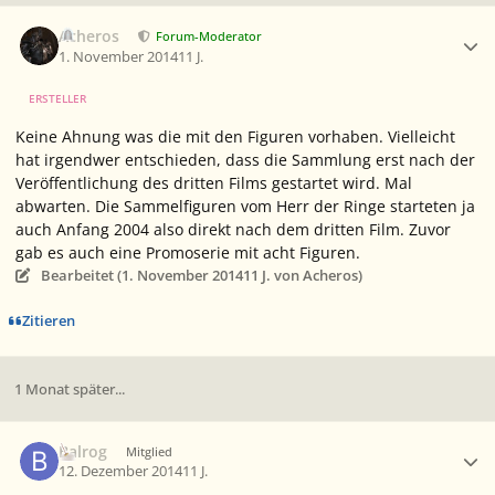
Ersteller-Statistik
Acheros
Forum-Moderator
1. November 2014
11 J.
ERSTELLER
Keine Ahnung was die mit den Figuren vorhaben. Vielleicht
hat irgendwer entschieden, dass die Sammlung erst nach der
Veröffentlichung des dritten Films gestartet wird. Mal
abwarten. Die Sammelfiguren vom Herr der Ringe starteten ja
auch Anfang 2004 also direkt nach dem dritten Film. Zuvor
gab es auch eine Promoserie mit acht Figuren.
Bearbeitet (
1. November 2014
11 J.
von Acheros)
Zitieren
1 Monat später...
Ersteller-Statistik
Balrog
Mitglied
12. Dezember 2014
11 J.