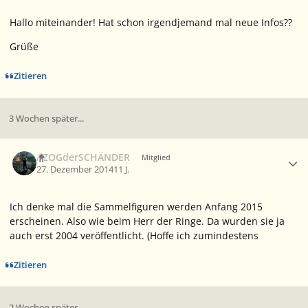
Hallo miteinander! Hat schon irgendjemand mal neue Infos??
Grüße
Zitieren
3 Wochen später...
Ersteller-Statistik
AZOGderSCHÄNDER
Mitglied
27. Dezember 2014
11 J.
Ich denke mal die Sammelfiguren werden Anfang 2015
erscheinen. Also wie beim Herr der Ringe. Da wurden sie ja
auch erst 2004 veröffentlicht. (Hoffe ich zumindestens
Zitieren
2 Wochen später...