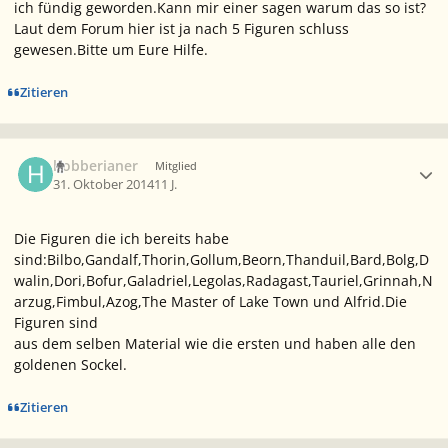
ich fündig geworden.Kann mir einer sagen warum das so ist?
Laut dem Forum hier ist ja nach 5 Figuren schluss
gewesen.Bitte um Eure Hilfe.
Zitieren
Ersteller-Statistik
hobberianer
Mitglied
31. Oktober 2014
11 J.
Die Figuren die ich bereits habe
sind:Bilbo,Gandalf,Thorin,Gollum,Beorn,Thanduil,Bard,Bolg,D
walin,Dori,Bofur,Galadriel,Legolas,Radagast,Tauriel,Grinnah,N
arzug,Fimbul,Azog,The Master of Lake Town und Alfrid.Die
Figuren sind
aus dem selben Material wie die ersten und haben alle den
goldenen Sockel.
Zitieren