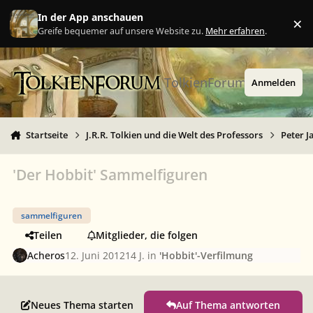
Zu Inhalt springen
In der App anschauen
×
Ig
Greife bequemer auf unsere Website zu.
Mehr erfahren
.
TolkienForum
Anmelden
Startseite
J.R.R. Tolkien und die Welt des Professors
Peter J
'Der Hobbit' Sammelfiguren
sammelfiguren
Teilen
Mitglieder, die folgen
Acheros
12. Juni 2012
14 J.
in
'Hobbit'-Verfilmung
Neues Thema starten
Auf Thema antworten