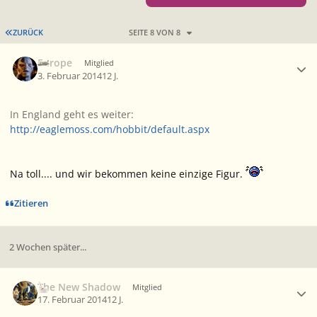
ERSTE SEITE
ZURÜCK
SEITE 8 VON 8
Ersteller-Statistik
Europe
Mitglied
3. Februar 2014
12 J.
In England geht es weiter:
http://eaglemoss.com/hobbit/default.aspx
Na toll.... und wir bekommen keine einzige Figur.
Zitieren
2 Wochen später...
Ersteller-Statistik
The New Shadow
Mitglied
17. Februar 2014
12 J.