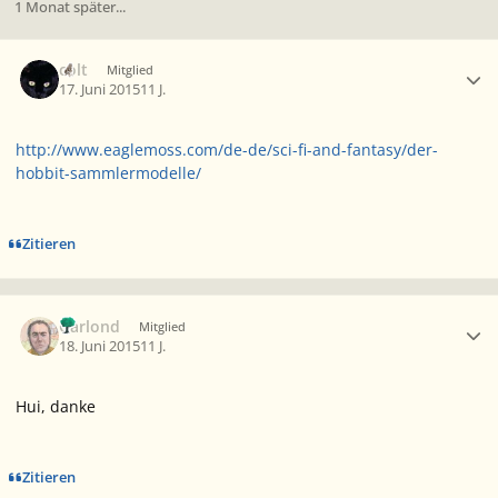
1 Monat später...
Ersteller-Statistik
colt
Mitglied
17. Juni 2015
11 J.
http://www.eaglemoss.com/de-de/sci-fi-and-fantasy/der-
hobbit-sammlermodelle/
Zitieren
Ersteller-Statistik
Garlond
Mitglied
18. Juni 2015
11 J.
Hui, danke
Zitieren