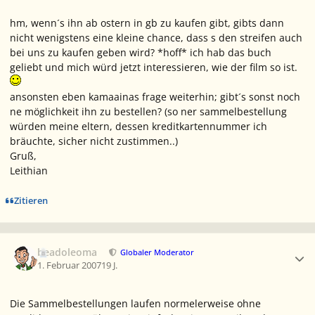
hm, wenn´s ihn ab ostern in gb zu kaufen gibt, gibts dann
nicht wenigstens eine kleine chance, dass s den streifen auch
bei uns zu kaufen geben wird? *hoff* ich hab das buch
geliebt und mich würd jetzt interessieren, wie der film so ist.
ansonsten eben kamaainas frage weiterhin; gibt´s sonst noch
ne möglichkeit ihn zu bestellen? (so ner sammelbestellung
würden meine eltern, dessen kreditkartennummer ich
bräuchte, sicher nicht zustimmen..)
Gruß,
Leithian
Zitieren
Ersteller-Statistik
beadoleoma
Globaler Moderator
1. Februar 2007
19 J.
Die Sammelbestellungen laufen normelerweise ohne