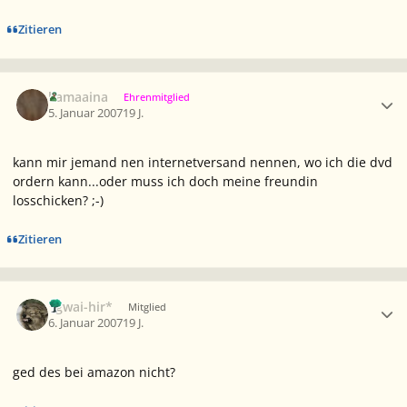
Zitieren
Ersteller-Statistik
kamaaina
Ehrenmitglied
5. Januar 2007
19 J.
kann mir jemand nen internetversand nennen, wo ich die dvd
ordern kann...oder muss ich doch meine freundin
losschicken? ;-)
Zitieren
Ersteller-Statistik
*gwai-hir*
Mitglied
6. Januar 2007
19 J.
ged des bei amazon nicht?