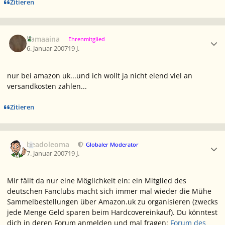
Zitieren
Ersteller-Statistik
kamaaina
Ehrenmitglied
6. Januar 2007
19 J.
nur bei amazon uk...und ich wollt ja nicht elend viel an
versandkosten zahlen...
Zitieren
Ersteller-Statistik
beadoleoma
Globaler Moderator
7. Januar 2007
19 J.
Mir fällt da nur eine Möglichkeit ein: ein Mitglied des
deutschen Fanclubs macht sich immer mal wieder die Mühe
Sammelbestellungen über Amazon.uk zu organisieren (zwecks
jede Menge Geld sparen beim Hardcovereinkauf). Du könntest
dich in deren Forum anmelden und mal fragen:
Forum des