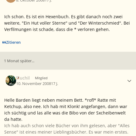
8. Oktober 2008
17 J.
Ich schon. Es ist ein Hexenbuch. Es gibt danach noch zwei
weitere, "Ein Hut voller Sterne" und "Der Winterschmied". Bei
Verfilmungen ist schade, dass die * verloren gehen.
Zitieren
1 Monat später...
Ersteller-Statistik
Eluchil
Mitglied
10. November 2008
17 J.
Helle Barden liegt neben meinem Bett. *rofl* Ratte mit
Ketchup, also nee. Ich hab mit Klonk! angefangen, dann war
ich süchtig und las alle was die Bibo von der Sxcheibenwelt
da hatte.
Ich hab auch schon viele Bücher von ihm gelesen, aber "Alles
Sense" ist eines meiner Lieblingsbücher. Es war mein erstes.