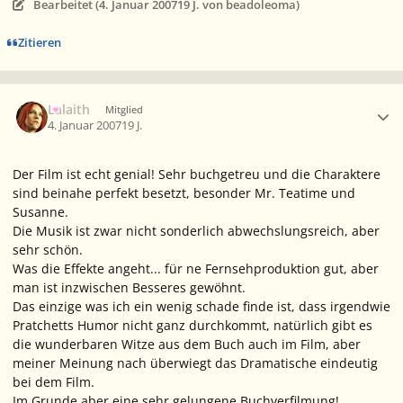
Bearbeitet (
4. Januar 2007
19 J.
von beadoleoma)
Zitieren
Ersteller-Statistik
Lalaith
Mitglied
4. Januar 2007
19 J.
Der Film ist echt genial! Sehr buchgetreu und die Charaktere
sind beinahe perfekt besetzt, besonder Mr. Teatime und
Susanne.
Die Musik ist zwar nicht sonderlich abwechslungsreich, aber
sehr schön.
Was die Effekte angeht... für ne Fernsehproduktion gut, aber
man ist inzwischen Besseres gewöhnt.
Das einzige was ich ein wenig schade finde ist, dass irgendwie
Pratchetts Humor nicht ganz durchkommt, natürlich gibt es
die wunderbaren Witze aus dem Buch auch im Film, aber
meiner Meinung nach überwiegt das Dramatische eindeutig
bei dem Film.
Im Grunde aber eine sehr gelungene Buchverfilmung!