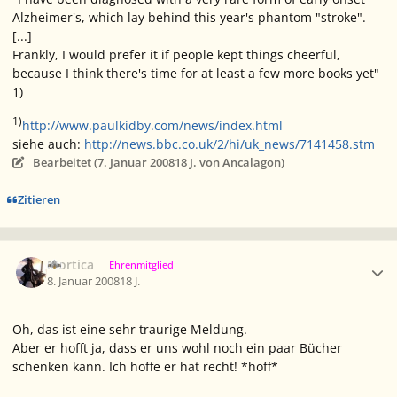
Alzheimer's, which lay behind this year's phantom "stroke".
[...]
Frankly, I would prefer it if people kept things cheerful,
because I think there's time for at least a few more books yet"
1)
1)
http://www.paulkidby.com/news/index.html
siehe auch:
http://news.bbc.co.uk/2/hi/uk_news/7141458.stm
Bearbeitet (
7. Januar 2008
18 J.
von Ancalagon)
Zitieren
Ersteller-Statistik
Mortica
Ehrenmitglied
8. Januar 2008
18 J.
Oh, das ist eine sehr traurige Meldung.
Aber er hofft ja, dass er uns wohl noch ein paar Bücher
schenken kann. Ich hoffe er hat recht! *hoff*