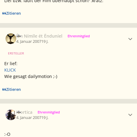
Lief bzw. läuft der Film überhaupt schon? :kratz:
Zitieren
Ersteller-Statistik
Êm Nímíle ét Ënduníel
Ehrenmitglied
4. Januar 2007
19 J.
ERSTELLER
Er lief:
KLICK
Wie gesagt dailymotion ;-)
Zitieren
Ersteller-Statistik
Mortica
Ehrenmitglied
4. Januar 2007
19 J.
:-O