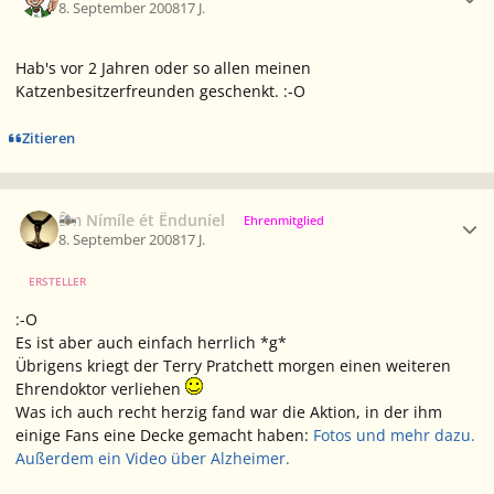
8. September 2008
17 J.
Hab's vor 2 Jahren oder so allen meinen
Katzenbesitzerfreunden geschenkt. :-O
Zitieren
Ersteller-Statistik
Êm Nímíle ét Ënduníel
Ehrenmitglied
8. September 2008
17 J.
ERSTELLER
:-O
Es ist aber auch einfach herrlich *g*
Übrigens kriegt der Terry Pratchett morgen einen weiteren
Ehrendoktor verliehen
Was ich auch recht herzig fand war die Aktion, in der ihm
einige Fans eine Decke gemacht haben:
Fotos und mehr dazu.
Außerdem ein Video über Alzheimer.