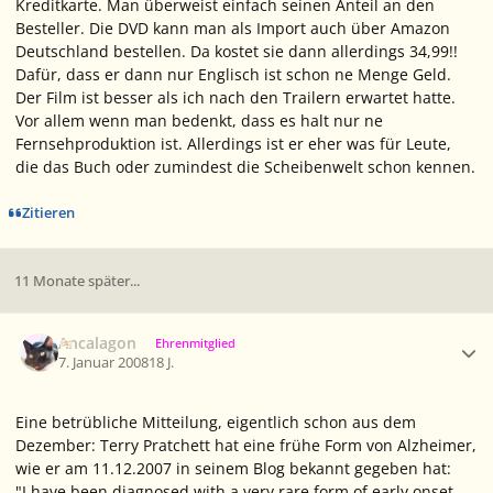
Kreditkarte. Man überweist einfach seinen Anteil an den
Besteller. Die DVD kann man als Import auch über Amazon
Deutschland bestellen. Da kostet sie dann allerdings 34,99!!
Dafür, dass er dann nur Englisch ist schon ne Menge Geld.
Der Film ist besser als ich nach den Trailern erwartet hatte.
Vor allem wenn man bedenkt, dass es halt nur ne
Fernsehproduktion ist. Allerdings ist er eher was für Leute,
die das Buch oder zumindest die Scheibenwelt schon kennen.
Zitieren
11 Monate später...
Ersteller-Statistik
Ancalagon
Ehrenmitglied
7. Januar 2008
18 J.
Eine betrübliche Mitteilung, eigentlich schon aus dem
Dezember: Terry Pratchett hat eine frühe Form von Alzheimer,
wie er am 11.12.2007 in seinem Blog bekannt gegeben hat:
"I have been diagnosed with a very rare form of early onset