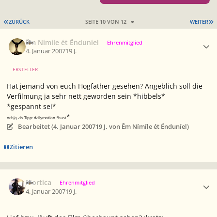
ERSTE SEITE
L
ZURÜCK
SEITE 10 VON 12
WEITER
Ersteller-Statistik
Êm Nímíle ét Ënduníel
Ehrenmitglied
4. Januar 2007
19 J.
ERSTELLER
Hat jemand von euch Hogfather gesehen? Angeblich soll die
Verfilmung ja sehr nett geworden sein *hibbels*
*gespannt sei*
*
Achja, als Tipp: dailymotion *hust
Bearbeitet (
4. Januar 2007
19 J.
von Êm Nímíle ét Ënduníel)
Zitieren
Ersteller-Statistik
Mortica
Ehrenmitglied
4. Januar 2007
19 J.