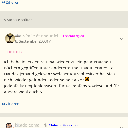
Zitieren
8 Monate später...
Ersteller-Statistik
Êm Nímíle ét Ënduníel
Ehrenmitglied
8. September 2008
17 J.
ERSTELLER
Ich habe in letzter Zeit mal wieder zu ein paar Pratchett
Büchern gegriffen unter anderem: The Unadulterated Cat
Hat das jemand gelesen? Welcher Katzenbesitzer hat sich
nicht wieder gefunden, oder seine Katze?
Jedenfalls: Empfehlenswert, für Katzenfans sowieso und für
andere wohl auch ;-)
Zitieren
Ersteller-Statistik
beadoleoma
Globaler Moderator