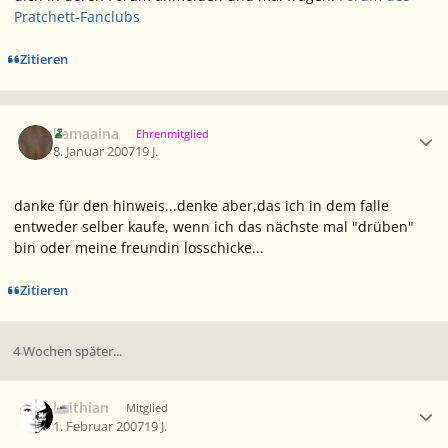
Pratchett-Fanclubs
Zitieren
Ersteller-Statistik
kamaaina
Ehrenmitglied
8. Januar 2007
19 J.
danke für den hinweis...denke aber,das ich in dem falle
entweder selber kaufe, wenn ich das nächste mal "drüben"
bin oder meine freundin losschicke...
Zitieren
4 Wochen später...
Ersteller-Statistik
Leithian
Mitglied
1. Februar 2007
19 J.