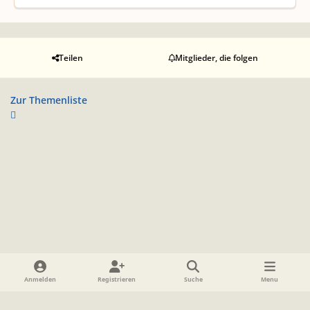
Teilen
Mitglieder, die folgen
Zur Themenliste
Heller Modus
Dunkler Modus
Systemeinstellung
Anmelden
Registrieren
Suche
Menu
Sprache
Datenschutzerklärung
Cookies
Impressum