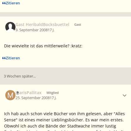
Zitieren
Gast HeribaldBocksbuettel
Gast
9. September 2008
17 J.
Die wievielte ist das mittlerweile? :kratz:
Zitieren
3 Wochen später...
Ersteller-Statistik
MarisPallitax
Mitglied
25. September 2008
17 J.
Ich hab auch schon viele Bücher von ihm gelesen, aber "Alles
Sense" ist eines meiner Lieblingsbücher. Es war mein erstes.
Obwohl ich auch die Bände der Stadtwache immer lustig