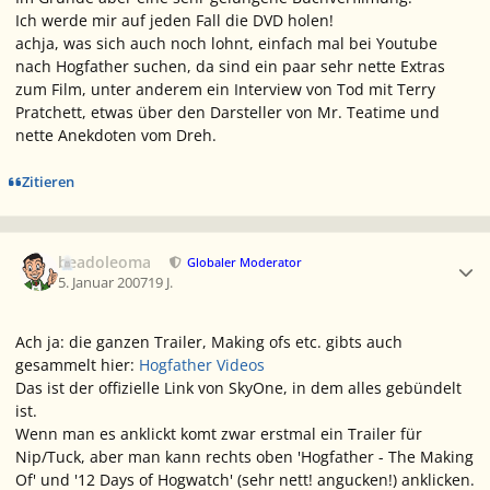
Ich werde mir auf jeden Fall die DVD holen!
achja, was sich auch noch lohnt, einfach mal bei Youtube
nach Hogfather suchen, da sind ein paar sehr nette Extras
zum Film, unter anderem ein Interview von Tod mit Terry
Pratchett, etwas über den Darsteller von Mr. Teatime und
nette Anekdoten vom Dreh.
Zitieren
Ersteller-Statistik
beadoleoma
Globaler Moderator
5. Januar 2007
19 J.
Ach ja: die ganzen Trailer, Making ofs etc. gibts auch
gesammelt hier:
Hogfather Videos
Das ist der offizielle Link von SkyOne, in dem alles gebündelt
ist.
Wenn man es anklickt komt zwar erstmal ein Trailer für
Nip/Tuck, aber man kann rechts oben 'Hogfather - The Making
Of' und '12 Days of Hogwatch' (sehr nett! angucken!) anklicken.