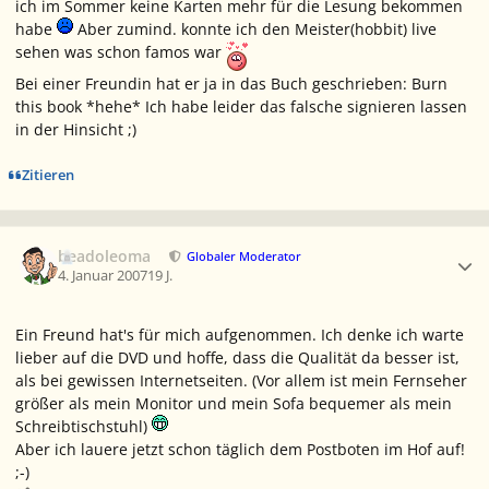
ich im Sommer keine Karten mehr für die Lesung bekommen
habe
Aber zumind. konnte ich den Meister(hobbit) live
sehen was schon famos war
Bei einer Freundin hat er ja in das Buch geschrieben: Burn
this book *hehe* Ich habe leider das falsche signieren lassen
in der Hinsicht ;)
Zitieren
Ersteller-Statistik
beadoleoma
Globaler Moderator
4. Januar 2007
19 J.
Ein Freund hat's für mich aufgenommen. Ich denke ich warte
lieber auf die DVD und hoffe, dass die Qualität da besser ist,
als bei gewissen Internetseiten. (Vor allem ist mein Fernseher
größer als mein Monitor und mein Sofa bequemer als mein
Schreibtischstuhl)
Aber ich lauere jetzt schon täglich dem Postboten im Hof auf!
;-)