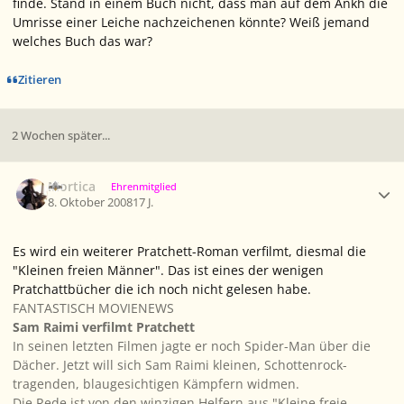
finde. Stand in einem Buch nicht, dass man auf dem Ankh die
Umrisse einer Leiche nachzeichenen könnte? Weiß jemand
welches Buch das war?
Zitieren
2 Wochen später...
Ersteller-Statistik
Mortica
Ehrenmitglied
8. Oktober 2008
17 J.
Es wird ein weiterer Pratchett-Roman verfilmt, diesmal die
"Kleinen freien Männer". Das ist eines der wenigen
Pratchattbücher die ich noch nicht gelesen habe.
FANTASTISCH MOVIENEWS
Sam Raimi verfilmt Pratchett
In seinen letzten Filmen jagte er noch Spider-Man über die
Dächer. Jetzt will sich Sam Raimi kleinen, Schottenrock-
tragenden, blaugesichtigen Kämpfern widmen.
Die Rede ist von den winzigen Helfern aus "Kleine freie