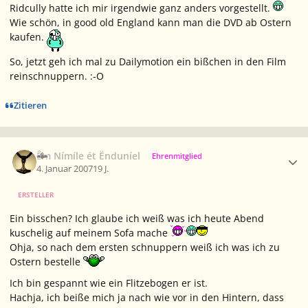
Ridcully hatte ich mir irgendwie ganz anders vorgestellt.
Wie schön, in good old England kann man die DVD ab Ostern
kaufen.
So, jetzt geh ich mal zu Dailymotion ein bißchen in den Film
reinschnuppern. :-O
Zitieren
Ersteller-Statistik
Êm Nímíle ét Ënduníel
Ehrenmitglied
4. Januar 2007
19 J.
ERSTELLER
Ein bisschen? Ich glaube ich weiß was ich heute Abend
kuschelig auf meinem Sofa mache
Ohja, so nach dem ersten schnuppern weiß ich was ich zu
Ostern bestelle
Ich bin gespannt wie ein Flitzebogen er ist.
Hachja, ich beiße mich ja nach wie vor in den Hintern, dass