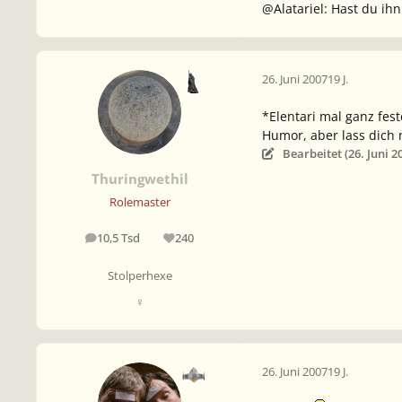
@Alatariel: Hast du i
26. Juni 2007
19 J.
*Elentari mal ganz fes
Humor, aber lass dich n
Bearbeitet (
26. Juni 2
Thuringwethil
Rolemaster
10,5 Tsd
240
Beiträge
Reputation
Stolperhexe
♀
26. Juni 2007
19 J.