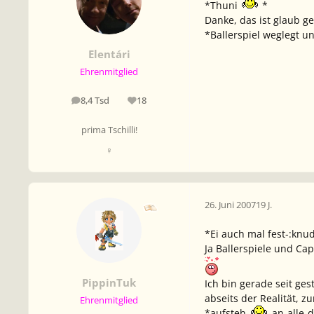
*Thuni
*
Danke, das ist glaub g
*Ballerspiel weglegt 
Elentári
Ehrenmitglied
8,4 Tsd
18
Beiträge
Reputation
prima Tschilli!
♀
26. Juni 2007
19 J.
*Ei auch mal fest-:knud
Ja Ballerspiele und C
PippinTuk
Ich bin gerade seit g
abseits der Realität, z
Ehrenmitglied
*aufsteh-
-an-alle-