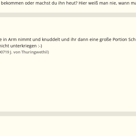
hn bekommen oder machst du ihn heut? Hier weiß man nie, wann ma
te in Arm nimmt und knuddelt und ihr dann eine große Portion Sc
icht unterkriegen :-)
007
19 J.
von Thuringwethil)