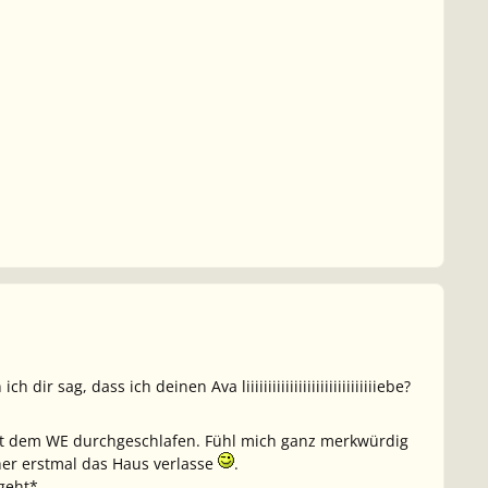
 sag, dass ich deinen Ava liiiiiiiiiiiiiiiiiiiiiiiiiiiiiiebe?
eit dem WE durchgeschlafen. Fühl mich ganz merkwürdig
hher erstmal das Haus verlasse
.
geht*