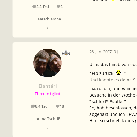
2,2 Tsd
2
Beiträge
Reputation
Haarschlampe
♀
26. Juni 2007
19 J.
Ui, is das liiiieb von 
*Pip zurück
*
Und könnte es deine Stim
Elentári
Jaaaaaaaa, und wiiiiii
Ehrenmitglied
Besuche in der Woche 
*schlürf* *süffel*
8,4 Tsd
18
Beiträge
Reputation
So, hab beschlossen, d
abgehakt und ich ERWA
prima Tschilli!
Hihi, so schnell kanns
♀