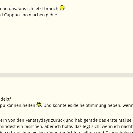
enau das, was ich jetzt brauch
und Cappuccino machen geht*
del:t*
appu können helfen
. Und könnte es deine Stimmung heben, wenn ich dir
estern von den Fantasydays zurück und hab gerade das erste Mal s
umindest ein bisschen, aber ich hoffe, das legt sich, wenn ich nac
die-so-brauchen-wollen-können-möchten-sollten und Cappu holen 