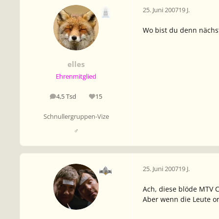
25. Juni 2007
19 J.
Wo bist du denn nächs
elles
Ehrenmitglied
4,5 Tsd
15
Beiträge
Reputation
Schnullergruppen-Vize
♂
25. Juni 2007
19 J.
Ach, diese blöde MTV C
Aber wenn die Leute or