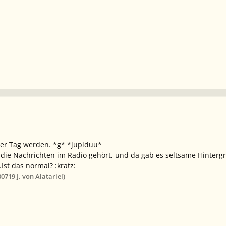
ter Tag werden. *g* *jupiduu*
die Nachrichten im Radio gehört, und da gab es seltsame Hinterg
Ist das normal? :kratz:
007
19 J.
von Alatariel)