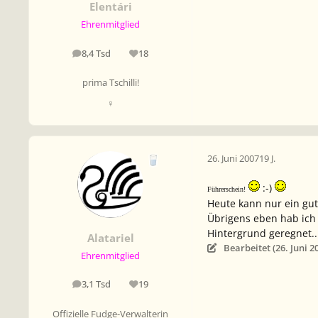
Elentári
Ehrenmitglied
8,4 Tsd
18
Beiträge
Reputation
prima Tschilli!
♀
26. Juni 2007
19 J.
:-)
Führerschein!
Heute kann nur ein gu
Übrigens eben hab ich 
Hintergrund geregnet...
Alatariel
Bearbeitet (
26. Juni 2
Ehrenmitglied
3,1 Tsd
19
Beiträge
Reputation
Offizielle Fudge-Verwalterin