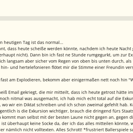
n heutigen Tag ist das normal...
ahnt, dass heute scheiße werden könnte, nachdem ich heute Nacht 
erhaupt nicht). Dann bin ich fast ne Stunde rumgegurkt, um zur 
ich langsam aber sicher vom Regen von oben bis unten durch, als
 hin- und hertelefonieren flötet mir die Stimme einer Freundin ver
h fast am Explodieren, bekomm aber einigermaßen nett noch hin "W
eiß Email gekriegt, die mir mitteilt, dass ich heute getrost hätte 
noch nitmal was ausgemacht, ich hab mich echt total auf die Exku
 wo wir ein Diktat schreiben und ich schon zweimal gefehlt hab. K
gentlich is die Exkursion wichtiger, brauch die dringend fürs Staat
 Da kommt man selbst mit der besten Laune nicht gegen an, gegen 
ist überhaupt keine Socke da, der ich das alles mitteilen könnte, 
r nämlich nicht volltexten. Alles Schrott! *frustriert Ballerspiele