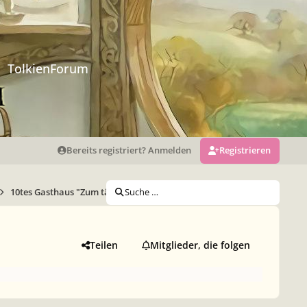
TolkienForum
Bereits registriert? Anmelden
Registrieren
10tes Gasthaus "Zum tänzelnden Drachen"
Suche …
Teilen
Mitglieder, die folgen