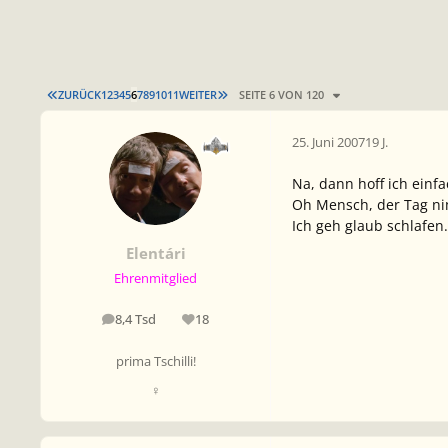
ERSTE SEITE
LETZTE SEITE
ZURÜCK
1
2
3
4
5
6
7
8
9
10
11
WEITER
SEITE 6 VON 120
25. Juni 2007
19 J.
Na, dann hoff ich einf
Oh Mensch, der Tag ni
Ich geh glaub schlafen.
Elentári
Ehrenmitglied
8,4 Tsd
18
Beiträge
Reputation
prima Tschilli!
♀