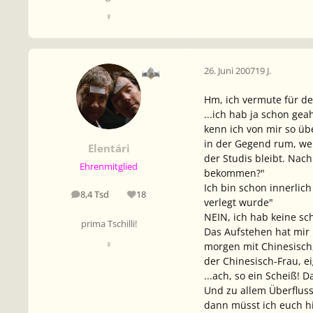
♀
26. Juni 2007
19 J.
Hm, ich vermute für de
...ich hab ja schon ge
kenn ich von mir so üb
in der Gegend rum, we
Elentári
der Studis bleibt. Nach
Ehrenmitglied
bekommen?"
Ich bin schon innerlic
8,4 Tsd
18
Beiträge
Reputation
verlegt wurde"
NEIN, ich hab keine sch
prima Tschilli!
Das Aufstehen hat mir 
♀
morgen mit Chinesisch,
der Chinesisch-Frau, ei
...ach, so ein Scheiß!
Und zu allem Überfluss 
dann müsst ich euch hie