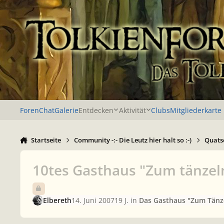
Zu Inhalt springen
Foren
Chat
Galerie
Entdecken
Aktivität
Clubs
Mitgliederkarte
Startseite
Community -:- Die Leutz hier halt so :-)
Quatsc
10tes Gasthaus "Zum tänze
Elbereth
14. Juni 2007
19 J.
in
Das Gasthaus "Zum Tänz