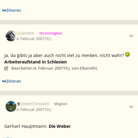
Zitieren
Ersteller-Statistik
Elbereth
Ehrenmitglied
4. Februar 2007
19 J.
Ja, da gibts ja aber auch nicht viel zu merken, nicht wahr?
Arbeiteraufstand in Schlesien
Bearbeitet (
4. Februar 2007
19 J.
von Elbereth)
Zitieren
Ersteller-Statistik
LúthienTinúviel
Mitglied
4. Februar 2007
19 J.
Gerhart Hauptmann:
Die Weber
.