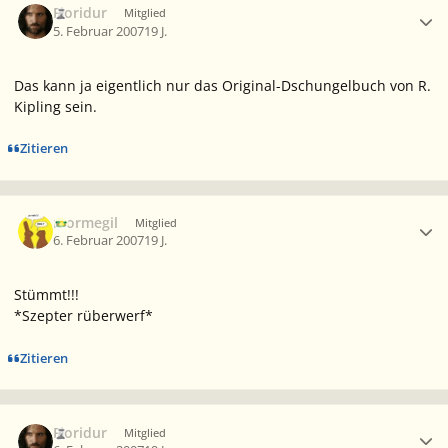
Fioridur
Mitglied
5. Februar 2007
19 J.
Das kann ja eigentlich nur das Original-Dschungelbuch von R.
Kipling sein.
Zitieren
Ersteller-Statistik
mormegil
Mitglied
6. Februar 2007
19 J.
Stümmt!!!
*Szepter rüberwerf*
Zitieren
Ersteller-Statistik
Fioridur
Mitglied