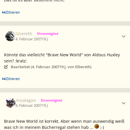
Zitieren
Ersteller-Statistik
Elbereth
Ehrenmitglied
4. Februar 2007
19 J.
Könnte das vielleicht "Brave New World" von Aldous Huxley
sein? :kratz:
Bearbeitet (
4. Februar 2007
19 J.
von Elbereth)
Zitieren
Ersteller-Statistik
Ancalagon
Ehrenmitglied
4. Februar 2007
19 J.
Brave New World ist korrekt. Aber wenn man auswendig weiß
was ich in meinem Bücherregal stehen hab ...
;-)