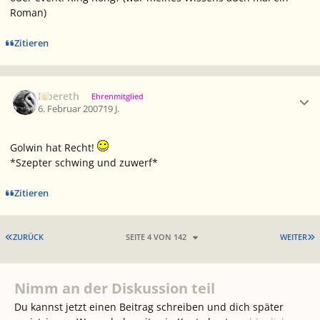
Roman)
Zitieren
Ersteller-Statistik
Elbereth
Ehrenmitglied
6. Februar 2007
19 J.
Golwin hat Recht!
*Szepter schwing und zuwerf*
Zitieren
ERSTE SEITE
L
ZURÜCK
SEITE 4 VON 142
WEITER
Nimm an der Diskussion teil
Du kannst jetzt einen Beitrag schreiben und dich später