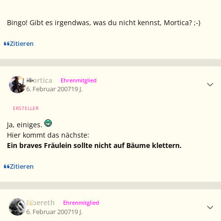
Bingo! Gibt es irgendwas, was du nicht kennst, Mortica? ;-)
Zitieren
Ersteller-Statistik
Mortica
Ehrenmitglied
6. Februar 2007
19 J.
ERSTELLER
Ja, einiges.
Hier kommt das nächste:
Ein braves Fräulein sollte nicht auf Bäume klettern.
Zitieren
Ersteller-Statistik
Elbereth
Ehrenmitglied
6. Februar 2007
19 J.