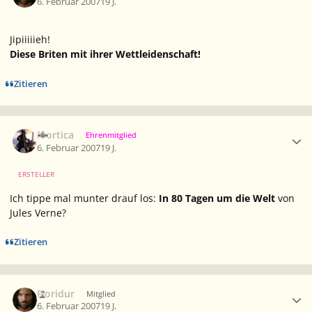
6. Februar 2007
19 J.
Jipiiiiieh!
Diese Briten mit ihrer Wettleidenschaft!
Zitieren
Ersteller-Statistik
Mortica
Ehrenmitglied
6. Februar 2007
19 J.
ERSTELLER
Ich tippe mal munter drauf los:
In 80 Tagen um die Welt
von
Jules Verne?
Zitieren
Ersteller-Statistik
Fioridur
Mitglied
6. Februar 2007
19 J.