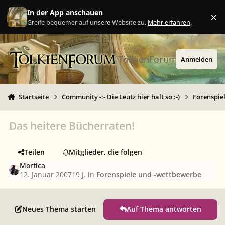
Zu Inhalt springen
In der App anschauen
×
Ig
Greife bequemer auf unsere Website zu.
Mehr erfahren
.
TolkienForum
Anmelden
Startseite
Community -:- Die Leutz hier halt so :-)
Forenspie
Das heitere Bücherraten!
Teilen
Mitglieder, die folgen
Mortica
12. Januar 2007
19 J.
in
Forenspiele und -wettbewerbe
Neues Thema starten
Auf Thema antworten