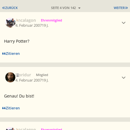
ERSTE SEITE
L
ZURÜCK
SEITE 4 VON 142
WEITER
Ersteller-Statistik
Ancalagon
Ehrenmitglied
4. Februar 2007
19 J.
Harry Potter?
Zitieren
Ersteller-Statistik
Fioridur
Mitglied
4. Februar 2007
19 J.
Genau! Du bist!
Zitieren
Ersteller-Statistik
Ancalagon
Ehrenmitglied