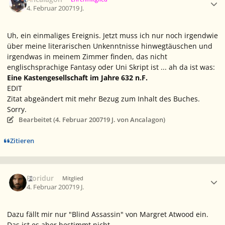
4. Februar 2007
19 J.
Uh, ein einmaliges Ereignis. Jetzt muss ich nur noch irgendwie
über meine literarischen Unkenntnisse hinwegtäuschen und
irgendwas in meinem Zimmer finden, das nicht
englischsprachige Fantasy oder Uni Skript ist ... ah da ist was:
Eine Kastengesellschaft im Jahre 632 n.F.
EDIT
Zitat abgeändert mit mehr Bezug zum Inhalt des Buches.
Sorry.
Bearbeitet (
4. Februar 2007
19 J.
von Ancalagon)
Zitieren
Ersteller-Statistik
Fioridur
Mitglied
4. Februar 2007
19 J.
Dazu fällt mir nur "Blind Assassin" von Margret Atwood ein.
Das ist es aber bestimmt nicht.