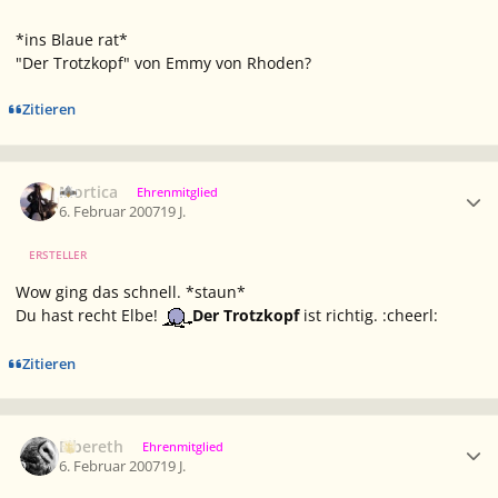
*ins Blaue rat*
"Der Trotzkopf" von Emmy von Rhoden?
Zitieren
Ersteller-Statistik
Mortica
Ehrenmitglied
6. Februar 2007
19 J.
ERSTELLER
Wow ging das schnell. *staun*
Du hast recht Elbe!
Der Trotzkopf
ist richtig. :cheerl:
Zitieren
Ersteller-Statistik
Elbereth
Ehrenmitglied
6. Februar 2007
19 J.