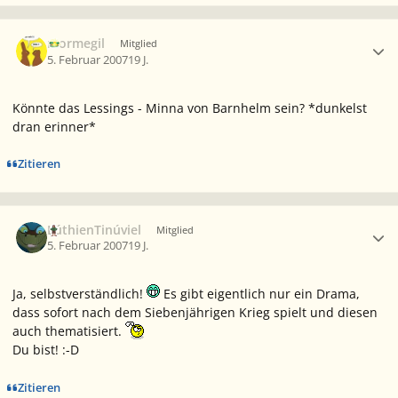
Ersteller-Statistik
mormegil
Mitglied
5. Februar 2007
19 J.
Könnte das Lessings - Minna von Barnhelm sein? *dunkelst
dran erinner*
Zitieren
Ersteller-Statistik
LúthienTinúviel
Mitglied
5. Februar 2007
19 J.
Ja, selbstverständlich!
Es gibt eigentlich nur ein Drama,
dass sofort nach dem Siebenjährigen Krieg spielt und diesen
auch thematisiert.
Du bist! :-D
Zitieren