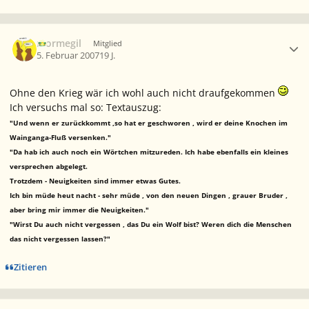
Ersteller-Statistik
mormegil
Mitglied
5. Februar 2007
19 J.
Ohne den Krieg wär ich wohl auch nicht draufgekommen
Ich versuchs mal so: Textauszug:
"Und wenn er zurückkommt ,so hat er geschworen , wird er deine Knochen im
Wainganga-Fluß versenken."
"Da hab ich auch noch ein Wörtchen mitzureden. Ich habe ebenfalls ein kleines
versprechen abgelegt.
Trotzdem - Neuigkeiten sind immer etwas Gutes.
Ich bin müde heut nacht - sehr müde , von den neuen Dingen , grauer Bruder ,
aber bring mir immer die Neuigkeiten."
"Wirst Du auch nicht vergessen , das Du ein Wolf bist? Weren dich die Menschen
das nicht vergessen lassen?"
Zitieren
Ersteller-Statistik