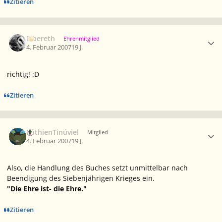
Zitieren
Ersteller-Statistik
Elbereth
Ehrenmitglied
4. Februar 2007
19 J.
richtig! :D
Zitieren
Ersteller-Statistik
LúthienTinúviel
Mitglied
4. Februar 2007
19 J.
Also, die Handlung des Buches setzt unmittelbar nach
Beendigung des Siebenjährigen Krieges ein.
"Die Ehre ist- die Ehre."
Zitieren