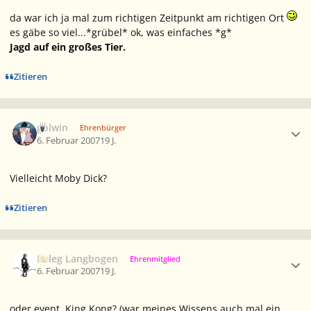
da war ich ja mal zum richtigen Zeitpunkt am richtigen Ort
es gäbe so viel...*grübel* ok, was einfaches *g*
Jagd auf ein großes Tier.
Zitieren
Ersteller-Statistik
golwin
Ehrenbürger
6. Februar 2007
19 J.
Vielleicht Moby Dick?
Zitieren
Ersteller-Statistik
Beleg Langbogen
Ehrenmitglied
6. Februar 2007
19 J.
oder event. King Kong? (war meines Wissens auch mal ein