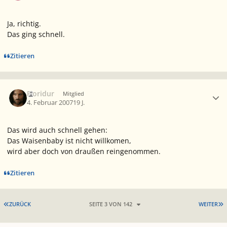
Ja, richtig.
Das ging schnell.
Zitieren
Ersteller-Statistik
Fioridur
Mitglied
4. Februar 2007
19 J.
Das wird auch schnell gehen:
Das Waisenbaby ist nicht willkomen,
wird aber doch von draußen reingenommen.
Zitieren
ERSTE SEITE
L
ZURÜCK
SEITE 3 VON 142
WEITER