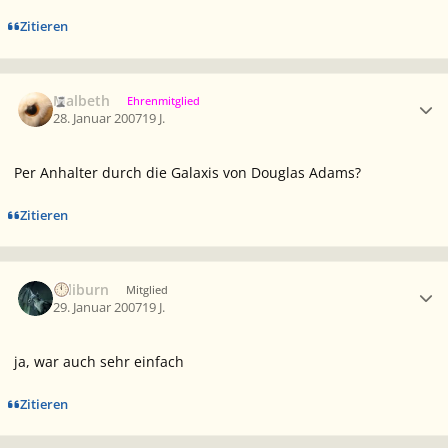
Zitieren
Ersteller-Statistik
Malbeth
Ehrenmitglied
28. Januar 2007
19 J.
Per Anhalter durch die Galaxis von Douglas Adams?
Zitieren
Ersteller-Statistik
caliburn
Mitglied
29. Januar 2007
19 J.
ja, war auch sehr einfach
Zitieren