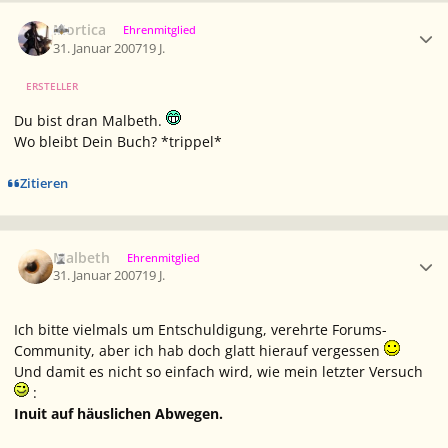
Ersteller-Statistik
Mortica
Ehrenmitglied
31. Januar 2007
19 J.
ERSTELLER
Du bist dran Malbeth.
Wo bleibt Dein Buch? *trippel*
Zitieren
Ersteller-Statistik
Malbeth
Ehrenmitglied
31. Januar 2007
19 J.
Ich bitte vielmals um Entschuldigung, verehrte Forums-
Community, aber ich hab doch glatt hierauf vergessen
Und damit es nicht so einfach wird, wie mein letzter Versuch
:
Inuit auf häuslichen Abwegen.