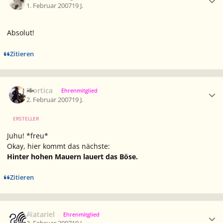
1. Februar 2007
19 J.
Absolut!
Zitieren
Ersteller-Statistik
Mortica
Ehrenmitglied
2. Februar 2007
19 J.
ERSTELLER
Juhu! *freu*
Okay, hier kommt das nächste:
Hinter hohen Mauern lauert das Böse.
Zitieren
Ersteller-Statistik
Alatariel
Ehrenmitglied