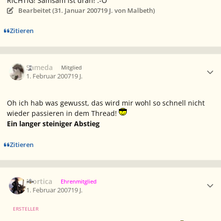
RICHTIG! Samsam ist dran! :-O
Bearbeitet (
31. Januar 2007
19 J.
von Malbeth)
Zitieren
Ersteller-Statistik
Sameda
Mitglied
1. Februar 2007
19 J.
Oh ich hab was gewusst, das wird mir wohl so schnell nicht
wieder passieren in dem Thread!
Ein langer steiniger Abstieg
Zitieren
Ersteller-Statistik
Mortica
Ehrenmitglied
1. Februar 2007
19 J.
ERSTELLER