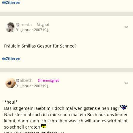
Zitieren
Ersteller-Statistik
Sameda
Mitglied
31. Januar 2007
19 J.
Fräulein Smillas Gespür für Schnee?
Zitieren
Ersteller-Statistik
Malbeth
Ehrenmitglied
31. Januar 2007
19 J.
*heul*
Das ist gemein! Gebt mir doch mal wenigstens einen Tag!
Nächstes mal such ich mir schon mal ein Buch aus das keiner
kennt, dann kann ich schreiben was ich will und es wird nicht
so schnell erraten