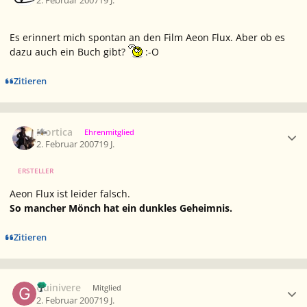
2. Februar 2007
19 J.
Es erinnert mich spontan an den Film Aeon Flux. Aber ob es
dazu auch ein Buch gibt?
:-O
Zitieren
Ersteller-Statistik
Mortica
Ehrenmitglied
2. Februar 2007
19 J.
ERSTELLER
Aeon Flux ist leider falsch.
So mancher Mönch hat ein dunkles Geheimnis.
Zitieren
Ersteller-Statistik
Guinivere
Mitglied
2. Februar 2007
19 J.