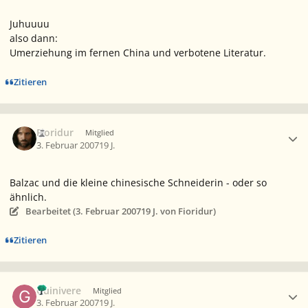
Juhuuuu
also dann:
Umerziehung im fernen China und verbotene Literatur.
Zitieren
Ersteller-Statistik
Fioridur
Mitglied
3. Februar 2007
19 J.
Balzac und die kleine chinesische Schneiderin - oder so
ähnlich.
Bearbeitet (
3. Februar 2007
19 J.
von Fioridur)
Zitieren
Ersteller-Statistik
Guinivere
Mitglied
3. Februar 2007
19 J.