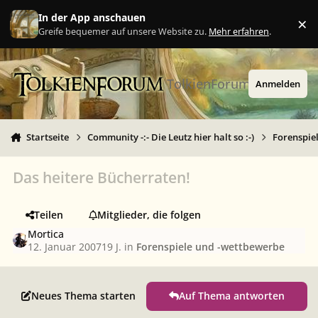
Zu Inhalt springen
In der App anschauen
×
Ig
Greife bequemer auf unsere Website zu.
Mehr erfahren
.
TolkienForum
Anmelden
Startseite
Community -:- Die Leutz hier halt so :-)
Forenspie
Das heitere Bücherraten!
Teilen
Mitglieder, die folgen
Mortica
12. Januar 2007
19 J.
in
Forenspiele und -wettbewerbe
Neues Thema starten
Auf Thema antworten