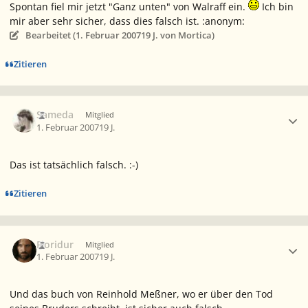
Spontan fiel mir jetzt "Ganz unten" von Walraff ein.
Ich bin
mir aber sehr sicher, dass dies falsch ist. :anonym:
Bearbeitet (
1. Februar 2007
19 J.
von Mortica)
Zitieren
Ersteller-Statistik
Sameda
Mitglied
1. Februar 2007
19 J.
Das ist tatsächlich falsch. :-)
Zitieren
Ersteller-Statistik
Fioridur
Mitglied
1. Februar 2007
19 J.
Und das buch von Reinhold Meßner, wo er über den Tod