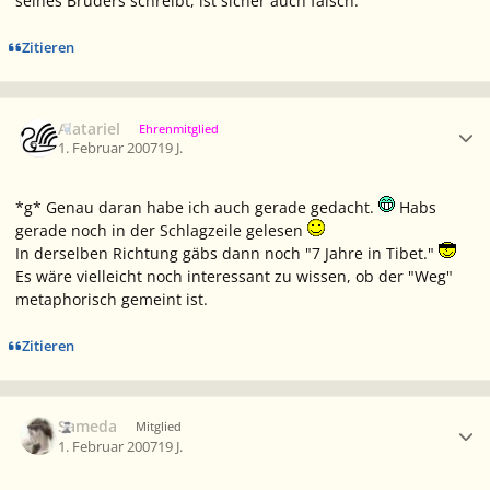
seines Bruders schreibt, ist sicher auch falsch.
Zitieren
Ersteller-Statistik
Alatariel
Ehrenmitglied
1. Februar 2007
19 J.
*g* Genau daran habe ich auch gerade gedacht.
Habs
gerade noch in der Schlagzeile gelesen
In derselben Richtung gäbs dann noch "7 Jahre in Tibet."
Es wäre vielleicht noch interessant zu wissen, ob der "Weg"
metaphorisch gemeint ist.
Zitieren
Ersteller-Statistik
Sameda
Mitglied
1. Februar 2007
19 J.