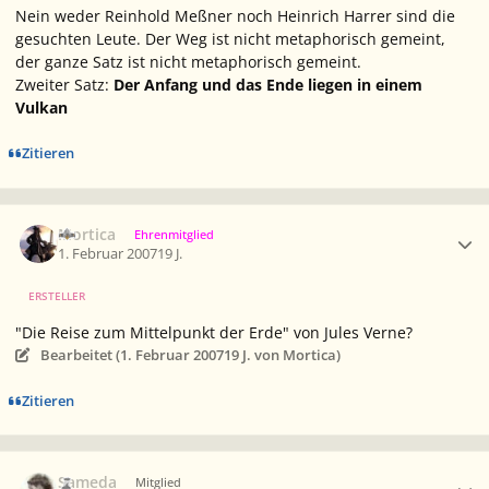
Nein weder Reinhold Meßner noch Heinrich Harrer sind die
gesuchten Leute. Der Weg ist nicht metaphorisch gemeint,
der ganze Satz ist nicht metaphorisch gemeint.
Zweiter Satz:
Der Anfang und das Ende liegen in einem
Vulkan
Zitieren
Ersteller-Statistik
Mortica
Ehrenmitglied
1. Februar 2007
19 J.
ERSTELLER
"Die Reise zum Mittelpunkt der Erde" von Jules Verne?
Bearbeitet (
1. Februar 2007
19 J.
von Mortica)
Zitieren
Ersteller-Statistik
Sameda
Mitglied