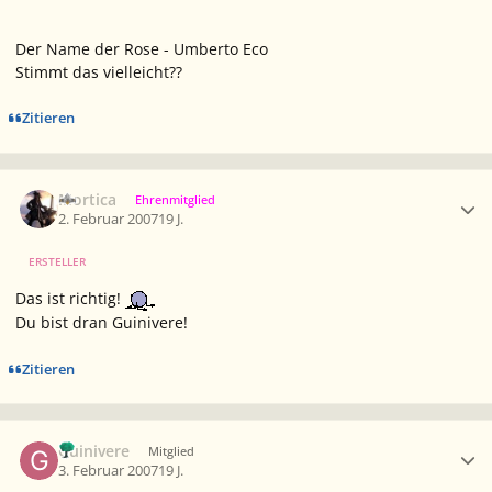
Der Name der Rose - Umberto Eco
Stimmt das vielleicht??
Zitieren
Ersteller-Statistik
Mortica
Ehrenmitglied
2. Februar 2007
19 J.
ERSTELLER
Das ist richtig!
Du bist dran Guinivere!
Zitieren
Ersteller-Statistik
Guinivere
Mitglied
3. Februar 2007
19 J.