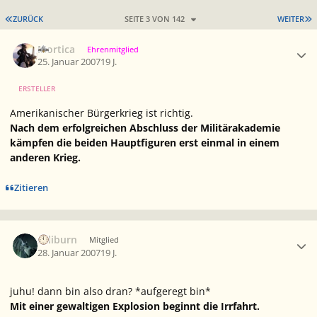
ERSTE SEITE
L
ZURÜCK
SEITE 3 VON 142
WEITER
Ersteller-Statistik
Mortica
Ehrenmitglied
25. Januar 2007
19 J.
ERSTELLER
Amerikanischer Bürgerkrieg ist richtig.
Nach dem erfolgreichen Abschluss der Militärakademie
kämpfen die beiden Hauptfiguren erst einmal in einem
anderen Krieg.
Zitieren
Ersteller-Statistik
caliburn
Mitglied
28. Januar 2007
19 J.
juhu! dann bin also dran? *aufgeregt bin*
Mit einer gewaltigen Explosion beginnt die Irrfahrt.