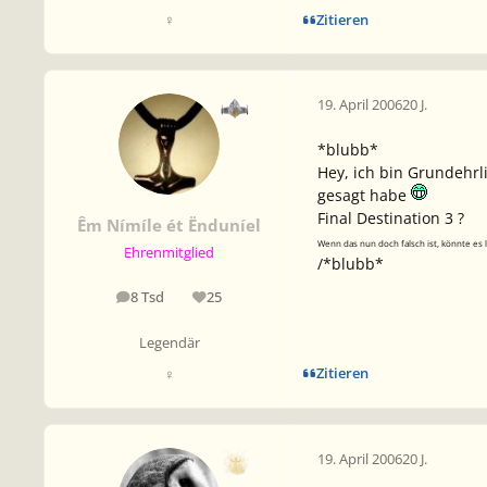
Zitieren
♀
19. April 2006
20 J.
*blubb*
Hey, ich bin Grundehrl
gesagt habe
Final Destination 3 ?
Êm Nímíle ét Ënduníel
Wenn das nun doch falsch ist, könnte es 
Ehrenmitglied
/*blubb*
8 Tsd
25
Beiträge
Reputation
Legendär
Zitieren
♀
19. April 2006
20 J.