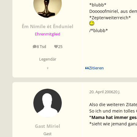
*blubb*
Dooooofmiriel, aus dem
*Zepterweiterreich*
Êm Nímíle ét Ënduníel
/*blubb*
Ehrenmitglied
8 Tsd
25
Beiträge
Reputation
Legendär
Zitieren
♀
20. April 2006
20 J.
Also die weiteren Zita
So ich und mein tolles
"Mama hat immer gesag
*sieht wie jemand ganz
Gast Míriel
Gast