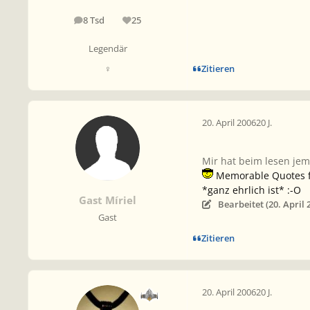
8 Tsd
25
Beiträge
Reputation
Legendär
Zitieren
♀
20. April 2006
20 J.
Mir hat beim lesen jem
Memorable Quotes 
*ganz ehrlich ist* :-O
Gast Míriel
Bearbeitet (
20. April 
Gast
Zitieren
20. April 2006
20 J.