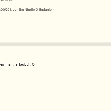
2006
20 J.
von Êm Nímíle ét Ënduníel)
einmalig erlaubt! :-O