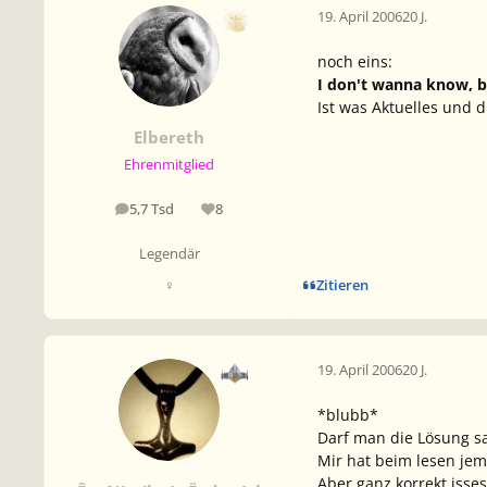
19. April 2006
20 J.
noch eins:
I don't wanna know, b
Ist was Aktuelles und d
Elbereth
Ehrenmitglied
5,7 Tsd
8
Beiträge
Reputation
Legendär
Zitieren
♀
19. April 2006
20 J.
*blubb*
Darf man die Lösung s
Mir hat beim lesen jem
Aber ganz korrekt isses