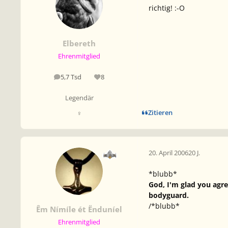
richtig! :-O
Elbereth
Ehrenmitglied
5,7 Tsd
8
Beiträge
Reputation
Legendär
Zitieren
♀
20. April 2006
20 J.
*blubb*
God, I'm glad you agre
bodyguard.
/*blubb*
Êm Nímíle ét Ënduníel
Ehrenmitglied