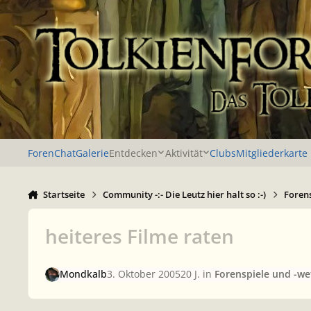
Zu Inhalt springen
Foren
Chat
Galerie
Entdecken
Aktivität
Clubs
Mitgliederkarte
Startseite
Community -:- Die Leutz hier halt so :-)
Foren
heiteres Filme raten
Mondkalb
3. Oktober 2005
20 J.
in
Forenspiele und -w