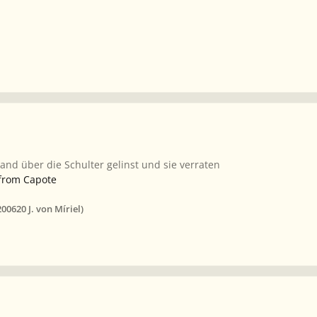
and über die Schulter gelinst und sie verraten
from Capote
2006
20 J.
von Míriel)