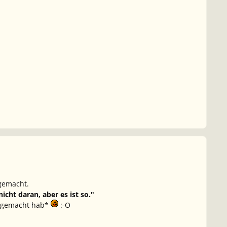
 gemacht.
cht daran, aber es ist so."
sy gemacht hab*
:-O