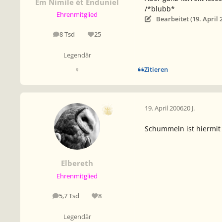
Êm Nímíle ét Ënduníel
/*blubb*
Ehrenmitglied
Bearbeitet (
19. April 
8 Tsd
25
Beiträge
Reputation
Legendär
Zitieren
♀
19. April 2006
20 J.
Schummeln ist hiermit 
Elbereth
Ehrenmitglied
5,7 Tsd
8
Beiträge
Reputation
Legendär