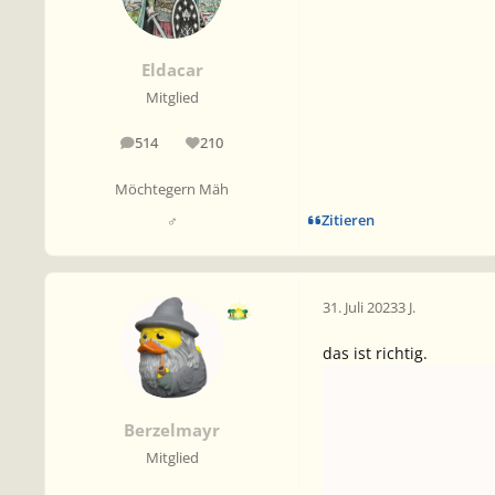
Eldacar
Mitglied
514
210
Beiträge
Reputation
Möchtegern Mäh
Zitieren
♂
31. Juli 2023
3 J.
das ist richtig.
Berzelmayr
Mitglied