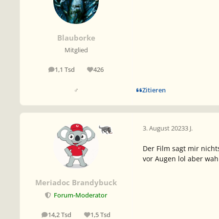
Blauborke
Mitglied
1,1 Tsd
426
Beiträge
Reputation
Zitieren
♂
3. August 2023
3 J.
Der Film sagt mir nich
vor Augen lol aber wah
Meriadoc Brandybuck
Forum-Moderator
14,2 Tsd
1,5 Tsd
Beiträge
Reputation