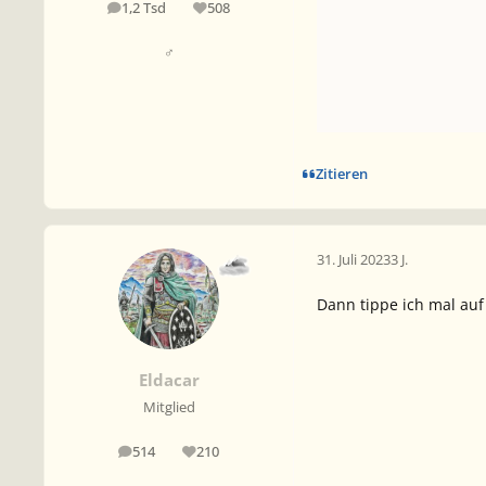
1,2 Tsd
508
Beiträge
Reputation
♂
Zitieren
31. Juli 2023
3 J.
Dann tippe ich mal auf 
Eldacar
Mitglied
514
210
Beiträge
Reputation