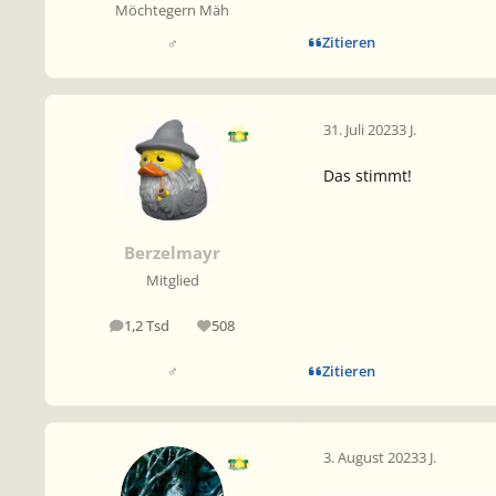
Möchtegern Mäh
Zitieren
♂
31. Juli 2023
3 J.
Das stimmt!
Berzelmayr
Mitglied
1,2 Tsd
508
Beiträge
Reputation
Zitieren
♂
3. August 2023
3 J.