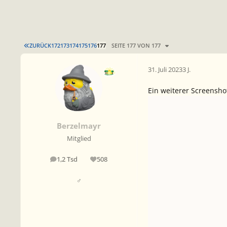
ERSTE SEITE
ZURÜCK
172
173
174
175
176
177
SEITE 177 VON 177
31. Juli 2023
3 J.
Ein weiterer Screensho
Berzelmayr
Mitglied
1,2 Tsd
508
Beiträge
Reputation
♂