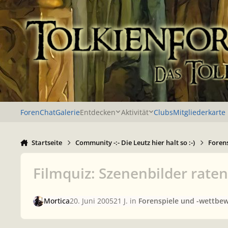
Zu Inhalt springen
Foren
Chat
Galerie
Entdecken
Aktivität
Clubs
Mitgliederkarte
Startseite
Community -:- Die Leutz hier halt so :-)
Foren
Filmquiz: Szenenbilder raten
Mortica
20. Juni 2005
21 J.
in
Forenspiele und -wettbe