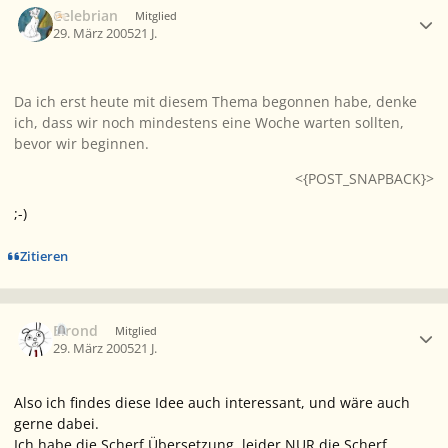
Celebrian
Mitglied
29. März 2005
21 J.
Da ich erst heute mit diesem Thema begonnen habe, denke
ich, dass wir noch mindestens eine Woche warten sollten,
bevor wir beginnen.
<{POST_SNAPBACK}>
;-)
Zitieren
Ersteller-Statistik
Elrond
Mitglied
29. März 2005
21 J.
Also ich findes diese Idee auch interessant, und wäre auch
gerne dabei.
Ich habe die Scherf Übersetzung, leider NUR die Scherf