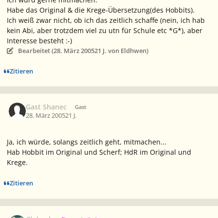
Habe das Original & die Krege-Übersetzung(des Hobbits).
Ich weiß zwar nicht, ob ich das zeitlich schaffe (nein, ich hab
kein Abi, aber trotzdem viel zu utn für Schule etc *G*), aber
Interesse besteht :-)
Bearbeitet (
28. März 2005
21 J.
von Eldhwen)
Zitieren
Gast Shanec
Gast
28. März 2005
21 J.
Ja, ich würde, solangs zeitlich geht, mitmachen...
Hab Hobbit im Original und Scherf; HdR im Original und
Krege.
Zitieren
Ersteller-Statistik