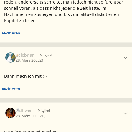
reden, andererseits schreitet man jedoch nicht so furchtbar
schnell voran, als dass nicht jeder die Zeit hätte, im
Nachhinein einzusteigen und bis zum aktuell diskutierten
Kapitel zu lesen.
Zitieren
Ersteller-Statistik
Celebrian
Mitglied
28. März 2005
21 J.
Dann mach ich mit :-)
Zitieren
Ersteller-Statistik
Eldhwen
Mitglied
28. März 2005
21 J.
Ich würd gerne mitmachen.