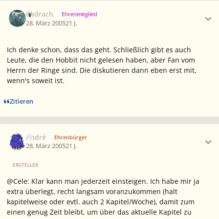
Ersteller-Statistik
Cadrach
Ehrenmitglied
28. März 2005
21 J.
Ich denke schon, dass das geht. Schließlich gibt es auch
Leute, die den Hobbit nicht gelesen haben, aber Fan vom
Herrn der Ringe sind. Die diskutieren dann eben erst mit,
wenn's soweit ist.
Zitieren
Ersteller-Statistik
André
Ehrenbürger
28. März 2005
21 J.
ERSTELLER
@Cele: Klar kann man jederzeit einsteigen. Ich habe mir ja
extra überlegt, recht langsam voranzukommen (halt
kapitelweise oder evtl. auch 2 Kapitel/Woche), damit zum
einen genug Zeit bleibt, um über das aktuelle Kapitel zu