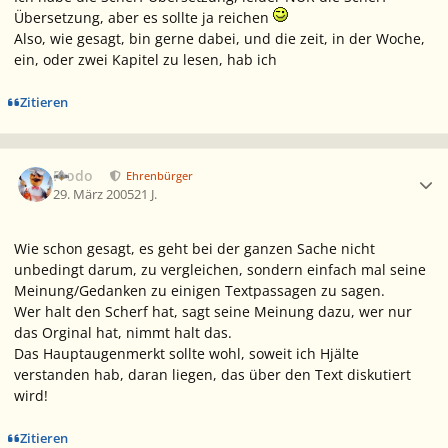
Übersetzung, aber es sollte ja reichen
Also, wie gesagt, bin gerne dabei, und die zeit, in der Woche,
ein, oder zwei Kapitel zu lesen, hab ich
Zitieren
Ersteller-Statistik
Frodo
Ehrenbürger
29. März 2005
21 J.
Wie schon gesagt, es geht bei der ganzen Sache nicht
unbedingt darum, zu vergleichen, sondern einfach mal seine
Meinung/Gedanken zu einigen Textpassagen zu sagen.
Wer halt den Scherf hat, sagt seine Meinung dazu, wer nur
das Orginal hat, nimmt halt das.
Das Hauptaugenmerkt sollte wohl, soweit ich Hjälte
verstanden hab, daran liegen, das über den Text diskutiert
wird!
Zitieren