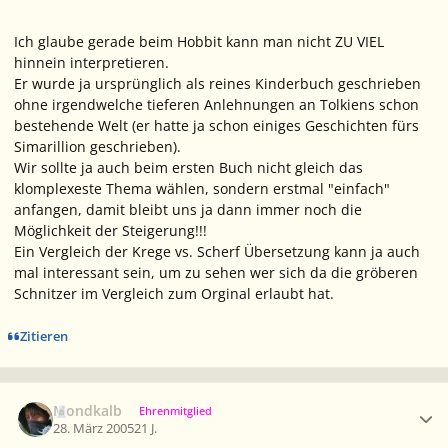
Ich glaube gerade beim Hobbit kann man nicht ZU VIEL
hinnein interpretieren.
Er wurde ja ursprünglich als reines Kinderbuch geschrieben
ohne irgendwelche tieferen Anlehnungen an Tolkiens schon
bestehende Welt (er hatte ja schon einiges Geschichten fürs
Simarillion geschrieben).
Wir sollte ja auch beim ersten Buch nicht gleich das
klomplexeste Thema wählen, sondern erstmal "einfach"
anfangen, damit bleibt uns ja dann immer noch die
Möglichkeit der Steigerung!!!
Ein Vergleich der Krege vs. Scherf Übersetzung kann ja auch
mal interessant sein, um zu sehen wer sich da die gröberen
Schnitzer im Vergleich zum Orginal erlaubt hat.
Zitieren
Ersteller-Statistik
Mondkalb
Ehrenmitglied
28. März 2005
21 J.