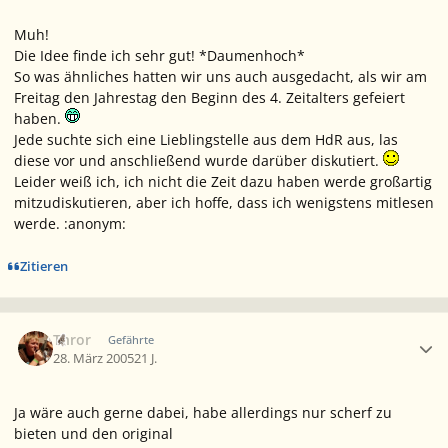
Muh!
Die Idee finde ich sehr gut! *Daumenhoch*
So was ähnliches hatten wir uns auch ausgedacht, als wir am
Freitag den Jahrestag den Beginn des 4. Zeitalters gefeiert
haben.
Jede suchte sich eine Lieblingstelle aus dem HdR aus, las
diese vor und anschließend wurde darüber diskutiert.
Leider weiß ich, ich nicht die Zeit dazu haben werde großartig
mitzudiskutieren, aber ich hoffe, dass ich wenigstens mitlesen
werde. :anonym:
Zitieren
Ersteller-Statistik
Thror
Gefährte
28. März 2005
21 J.
Ja wäre auch gerne dabei, habe allerdings nur scherf zu
bieten und den original