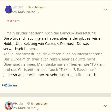
Ersteller-Statistik
André
Ehrenbürger
28. März 2005
21 J.
ERSTELLER
...mein Bruder hat dann noch die Carroux-Übersetzung...
Die würde ich auch gerne haben, aber leider gibt es keine
Hobbit-Übersetzung von Carroux. Da musst Du was
verwechselt haben...
Ach ja, dachtest du bei diskutieren auch na interpretieren?
Das würde mich zwar auch reizen, aber es dürfte nicht
Überhand nehmen: Man denke nur an Themen wie "Tolkien
und das Christentum" oder auch "Tolkien & Rassismus"
Jeder so wie er will, aber zu sehr ausarten sollte es nicht...
Zitieren
Ersteller-Statistik
Frodo
Ehrenbürger
28. März 2005
21 J.