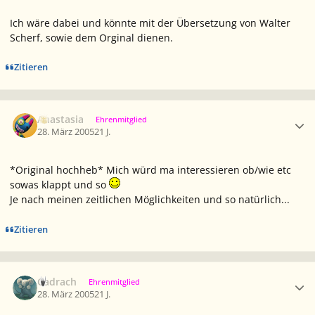
Ich wäre dabei und könnte mit der Übersetzung von Walter
Scherf, sowie dem Orginal dienen.
Zitieren
Ersteller-Statistik
Anastasia
Ehrenmitglied
28. März 2005
21 J.
*Original hochheb* Mich würd ma interessieren ob/wie etc
sowas klappt und so
Je nach meinen zeitlichen Möglichkeiten und so natürlich...
Zitieren
Ersteller-Statistik
Cadrach
Ehrenmitglied
28. März 2005
21 J.