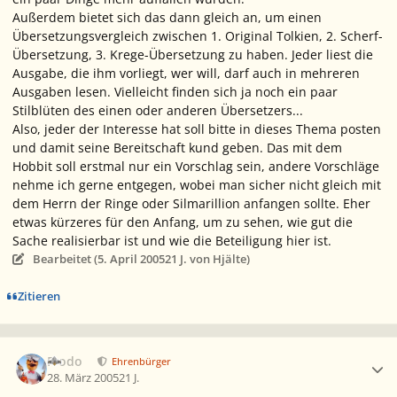
Außerdem bietet sich das dann gleich an, um einen
Übersetzungsvergleich zwischen 1. Original Tolkien, 2. Scherf-
Übersetzung, 3. Krege-Übersetzung zu haben. Jeder liest die
Ausgabe, die ihm vorliegt, wer will, darf auch in mehreren
Ausgaben lesen. Vielleicht finden sich ja noch ein paar
Stilblüten des einen oder anderen Übersetzers...
Also, jeder der Interesse hat soll bitte in dieses Thema posten
und damit seine Bereitschaft kund geben. Das mit dem
Hobbit soll erstmal nur ein Vorschlag sein, andere Vorschläge
nehme ich gerne entgegen, wobei man sicher nicht gleich mit
dem Herrn der Ringe oder Silmarillion anfangen sollte. Eher
etwas kürzeres für den Anfang, um zu sehen, wie gut die
Sache realisierbar ist und wie die Beteiligung hier ist.
Bearbeitet (
5. April 2005
21 J.
von Hjälte)
Zitieren
Ersteller-Statistik
Frodo
Ehrenbürger
28. März 2005
21 J.