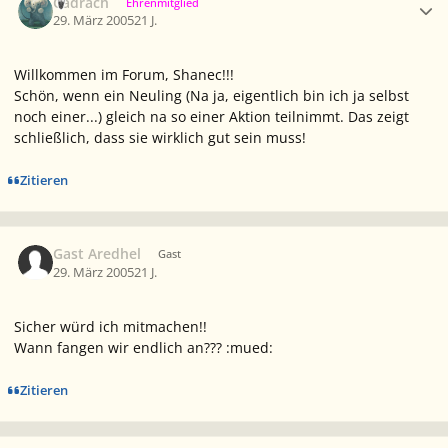
Cadrach
Ehrenmitglied
29. März 2005
21 J.
Willkommen im Forum, Shanec!!!
Schön, wenn ein Neuling (Na ja, eigentlich bin ich ja selbst
noch einer...) gleich na so einer Aktion teilnimmt. Das zeigt
schließlich, dass sie wirklich gut sein muss!
Zitieren
Gast Aredhel
Gast
29. März 2005
21 J.
Sicher würd ich mitmachen!!
Wann fangen wir endlich an??? :mued:
Zitieren
Ersteller-Statistik