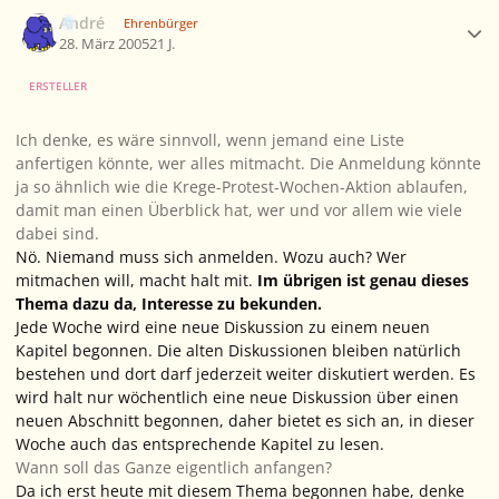
Ersteller-Statistik
André
Ehrenbürger
28. März 2005
21 J.
ERSTELLER
Ich denke, es wäre sinnvoll, wenn jemand eine Liste
anfertigen könnte, wer alles mitmacht. Die Anmeldung könnte
ja so ähnlich wie die Krege-Protest-Wochen-Aktion ablaufen,
damit man einen Überblick hat, wer und vor allem wie viele
dabei sind.
Nö. Niemand muss sich anmelden. Wozu auch? Wer
mitmachen will, macht halt mit.
Im übrigen ist genau dieses
Thema dazu da, Interesse zu bekunden.
Jede Woche wird eine neue Diskussion zu einem neuen
Kapitel begonnen. Die alten Diskussionen bleiben natürlich
bestehen und dort darf jederzeit weiter diskutiert werden. Es
wird halt nur wöchentlich eine neue Diskussion über einen
neuen Abschnitt begonnen, daher bietet es sich an, in dieser
Woche auch das entsprechende Kapitel zu lesen.
Wann soll das Ganze eigentlich anfangen?
Da ich erst heute mit diesem Thema begonnen habe, denke