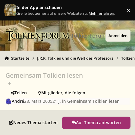
Zu Inhalt springen
In der App anschauen
×
Ig
Greife bequemer auf unsere Website zu.
Mehr erfahren
.
TolkienForum
Anmelden
Startseite
J.R.R. Tolkien und die Welt des Professors
Tolkie
Gemeinsam Tolkien lesen
Teilen
Mitglieder, die folgen
André
28. März 2005
21 J.
in
Gemeinsam Tolkien lesen
Neues Thema starten
Auf Thema antworten