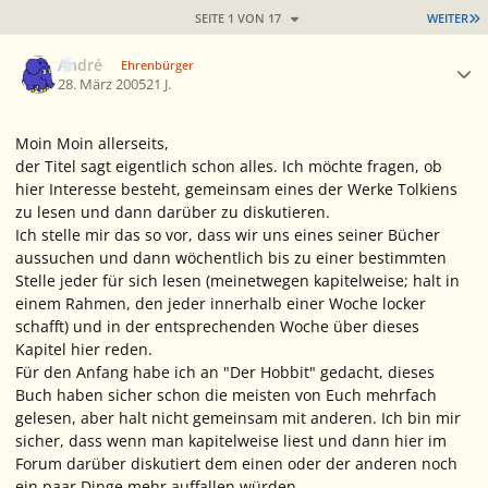
L
SEITE 1 VON 17
WEITER
Ersteller-Statistik
André
Ehrenbürger
28. März 2005
21 J.
Moin Moin allerseits,
der Titel sagt eigentlich schon alles. Ich möchte fragen, ob
hier Interesse besteht, gemeinsam eines der Werke Tolkiens
zu lesen und dann darüber zu diskutieren.
Ich stelle mir das so vor, dass wir uns eines seiner Bücher
aussuchen und dann wöchentlich bis zu einer bestimmten
Stelle jeder für sich lesen (meinetwegen kapitelweise; halt in
einem Rahmen, den jeder innerhalb einer Woche locker
schafft) und in der entsprechenden Woche über dieses
Kapitel hier reden.
Für den Anfang habe ich an "Der Hobbit" gedacht, dieses
Buch haben sicher schon die meisten von Euch mehrfach
gelesen, aber halt nicht gemeinsam mit anderen. Ich bin mir
sicher, dass wenn man kapitelweise liest und dann hier im
Forum darüber diskutiert dem einen oder der anderen noch
ein paar Dinge mehr auffallen würden.