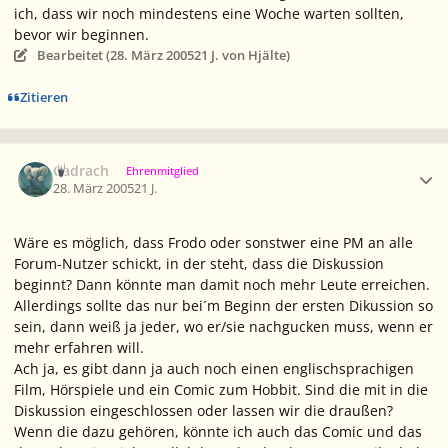
ich, dass wir noch mindestens eine Woche warten sollten,
bevor wir beginnen.
Bearbeitet (
28. März 2005
21 J.
von Hjälte)
Zitieren
Ersteller-Statistik
Cadrach
Ehrenmitglied
28. März 2005
21 J.
Wäre es möglich, dass Frodo oder sonstwer eine PM an alle
Forum-Nutzer schickt, in der steht, dass die Diskussion
beginnt? Dann könnte man damit noch mehr Leute erreichen.
Allerdings sollte das nur bei´m Beginn der ersten Dikussion so
sein, dann weiß ja jeder, wo er/sie nachgucken muss, wenn er
mehr erfahren will.
Ach ja, es gibt dann ja auch noch einen englischsprachigen
Film, Hörspiele und ein Comic zum Hobbit. Sind die mit in die
Diskussion eingeschlossen oder lassen wir die draußen?
Wenn die dazu gehören, könnte ich auch das Comic und das