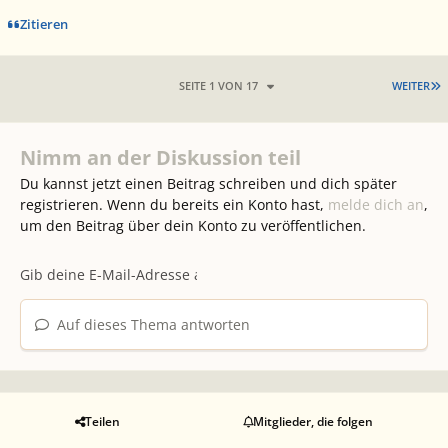
Zitieren
L
SEITE 1 VON 17
WEITER
Nimm an der Diskussion teil
Du kannst jetzt einen Beitrag schreiben und dich später
registrieren. Wenn du bereits ein Konto hast,
melde dich an
,
um den Beitrag über dein Konto zu veröffentlichen.
Auf dieses Thema antworten
Teilen
Mitglieder, die folgen