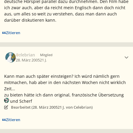
deutsche Hörspiel parallel dazu durchnehmen. Den Film habe
ich zwar auch, aber da reicht mein Englisch dann doch nicht
aus, um alles so weit zu verstehen, dass man dann auch
darüber diskutieren kann.
Zitieren
Ersteller-Statistik
Celebrian
Mitglied
28. März 2005
21 J.
Kann man auch später einsteigen? Ich würd nämlich gern
mitmachen, hab aber in den nächsten Wochen nicht wirklich
Zeit...
zu bieten hätte ich dann original, französische Übersetzung
und Scherf
Bearbeitet (
28. März 2005
21 J.
von Celebrian)
Zitieren