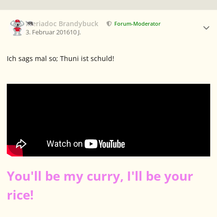
Ersteller-Statistik
Meriadoc Brandybuck
Forum-Moderator
3. Februar 2016
10 J.
Ich sags mal so; Thuni ist schuld!
You'll be my curry, I'll be your
rice!