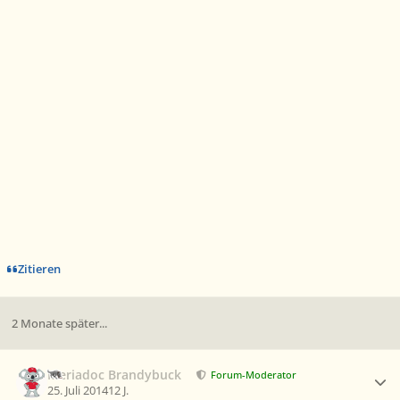
Zitieren
2 Monate später...
Ersteller-Statistik
Meriadoc Brandybuck
Forum-Moderator
25. Juli 2014
12 J.