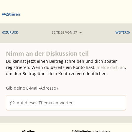
Zitieren
ERSTE SEITE
L
ZURÜCK
SEITE 52 VON 57
WEITER
Nimm an der Diskussion teil
Du kannst jetzt einen Beitrag schreiben und dich später
registrieren. Wenn du bereits ein Konto hast,
melde dich an
,
um den Beitrag über dein Konto zu veröffentlichen.
Auf dieses Thema antworten
Teilen
Mitglieder, die folgen