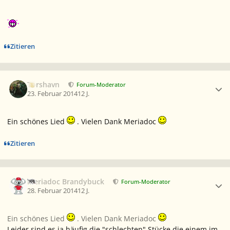
Zitieren
Ersteller-Statistik
Torshavn
Forum-Moderator
23. Februar 2014
12 J.
Ein schönes Lied
. Vielen Dank Meriadoc
Zitieren
Ersteller-Statistik
Meriadoc Brandybuck
Forum-Moderator
28. Februar 2014
12 J.
Ein schönes Lied
. Vielen Dank Meriadoc
Leider sind es ja häufig die "schlechten" Stücke die einem im