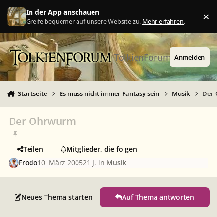
Zu Inhalt springen
In der App anschauen
×
Ig
Greife bequemer auf unsere Website zu.
Mehr erfahren
.
TolkienForum
Anmelden
Startseite
Es muss nicht immer Fantasy sein
Musik
Der
Der Ohrwurm
Teilen
Mitglieder, die folgen
Frodo
10. März 2005
21 J.
in
Musik
Neues Thema starten
Auf Thema antworten