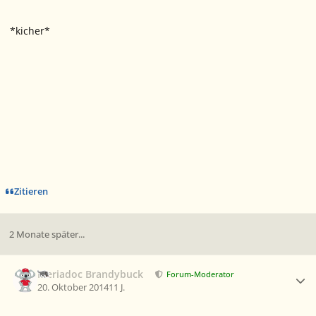
*kicher*
Zitieren
2 Monate später...
Ersteller-Statistik
Meriadoc Brandybuck
Forum-Moderator
20. Oktober 2014
11 J.