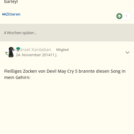
barley!
Zitieren
1
4 Wochen später...
Ersteller-Statistik
Astrael Xardaban
Mitglied
24. November 2014
11 J.
Fleißiges Zocken von Devil May Cry 5 brannte diesen Song in
mein Gehirn: