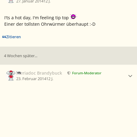
27. Januar 2014
12 J.
I'ts a hot day, I'm feeling tip top
Einer der tollsten Ohrwürmer überhaupt :-D
Zitieren
4 Wochen später...
Ersteller-Statistik
Meriadoc Brandybuck
Forum-Moderator
23. Februar 2014
12 J.