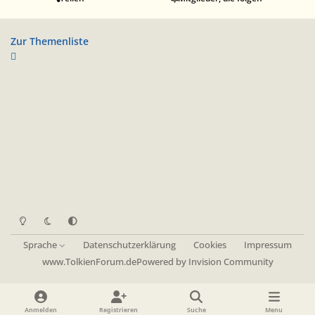
Zur Themenliste
Heller Modus
Dunkler Modus
Systemeinstellung
Sprache
Datenschutzerklärung
Cookies
Impressum
www.TolkienForum.de
Powered by
Invision Community
Anmelden
Registrieren
Suche
Menu