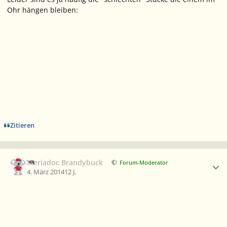
Ohr hängen bleiben:
Zitieren
Ersteller-Statistik
Meriadoc Brandybuck
Forum-Moderator
4. März 2014
12 J.