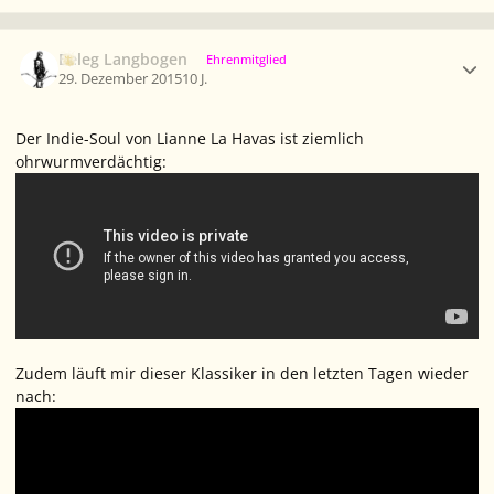
Ersteller-Statistik
Beleg Langbogen
Ehrenmitglied
29. Dezember 2015
10 J.
Der Indie-Soul von Lianne La Havas ist ziemlich
ohrwurmverdächtig:
Zudem läuft mir dieser Klassiker in den letzten Tagen wieder
nach: