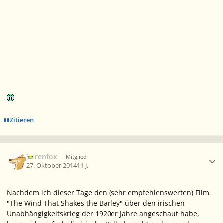
Zitieren
Ersteller-Statistik
Berenfox
Mitglied
27. Oktober 2014
11 J.
Nachdem ich dieser Tage den (sehr empfehlenswerten) Film
"The Wind That Shakes the Barley"
über den irischen
Unabhängigkeitskrieg der 1920er Jahre angeschaut habe,