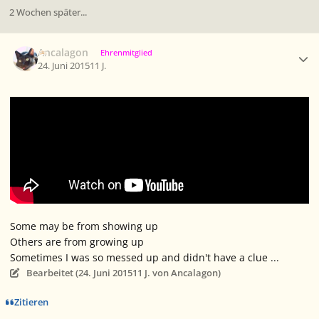
2 Wochen später...
Ersteller-Statistik
Ancalagon
Ehrenmitglied
24. Juni 2015
11 J.
Some may be from showing up
Others are from growing up
Sometimes I was so messed up and didn't have a clue ...
Bearbeitet (
24. Juni 2015
11 J.
von Ancalagon)
Zitieren