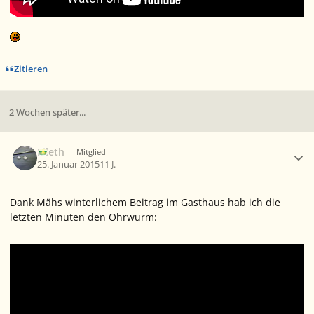
Zitieren
2 Wochen später...
Ersteller-Statistik
Elleth
Mitglied
25. Januar 2015
11 J.
Dank Mähs winterlichem Beitrag im Gasthaus hab ich die
letzten Minuten den Ohrwurm: