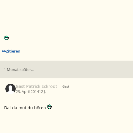
Zitieren
1 Monat später...
Gast Patrick Eckrodt
Gast
23. April 2014
12 J.
Dat da mut du hören