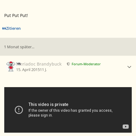
Put Put Put!
Zitieren
1 Monat später...
Ersteller-Statistik
Meriadoc Brandybuck
Forum-Moderator
15. April 2015
11 J.