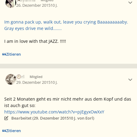
26. Dezember 2015
10 J.
Im gonna pack up, walk out, leave you crying Baaaaaaaaaby.
Gray eyes drive me wild.......
I am in love with that JAZZ. !!!!!
Zitieren
Ersteller-Statistik
Eorl
Mitglied
29. Dezember 2015
10 J.
Seit 2 Monaten geht es mir nicht mehr aus dem Kopf und das
ist auch gut so:
https://www.youtube.com/watch?v=pjEgyxOwXxY
Bearbeitet (
29. Dezember 2015
10 J.
von Eorl)
Zitieren