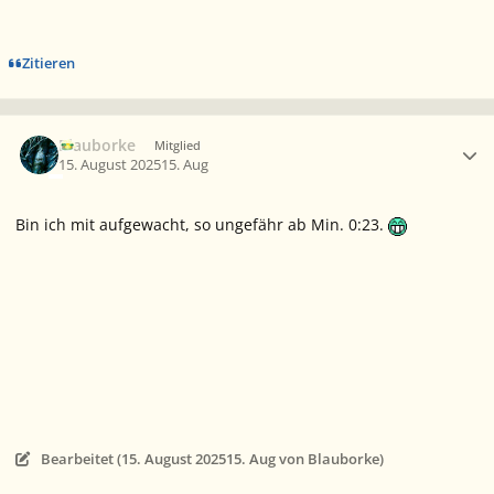
Zitieren
Ersteller-Statistik
Blauborke
Mitglied
15. August 2025
15. Aug
Bin ich mit aufgewacht, so ungefähr ab Min. 0:23.
Bearbeitet (
15. August 2025
15. Aug
von Blauborke)