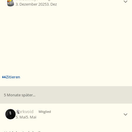
3. Dezember 2025
3. Dez
Zitieren
5 Monate später...
Ersteller-Statistik
Darkvoid
Mitglied
5. Mai
5. Mai