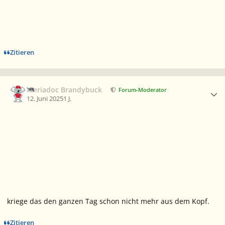
Zitieren
Ersteller-Statistik
Meriadoc Brandybuck
Forum-Moderator
12. Juni 2025
1 J.
kriege das den ganzen Tag schon nicht mehr aus dem Kopf.
Zitieren