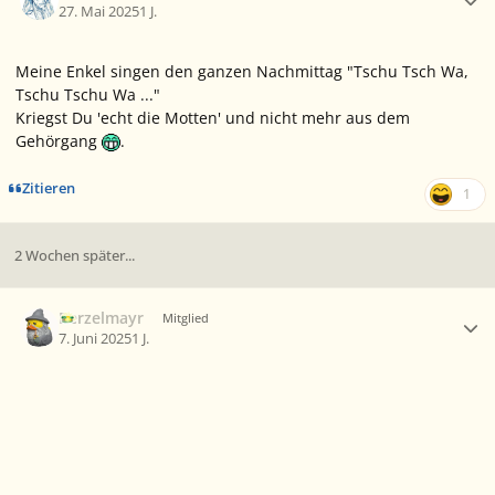
27. Mai 2025
1 J.
Meine Enkel singen den ganzen Nachmittag "Tschu Tsch Wa,
Tschu Tschu Wa ..."
Kriegst Du 'echt die Motten' und nicht mehr aus dem
Gehörgang
.
Zitieren
1
2 Wochen später...
Ersteller-Statistik
Berzelmayr
Mitglied
7. Juni 2025
1 J.