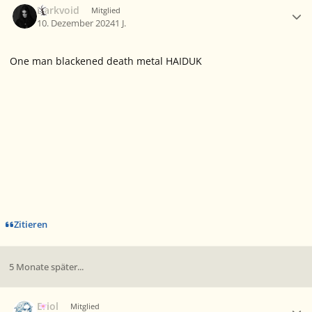
Darkvoid
Mitglied
10. Dezember 2024
1 J.
One man blackened death metal HAIDUK
Zitieren
5 Monate später...
Ersteller-Statistik
Eriol
Mitglied