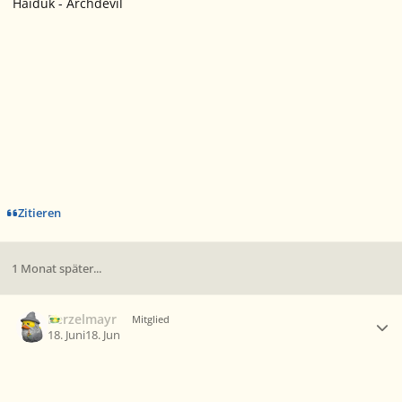
Haiduk - Archdevil
Zitieren
1 Monat später...
Ersteller-Statistik
Berzelmayr
Mitglied
18. Juni
18. Jun