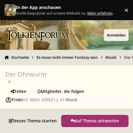
Zu Inhalt springen
In der App anschauen
×
Ig
Greife bequemer auf unsere Website zu.
Mehr erfahren
.
TolkienForum
Anmelden
Startseite
Es muss nicht immer Fantasy sein
Musik
Der
Der Ohrwurm
Teilen
Mitglieder, die folgen
Frodo
10. März 2005
21 J.
in
Musik
Neues Thema starten
Auf Thema antworten