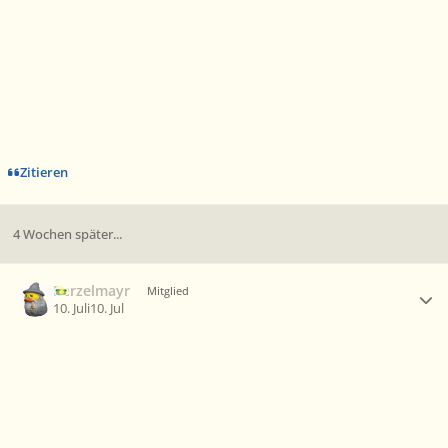
Zitieren
4 Wochen später...
Ersteller-Statistik
Berzelmayr
Mitglied
10. Juli
10. Jul