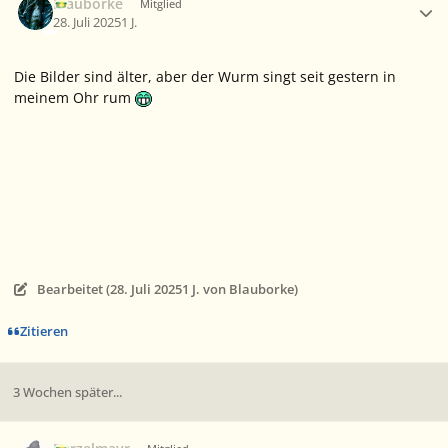
Blauborke
Mitglied
28. Juli 2025
1 J.
Die Bilder sind älter, aber der Wurm singt seit gestern in
meinem Ohr rum
Bearbeitet (
28. Juli 2025
1 J.
von Blauborke)
Zitieren
3 Wochen später...
Ersteller-Statistik