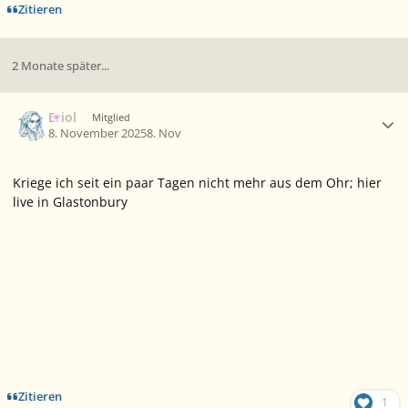
Zitieren
2 Monate später...
Ersteller-Statistik
Eriol
Mitglied
8. November 2025
8. Nov
Kriege ich seit ein paar Tagen nicht mehr aus dem Ohr; hier
live in Glastonbury
Zitieren
1