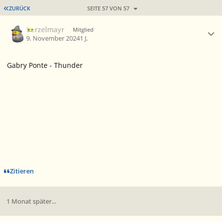
ERSTE SEITE
ZURÜCK
SEITE 57 VON 57
Ersteller-Statistik
Berzelmayr
Mitglied
9. November 2024
1 J.
Gabry Ponte - Thunder
Zitieren
1 Monat später...
Ersteller-Statistik