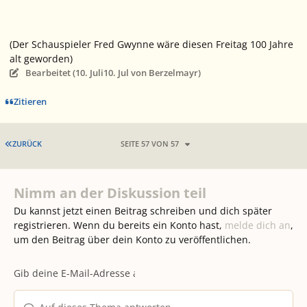
(Der Schauspieler Fred Gwynne wäre diesen Freitag 100 Jahre
alt geworden)
Bearbeitet (
10. Juli
10. Jul
von Berzelmayr)
Zitieren
ERSTE SEITE
ZURÜCK
SEITE 57 VON 57
Nimm an der Diskussion teil
Du kannst jetzt einen Beitrag schreiben und dich später
registrieren. Wenn du bereits ein Konto hast,
melde dich an
,
um den Beitrag über dein Konto zu veröffentlichen.