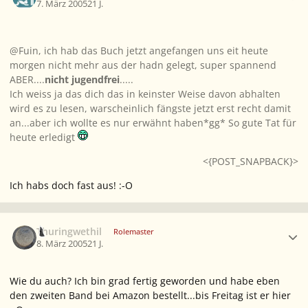
7. März 2005
21 J.
@Fuin, ich hab das Buch jetzt angefangen uns eit heute
morgen nicht mehr aus der hadn gelegt, super spannend
ABER....
nicht jugendfrei
.....
Ich weiss ja das dich das in keinster Weise davon abhalten
wird es zu lesen, warscheinlich fängste jetzt erst recht damit
an...aber ich wollte es nur erwähnt haben*gg* So gute Tat für
heute erledigt
<{POST_SNAPBACK}>
Ich habs doch fast aus! :-O
Ersteller-Statistik
Thuringwethil
Rolemaster
8. März 2005
21 J.
Wie du auch? Ich bin grad fertig geworden und habe eben
den zweiten Band bei Amazon bestellt...bis Freitag ist er hier