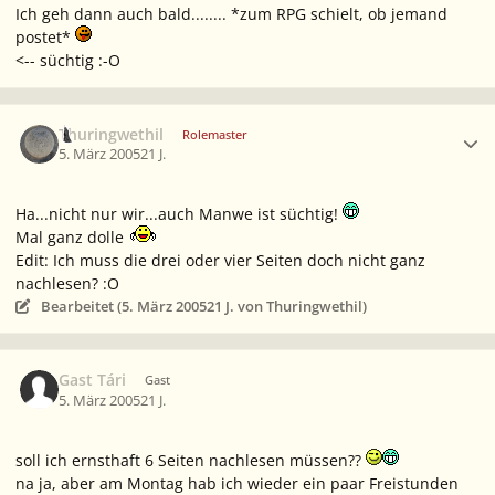
Ich geh dann auch bald........ *zum RPG schielt, ob jemand
postet*
<-- süchtig :-O
Ersteller-Statistik
Thuringwethil
Rolemaster
5. März 2005
21 J.
Ha...nicht nur wir...auch Manwe ist süchtig!
Mal ganz dolle
Edit: Ich muss die drei oder vier Seiten doch nicht ganz
nachlesen? :O
Bearbeitet (
5. März 2005
21 J.
von Thuringwethil)
Gast Tári
Gast
5. März 2005
21 J.
soll ich ernsthaft 6 Seiten nachlesen müssen??
na ja, aber am Montag hab ich wieder ein paar Freistunden