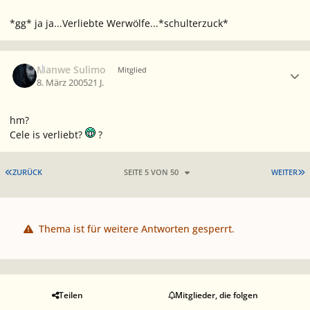
*gg* ja ja...Verliebte Werwölfe...*schulterzuck*
Ersteller-Statistik
Manwe Sulimo
Mitglied
8. März 2005
21 J.
hm?
Cele is verliebt?
?
ERSTE SEITE
L
ZURÜCK
SEITE 5 VON 50
WEITER
Thema ist für weitere Antworten gesperrt.
Teilen
Mitglieder, die folgen