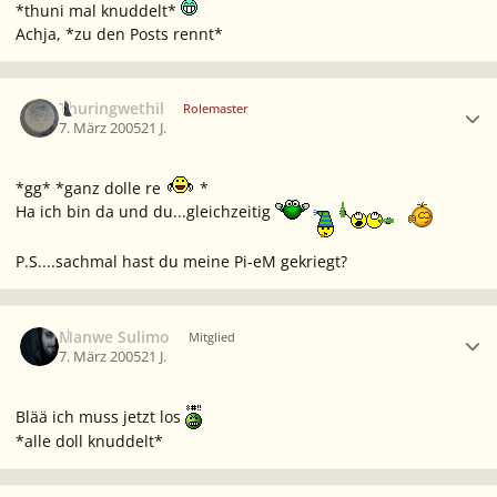
*thuni mal knuddelt*
Achja, *zu den Posts rennt*
Ersteller-Statistik
Thuringwethil
Rolemaster
7. März 2005
21 J.
*gg* *ganz dolle re
*
Ha ich bin da und du...gleichzeitig
P.S....sachmal hast du meine Pi-eM gekriegt?
Ersteller-Statistik
Manwe Sulimo
Mitglied
7. März 2005
21 J.
Blää ich muss jetzt los
*alle doll knuddelt*
Ersteller-Statistik