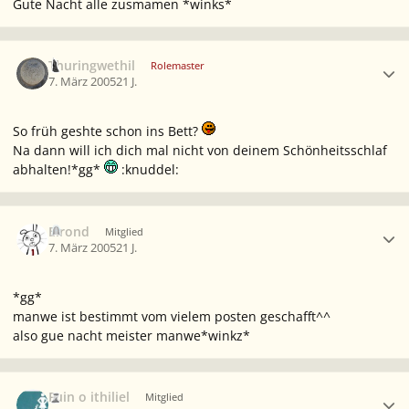
Gute Nacht alle zusmamen *winks*
Ersteller-Statistik
Thuringwethil
Rolemaster
7. März 2005
21 J.
So früh geshte schon ins Bett?
Na dann will ich dich mal nicht von deinem Schönheitsschlaf
abhalten!*gg*
:knuddel:
Ersteller-Statistik
Elrond
Mitglied
7. März 2005
21 J.
*gg*
manwe ist bestimmt vom vielem posten geschafft^^
also gue nacht meister manwe*winkz*
Ersteller-Statistik
Fuin o ithiliel
Mitglied