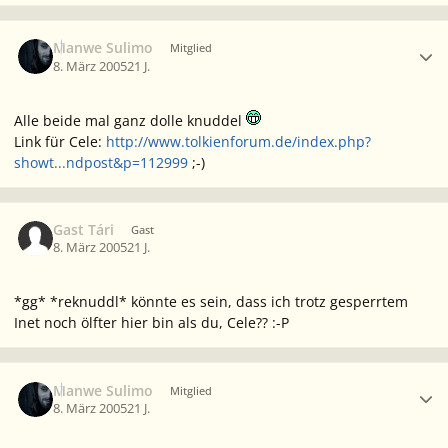
Ersteller-Statistik
Manwe Sulimo
Mitglied
8. März 2005
21 J.
Alle beide mal ganz dolle knuddel
Link für Cele:
http://www.tolkienforum.de/index.php?
showt...ndpost&p=112999
;-)
Gast Tári
Gast
8. März 2005
21 J.
*gg* *reknuddl* könnte es sein, dass ich trotz gesperrtem
Inet noch ölfter hier bin als du, Cele?? :-P
Ersteller-Statistik
Manwe Sulimo
Mitglied
8. März 2005
21 J.