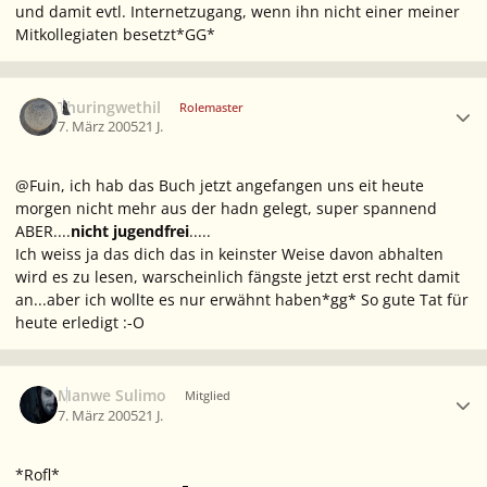
und damit evtl. Internetzugang, wenn ihn nicht einer meiner
Mitkollegiaten besetzt*GG*
Ersteller-Statistik
Thuringwethil
Rolemaster
7. März 2005
21 J.
@Fuin, ich hab das Buch jetzt angefangen uns eit heute
morgen nicht mehr aus der hadn gelegt, super spannend
ABER....
nicht jugendfrei
.....
Ich weiss ja das dich das in keinster Weise davon abhalten
wird es zu lesen, warscheinlich fängste jetzt erst recht damit
an...aber ich wollte es nur erwähnt haben*gg* So gute Tat für
heute erledigt :-O
Ersteller-Statistik
Manwe Sulimo
Mitglied
7. März 2005
21 J.
*Rofl*