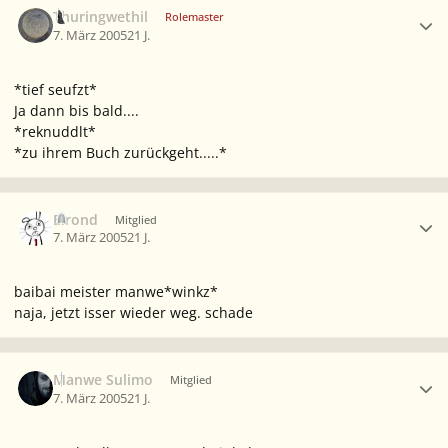
Thuringwethil
Rolemaster
7. März 2005
21 J.
*tief seufzt*
Ja dann bis bald....
*reknuddlt*
*zu ihrem Buch zurückgeht.....*
Ersteller-Statistik
Elrond
Mitglied
7. März 2005
21 J.
baibai meister manwe*winkz*
naja, jetzt isser wieder weg. schade
Ersteller-Statistik
Manwe Sulimo
Mitglied
7. März 2005
21 J.