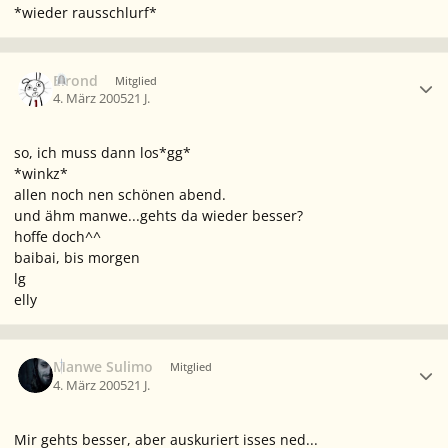
*wieder rausschlurf*
Ersteller-Statistik
Elrond
Mitglied
4. März 2005
21 J.
so, ich muss dann los*gg*
*winkz*
allen noch nen schönen abend.
und ähm manwe...gehts da wieder besser?
hoffe doch^^
baibai, bis morgen
lg
elly
Ersteller-Statistik
Manwe Sulimo
Mitglied
4. März 2005
21 J.
Mir gehts besser, aber auskuriert isses ned...