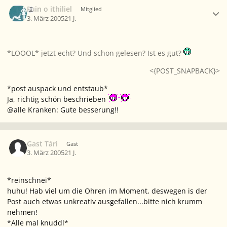
Ersteller-Statistik
Fuin o ithiliel
Mitglied
3. März 2005
21 J.
*LOOOL* jetzt echt? Und schon gelesen? Ist es gut?
<{POST_SNAPBACK}>
*post auspack und entstaub*
Ja, richtig schön beschrieben
@alle Kranken: Gute besserung!!
Gast Tári
Gast
3. März 2005
21 J.
*reinschnei*
huhu! Hab viel um die Ohren im Moment, deswegen is der
Post auch etwas unkreativ ausgefallen...bitte nich krumm
nehmen!
*Alle mal knuddl*