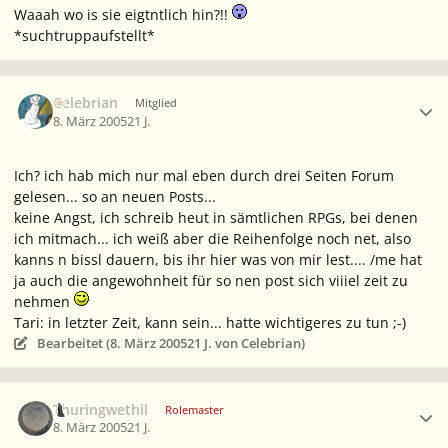
Waaah wo is sie eigtntlich hin?!!
*suchtruppaufstellt*
Ersteller-Statistik
Celebrian
Mitglied
8. März 2005
21 J.
Ich? ich hab mich nur mal eben durch drei Seiten Forum
gelesen... so an neuen Posts...
keine Angst, ich schreib heut in sämtlichen RPGs, bei denen
ich mitmach... ich weiß aber die Reihenfolge noch net, also
kanns n bissl dauern, bis ihr hier was von mir lest.... /me hat
ja auch die angewohnheit für so nen post sich viiiel zeit zu
nehmen
Tari: in letzter Zeit, kann sein... hatte wichtigeres zu tun ;-)
Bearbeitet (
8. März 2005
21 J.
von Celebrian)
Ersteller-Statistik
Thuringwethil
Rolemaster
8. März 2005
21 J.