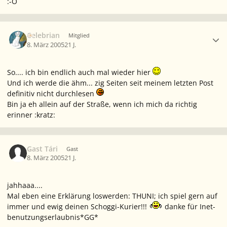
:-O
Ersteller-Statistik
Celebrian
Mitglied
8. März 2005
21 J.
So.... ich bin endlich auch mal wieder hier
Und ich werde die ähm... zig Seiten seit meinem letzten Post
definitiv nicht durchlesen
Bin ja eh allein auf der Straße, wenn ich mich da richtig
erinner :kratz:
Gast Tári
Gast
8. März 2005
21 J.
jahhaaa....
Mal eben eine Erklärung loswerden: THUNI; ich spiel gern auf
immer und ewig deinen Schoggi-Kurier!!!
danke für Inet-
benutzungserlaubnis*GG*