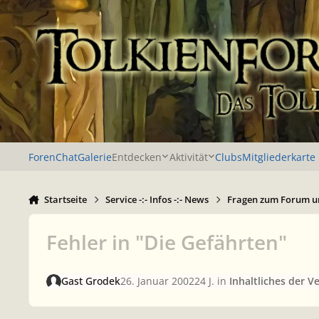
Zu Inhalt springen
Foren
Chat
Galerie
Entdecken
Aktivität
Clubs
Mitgliederkarte
Startseite
Service -:- Infos -:- News
Fragen zum Forum u
Fehler in "Die Gefährten"
Gast Grodek
26. Januar 2002
24 J.
in
Inhaltliches der V