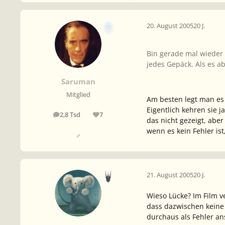
20. August 2005
20 J.
Bin gerade mal wieder 
jedes Gepäck. Als es 
Saruman
Mitglied
Am besten legt man es 
Eigentlich kehren sie j
2,8 Tsd
7
Beiträge
Reputation
das nicht gezeigt, abe
wenn es kein Fehler ist
♂
21. August 2005
20 J.
Wieso Lücke? Im Film 
dass dazwischen keine 
durchaus als Fehler a