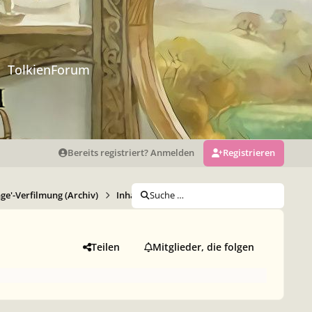
TolkienForum
Bereits registriert? Anmelden
Registrieren
nge'-Verfilmung (Archiv)
Inhaltliches der Verfilmung
Suche …
Fehler in "Die
Teilen
Mitglieder, die folgen