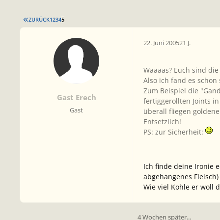
ERSTE SEITE
ZURÜCK
1
2
3
4
5
22. Juni 2005
21 J.
Waaaas?
Euch sind die 
Also ich fand es schon 
Zum Beispiel die "Ganda
Gast Erech
fertiggerollten Joints
Gast
überall fliegen goldene
Entsetzlich!
PS: zur Sicherheit:
Ich finde deine Ironie 
abgehangenes Fleisch)
Wie viel Kohle er woll 
4 Wochen später...