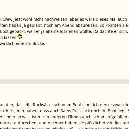
 Crew jetzt wohl nicht nachweisen, aber es wäre dieses Mal auch l
ten haben ja geplant, noch am Abend abzureisen. So könnten sie s
oot gepackt, weil er ja alleine losziehen wollte. Da dachte er sic
en lassen
a wirklich eine Sinnlücke.
uchten, dass die Rucksäcke schon im Boot sind. Ich denke zwar nich
e er übersehen haben, dass auch Sams Rucksack noch im Boot lieg
er!" oder so was. Ist mir in anderen Filmen auch schon aufgefallen -
türzt aufbrechen, und nachher haben sie plötzlich doch dies und 
nächsten Szene hat er ihn wieder auf ... als wären in der Prärie a