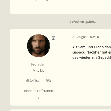
♂
2 Wochen später...
31. August 2005
20 J.
Als Sam und Frodo dan
Gepäck. Nachher hat er
das wieder ein Gepäckfe
Fioridur
Mitglied
2,4 Tsd
3
Beiträge
Reputation
Bionade-Lieferantin
♀