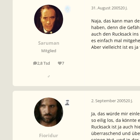
31. August 2005
20 J.
Naja, das kann man der
haben, denn die Gefähr
auch den Rucksack ins B
es einfach mal mitgeh
Saruman
Aber vielleicht ist es j
Mitglied
2,8 Tsd
7
Beiträge
Reputation
♂
2. September 2005
20 J.
Ja, das würde mir einle
so eilig los, da könnt
Rucksack ist ja auch hi
überraschend und übers
Fioridur
seinen Hut, und in der 