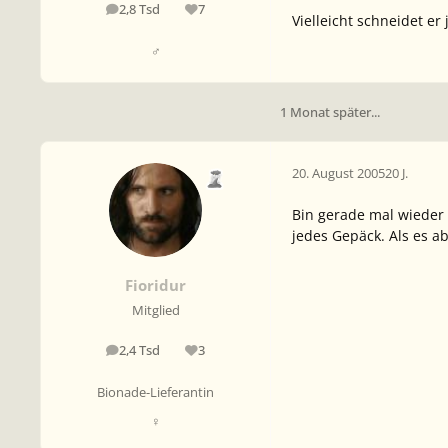
2,8 Tsd
7
Beiträge
Reputation
Vielleicht schneidet er
♂
1 Monat später...
20. August 2005
20 J.
Bin gerade mal wieder 
jedes Gepäck. Als es a
Fioridur
Mitglied
2,4 Tsd
3
Beiträge
Reputation
Bionade-Lieferantin
♀