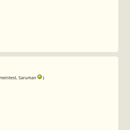
hl meintest, Saruman
)