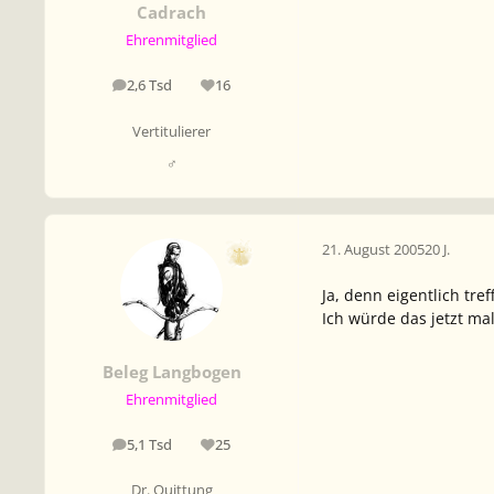
Cadrach
Ehrenmitglied
2,6 Tsd
16
Beiträge
Reputation
Vertitulierer
♂
21. August 2005
20 J.
Ja, denn eigentlich tr
Ich würde das jetzt mal
Beleg Langbogen
Ehrenmitglied
5,1 Tsd
25
Beiträge
Reputation
Dr. Quittung