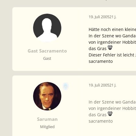
19. Juli 2005
21 J.
Hätte noch einen klein
In der Szene wo Ganda
von irgendeiner Hobbit
das Gras
Gast Sacramento
Dieser Fehler ist leic
Gast
sacramento
19. Juli 2005
21 J.
In der Szene wo Ganda
von irgendeiner Hobbit
das Gras
Saruman
sacramento
Mitglied