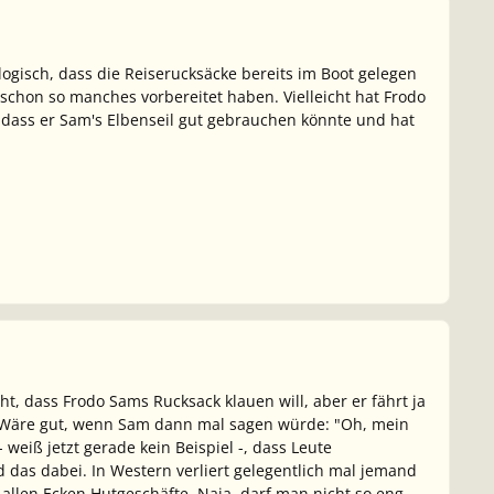
ogisch, dass die Reiserucksäcke bereits im Boot gelegen
chon so manches vorbereitet haben. Vielleicht hat Frodo
h, dass er Sam's Elbenseil gut gebrauchen könnte und hat
t, dass Frodo Sams Rucksack klauen will, aber er fährt ja
t. Wäre gut, wenn Sam dann mal sagen würde: "Oh, mein
 weiß jetzt gerade kein Beispiel -, dass Leute
das dabei. In Western verliert gelegentlich mal jemand
n allen Ecken Hutgeschäfte. Naja, darf man nicht so eng