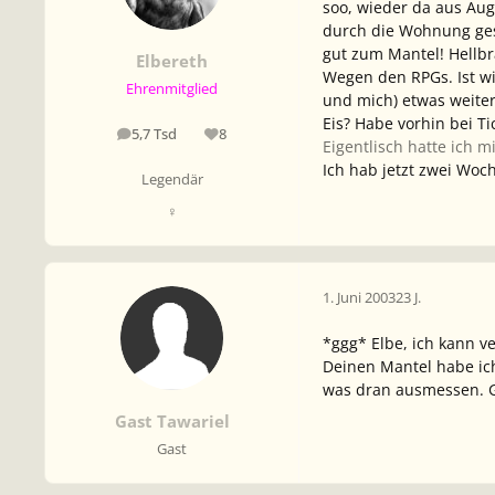
soo, wieder da aus Au
durch die Wohnung ges
gut zum Mantel! Hellbr
Elbereth
Wegen den RPGs. Ist w
Ehrenmitglied
und mich) etwas weiter
Eis? Habe vorhin bei T
5,7 Tsd
8
Beiträge
Reputation
Eigentlisch hatte ich
Ich hab jetzt zwei Woc
Legendär
♀
1. Juni 2003
23 J.
*ggg* Elbe, ich kann ve
Deinen Mantel habe ich
was dran ausmessen. G
Gast Tawariel
Gast