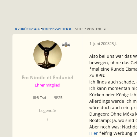
ERSTE SEITE
LETZTE SEITE
ZURÜCK
2
3
4
5
6
7
8
9
10
11
12
WEITER
SEITE 7 VON 120
1. Juni 2003
23 J.
Also bei uns war das 
bewegen, ohne das Gef
*mal eine Runde Eisma
Zu RPG:
Êm Nímíle ét Ënduníel
Ich finds auch schade,
Ehrenmitglied
Ich kann momentan nich
Kücken oder König: Ich
8 Tsd
25
Beiträge
Reputation
Allerdings werde ich m
wäre doch auch ein pr
Legendär
Dungeon: Ohne Móka kan
♀
Bootcamp: Ja, wo sind
Aber noch was: Nachdem
Hier
*eifrig Werbung 