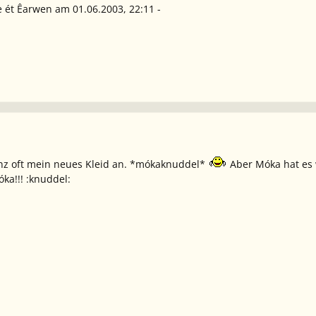
e ét Êarwen am 01.06.2003, 22:11 -
anz oft mein neues Kleid an. *mókaknuddel*
Aber Móka hat es 
a!!! :knuddel: