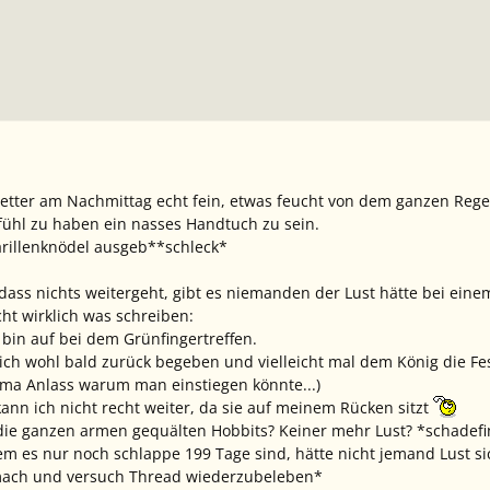
Wetter am Nachmittag echt fein, etwas feucht von dem ganzen Reg
ühl zu haben ein nasses Handtuch zu sein.
rillenknödel ausgeb**schleck*
 dass nichts weitergeht, gibt es niemanden der Lust hätte bei ein
t wirklich was schreiben:
 bin auf bei dem Grünfingertreffen.
ich wohl bald zurück begeben und vielleicht mal dem König die Fe
ima Anlass warum man einstiegen könnte...)
n ich nicht recht weiter, da sie auf meinem Rücken sitzt
 die ganzen armen gequälten Hobbits? Keiner mehr Lust? *schadef
 es nur noch schlappe 199 Tage sind, hätte nicht jemand Lust sic
mach und versuch Thread wiederzubeleben*