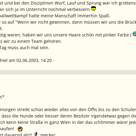
est und bei den Disziplinen Wurf, Lauf und Sprung war ich grotten
man sich ja im Unterricht nochmal verbessern
eyballwettkampf hatte meine Manschaft immerhin Spaß.
 so auf "Wenn wir nicht gewinnen, dann müssen wir uns die Brück
t.
chtig waren, haben wir uns unsere Haare schön mit pinker Farbe (
s wir zu einem Team gehören.
r Tag muss auch mal sein.
hiel am 02.06.2003, 14:20 -
ss*
morgen streikt schon wieder alles von den Öffis bis zu den Schulen
o, dass die Hunde oder besser deren Besitzer irgendetwas gegen di
. Ich kenn keine Straße in ganz Wien in der das schlimmer wäre! Je
haufen!
zt dauernd ab!!!
:mecker: