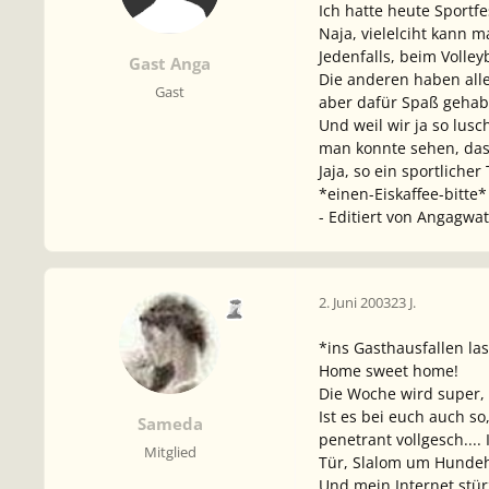
Ich hatte heute Sportf
Naja, vielelciht kann 
Jedenfalls, beim Voll
Gast Anga
Die anderen haben alle
Gast
aber dafür Spaß gehab
Und weil wir ja so lus
man konnte sehen, das
Jaja, so ein sportliche
*einen-Eiskaffee-bitte*
- Editiert von Angagwat
2. Juni 2003
23 J.
*ins Gasthausfallen la
Home sweet home!
Die Woche wird super, 
Ist es bei euch auch s
Sameda
penetrant vollgesch...
Mitglied
Tür, Slalom um Hunde
Und mein Internet stür