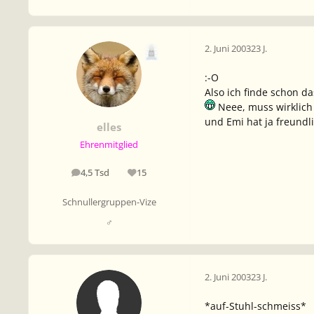
2. Juni 2003
23 J.
:-O
Also ich finde schon d
Neee, muss wirklich 
und Emi hat ja freundl
elles
Ehrenmitglied
4,5 Tsd
15
Beiträge
Reputation
Schnullergruppen-Vize
♂
2. Juni 2003
23 J.
*auf-Stuhl-schmeiss*