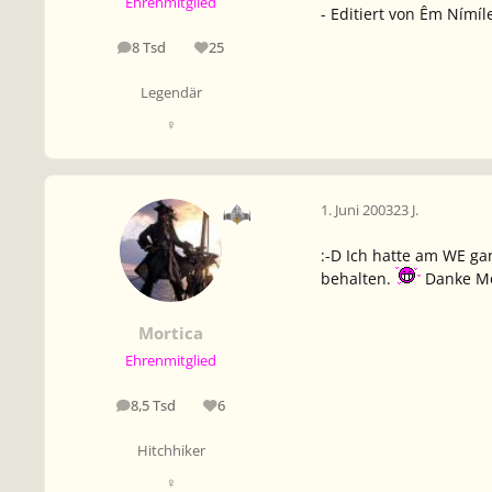
Ehrenmitglied
- Editiert von Êm Nímíl
8 Tsd
25
Beiträge
Reputation
Legendär
♀
1. Juni 2003
23 J.
:-D Ich hatte am WE g
behalten.
Danke Mók
Mortica
Ehrenmitglied
8,5 Tsd
6
Beiträge
Reputation
Hitchhiker
♀