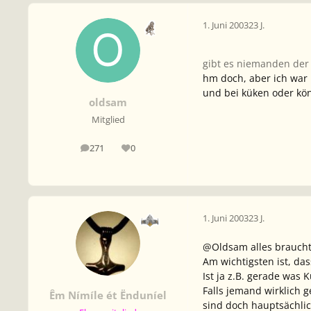
1. Juni 2003
23 J.
gibt es niemanden der 
hm doch, aber ich war 
und bei küken oder kö
oldsam
Mitglied
271
0
Beiträge
Reputation
1. Juni 2003
23 J.
@Oldsam alles braucht
Am wichtigsten ist, d
Ist ja z.B. gerade was 
Falls jemand wirklich 
Êm Nímíle ét Ënduníel
sind doch hauptsächlic