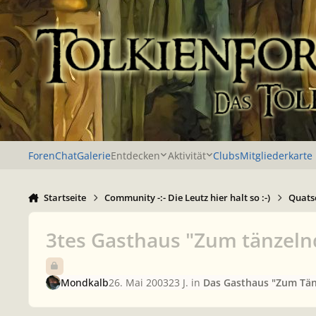
Zu Inhalt springen
Foren
Chat
Galerie
Entdecken
Aktivität
Clubs
Mitgliederkarte
Startseite
Community -:- Die Leutz hier halt so :-)
Quatsc
3tes Gasthaus "Zum tänzel
Mondkalb
26. Mai 2003
23 J.
in
Das Gasthaus "Zum Tä