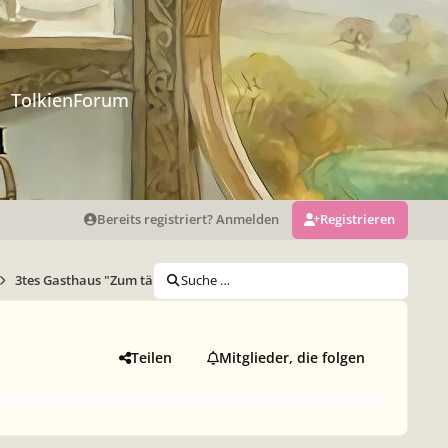
TolkienForum
Bereits registriert? Anmelden
Registrieren
3tes Gasthaus "Zum tänzelnden Drachen"
Suche …
Teilen
Mitglieder, die folgen