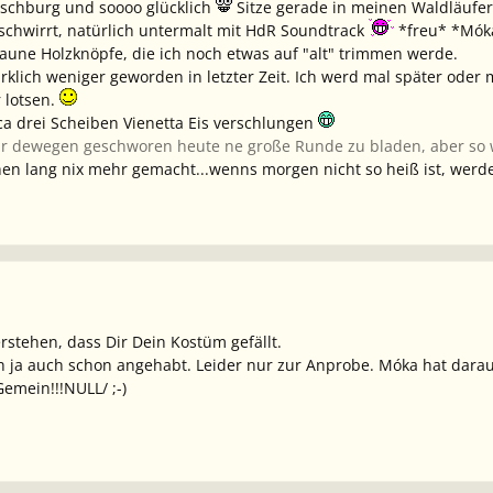
gschburg und soooo glücklich
Sitze gerade in meinen Waldläufer
chwirrt, natürlich untermalt mit HdR Soundtrack
*freu* *Mók
aune Holzknöpfe, die ich noch etwas auf "alt" trimmen werde.
irklich weniger geworden in letzter Zeit. Ich werd mal später o
 lotsen.
ica drei Scheiben Vienetta Eis verschlungen
 mir dewegen geschworen heute ne große Runde zu bladen, aber so
hen lang nix mehr gemacht...wenns morgen nicht so heiß ist, werd
rstehen, dass Dir Dein Kostüm gefällt.
 ja auch schon angehabt. Leider nur zur Anprobe. Móka hat darauf
emein!!!NULL/ ;-)