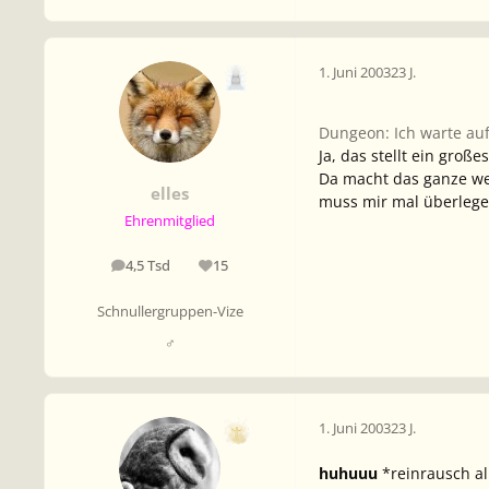
1. Juni 2003
23 J.
Dungeon: Ich warte au
Ja, das stellt ein große
Da macht das ganze wen
elles
muss mir mal überlegen
Ehrenmitglied
4,5 Tsd
15
Beiträge
Reputation
Schnullergruppen-Vize
♂
1. Juni 2003
23 J.
huhuuu
*reinrausch al