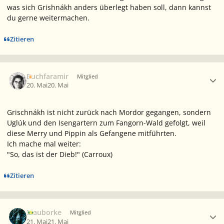
was sich Grishnákh anders überlegt haben soll, dann kannst
du gerne weitermachen.
Zitieren
Ersteller-Statistik
Buchfaramir
Mitglied
20. Mai
20. Mai
Grischnákh ist nicht zurück nach Mordor gegangen, sondern
Uglúk und den Isengartern zum Fangorn-Wald gefolgt, weil
diese Merry und Pippin als Gefangene mitführten.
Ich mache mal weiter:
"So, das ist der Dieb!"
(Carroux)
Zitieren
Ersteller-Statistik
Blauborke
Mitglied
21. Mai
21. Mai