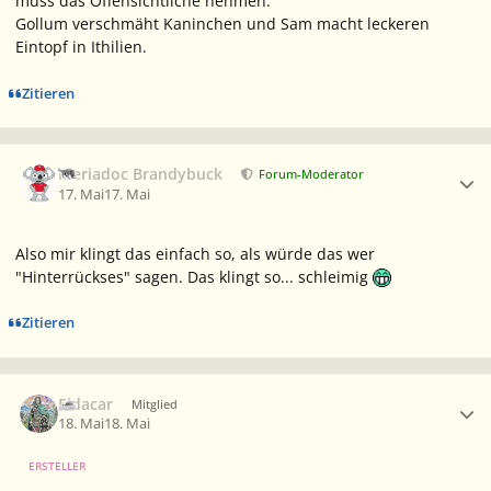
muss das Offensichtliche nehmen:
Gollum verschmäht Kaninchen und Sam macht leckeren
Eintopf in Ithilien.
Zitieren
Ersteller-Statistik
Meriadoc Brandybuck
Forum-Moderator
17. Mai
17. Mai
Also mir klingt das einfach so, als würde das wer
"Hinterrückses" sagen. Das klingt so... schleimig
Zitieren
Ersteller-Statistik
Eldacar
Mitglied
18. Mai
18. Mai
ERSTELLER