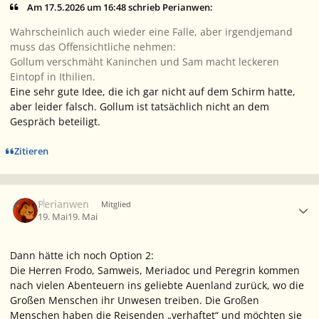
Am 17.5.2026 um 16:48 schrieb Perianwen:
Wahrscheinlich auch wieder eine Falle, aber irgendjemand
muss das Offensichtliche nehmen:
Gollum verschmäht Kaninchen und Sam macht leckeren
Eintopf in Ithilien.
Eine sehr gute Idee, die ich gar nicht auf dem Schirm hatte,
aber leider falsch. Gollum ist tatsächlich nicht an dem
Gespräch beteiligt.
Zitieren
Ersteller-Statistik
Perianwen
Mitglied
19. Mai
19. Mai
Dann hätte ich noch Option 2:
Die Herren Frodo, Samweis, Meriadoc und Peregrin kommen
nach vielen Abenteuern ins geliebte Auenland zurück, wo die
Großen Menschen ihr Unwesen treiben. Die Großen
Menschen haben die Reisenden „verhaftet“ und möchten sie