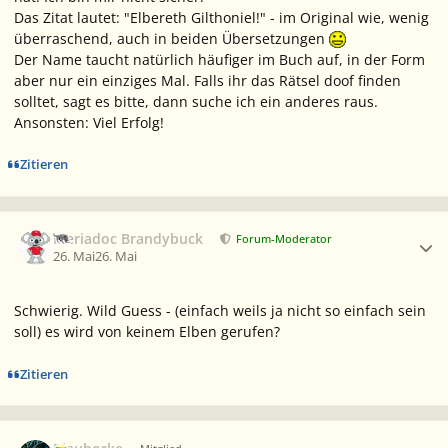
Das Zitat lautet:
"Elbereth Gilthoniel!"
- im Original wie, wenig
überraschend, auch in beiden Übersetzungen
Der Name taucht natürlich häufiger im Buch auf, in der Form
aber nur ein einziges Mal. Falls ihr das Rätsel doof finden
solltet, sagt es bitte, dann suche ich ein anderes raus.
Ansonsten: Viel Erfolg!
Zitieren
Ersteller-Statistik
Meriadoc Brandybuck
Forum-Moderator
26. Mai
26. Mai
Schwierig. Wild Guess - (einfach weils ja nicht so einfach sein
soll) es wird von keinem Elben gerufen?
Zitieren
Ersteller-Statistik