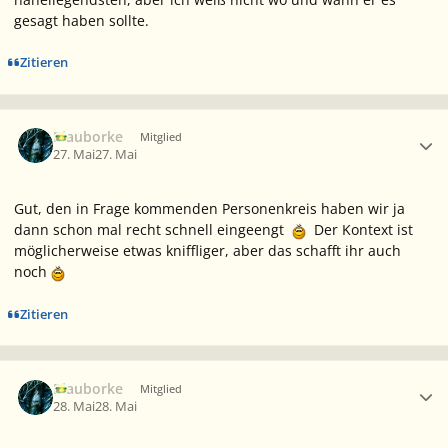
gesagt haben sollte.
Zitieren
Ersteller-Statistik
Blauborke
Mitglied
27. Mai
27. Mai
Gut, den in Frage kommenden Personenkreis haben wir ja
dann schon mal recht schnell eingeengt
Der Kontext ist
möglicherweise etwas kniffliger, aber das schafft ihr auch
noch
Zitieren
Ersteller-Statistik
Blauborke
Mitglied
28. Mai
28. Mai