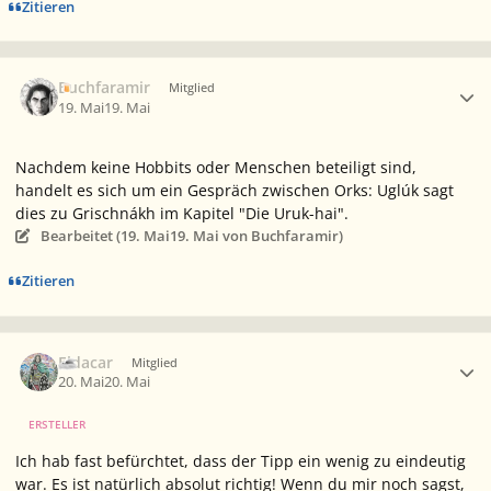
Zitieren
Ersteller-Statistik
Buchfaramir
Mitglied
19. Mai
19. Mai
Nachdem keine Hobbits oder Menschen beteiligt sind,
handelt es sich um ein Gespräch zwischen Orks: Uglúk sagt
dies zu Grischnákh im Kapitel "Die Uruk-hai".
Bearbeitet (
19. Mai
19. Mai
von Buchfaramir)
Zitieren
Ersteller-Statistik
Eldacar
Mitglied
20. Mai
20. Mai
ERSTELLER
Ich hab fast befürchtet, dass der Tipp ein wenig zu eindeutig
war. Es ist natürlich absolut richtig! Wenn du mir noch sagst,