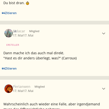
Du bist dran.
Zitieren
Ersteller-Statistik
Eldacar
Mitglied
17. Mai
17. Mai
ERSTELLER
Dann mache ich das auch mal direkt.
"Hast es dir anders überlegt, was?"
(Carroux)
Zitieren
Ersteller-Statistik
Perianwen
Mitglied
17. Mai
17. Mai
Wahrscheinlich auch wieder eine Falle, aber irgendjemand