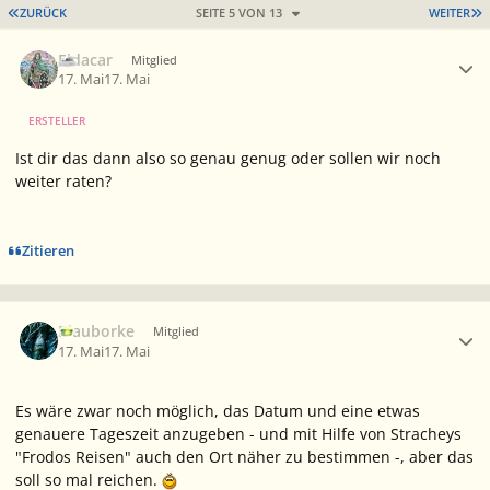
ERSTE SEITE
L
ZURÜCK
SEITE 5 VON 13
WEITER
Ersteller-Statistik
Eldacar
Mitglied
17. Mai
17. Mai
ERSTELLER
Ist dir das dann also so genau genug oder sollen wir noch
weiter raten?
Zitieren
Ersteller-Statistik
Blauborke
Mitglied
17. Mai
17. Mai
Es wäre zwar noch möglich, das Datum und eine etwas
genauere Tageszeit anzugeben - und mit Hilfe von Stracheys
"Frodos Reisen" auch den Ort näher zu bestimmen -, aber das
soll so mal reichen.