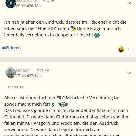
Blauborke
Mitglied
26. Mai
26. Mai
Ich hab ja eher den Eindruck, dass es im HdR eher nicht die
Elben sind, die "Elbereth" rufen
Deine Frage muss ich
jedenfalls verneinen - in doppelter Hinsicht
Zitieren
1
Ersteller-Statistik
Eldacar
Mitglied
27. Mai
27. Mai
ERSTELLER
Also es ist dann doch ein Elb? Mehrfache Verneinung bei
sowas macht mich fertig
Das Lied isses glaube ich nicht, da endet der Satz nicht nach
Gilthoniel. Da wäre dann Gildor raus und abgesehen von ihm
fallen mir nur Aragorn und Frodo ein, die den Ausdruck
verwenden. Da wäre dann Legolas für mich am
naheliegendsten, aber ich weiß nicht wo und wann er es