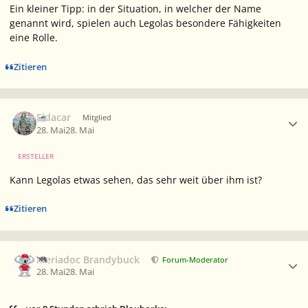
Ein kleiner Tipp: in der Situation, in welcher der Name
genannt wird, spielen auch Legolas besondere Fähigkeiten
eine Rolle.
Zitieren
Ersteller-Statistik
Eldacar
Mitglied
28. Mai
28. Mai
ERSTELLER
Kann Legolas etwas sehen, das sehr weit über ihm ist?
Zitieren
Ersteller-Statistik
Meriadoc Brandybuck
Forum-Moderator
28. Mai
28. Mai