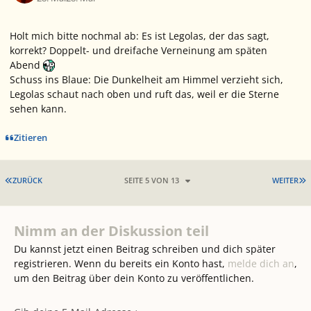
Holt mich bitte nochmal ab: Es ist Legolas, der das sagt,
korrekt? Doppelt- und dreifache Verneinung am späten
Abend
Schuss ins Blaue: Die Dunkelheit am Himmel verzieht sich,
Legolas schaut nach oben und ruft das, weil er die Sterne
sehen kann.
Zitieren
ERSTE SEITE
L
ZURÜCK
SEITE 5 VON 13
WEITER
Nimm an der Diskussion teil
Du kannst jetzt einen Beitrag schreiben und dich später
registrieren. Wenn du bereits ein Konto hast,
melde dich an
,
um den Beitrag über dein Konto zu veröffentlichen.