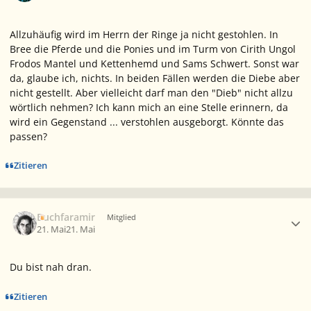
Allzuhäufig wird im Herrn der Ringe ja nicht gestohlen. In
Bree die Pferde und die Ponies und im Turm von Cirith Ungol
Frodos Mantel und Kettenhemd und Sams Schwert. Sonst war
da, glaube ich, nichts. In beiden Fällen werden die Diebe aber
nicht gestellt. Aber vielleicht darf man den "Dieb" nicht allzu
wörtlich nehmen? Ich kann mich an eine Stelle erinnern, da
wird ein Gegenstand ... verstohlen ausgeborgt. Könnte das
passen?
Zitieren
Ersteller-Statistik
Buchfaramir
Mitglied
21. Mai
21. Mai
Du bist nah dran.
Zitieren