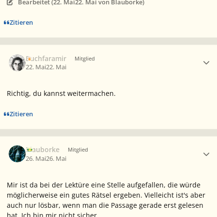
Bearbeitet (
22. Mai
22. Mai
von Blauborke)
Zitieren
Ersteller-Statistik
Buchfaramir
Mitglied
22. Mai
22. Mai
Richtig, du kannst weitermachen.
Zitieren
Ersteller-Statistik
Blauborke
Mitglied
26. Mai
26. Mai
Mir ist da bei der Lektüre eine Stelle aufgefallen, die würde
möglicherweise ein gutes Rätsel ergeben. Vielleicht ist's aber
auch nur lösbar, wenn man die Passage gerade erst gelesen
hat. Ich bin mir nicht sicher.