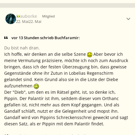
Ersteller-Statistik
Blauborke
Mitglied
22. Mai
22. Mai
vor 13 Stunden schrieb Buchfaramir:
Du bist nah dran.
Ich hoffe, wir denken an die selbe Szene
Aber bevor ich
meine Vermutung präzisiere, möchte ich noch zum Ausdruck
bringen, dass ich der festen Überzeugung bin, dass gewisse
Gegenstände ohne ihr Zutun in Lobelias Regenschirm
gelandet sind. Kein Grund also sie in die Liste der Diebe
aufzunehmen
Der "Dieb", um den es im Rätsel geht, ist, so denke ich,
Pippin. Der Palantír ist ihm, seitdem dieser vom Orthanc
gefallen ist, nicht mehr aus dem Kopf gegangen. Und als
Gandalf schläft, nutzt er die Gelegenheit und mopst ihn.
Gandalf wird von Pippins Schreckensschrei geweckt und sagt
diesen Satz, als er Pippin mit dem Palantír findet.