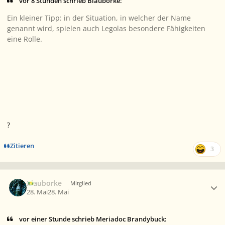
vor 8 Stunden schrieb Blauborke:
Ein kleiner Tipp: in der Situation, in welcher der Name
genannt wird, spielen auch Legolas besondere Fähigkeiten
eine Rolle.
?
Zitieren
3
Ersteller-Statistik
Blauborke
Mitglied
28. Mai
28. Mai
vor einer Stunde schrieb Meriadoc Brandybuck: