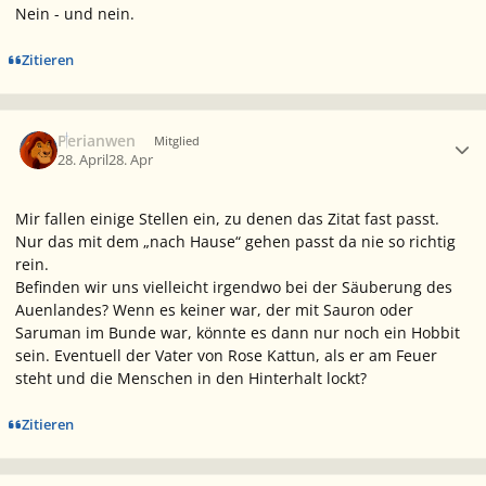
Nein - und nein.
Zitieren
Ersteller-Statistik
Perianwen
Mitglied
28. April
28. Apr
Mir fallen einige Stellen ein, zu denen das Zitat fast passt.
Nur das mit dem „nach Hause“ gehen passt da nie so richtig
rein.
Befinden wir uns vielleicht irgendwo bei der Säuberung des
Auenlandes? Wenn es keiner war, der mit Sauron oder
Saruman im Bunde war, könnte es dann nur noch ein Hobbit
sein. Eventuell der Vater von Rose Kattun, als er am Feuer
steht und die Menschen in den Hinterhalt lockt?
Zitieren
Ersteller-Statistik