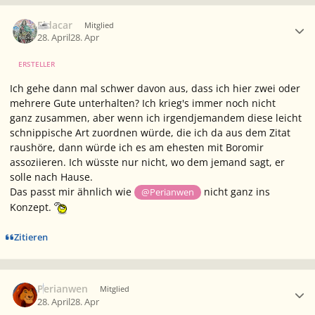
Ersteller-Statistik
Eldacar
Mitglied
28. April
28. Apr
ERSTELLER
Ich gehe dann mal schwer davon aus, dass ich hier zwei oder
mehrere
Gute
unterhalten? Ich krieg's immer noch nicht
ganz zusammen, aber wenn ich irgendjemandem diese leicht
schnippische Art zuordnen würde, die ich da aus dem Zitat
raushöre, dann würde ich es am ehesten mit Boromir
assoziieren. Ich wüsste nur nicht, wo dem jemand sagt, er
solle nach Hause.
Das passt mir ähnlich wie
nicht ganz ins
@Perianwen
Konzept.
Zitieren
Ersteller-Statistik
Perianwen
Mitglied
28. April
28. Apr