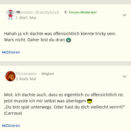
Ersteller-Statistik
Meriadoc Brandybuck
Forum-Moderator
1. Mai
1. Mai
Hahah ja ich dachte was offensichtlich könnte tricky sein.
Wars nicht. Daher bist du dran
Zitieren
Ersteller-Statistik
Perianwen
Mitglied
3. Mai
3. Mai
Mist. Ich dachte auch, dass es eigentlich zu offensichtlich ist.
Jetzt musste ich mir selbst was überlegen
„Du bist spät unterwegs. Oder hast du dich vielleicht verirrt?“
(Carroux)
Zitieren