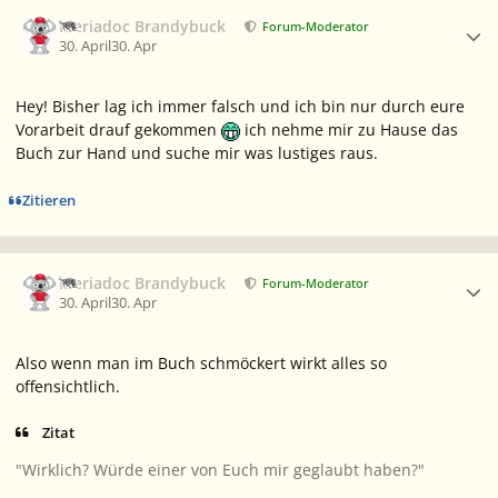
Ersteller-Statistik
Meriadoc Brandybuck
Forum-Moderator
30. April
30. Apr
Hey! Bisher lag ich immer falsch und ich bin nur durch eure
Vorarbeit drauf gekommen
ich nehme mir zu Hause das
Buch zur Hand und suche mir was lustiges raus.
Zitieren
Ersteller-Statistik
Meriadoc Brandybuck
Forum-Moderator
30. April
30. Apr
Also wenn man im Buch schmöckert wirkt alles so
offensichtlich.
Zitat
"Wirklich? Würde einer von Euch mir geglaubt haben?"