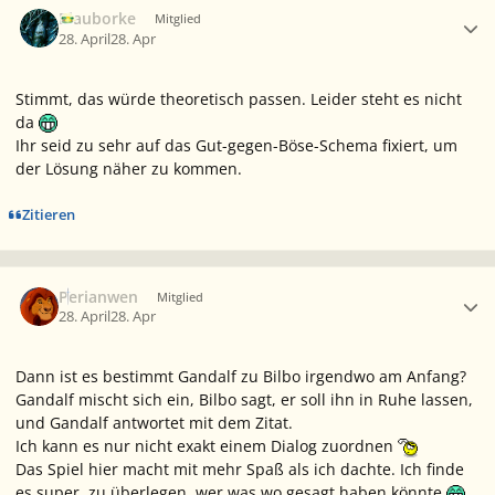
Blauborke
Mitglied
28. April
28. Apr
Stimmt, das würde theoretisch passen. Leider steht es nicht
da
Ihr seid zu sehr auf das Gut-gegen-Böse-Schema fixiert, um
der Lösung näher zu kommen.
Zitieren
Ersteller-Statistik
Perianwen
Mitglied
28. April
28. Apr
Dann ist es bestimmt Gandalf zu Bilbo irgendwo am Anfang?
Gandalf mischt sich ein, Bilbo sagt, er soll ihn in Ruhe lassen,
und Gandalf antwortet mit dem Zitat.
Ich kann es nur nicht exakt einem Dialog zuordnen
Das Spiel hier macht mit mehr Spaß als ich dachte. Ich finde
es super, zu überlegen, wer was wo gesagt haben könnte