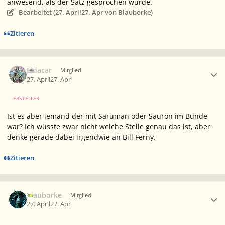
anwesend, als der Satz gesprochen wurde.
Bearbeitet (
27. April
27. Apr
von Blauborke)
Zitieren
Ersteller-Statistik
Eldacar
Mitglied
27. April
27. Apr
ERSTELLER
Ist es aber jemand der mit Saruman oder Sauron im Bunde
war? Ich wüsste zwar nicht welche Stelle genau das ist, aber
denke gerade dabei irgendwie an Bill Ferny.
Zitieren
Ersteller-Statistik
Blauborke
Mitglied
27. April
27. Apr