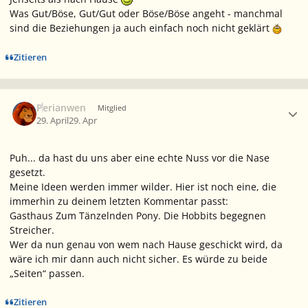
Was Gut/Böse, Gut/Gut oder Böse/Böse angeht - manchmal
sind die Beziehungen ja auch einfach noch nicht geklärt
Zitieren
Ersteller-Statistik
Perianwen
Mitglied
29. April
29. Apr
Puh... da hast du uns aber eine echte Nuss vor die Nase
gesetzt.
Meine Ideen werden immer wilder. Hier ist noch eine, die
immerhin zu deinem letzten Kommentar passt:
Gasthaus Zum Tänzelnden Pony. Die Hobbits begegnen
Streicher.
Wer da nun genau von wem nach Hause geschickt wird, da
wäre ich mir dann auch nicht sicher. Es würde zu beide
„Seiten“ passen.
Zitieren