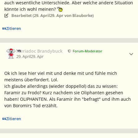
auch wesentliche Unterschiede. Aber welche andere Situation
könnte ich wohl meinen?
Bearbeitet (
29. April
29. Apr
von Blauborke)
Zitieren
Ersteller-Statistik
Meriadoc Brandybuck
Forum-Moderator
29. April
29. Apr
Ok ich lese hier viel mit und denke mit und fühle mich
meistens überfordert. Lol.
ich glaube allerdings (wieder doppellol) das zu wissen:
Faramir zu Frodo? Kurz nachdem sie Oliphanten gesehen
haben! OLIPHANTEN. Als Faramir ihn "befragt" und ihm auch
von Boromirs Tod erzählt.
Zitieren
Ersteller-Statistik