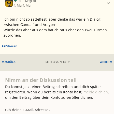
Zillo
Mitglied
4. Mai
4. Mai
Ich bin nicht so sattelfest, aber denke das war ein Dialog
zwischen Gandalf und Aragorn.
Würde das aber aus dem bauch raus eher den zwei Türmen
zuordnen.
Zitieren
ERSTE SEITE
L
ZURÜCK
SEITE 3 VON 13
WEITER
Nimm an der Diskussion teil
Du kannst jetzt einen Beitrag schreiben und dich später
registrieren. Wenn du bereits ein Konto hast,
melde dich an
,
um den Beitrag über dein Konto zu veröffentlichen.