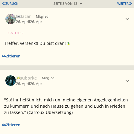
ERSTE SEITE
L
ZURÜCK
SEITE 3 VON 13
WEITER
Ersteller-Statistik
Eldacar
Mitglied
26. April
26. Apr
ERSTELLER
Treffer, versenkt! Du bist dran!
Zitieren
Ersteller-Statistik
Blauborke
Mitglied
26. April
26. Apr
"So! Ihr heißt mich, mich um meine eigenen Angelegenheiten
zu kümmern und nach Hause zu gehen und Euch in Frieden
zu lassen."
(Carroux-Übersetzung)
Zitieren