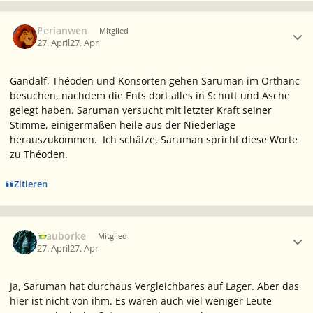
Ersteller-Statistik
Perianwen
Mitglied
27. April
27. Apr
Gandalf, Théoden und Konsorten gehen Saruman im Orthanc
besuchen, nachdem die Ents dort alles in Schutt und Asche
gelegt haben. Saruman versucht mit letzter Kraft seiner
Stimme, einigermaßen heile aus der Niederlage
herauszukommen. Ich schätze, Saruman spricht diese Worte
zu Théoden.
Zitieren
Ersteller-Statistik
Blauborke
Mitglied
27. April
27. Apr
Ja, Saruman hat durchaus Vergleichbares auf Lager. Aber das
hier ist nicht von ihm. Es waren auch viel weniger Leute