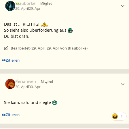
Blauborke
Mitglied
29. April
29. Apr
Das ist ... RICHTIG!
So sieht also Überforderung aus
Du bist dran.
Bearbeitet (
29. April
29. Apr
von Blauborke)
Zitieren
Ersteller-Statistik
Perianwen
Mitglied
30. April
30. Apr
Sie kam, sah, und siegte
Zitieren
1