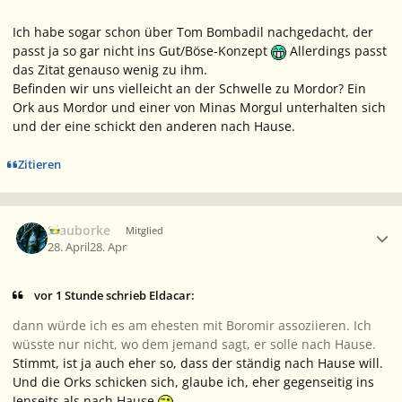
Ich habe sogar schon über Tom Bombadil nachgedacht, der
passt ja so gar nicht ins Gut/Böse-Konzept
Allerdings passt
das Zitat genauso wenig zu ihm.
Befinden wir uns vielleicht an der Schwelle zu Mordor? Ein
Ork aus Mordor und einer von Minas Morgul unterhalten sich
und der eine schickt den anderen nach Hause.
Zitieren
Ersteller-Statistik
Blauborke
Mitglied
28. April
28. Apr
vor 1 Stunde schrieb Eldacar:
dann würde ich es am ehesten mit Boromir assoziieren. Ich
wüsste nur nicht, wo dem jemand sagt, er solle nach Hause.
Stimmt, ist ja auch eher so, dass der ständig nach Hause
will.
Und die Orks schicken sich, glaube ich, eher gegenseitig ins
Jenseits als nach Hause