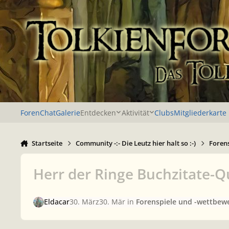
Zu Inhalt springen
Foren
Chat
Galerie
Entdecken
Aktivität
Clubs
Mitgliederkarte
Startseite
Community -:- Die Leutz hier halt so :-)
Foren
Herr der Ringe Buchzitate-Q
Eldacar
30. März
30. Mär
in
Forenspiele und -wettbew