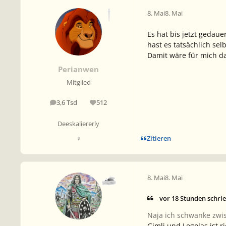
8. Mai
8. Mai
Es hat bis jetzt gedaue
hast es tatsächlich sel
Damit wäre für mich da
Perianwen
Mitglied
3,6 Tsd
512
Beiträge
Reputation
Deeskaliererly
Zitieren
♀
8. Mai
8. Mai
vor 18 Stunden schri
Naja ich schwanke zwis
Gimli und Legolas ist ri