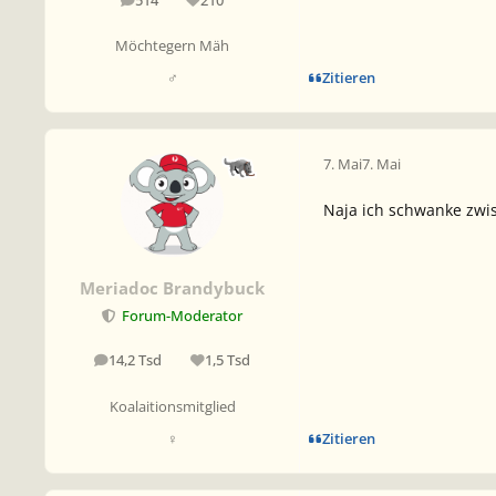
514
210
Beiträge
Reputation
Möchtegern Mäh
Zitieren
♂
7. Mai
7. Mai
Naja ich schwanke zwis
Meriadoc Brandybuck
Forum-Moderator
14,2 Tsd
1,5 Tsd
Beiträge
Reputation
Koalaitionsmitglied
Zitieren
♀