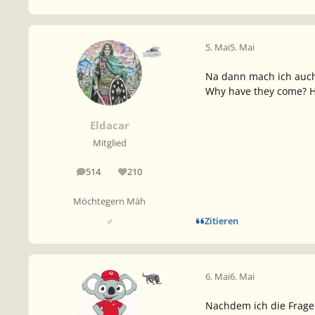
5. Mai
5. Mai
Na dann mach ich auch 
Why have they come? 
Eldacar
Mitglied
514
210
Beiträge
Reputation
Möchtegern Mäh
Zitieren
♂
6. Mai
6. Mai
Nachdem ich die Frage 