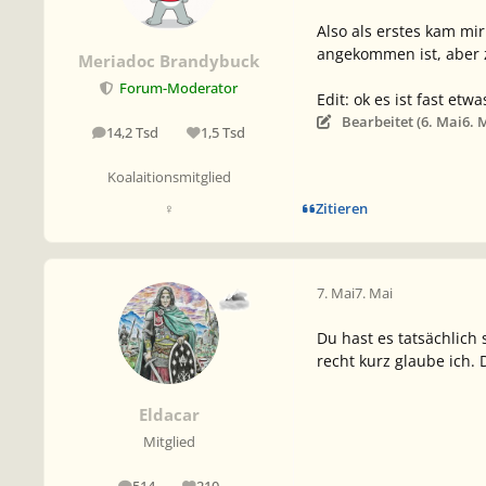
Also als erstes kam m
angekommen ist, aber
Meriadoc Brandybuck
Forum-Moderator
Edit: ok es ist fast et
Bearbeitet (
6. Mai
6. 
14,2 Tsd
1,5 Tsd
Beiträge
Reputation
Koalaitionsmitglied
Zitieren
♀
7. Mai
7. Mai
Du hast es tatsächlich 
recht kurz glaube ich.
Eldacar
Mitglied