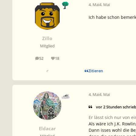
4. Mai
4. Mai
Ich habe schon bemerk
Zillo
Mitglied
52
18
Beiträge
Reputation
Zitieren
♂
4. Mai
4. Mai
vor 2 Stunden schrie
Er lässt sich nur von e
Als wäre ich J.K. Rowli
Eldacar
Dann isses wohl die Be