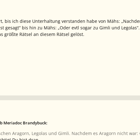
rt, bis ich diese Unterhaltung verstanden habe von Mähs: „Nachdem 
bst gesagt“ bis hin zu Mähs: „Oder evtl sogar zu Gimli und Legolas“.
s größte Rätsel an diesem Rätsel gelöst.
eb Meriadoc Brandybuck:
chen Aragorn, Legolas und Gimli. Nachdem es Aragorn nicht war: G
chtig! Du bist dran.