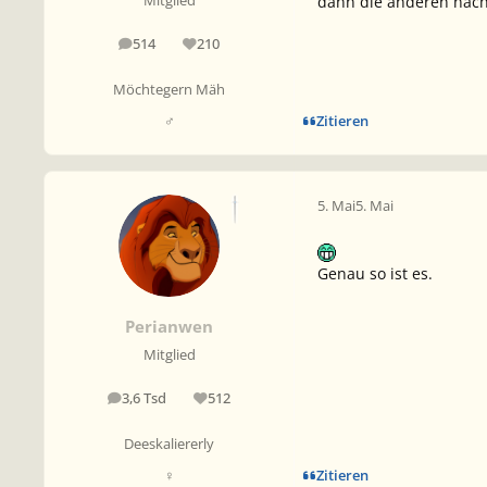
dann die anderen nach
Mitglied
514
210
Beiträge
Reputation
Möchtegern Mäh
Zitieren
♂
5. Mai
5. Mai
Genau so ist es.
Perianwen
Mitglied
3,6 Tsd
512
Beiträge
Reputation
Deeskaliererly
Zitieren
♀