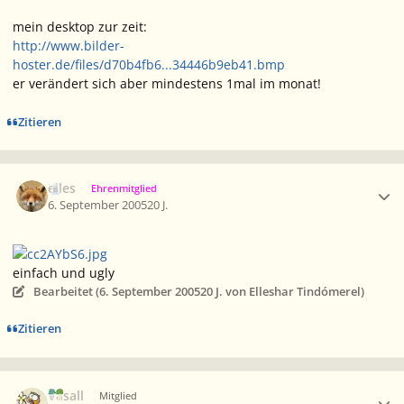
mein desktop zur zeit:
http://www.bilder-
hoster.de/files/d70b4fb6...34446b9eb41.bmp
er verändert sich aber mindestens 1mal im monat!
Zitieren
Ersteller-Statistik
elles
Ehrenmitglied
6. September 2005
20 J.
einfach und ugly
Bearbeitet (
6. September 2005
20 J.
von Elleshar Tindómerel)
Zitieren
Ersteller-Statistik
Vasall
Mitglied