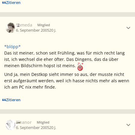
Zitieren
Ersteller-Statistik
Sameda
Mitglied
6. September 2005
20 J.
*blöpp*
Das ist meiner, schon seit Frühling, was für mich recht lang
ist, ich wechsel die eher öfter. Das Dingens, das da über
meinen Bildschirm hopst ist meins.
Und ja, mein Destkop sieht immer so aus, der musste nicht
erst aufgeräumt werden, weil ich hasse nichts mehr als wenn
ich am PC nix mehr finde.
Zitieren
Ersteller-Statistik
Eleanor
Mitglied
6. September 2005
20 J.