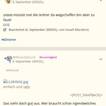
6. September 2005
20 J.
soooo müsste mal die ordner da wegschaffen bin aber zu
fauel
bild
Bearbeitet (
6. September 2005
20 J.
von Vasall Mordors)
Zitieren
Ersteller-Statistik
A_Brandybuck
Ehrenmitglied
6. September 2005
20 J.
ERSTELLER
einfach und ugly
<{POST_SNAPBACK}>
Das sieht doch gut aus. Wer braucht schon irgendwelches