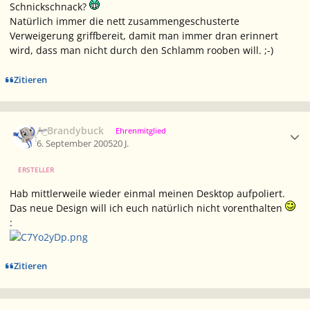
Schnickschnack?
Natürlich immer die nett zusammengeschusterte
Verweigerung griffbereit, damit man immer dran erinnert
wird, dass man nicht durch den Schlamm rooben will. ;-)
Zitieren
Ersteller-Statistik
A_Brandybuck
Ehrenmitglied
6. September 2005
20 J.
ERSTELLER
Hab mittlerweile wieder einmal meinen Desktop aufpoliert.
Das neue Design will ich euch natürlich nicht vorenthalten
:
Zitieren
Ersteller-Statistik