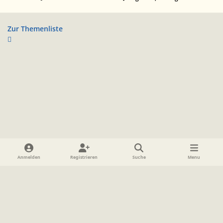
Zur Themenliste
Heller Modus
Dunkler Modus
Systemeinstellung
Anmelden
Registrieren
Suche
Menu
Sprache
Datenschutzerklärung
Cookies
Impressum
www.TolkienForum.de
Powered by
Invision Community