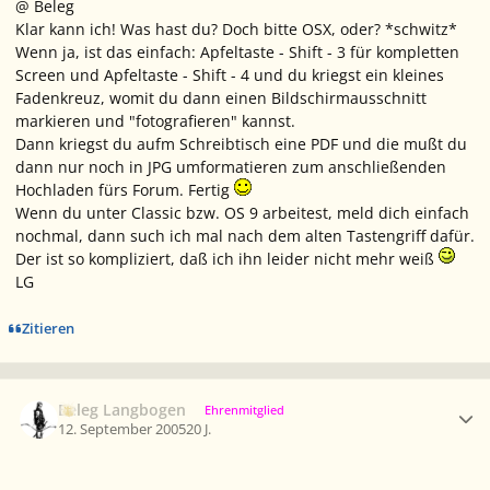
@ Beleg
Klar kann ich! Was hast du? Doch bitte OSX, oder? *schwitz*
Wenn ja, ist das einfach: Apfeltaste - Shift - 3 für kompletten
Screen und Apfeltaste - Shift - 4 und du kriegst ein kleines
Fadenkreuz, womit du dann einen Bildschirmausschnitt
markieren und "fotografieren" kannst.
Dann kriegst du aufm Schreibtisch eine PDF und die mußt du
dann nur noch in JPG umformatieren zum anschließenden
Hochladen fürs Forum. Fertig
Wenn du unter Classic bzw. OS 9 arbeitest, meld dich einfach
nochmal, dann such ich mal nach dem alten Tastengriff dafür.
Der ist so kompliziert, daß ich ihn leider nicht mehr weiß
LG
Zitieren
Ersteller-Statistik
Beleg Langbogen
Ehrenmitglied
12. September 2005
20 J.