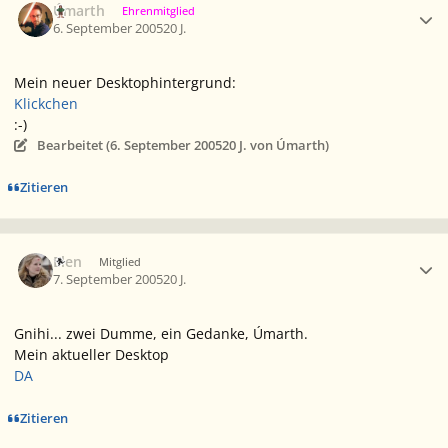
Úmarth
Ehrenmitglied
6. September 2005
20 J.
Mein neuer Desktophintergrund:
Klickchen
:-)
Bearbeitet (
6. September 2005
20 J.
von Úmarth)
Zitieren
Ersteller-Statistik
Elen
Mitglied
7. September 2005
20 J.
Gnihi... zwei Dumme, ein Gedanke, Úmarth.
Mein aktueller Desktop
DA
Zitieren