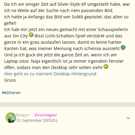
Da ich vor einiger Zeit auf Silver-Style-XP umgestellt habe, war
ich ne Weile auf der Suche nach nem passenden Bild.
Ich hatte ja Anfangs das Bild von SuMII gepostet, das allen so
gefiel!
Ich hab mir jetzt ein neues gemacht mit einer Schauspielerin
aus Sin City
Bissl Licht-Schatten-Spiel verstärkt und das
ganze in ein grau auslaufen lassen, damit es keine harten
Kanten hat, was meiner Meinung nach scheisse aussieht
Und ja ich guck die jetzt die ganze Zeit an, wenn ich am
Laptop sitze. Naja eigentlich ist ja immer irgendein Fenster
offen, sodass man den Desktop sehr selten sieht
Hier geht es zu meinem Desktop-Hintergrund
Gruss
Zitieren
Ersteller-Statistik
Eowyn
Ehrenmitglied
12. September 2005
20 J.