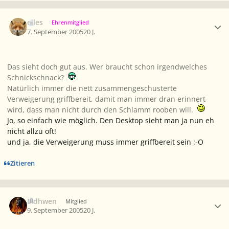
Ersteller-Statistik
elles
Ehrenmitglied
7. September 2005
20 J.
Das sieht doch gut aus. Wer braucht schon irgendwelches
Schnickschnack?
Natürlich immer die nett zusammengeschusterte
Verweigerung griffbereit, damit man immer dran erinnert
wird, dass man nicht durch den Schlamm rooben will.
Jo, so einfach wie möglich. Den Desktop sieht man ja nun eh
nicht allzu oft!
und ja, die Verweigerung muss immer griffbereit sein :-O
Zitieren
Ersteller-Statistik
Eldhwen
Mitglied
9. September 2005
20 J.