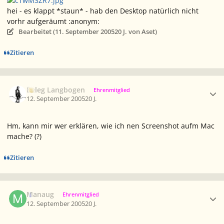
hei - es klappt *staun* - hab den Desktop natürlich nicht
vorhr aufgeräumt :anonym:
Bearbeitet (
11. September 2005
20 J.
von Aset)
Zitieren
Ersteller-Statistik
Beleg Langbogen
Ehrenmitglied
12. September 2005
20 J.
Hm, kann mir wer erklären, wie ich nen Screenshot aufm Mac
mache? (?)
Zitieren
Ersteller-Statistik
Manaug
Ehrenmitglied
12. September 2005
20 J.