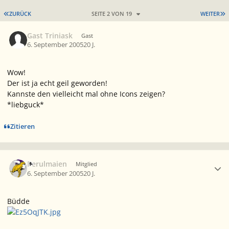
ERSTE SEITE
L
ZURÜCK
SEITE 2 VON 19
WEITER
Gast Triniask
Gast
6. September 2005
20 J.
Wow!
Der ist ja echt geil geworden!
Kannste den vielleicht mal ohne Icons zeigen?
*liebguck*
Zitieren
Ersteller-Statistik
Perulmaien
Mitglied
6. September 2005
20 J.
Büdde