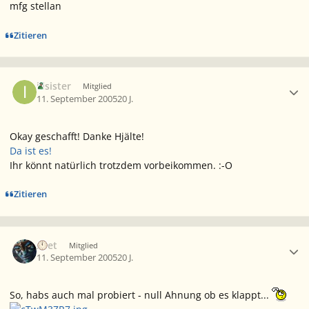
mfg stellan
Zitieren
Ersteller-Statistik
illsister
Mitglied
11. September 2005
20 J.
Okay geschafft! Danke Hjälte!
Da ist es!
Ihr könnt natürlich trotzdem vorbeikommen. :-O
Zitieren
Ersteller-Statistik
Aset
Mitglied
11. September 2005
20 J.
So, habs auch mal probiert - null Ahnung ob es klappt...