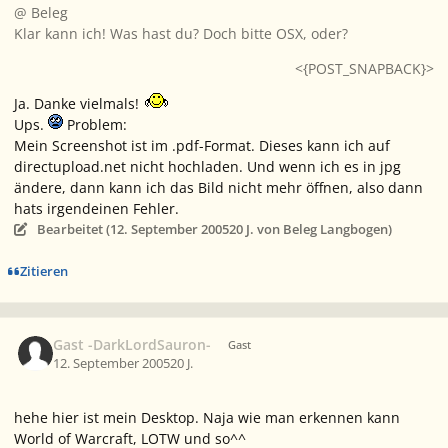
@ Beleg
Klar kann ich! Was hast du? Doch bitte OSX, oder?
<{POST_SNAPBACK}>
Ja. Danke vielmals!
Ups.
Problem:
Mein Screenshot ist im .pdf-Format. Dieses kann ich auf
directupload.net nicht hochladen. Und wenn ich es in jpg
ändere, dann kann ich das Bild nicht mehr öffnen, also dann
hats irgendeinen Fehler.
Bearbeitet (
12. September 2005
20 J.
von Beleg Langbogen)
Zitieren
Gast -DarkLordSauron-
Gast
12. September 2005
20 J.
hehe hier ist mein Desktop. Naja wie man erkennen kann
World of Warcraft, LOTW und so^^