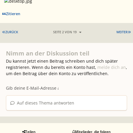
Zitieren
ERSTE SEITE
L
ZURÜCK
SEITE 2 VON 19
WEITER
Nimm an der Diskussion teil
Du kannst jetzt einen Beitrag schreiben und dich später
registrieren. Wenn du bereits ein Konto hast,
melde dich an
,
um den Beitrag über dein Konto zu veröffentlichen.
Auf dieses Thema antworten
Teilen
Mitglieder, die folgen