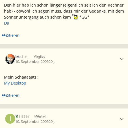
Den hier hab ich schon länger (eigentlich seit ich den Rechner
hab) - obwohl ich sagen muss, dass mir der Gedanke, mit dem
Sonnenuntergang auch schon kam
*GG*
Da
Zitieren
Ersteller-Statistik
kestrel
Mitglied
10. September 2005
20 J.
Mein Schaaaaatz:
My Desktop
Zitieren
Ersteller-Statistik
illsister
Mitglied
10. September 2005
20 J.