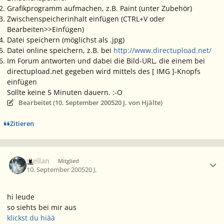
Grafikprogramm aufmachen, z.B. Paint (unter Zubehör)
Zwischenspeicherinhalt einfügen (CTRL+V oder
Bearbeiten>>Einfügen)
Datei speichern (möglichst als .jpg)
Datei online speichern, z.B. bei
http://www.directupload.net/
Im Forum antworten und dabei die Bild-URL, die einem bei
directupload.net gegeben wird mittels des [ IMG ]-Knopfs
einfügen
Sollte keine 5 Minuten dauern. :-O
Bearbeitet (
10. September 2005
20 J.
von Hjälte)
Zitieren
Ersteller-Statistik
stellan
Mitglied
10. September 2005
20 J.
hi leude
so siehts bei mir aus
klickst du hiää