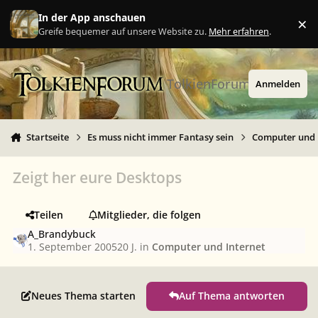
Zu Inhalt springen
In der App anschauen
×
Ig
Greife bequemer auf unsere Website zu.
Mehr erfahren
.
TolkienForum
Anmelden
Startseite
Es muss nicht immer Fantasy sein
Computer und 
Zeigt her eure Desktops
Teilen
Mitglieder, die folgen
A_Brandybuck
1. September 2005
20 J.
in
Computer und Internet
Neues Thema starten
Auf Thema antworten