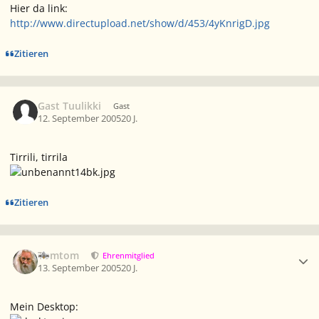
Hier da link:
http://www.directupload.net/show/d/453/4yKnrigD.jpg
Zitieren
Gast Tuulikki
Gast
12. September 2005
20 J.
Tirrili, tirrila
Zitieren
Ersteller-Statistik
Tomtom
Ehrenmitglied
13. September 2005
20 J.
Mein Desktop: