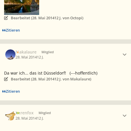
Bearbeitet (
28. Mai 2014
12 J.
von Octopi)
Zitieren
Ersteller-Statistik
Makalaure
Mitglied
28. Mai 2014
12 J.
Da war ich... das ist Düsseldorf! (---hoffentlich)
Bearbeitet (
28. Mai 2014
12 J.
von Makalaure)
Zitieren
Ersteller-Statistik
Berenfox
Mitglied
28. Mai 2014
12 J.