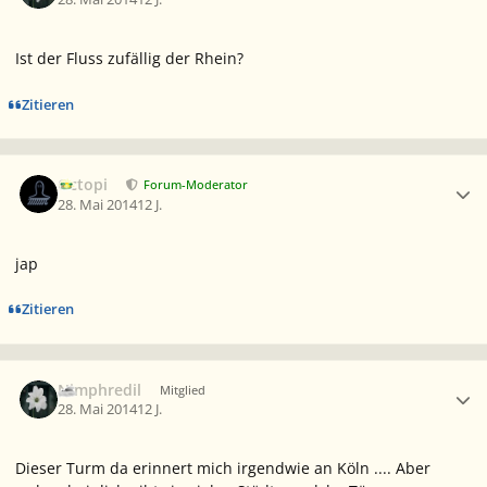
Ist der Fluss zufällig der Rhein?
Zitieren
Ersteller-Statistik
Octopi
Forum-Moderator
28. Mai 2014
12 J.
jap
Zitieren
Ersteller-Statistik
Nimphredil
Mitglied
28. Mai 2014
12 J.
Dieser Turm da erinnert mich irgendwie an Köln .... Aber