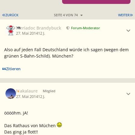
ERSTE SEITE
L
ZURÜCK
SEITE 4 VON 74
WEITER
Ersteller-Statistik
Meriadoc Brandybuck
Forum-Moderator
27. Mai 2014
12 J.
Also auf jeden Fall Deutschland würde ich sagen (wegen dem
grünen S-Bahn-Schild). München?
Zitieren
Ersteller-Statistik
Makalaure
Mitglied
27. Mai 2014
12 J.
ööööhm. jA!
Das Rathaus von Müchen
Das ging ja flott!!