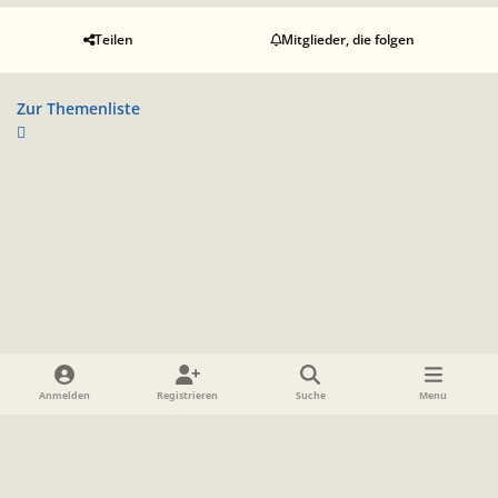
Teilen
Mitglieder, die folgen
Zur Themenliste
Heller Modus
Dunkler Modus
Systemeinstellung
Anmelden
Registrieren
Suche
Menu
Sprache
Datenschutzerklärung
Cookies
Impressum
www.TolkienForum.de
Powered by
Invision Community