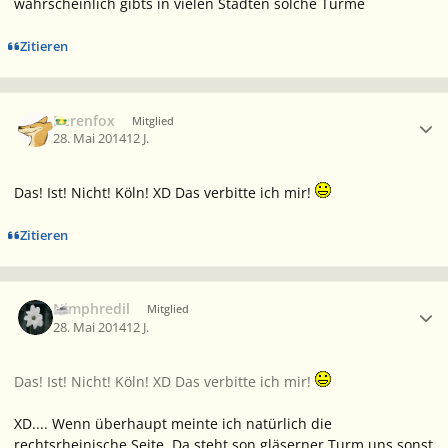
wahrscheinlich gibts in vielen Städten solche Türme
Zitieren
Ersteller-Statistik
Berenfox
Mitglied
28. Mai 2014
12 J.
Das! Ist! Nicht! Köln! XD Das verbitte ich mir!
Zitieren
Ersteller-Statistik
Nimphredil
Mitglied
28. Mai 2014
12 J.
Das! Ist! Nicht! Köln! XD Das verbitte ich mir!
XD.... Wenn überhaupt meinte ich natürlich die
rechtsrheinische Seite. Da steht son gläserner Turm uns sonst