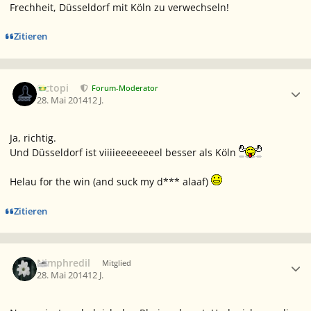
Frechheit, Düsseldorf mit Köln zu verwechseln!
Zitieren
Ersteller-Statistik
Octopi
Forum-Moderator
28. Mai 2014
12 J.
Ja, richtig.
Und Düsseldorf ist viiiieeeeeeeel besser als Köln
Helau
for the win (and suck my d***
alaaf
)
Zitieren
Ersteller-Statistik
Nimphredil
Mitglied
28. Mai 2014
12 J.