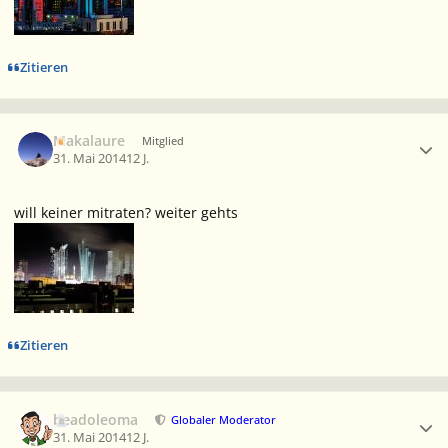
Zitieren
Ersteller-Statistik
Makalaure
Mitglied
31. Mai 2014
12 J.
will keiner mitraten? weiter gehts
Zitieren
Ersteller-Statistik
beadoleoma
Globaler Moderator
31. Mai 2014
12 J.