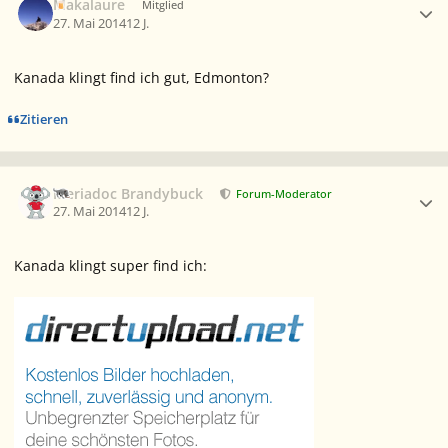
Makalaure
Mitglied
27. Mai 2014
12 J.
Kanada klingt find ich gut, Edmonton?
Zitieren
Ersteller-Statistik
Meriadoc Brandybuck
Forum-Moderator
27. Mai 2014
12 J.
Kanada klingt super find ich: