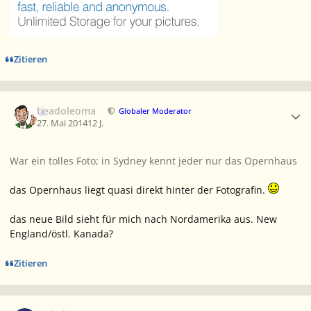
Zitieren
Ersteller-Statistik
beadoleoma
Globaler Moderator
27. Mai 2014
12 J.
War ein tolles Foto; in Sydney kennt jeder nur das Opernhaus
das Opernhaus liegt quasi direkt hinter der Fotografin.
das neue Bild sieht für mich nach Nordamerika aus. New
England/östl. Kanada?
Zitieren
Ersteller-Statistik