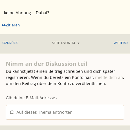
keine Ahnung... Dubai?
Zitieren
ERSTE SEITE
L
ZURÜCK
SEITE 4 VON 74
WEITER
Nimm an der Diskussion teil
Du kannst jetzt einen Beitrag schreiben und dich später
registrieren. Wenn du bereits ein Konto hast,
melde dich an
,
um den Beitrag über dein Konto zu veröffentlichen.
Auf dieses Thema antworten