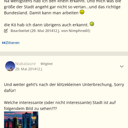
Na wenigstens hab ich den Rhein erkannt. Und mich was die
größe der Stadt angeht gar nicht so vertan...und das richtige
Bundesland. Damit kann man arbeiten
die Kö hab ich dann übrigens auch erkannt.
Bearbeitet (
29. Mai 2014
12 J.
von Nimphredil)
Zitieren
Ersteller-Statistik
Makalaure
Mitglied
29. Mai 2014
12 J.
Und weiter geht's nach der klitzekleinen Unterbrechung, Sorry
dafür!
Welche interessante (oder nicht interessante) Stadt ist auf
folgendem Bild zu sehen???