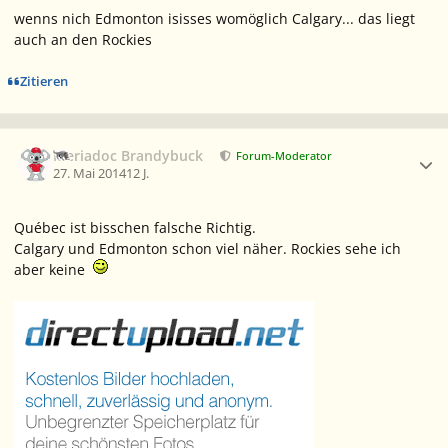
wenns nich Edmonton isisses womöglich Calgary... das liegt
auch an den Rockies
Zitieren
Ersteller-Statistik
Meriadoc Brandybuck
Forum-Moderator
27. Mai 2014
12 J.
Québec ist bisschen falsche Richtig.
Calgary und Edmonton schon viel näher. Rockies sehe ich
aber keine