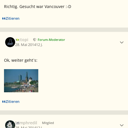
Richtig. Gesucht war Vancouver :-D
Zitieren
Ersteller-Statistik
Octopi
Forum-Moderator
28. Mai 2014
12 J.
Ok, weiter geht´s:
Zitieren
Ersteller-Statistik
Nimphredil
Mitglied
28. Mai 2014
12 J.