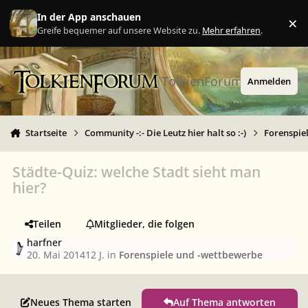
Zu Inhalt springen
In der App anschauen
×
Ig
Greife bequemer auf unsere Website zu.
Mehr erfahren
.
TolkienForum
Anmelden
Startseite
Community -:- Die Leutz hier halt so :-)
Forenspie
Städte-Quiz: welche Stadt sieht man
hier?
Teilen
Mitglieder, die folgen
harfner
20. Mai 2014
12 J.
in
Forenspiele und -wettbewerbe
Neues Thema starten
Auf Thema antworten