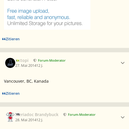
Zitieren
Ersteller-Statistik
Octopi
Forum-Moderator
27. Mai 2014
12 J.
Vancouver, BC, Kanada
Zitieren
Ersteller-Statistik
Meriadoc Brandybuck
Forum-Moderator
28. Mai 2014
12 J.