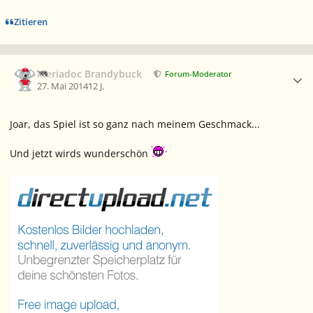
Zitieren
Ersteller-Statistik
Meriadoc Brandybuck
Forum-Moderator
27. Mai 2014
12 J.
Joar, das Spiel ist so ganz nach meinem Geschmack...
Und jetzt wirds wunderschön