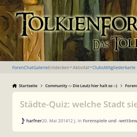
Zu Inhalt springen
Foren
Chat
Galerie
Entdecken
Aktivität
Clubs
Mitgliederkarte
Startseite
Community -:- Die Leutz hier halt so :-)
Foren
Städte-Quiz: welche Stadt si
harfner
20. Mai 2014
12 J.
in
Forenspiele und -wettbe