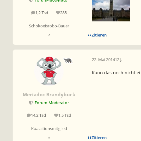
Forum-Moderator
1,2 Tsd
285
Beiträge
Reputation
Schokoeisrobo-Bauer
Zitieren
♂
22. Mai 2014
12 J.
Kann das noch nicht e
Meriadoc Brandybuck
Forum-Moderator
14,2 Tsd
1,5 Tsd
Beiträge
Reputation
Koalaitionsmitglied
Zitieren
♀