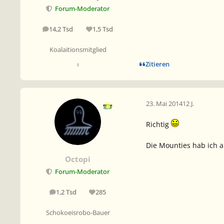
Forum-Moderator
14,2 Tsd
1,5 Tsd
Beiträge
Reputation
Koalaitionsmitglied
Zitieren
♀
23. Mai 2014
12 J.
Richtig
Die Mounties hab ich 
Octopi
Forum-Moderator
1,2 Tsd
285
Beiträge
Reputation
Schokoeisrobo-Bauer