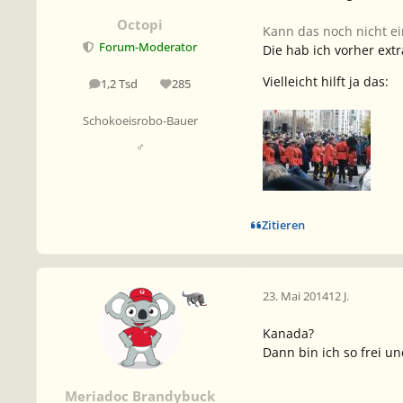
Octopi
Kann das noch nicht e
Forum-Moderator
Die hab ich vorher extr
Vielleicht hilft ja das:
1,2 Tsd
285
Beiträge
Reputation
Schokoeisrobo-Bauer
♂
Zitieren
23. Mai 2014
12 J.
Kanada?
Dann bin ich so frei un
Meriadoc Brandybuck