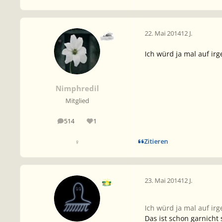
22. Mai 2014
12 J.
Ich würd ja mal auf ir
Nimphredil
Mitglied
514
1
Beiträge
Reputation
Zitieren
♀
23. Mai 2014
12 J.
Ich würd ja mal auf ir
Das ist schon garnicht 