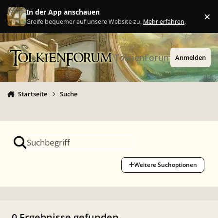
Zu Inhalt springen
In der App anschauen
×
Ig
Greife bequemer auf unsere Website zu.
Mehr erfahren
.
TolkienForum
Anmelden
Startseite
Suche
Weitere Suchoptionen
0 Ergebnisse gefunden