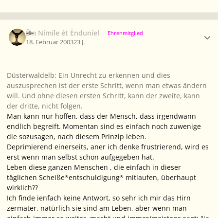
Ersteller-Statistik
Êm Nímíle ét Ënduníel
Ehrenmitglied
18. Februar 2003
23 J.
Düsterwaldelb: Ein Unrecht zu erkennen und dies
auszusprechen ist der erste Schritt, wenn man etwas ändern
will. Und ohne diesen ersten Schritt, kann der zweite, kann
der dritte, nicht folgen.
Man kann nur hoffen, dass der Mensch, dass irgendwann
endlich begreift. Momentan sind es einfach noch zuwenige
die sozusagen, nach diesem Prinzip leben.
Deprimierend einerseits, aner ich denke frustrierend, wird es
erst wenn man selbst schon aufgegeben hat.
Leben diese ganzen Menschen , die einfach in dieser
täglichen Scheiße*entschuldigung* mitlaufen, überhaupt
wirklich??
Ich finde ienfach keine Antwort, so sehr ich mir das Hirn
zermater, natürlich sie sind am Leben, aber wenn man