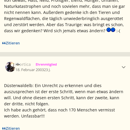
von Gewalt, Hass, Neid, Profitgier, Elend, Hunger, Unfällen,
Naturkatastrophen und noch sovielen mehr, dass man sie gar
nicht nennen kann. Außerdem gedenke ich den Tieren und
Regenwaldflächen, die täglich unwiederbringlich ausgerottet
und zerstört werden. Aber das Traurige: was bringt es schon,
dass wir gedenken? Wird sich jemals etwas ändern?
:-(
Zitieren
Ersteller-Statistik
Mortica
Ehrenmitglied
18. Februar 2003
23 J.
Düsterwaldelb: Ein Unrecht zu erkennen und dies
auszusprechen ist der erste Schritt, wenn man etwas ändern
will. Und ohne diesen ersten Schritt, kann der zweite, kann
der dritte, nicht folgen.
Ich habe auch gehört, dass noch 170 Menschen vermisst
werden. Unfassbar!!!
Zitieren