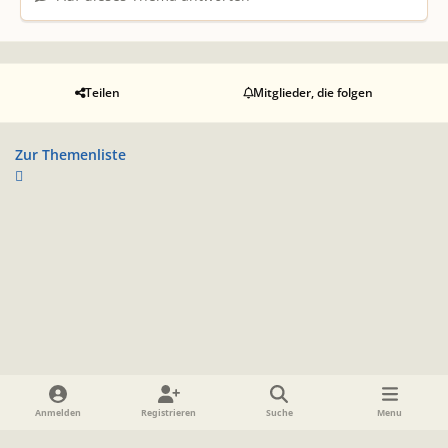
Teilen
Mitglieder, die folgen
Zur Themenliste
Heller Modus
Dunkler Modus
Systemeinstellung
Anmelden
Registrieren
Suche
Menu
Sprache
Datenschutzerklärung
Cookies
Impressum