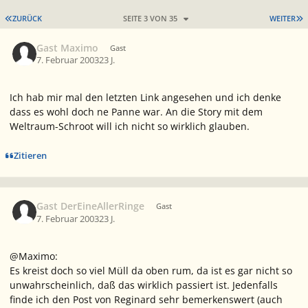
ERSTE SEITE
L
ZURÜCK
SEITE 3 VON 35
WEITER
Gast Maximo
Gast
7. Februar 2003
23 J.
Ich hab mir mal den letzten Link angesehen und ich denke
dass es wohl doch ne Panne war. An die Story mit dem
Weltraum-Schroot will ich nicht so wirklich glauben.
Zitieren
Gast DerEineAllerRinge
Gast
7. Februar 2003
23 J.
@Maximo:
Es kreist doch so viel Müll da oben rum, da ist es gar nicht so
unwahrscheinlich, daß das wirklich passiert ist. Jedenfalls
finde ich den Post von Reginard sehr bemerkenswert (auch