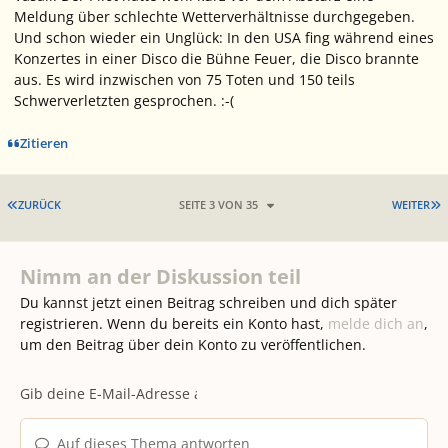
Meldung über schlechte Wetterverhältnisse durchgegeben.
Und schon wieder ein Unglück: In den USA fing während eines
Konzertes in einer Disco die Bühne Feuer, die Disco brannte
aus. Es wird inzwischen von 75 Toten und 150 teils
Schwerverletzten gesprochen. :-(
Zitieren
ERSTE SEITE
L
ZURÜCK
SEITE 3 VON 35
WEITER
Nimm an der Diskussion teil
Du kannst jetzt einen Beitrag schreiben und dich später
registrieren. Wenn du bereits ein Konto hast,
melde dich an
,
um den Beitrag über dein Konto zu veröffentlichen.
Auf dieses Thema antworten