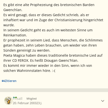
Es gibt eine alte Prophezeiung des bretonischen Barden
Gwenchlan.
Es wird gesagt, dass er dieses Gedicht schrieb, als er
inhaftiert war und im Zuge der Christianisierung hingerichtet
wurde.
In seinem Gedicht geht es auch im weitesten Sinne um
Reinkarnation.
Er prophezeit in seinem Lied, dass
Menschen, die Schlimmes
getan haben, zehn Leben brauchen, um wieder von ihren
Sünden gereinigt zu werden.
Poeta Magica haben dieses traditionelle bretonische Lied auf
ihrer CD
FEROX
. Es heißt
Diougan Gwenc'hlan
.
Es kommt mir immer wieder in den Sinn, wenn ich von
solchen Wahninnstaten höre. :-(
Zitieren
Ersteller-Statistik
Vasall
Mitglied
20. Februar 2003
23 J.