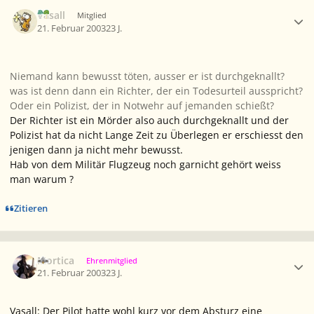
Ersteller-Statistik
Vasall
Mitglied
21. Februar 2003
23 J.
Niemand kann bewusst töten, ausser er ist durchgeknallt?
was ist denn dann ein Richter, der ein Todesurteil ausspricht?
Oder ein Polizist, der in Notwehr auf jemanden schießt?
Der Richter ist ein Mörder also auch durchgeknallt und der
Polizist hat da nicht Lange Zeit zu Überlegen er erschiesst den
jenigen dann ja nicht mehr bewusst.
Hab von dem Militär Flugzeug noch garnicht gehört weiss
man warum ?
Zitieren
Ersteller-Statistik
Mortica
Ehrenmitglied
21. Februar 2003
23 J.
Vasall: Der Pilot hatte wohl kurz vor dem Absturz eine