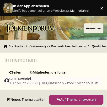
Zu Inhalt springen
In der App anschauen
×
Ig
Greife bequemer auf unsere Website zu.
Mehr erfahren
.
TolkienForum
Anmelden
Startseite
Community -:- Die Leutz hier halt so :-)
Quatschen 
In memoriam
Teilen
Mitglieder, die folgen
Gast Tawariel
1. Februar 2003
23 J.
in
Quatschen - PSST! nicht so laut!
Neues Thema starten
Auf Thema antworten