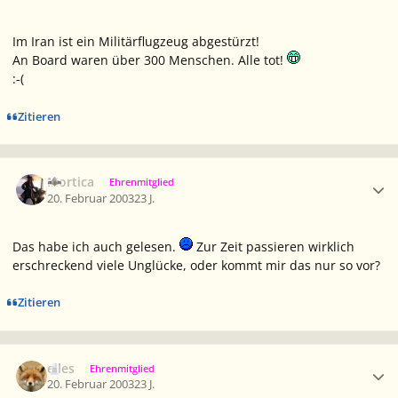
Im Iran ist ein Militärflugzeug abgestürzt!
An Board waren über 300 Menschen. Alle tot!
:-(
Zitieren
Ersteller-Statistik
Mortica
Ehrenmitglied
20. Februar 2003
23 J.
Das habe ich auch gelesen.
Zur Zeit passieren wirklich
erschreckend viele Unglücke, oder kommt mir das nur so vor?
Zitieren
Ersteller-Statistik
elles
Ehrenmitglied
20. Februar 2003
23 J.