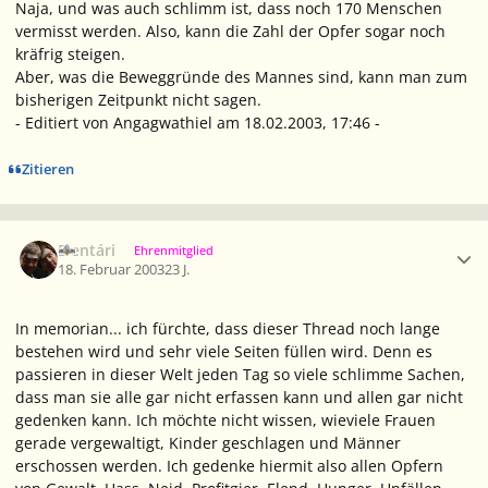
Naja, und was auch schlimm ist, dass noch 170 Menschen
vermisst werden. Also, kann die Zahl der Opfer sogar noch
kräfrig steigen.
Aber,
was
die Beweggründe des Mannes sind, kann man zum
bisherigen Zeitpunkt nicht sagen.
- Editiert von Angagwathiel am 18.02.2003, 17:46 -
Zitieren
Ersteller-Statistik
Elentári
Ehrenmitglied
18. Februar 2003
23 J.
In memorian... ich fürchte, dass dieser Thread noch lange
bestehen wird und sehr viele Seiten füllen wird. Denn es
passieren in dieser Welt jeden Tag so viele schlimme Sachen,
dass man sie alle gar nicht erfassen kann und allen gar nicht
gedenken kann. Ich möchte nicht wissen, wieviele Frauen
gerade vergewaltigt, Kinder geschlagen und Männer
erschossen werden. Ich gedenke hiermit also allen Opfern