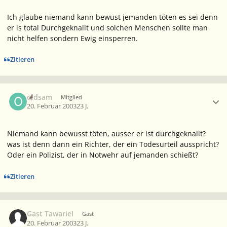
Ich glaube niemand kann bewust jemanden töten es sei denn
er is total Durchgeknallt und solchen Menschen sollte man
nicht helfen sondern Ewig einsperren.
Zitieren
Ersteller-Statistik
oldsam
Mitglied
20. Februar 2003
23 J.
Niemand kann bewusst töten, ausser er ist durchgeknallt?
was ist denn dann ein Richter, der ein Todesurteil ausspricht?
Oder ein Polizist, der in Notwehr auf jemanden schießt?
Zitieren
Gast Tawariel
Gast
20. Februar 2003
23 J.