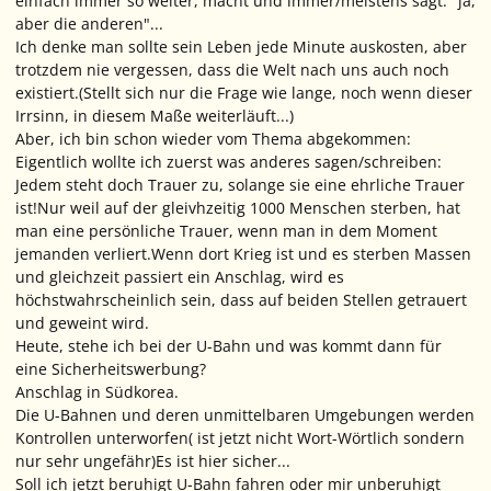
einfach immer so weiter, macht und immer/meistens sagt: "ja,
aber die anderen"...
Ich denke man sollte sein Leben jede Minute auskosten, aber
trotzdem nie vergessen, dass die Welt nach uns auch noch
existiert.(Stellt sich nur die Frage wie lange, noch wenn dieser
Irrsinn, in diesem Maße weiterläuft...)
Aber, ich bin schon wieder vom Thema abgekommen:
Eigentlich wollte ich zuerst was anderes sagen/schreiben:
Jedem steht doch Trauer zu, solange sie eine ehrliche Trauer
ist!Nur weil auf der gleivhzeitig 1000 Menschen sterben, hat
man eine persönliche Trauer, wenn man in dem Moment
jemanden verliert.Wenn dort Krieg ist und es sterben Massen
und gleichzeit passiert ein Anschlag, wird es
höchstwahrscheinlich sein, dass auf beiden Stellen getrauert
und geweint wird.
Heute, stehe ich bei der U-Bahn und was kommt dann für
eine Sicherheitswerbung?
Anschlag in Südkorea.
Die U-Bahnen und deren unmittelbaren Umgebungen werden
Kontrollen unterworfen( ist jetzt nicht Wort-Wörtlich sondern
nur sehr ungefähr)Es ist hier sicher...
Soll ich jetzt beruhigt U-Bahn fahren oder mir unberuhigt