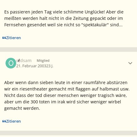
Es passieren jeden Tag viele schlimme Unglücke! Aber die
meißten werden halt nicht in die Zeitung gepackt oder im
Fernsehen gesendet weil sie nicht so "spektakulär" sind...
Zitieren
Ersteller-Statistik
oldsam
Mitglied
21. Februar 2003
23 J.
Aber wenn dann sieben leute in einer raumfähre abstürzen
wir ein riesentheater gemacht mit flaggen auf halbmast usw.
Nicht dass der tod dieser menschen weniger tragisch wäre,
aber um die 300 toten im irak wird sicher weniger wirbel
gemacht werden.
Zitieren