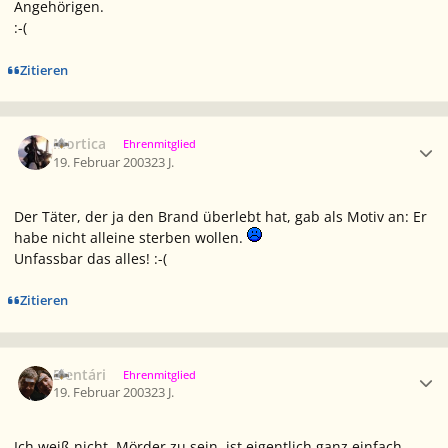
Angehörigen.
:-(
Zitieren
Ersteller-Statistik
Mortica
Ehrenmitglied
19. Februar 2003
23 J.
Der Täter, der ja den Brand überlebt hat, gab als Motiv an: Er
habe nicht alleine sterben wollen.
Unfassbar das alles! :-(
Zitieren
Ersteller-Statistik
Elentári
Ehrenmitglied
19. Februar 2003
23 J.
Ich weiß nicht, Mörder zu sein, ist eigentlich ganz einfach,