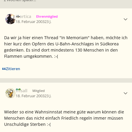
Ersteller-Statistik
Mortica
Ehrenmitglied
18. Februar 2003
23 J.
Da wir ja hier einen Thread "In Memoriam" haben, möchte ich
hier kurz den Opfern des U-Bahn-Anschlages in Südkorea
gedenken. Es sind dort mindestens 130 Menschen in den
Flammen umgekommen. :-(
Zitieren
Ersteller-Statistik
Vasall
Mitglied
18. Februar 2003
23 J.
Wieder so eine Wahnsinnstat meine güte warum können die
Menschen das nicht einfach Friedlich regeln immer müssen
Unschuldige Sterben :-(