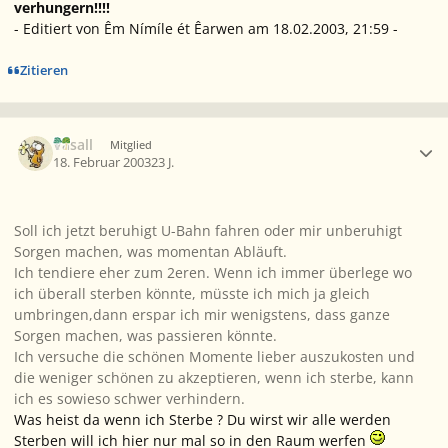
verhungern!!!!
- Editiert von Êm Nímíle ét Êarwen am 18.02.2003, 21:59 -
Zitieren
Ersteller-Statistik
Vasall
Mitglied
18. Februar 2003
23 J.
Soll ich jetzt beruhigt U-Bahn fahren oder mir unberuhigt
Sorgen machen, was momentan Abläuft.
Ich tendiere eher zum 2eren. Wenn ich immer überlege wo
ich überall sterben könnte, müsste ich mich ja gleich
umbringen,dann erspar ich mir wenigstens, dass ganze
Sorgen machen, was passieren könnte.
Ich versuche die schönen Momente lieber auszukosten und
die weniger schönen zu akzeptieren, wenn ich sterbe, kann
ich es sowieso schwer verhindern.
Was heist da wenn ich Sterbe ? Du wirst wir alle werden
Sterben will ich hier nur mal so in den Raum werfen