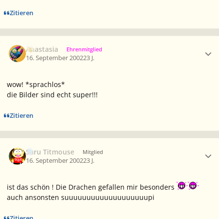
Zitieren
Ersteller-Statistik
Anastasia
Ehrenmitglied
16. September 2002
23 J.
wow! *sprachlos*
die Bilder sind echt super!!!
Zitieren
Ersteller-Statistik
Saru Titmouse
Mitglied
16. September 2002
23 J.
ist das schön ! Die Drachen gefallen mir besonders
auch ansonsten suuuuuuuuuuuuuuuuuuupi
Zitieren