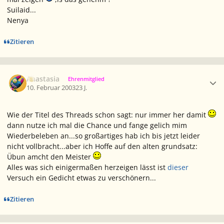
Suilaid...
Nenya
Zitieren
Ersteller-Statistik
Anastasia
Ehrenmitglied
10. Februar 2003
23 J.
Wie der Titel des Threads schon sagt: nur immer her damit
dann nutze ich mal die Chance und fange gelich mim
Wiederbeleben an...so großartiges hab ich bis jetzt leider
nicht vollbracht...aber ich Hoffe auf den alten grundsatz:
Übun amcht den Meister
Alles was sich einigermaßen herzeigen lässt ist
dieser
Versuch ein Gedicht etwas zu verschönern...
Zitieren