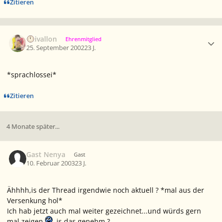
Zitieren
Ersteller-Statistik
Caivallon
Ehrenmitglied
25. September 2002
23 J.
*sprachlossei*
Zitieren
4 Monate später...
Gast Nenya
Gast
10. Februar 2003
23 J.
Ähhhh,is der Thread irgendwie noch aktuell ? *mal aus der
Versenkung hol*
Ich hab jetzt auch mal weiter gezeichnet...und würds gern
mal zeigen
,is das genehm ?