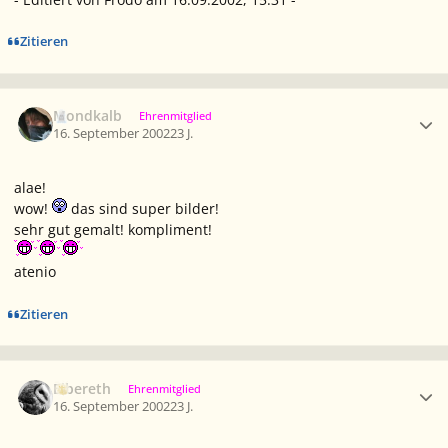
Zitieren
Ersteller-Statistik
Mondkalb
Ehrenmitglied
16. September 2002
23 J.
alae!
wow!
das sind super bilder!
sehr gut gemalt! kompliment!
atenio
Zitieren
Ersteller-Statistik
Elbereth
Ehrenmitglied
16. September 2002
23 J.