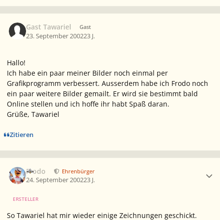
Gast Tawariel
Gast
23. September 2002
23 J.
Hallo!
Ich habe ein paar meiner Bilder noch einmal per
Grafikprogramm verbessert. Ausserdem habe ich Frodo noch
ein paar weitere Bilder gemailt. Er wird sie bestimmt bald
Online stellen und ich hoffe ihr habt Spaß daran.
Grüße, Tawariel
Zitieren
Ersteller-Statistik
Frodo
Ehrenbürger
24. September 2002
23 J.
ERSTELLER
So Tawariel hat mir wieder einige Zeichnungen geschickt.