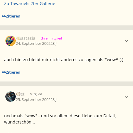
Zu Tawariels 2ter Gallerie
Zitieren
Ersteller-Statistik
Anastasia
Ehrenmitglied
24. September 2002
23 J.
auch hierzu bleibt mir nicht anderes zu sagen als *wow* [:]
Zitieren
Ersteller-Statistik
Aset
Mitglied
25. September 2002
23 J.
nochmals "wow" - und vor allem diese Liebe zum Detail,
wunderschön...