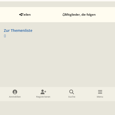
Teilen
Mitglieder, die folgen
Zur Themenliste
Heller Modus
Dunkler Modus
Systemeinstellung
Anmelden
Registrieren
Suche
Menu
Sprache
Datenschutzerklärung
Cookies
Impressum
www.TolkienForum.de
Powered by
Invision Community