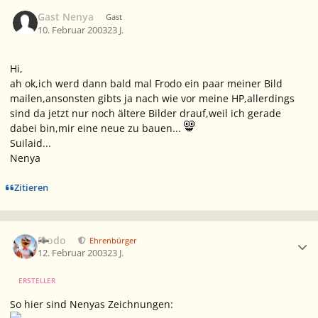
Gast Nenya
Gast
10. Februar 2003
23 J.
Hi,
ah ok,ich werd dann bald mal Frodo ein paar meiner Bild
mailen,ansonsten gibts ja nach wie vor meine HP,allerdings
sind da jetzt nur noch ältere Bilder drauf,weil ich gerade
dabei bin,mir eine neue zu bauen...
Suilaid...
Nenya
Zitieren
Ersteller-Statistik
Frodo
Ehrenbürger
12. Februar 2003
23 J.
ERSTELLER
So hier sind Nenyas Zeichnungen: