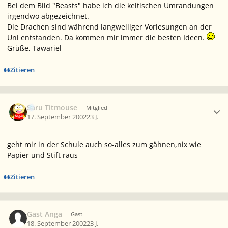
Bei dem Bild "Beasts" habe ich die keltischen Umrandungen
irgendwo abgezeichnet.
Die Drachen sind während langweiliger Vorlesungen an der
Uni entstanden. Da kommen mir immer die besten Ideen.
Grüße, Tawariel
Zitieren
Ersteller-Statistik
Saru Titmouse
Mitglied
17. September 2002
23 J.
geht mir in der Schule auch so-alles zum gähnen,nix wie
Papier und Stift raus
Zitieren
Gast Anga
Gast
18. September 2002
23 J.