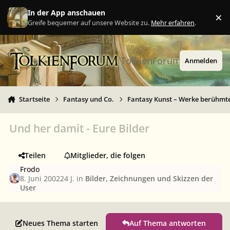
Zu Inhalt springen
In der App anschauen
×
Ig
Greife bequemer auf unsere Website zu.
Mehr erfahren
.
TolkienForum
Anmelden
Startseite
Fantasy und Co.
Fantasy Kunst – Werke berühmte
Und her damit - Eure Bilder
Teilen
Mitglieder, die folgen
Frodo
8. Juni 2002
24 J.
in
Bilder, Zeichnungen und Skizzen der
User
Neues Thema starten
Auf Thema antworten