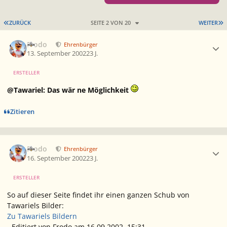
ERSTE SEITE
L
ZURÜCK
SEITE 2 VON 20
WEITER
Ersteller-Statistik
Frodo
Ehrenbürger
13. September 2002
23 J.
ERSTELLER
@Tawariel: Das wär ne Möglichkeit
Zitieren
Ersteller-Statistik
Frodo
Ehrenbürger
16. September 2002
23 J.
ERSTELLER
So auf dieser Seite findet ihr einen ganzen Schub von
Tawariels Bilder:
Zu Tawariels Bildern
- Editiert von Frodo am 16.09.2002, 15:31 -