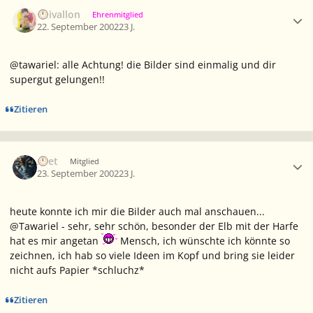
Ersteller-Statistik
Caivallon
Ehrenmitglied
22. September 2002
23 J.
@tawariel: alle Achtung! die Bilder sind einmalig und dir
supergut gelungen!!
Zitieren
Ersteller-Statistik
Aset
Mitglied
23. September 2002
23 J.
heute konnte ich mir die Bilder auch mal anschauen...
@Tawariel - sehr, sehr schön, besonder der Elb mit der Harfe
hat es mir angetan
Mensch, ich wünschte ich könnte so
zeichnen, ich hab so viele Ideen im Kopf und bring sie leider
nicht aufs Papier *schluchz*
Zitieren