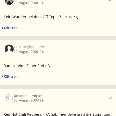
29. August 2006
19 J.
Kein Wunder bei dem Off Topic Zeuchs. *g
Zitieren
Gast aeglos
Gast
29. August 2006
19 J.
Rammstein - Feuer Frei :-O
Zitieren
Ersteller-Statistik
Eleanor
Mitglied
30. August 2006
19 J.
Red Hot Chili Peppers... kA hab irgendwie grad die Stimmung