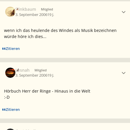
Ersteller-Statistik
Flinkbaum
Mitglied
3. September 2006
19 J.
wenn ich das heulende des Windes als Musik bezeichnen
würde höre ich dies...
Zitieren
Ersteller-Statistik
Lesnah
Mitglied
3. September 2006
19 J.
Hörbuch Herr der Ringe - Hinaus in die Welt
:-D
Zitieren