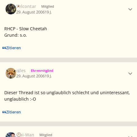
Ersteller-Statistik
Telcontar
Mitglied
29. August 2006
19 J.
RHCP - Slow Cheetah
Grund: s.o.
Zitieren
Ersteller-Statistik
elles
Ehrenmitglied
29. August 2006
19 J.
Dieser Thread ist so unglaublich schlecht und uninteressant,
unglaublich :-O
Zitieren
Ersteller-Statistik
Obi-Wan
Mitglied