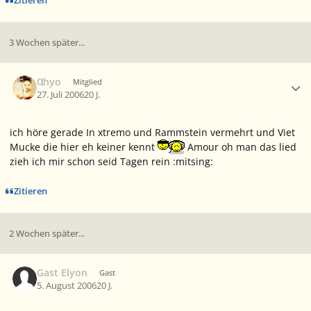
Zitieren
3 Wochen später...
Ersteller-Statistik
Chyo
Mitglied
27. Juli 2006
20 J.
ich höre gerade In xtremo und Rammstein vermehrt und Viet
Mucke die hier eh keiner kennt
Amour oh man das lied
zieh ich mir schon seid Tagen rein :mitsing:
Zitieren
2 Wochen später...
Gast Elyon
Gast
5. August 2006
20 J.