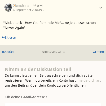
Ersteller-Statistik
Glamdring
Mitglied
7. September 2006
19 J.
"Nickleback - How You Reminde Me"... ne jetzt isses schon
"Never Again"
Zitieren
ERSTE SEITE
L
ZURÜCK
SEITE 6 VON 42
WEITER
Nimm an der Diskussion teil
Du kannst jetzt einen Beitrag schreiben und dich später
registrieren. Wenn du bereits ein Konto hast,
melde dich an
,
um den Beitrag über dein Konto zu veröffentlichen.