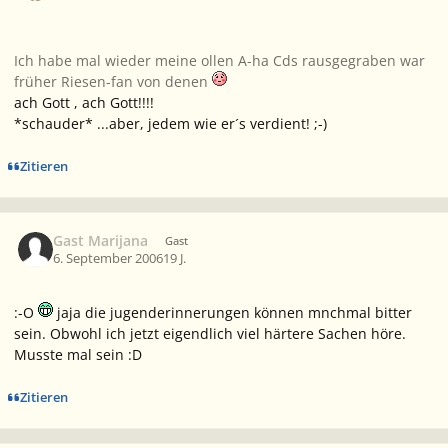
Ich habe mal wieder meine ollen A-ha Cds rausgegraben war
früher Riesen-fan von denen
ach Gott , ach Gott!!!!
*schauder* ...aber, jedem wie er´s verdient! ;-)
Zitieren
Gast Marijana
Gast
6. September 2006
19 J.
:-O
jaja die jugenderinnerungen können mnchmal bitter
sein. Obwohl ich jetzt eigendlich viel härtere Sachen höre.
Musste mal sein :D
Zitieren