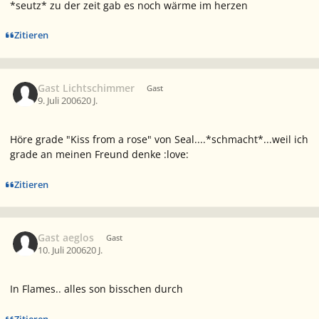
*seutz* zu der zeit gab es noch wärme im herzen
Zitieren
Gast Lichtschimmer
Gast
9. Juli 2006
20 J.
Höre grade "Kiss from a rose" von Seal....*schmacht*...weil ich
grade an meinen Freund denke :love:
Zitieren
Gast aeglos
Gast
10. Juli 2006
20 J.
In Flames.. alles son bisschen durch