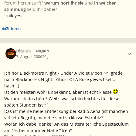
forum herumsurft?
warum hört ihr sie
und
in welcher
stimmung
seid ihr dabei?
:rolleyes:
Zitieren
Ersteller-Statistik
Lesnah
Mitglied
7. August 2006
20 J.
Ich hör Blackmore's Night - Under A Violet Moon ^^ (grade
nach Blackmore's Night - Ghost Of A Rose gewechselt...
hach...)
Ist den meisten wohl unbekannt, aber ist echt klasse
Warum ich das höre? Weil's was schön leichtes für diese
späten Stunden ist ^^
Das ist meine neue Entdeckung bei Radio Aena (ist manchen
vllt. ein Begriff), man die sind so klasse *strahlz*
Woran ich dabei denke? An das Mitteralterliche Spectaculum
am 19. bei mir inner Nähe *freu*