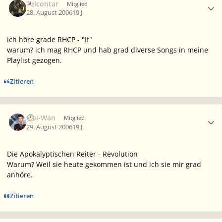
Telcontar
Mitglied
28. August 2006
19 J.
ich höre grade RHCP - "If"
warum? ich mag RHCP und hab grad diverse Songs in meine
Playlist gezogen.
Zitieren
Ersteller-Statistik
Obi-Wan
Mitglied
29. August 2006
19 J.
Die Apokalyptischen Reiter - Revolution
Warum? Weil sie heute gekommen ist und ich sie mir grad
anhöre.
Zitieren