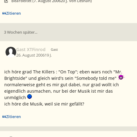
Bearbeitet (
7. August 2006
20 J.
von Lesnah)
Zitieren
3 Wochen später...
Gast XTFinrod
Gast
26. August 2006
19 J.
ich höre grad The Killers : "On Top"; eben wars noch "Mr.
Brightside" und gleich wird's sein "Somebody told me"
normalerweise geht es mir gut dabei, nur grad wollt ich
eigendlich ausmachen, nur bei der Musik ist mir das
unmöglich
ich höre die Musik, weil sie mir gefällt?
Zitieren
Ersteller-Statistik