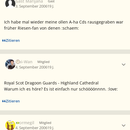
Gast Marijana
Gast
3. September 2006
19 J.
Ich habe mal wieder meine ollen A-ha Cds rausgegraben war
früher Riesen-fan von denen :schaem:
Zitieren
Ersteller-Statistik
Obi-Wan
Mitglied
4. September 2006
19 J.
Royal Scot Dragoon Guards - Highland Cathedral
Warum ich es höre? Es ist einfach nur schöööönnnn. :love:
Zitieren
Ersteller-Statistik
mormegil
Mitglied
4. September 2006
19 J.