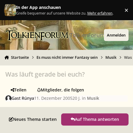
Zu Inhalt springen
In der App anschauen
×
Ig
Greife bequemer auf unsere Website zu.
Mehr erfahren
.
TolkienForum
Anmelden
Startseite
Es muss nicht immer Fantasy sein
Musik
Was 
Was läuft gerade bei euch?
Teilen
Mitglieder, die folgen
Gast Rúnya
11. Dezember 2005
20 J.
in
Musik
Neues Thema starten
Auf Thema antworten