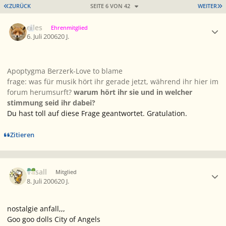
ERSTE SEITE
L
ZURÜCK
SEITE 6 VON 42
WEITER
Ersteller-Statistik
elles
Ehrenmitglied
6. Juli 2006
20 J.
Apoptygma Berzerk-Love to blame
frage: was für musik hört ihr gerade jetzt, während ihr hier im
forum herumsurft?
warum hört ihr sie und in welcher
stimmung seid ihr dabei?
Du hast toll auf diese Frage geantwortet. Gratulation.
Zitieren
Ersteller-Statistik
Vasall
Mitglied
8. Juli 2006
20 J.
nostalgie anfall,,,
Goo goo dolls City of Angels