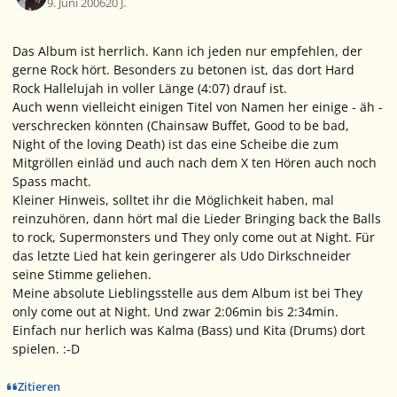
9. Juni 2006
20 J.
Das Album ist herrlich. Kann ich jeden nur empfehlen, der
gerne Rock hört. Besonders zu betonen ist, das dort Hard
Rock Hallelujah in voller Länge (4:07) drauf ist.
Auch wenn vielleicht einigen Titel von Namen her einige - äh -
verschrecken könnten (Chainsaw Buffet, Good to be bad,
Night of the loving Death) ist das eine Scheibe die zum
Mitgröllen einläd und auch nach dem X ten Hören auch noch
Spass macht.
Kleiner Hinweis, solltet ihr die Möglichkeit haben, mal
reinzuhören, dann hört mal die Lieder Bringing back the Balls
to rock, Supermonsters und They only come out at Night. Für
das letzte Lied hat kein geringerer als Udo Dirkschneider
seine Stimme geliehen.
Meine absolute Lieblingsstelle aus dem Album ist bei They
only come out at Night. Und zwar 2:06min bis 2:34min.
Einfach nur herlich was Kalma (Bass) und Kita (Drums) dort
spielen. :-D
Zitieren