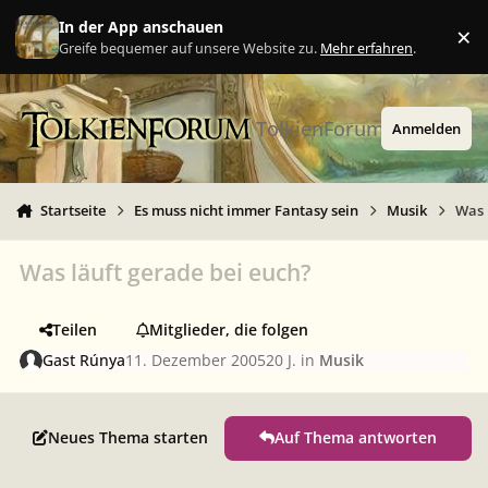
Zu Inhalt springen
In der App anschauen
×
Ig
Greife bequemer auf unsere Website zu.
Mehr erfahren
.
TolkienForum
Anmelden
Startseite
Es muss nicht immer Fantasy sein
Musik
Was 
Was läuft gerade bei euch?
Teilen
Mitglieder, die folgen
Gast Rúnya
11. Dezember 2005
20 J.
in
Musik
Neues Thema starten
Auf Thema antworten