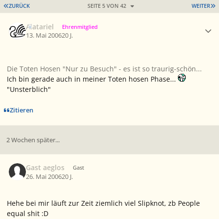
ERSTE SEITE
L
ZURÜCK
SEITE 5 VON 42
WEITER
Ersteller-Statistik
Alatariel
Ehrenmitglied
13. Mai 2006
20 J.
Die Toten Hosen "Nur zu Besuch" - es ist so traurig-schön...
Ich bin gerade auch in meiner Toten hosen Phase...
"Unsterblich"
Zitieren
2 Wochen später...
Gast aeglos
Gast
26. Mai 2006
20 J.
Hehe bei mir läuft zur Zeit ziemlich viel Slipknot, zb People
equal shit :D