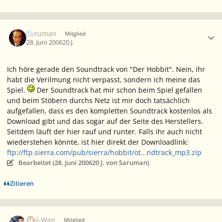
Ersteller-Statistik
Saruman
Mitglied
28. Juni 2006
20 J.
Ich höre gerade den Soundtrack von "Der Hobbit". Nein, ihr
habt die Verilmung nicht verpasst, sondern ich meine das
Spiel.
Der Soundtrack hat mir schon beim Spiel gefallen
und beim Stöbern durchs Netz ist mir doch tatsächlich
aufgefallen, dass es den kompletten Soundtrack kostenlos als
Download gibt und das sogar auf der Seite des Herstellers.
Seitdem läuft der hier rauf und runter. Falls ihr auch nicht
wiederstehen könnte, ist hier direkt der Downloadlink:
ftp://ftp.sierra.com/pub/sierra/hobbit/ot...ndtrack_mp3.zip
Bearbeitet (
28. Juni 2006
20 J.
von Saruman)
Zitieren
Ersteller-Statistik
Obi-Wan
Mitglied