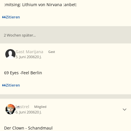
:mitsing: Lithium von Nirvana :anbet:
Zitieren
2 Wochen später...
Gast Marijana
Gast
5. Juni 2006
20 J.
69 Eyes -Feel Berlin
Zitieren
Ersteller-Statistik
kestrel
Mitglied
6. Juni 2006
20 J.
Der Clown - Schandmaul