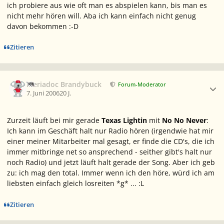
ich probiere aus wie oft man es abspielen kann, bis man es
nicht mehr hören will. Aba ich kann einfach nicht genug
davon bekommen :-D
Zitieren
Ersteller-Statistik
Meriadoc Brandybuck
Forum-Moderator
7. Juni 2006
20 J.
Zurzeit läuft bei mir gerade
Texas Lightin
mit
No No Never
:
Ich kann im Geschäft halt nur Radio hören (irgendwie hat mir
einer meiner Mitarbeiter mal gesagt, er finde die CD's, die ich
immer mitbringe net so ansprechend - seither gibt's halt nur
noch Radio) und jetzt läuft halt gerade der Song. Aber ich geb
zu: ich mag den total. Immer wenn ich den höre, würd ich am
liebsten einfach gleich losreiten *g* ... :L
Zitieren