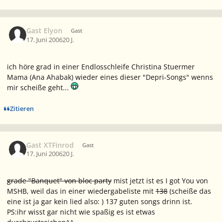
Gast Elyon
Gast
17. Juni 2006
20 J.
ich höre grad in einer Endlosschleife
Christina Stuermer
Mama (Ana Ahabak)
wieder eines dieser "Depri-Songs" wenns
mir scheiße geht...
Zitieren
Gast XTFinrod
Gast
17. Juni 2006
20 J.
grade "Banquet" von bloc party
mist jetzt ist es I got You von
MSHB, weil das in einer wiedergabeliste mit
138
(scheiße das
eine ist ja gar kein lied also: ) 137 guten songs drinn ist.
PS:ihr wisst gar nicht wie spaßig es ist etwas