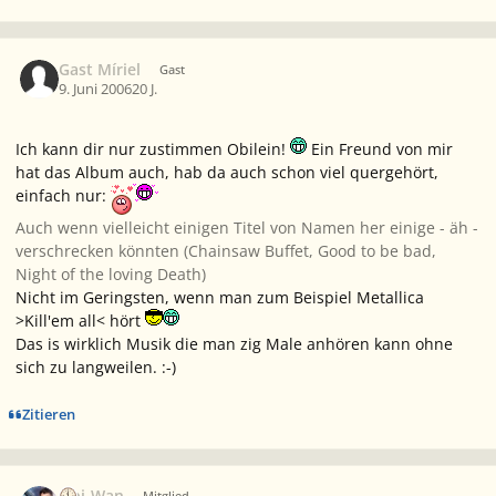
Gast Míriel
Gast
9. Juni 2006
20 J.
Ich kann dir nur zustimmen Obilein!
Ein Freund von mir
hat das Album auch, hab da auch schon viel quergehört,
einfach nur:
Auch wenn vielleicht einigen Titel von Namen her einige - äh -
verschrecken könnten (Chainsaw Buffet, Good to be bad,
Night of the loving Death)
Nicht im Geringsten, wenn man zum Beispiel Metallica
>Kill'em all< hört
Das is wirklich Musik die man zig Male anhören kann ohne
sich zu langweilen. :-)
Zitieren
Ersteller-Statistik
Obi-Wan
Mitglied