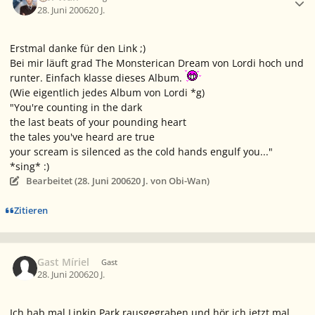
28. Juni 2006
20 J.
Erstmal danke für den Link ;)
Bei mir läuft grad The Monsterican Dream von Lordi hoch und
runter. Einfach klasse dieses Album.
(Wie eigentlich jedes Album von Lordi *g)
"You're counting in the dark
the last beats of your pounding heart
the tales you've heard are true
your scream is silenced as the cold hands engulf you..."
*sing* :)
Bearbeitet (
28. Juni 2006
20 J.
von Obi-Wan)
Zitieren
Gast Míriel
Gast
28. Juni 2006
20 J.
Ich hab mal Linkin Park rausgegraben und hör ich jetzt mal