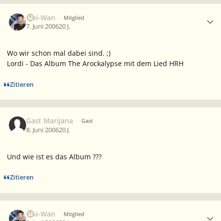
Ersteller-Statistik
Obi-Wan
Mitglied
7. Juni 2006
20 J.
Wo wir schon mal dabei sind. ;)
Lordi - Das Album The Arockalypse mit dem Lied HRH
Zitieren
Gast Marijana
Gast
8. Juni 2006
20 J.
Und wie ist es das Album ???
Zitieren
Ersteller-Statistik
Obi-Wan
Mitglied