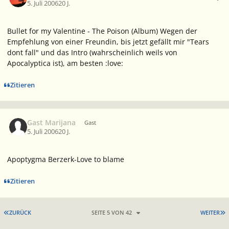
5. Juli 2006
20 J.
Bullet for my Valentine - The Poison (Album) Wegen der
Empfehlung von einer Freundin, bis jetzt gefällt mir "Tears
dont fall" und das Intro (wahrscheinlich weils von
Apocalyptica ist), am besten :love:
Zitieren
Gast Marijana
Gast
5. Juli 2006
20 J.
Apoptygma Berzerk-Love to blame
Zitieren
ERSTE SEITE
L
ZURÜCK
SEITE 5 VON 42
WEITER