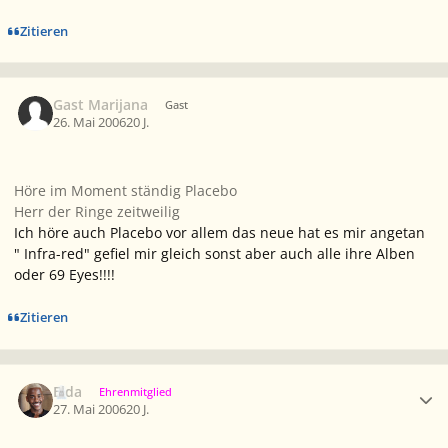
Zitieren
Gast Marijana
Gast
26. Mai 2006
20 J.
Höre im Moment ständig Placebo
Herr der Ringe zeitweilig
Ich höre auch Placebo vor allem das neue hat es mir angetan
" Infra-red" gefiel mir gleich sonst aber auch alle ihre Alben
oder 69 Eyes!!!!
Zitieren
Ersteller-Statistik
Elda
Ehrenmitglied
27. Mai 2006
20 J.