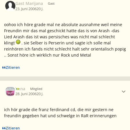
Gast Marijana
Gast
23. Juni 2006
20 J.
oohoo ich höre grade mal ne absolute ausnahme weil meine
Freundin mir das mal geschickt hatte das is von Arash -das
Lied Arash das ist was persisches was nicht mal schlecht
klingt
. sie Selber is Perserin und sagte ich solle mal
reinhören ich fands nicht schlecht halt sehr orientalisch popig
.. Sonst höre ich wirklich nur Rock und Metal
Zitieren
Ersteller-Statistik
Vana
Mitglied
28. Juni 2006
20 J.
ich hör grade die franz ferdinand cd, die mir gestern ne
freundin gegeben hat und schwelge in RaR erinnerungen
Zitieren