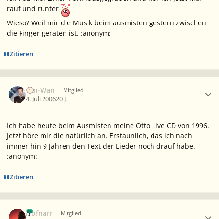
rauf und runter
Wieso? Weil mir die Musik beim ausmisten gestern zwischen
die Finger geraten ist. :anonym:
Zitieren
Ersteller-Statistik
Obi-Wan
Mitglied
4. Juli 2006
20 J.
Ich habe heute beim Ausmisten meine Otto Live CD von 1996.
Jetzt höre mir die natürlich an. Erstaunlich, das ich nach
immer hin 9 Jahren den Text der Lieder noch drauf habe.
:anonym:
Zitieren
Ersteller-Statistik
Hofnarr
Mitglied